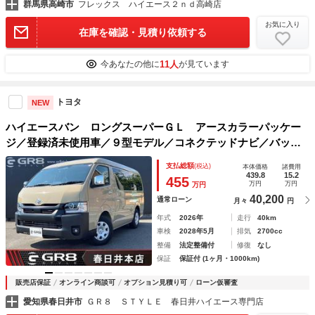
群馬県高崎市
フレックス ハイエース２ｎｄ高崎店
お気に入り
在庫を確認・見積り依頼する
11人
今あなたの他に
が見ています
トヨタ
NEW
ハイエースバン ロングスーパーＧＬ アースカラーパッケー
ジ／登録済未使用車／９型モデル／コネクテッドナビ／バック
カメラ／パノラミックビューモニター／デジタルインナーミラ
支払総額
(税込)
本体価格
諸費用
ー／両側電動スライドドア／レーダークルーズコントロール
439.8
15.2
455
万円
万円
万円
40,200
通常ローン
月々
円
年式
2026年
走行
40km
車検
2028年5月
排気
2700cc
整備
法定整備付
修復
なし
保証
保証付 (1ヶ月・1000km)
販売店保証
オンライン商談可
オプション見積り可
ローン仮審査
愛知県春日井市
ＧＲ８ ＳＴＹＬＥ 春日井ハイエース専門店