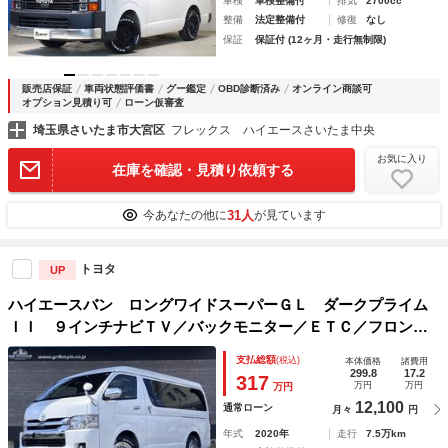
車検
車検整備付
排気
2700cc
整備
法定整備付
修復
なし
保証
保証付 (12ヶ月・走行無制限)
販売店保証
車両状態評価書
グー鑑定
OBD診断済み
オンライン商談可
オプション見積り可
ローン仮審査
埼玉県さいたま市大宮区
フレックス ハイエースさいたま中央
お気に入り
在庫を確認・見積り依頼する
31人
今あなたの他に
が見ています
トヨタ
UP
ハイエースバン ロングワイドスーパーＧＬ ダークプライム
ＩＩ ９インチナビＴＶ／バックモニター／ＥＴＣ／フロント
スポイラー／社外アルミ／スマートキー＆プッシュスタート／
支払総額
(税込)
本体価格
諸費用
ＬＥＤヘッドライト／セーフティセンス／両側パワースライド
299.8
17.2
317
万円
万円
万円
ドア／ベッドキット／ＬＥＤテール
12,100
通常ローン
月々
円
年式
2020年
走行
7.5万km