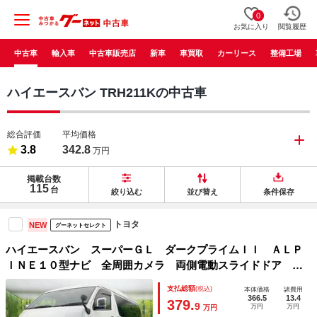
0
お気に入り
閲覧履歴
中古車
輸入車
中古車販売店
新車
車買取
カーリース
整備工場
ハイエースバン TRH211Kの中古車
総合評価
平均価格
3.8
342.8
万円
掲載台数
115
台
絞り込む
並び替え
条件保存
トヨタ
NEW
グーネットセレクト
ハイエースバン スーパーＧＬ ダークプライムＩＩ ＡＬＰ
ＩＮＥ１０型ナビ 全周囲カメラ 両側電動スライドドア 衝
突軽減システム ＥＴＣ ＬＥＤヘッドライト ドライブレコ
支払総額
(税込)
本体価格
諸費用
ーダー デジタルインナーミラー Ｂｌｕｅｔｏｏｔｈ再生
366.5
13.4
379.
9
万円
万円
万円
フルセグ スマートキー