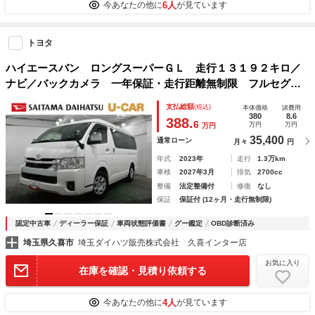
6人
今あなたの他に
が見ています
トヨタ
ハイエースバン ロングスーパーＧＬ 走行１３１９２キロ／
ナビ／バックカメラ 一年保証・走行距離無制限 フルセグナ
ビ Ｂｌｕｅｔｏｏｔｈ バックカメラ ＤＶＤ ドラレコ
支払総額
(税込)
本体価格
諸費用
ＥＴＣ オートライト ＬＥＤヘッドライト
380
8.6
388.
6
万円
万円
万円
35,400
通常ローン
月々
円
年式
2023年
走行
1.3万km
車検
2027年3月
排気
2700cc
整備
法定整備付
修復
なし
保証
保証付 (12ヶ月・走行無制限)
認定中古車
ディーラー保証
車両状態評価書
グー鑑定
OBD診断済み
埼玉県久喜市
埼玉ダイハツ販売株式会社 久喜インター店
お気に入り
在庫を確認・見積り依頼する
4人
今あなたの他に
が見ています