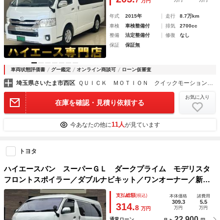
7
万円
万円
万円
１９５／８０Ｒ１５
年式
2015年
走行
8.7万km
車検
車検整備付
排気
2700cc
整備
法定整備付
修復
なし
保証
保証無
車両状態評価書
グー鑑定
オンライン商談可
ローン仮審査
埼玉県さいたま市西区
ＱＵＩＣＫ ＭＯＴＩＯＮ クイックモーション Ｆｕｊｉｍｉ ～バン・トラック専門店～
お気に入り
在庫を確認・見積り依頼する
11人
今あなたの他に
が見ています
トヨタ
ハイエースバン スーパーＧＬ ダークプライム モデリスタ
フロントスポイラー／ダブルナビキット／ワンオーナー／新品
ホイール／ホワイトレター／スマートキー／プッシュスタート
支払総額
(税込)
本体価格
諸費用
／バックカメラ／ＣＤ・ＤＶＤ再生／Ｂｌｕｅｔｏｏｔｈ／オ
309.3
5.5
314.
8
万円
万円
万円
ートエアコン／ＥＴＣ
22,900
通常ローン