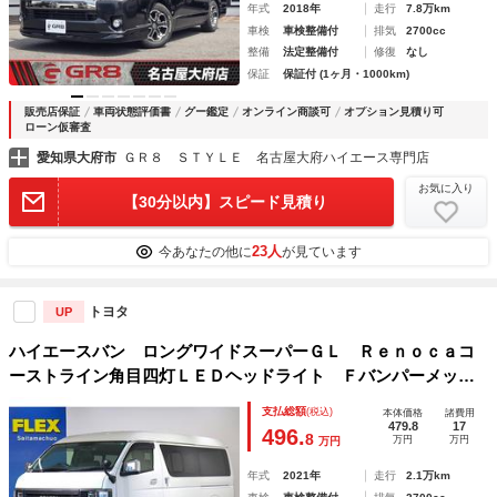
年式
2018年
走行
7.8万km
車検
車検整備付
排気
2700cc
整備
法定整備付
修復
なし
保証
保証付 (1ヶ月・1000km)
販売店保証
車両状態評価書
グー鑑定
オンライン商談可
オプション見積り可
ローン仮審査
愛知県大府市
ＧＲ８ ＳＴＹＬＥ 名古屋大府ハイエース専門店
お気に入り
【30分以内】スピード見積り
23人
今あなたの他に
が見ています
トヨタ
UP
ハイエースバン ロングワイドスーパーＧＬ Ｒｅｎｏｃａコ
ーストライン角目四灯ＬＥＤヘッドライト Ｆバンパーメッキ
ラッピング ＢＪメキシカン１６インチＡＷ ナスカータイ
支払総額
(税込)
本体価格
諸費用
ヤ クラシックテール ベッド クラシックシートカバー ７
479.8
17
496.
8
万円
万円
万円
インチナビ ＥＴＣ
年式
2021年
走行
2.1万km