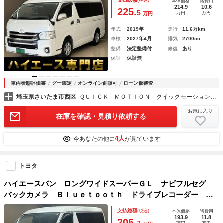
支払総額
(税込)
本体価格
諸費用
Ｄヘッドライト 記録簿 ＡＣ１００Ｖ ドライブレコーダ
214.9
10.6
225.
5
万円
万円
万円
ー ＵＳＢポート
年式
2019年
走行
11.6万km
車検
2027年4月
排気
2700cc
整備
法定整備付
修復
あり
保証
保証無
車両状態評価書
グー鑑定
オンライン商談可
ローン仮審査
埼玉県さいたま市西区
ＱＵＩＣＫ ＭＯＴＩＯＮ クイックモーション Ｆｕｊｉｍｉ ～バン・トラック専門店～
お気に入り
在庫を確認・見積り依頼する
4人
今あなたの他に
が見ています
トヨタ
ハイエースバン ロングワイドスーパーＧＬ ナビフルセグ
バックカメラ Ｂｌｕｅｔｏｏｔｈ ドライブレコーダー Ｌ
ＥＤヘッドライト ＥＴＣ ＡＣ１００Ｖ キーレス スペア
支払総額
(税込)
本体価格
諸費用
キー オートライト リアヒーター＆クーラー ２／５人乗
193.9
11.8
205.