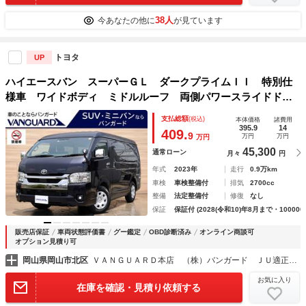
38人
今あなたの他に
が見ています
トヨタ
UP
ハイエースバン スーパーＧＬ ダークプライムＩＩ 特別仕
様車 ワイドボディ ミドルルーフ 両側パワースライドド
ア ＬＥＤヘッドライト 純正ＳＤナビＴＶ バックカメラ
支払総額
(税込)
本体価格
諸費用
衝突軽減 クリアランスソナー パーキングサポートブレー
395.9
14
409.
9
万円
万円
万円
キ スマートキー スペアタイヤ
45,300
通常ローン
月々
円
年式
2023年
走行
0.9万km
車検
車検整備付
排気
2700cc
整備
法定整備付
修復
なし
保証
保証付 (2028(令和10)年8月まで・100000
販売店保証
車両状態評価書
グー鑑定
OBD診断済み
オンライン商談可
オプション見積り可
岡山県岡山市北区
ＶＡＮＧＵＡＲＤ本店 （株）バンガード ＪＵ適正販売店
お気に入り
在庫を確認・見積り依頼する