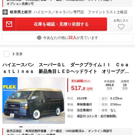
オプション見積り可
岐阜県土岐市
ハイエース／キャラバン専門店 ファイントラスト土岐店
お気に入り
在庫を確認・見積り依頼する
22人
今あなたの他に
が見ています
トヨタ
ハイエースバン スーパーＧＬ ダークプライムＩＩ Ｃｏａ
ｓｔＬｉｎｅｓ 新品角目ＬＥＤヘッドライト オリーブグリ
ーン アルパイン製１０インチ後席モニター 新品ＫＮＯＴＲ
支払総額
(税込)
本体価格
諸費用
ＥＣＯＲＤＳシートカバー×オルテガ柄 アルパイン製１１イン
499.8
18
517.
8
万円
万円
万円
チＳＤナビ
年式
2019年
走行
5.2万km
車検
車検整備付
排気
2700cc
整備
法定整備付
修復
なし
保証
保証付 (12ヶ月・走行無制限)
販売店保証
車両状態評価書
グー鑑定
OBD診断済み
オンライン商談可