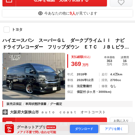
9人
今あなたの他に
が見ています
トヨタ
ハイエースバン スーパーＧＬ ダークプライムＩＩ ナビ
ドライブレコーダー フリップダウン ＥＴＣ ＪＢＬピラー
スピーカー オートリタッチミラー コートテクトガラス オ
支払総額
(税込)
本体価格
諸費用
ーバーフェンダー ベットキット ２．５インチダウン
353
16
369
万円
万円
万円
年式
2018年
走行
4.4万km
車検
2026年12月
排気
2700cc
整備
法定整備付
修復
なし
保証
保証付 (3ヶ月・3000km)
販売店保証
車両状態評価書
グー鑑定
大阪府大阪狭山市
ａｕｔｏ ｃｏａｓｔ オートコースト
お気に入り
在庫を確認・見積り依頼する
グーネットアプリ
RENEW
ダウンロード
アプリを開く
メアド不要で問い合わせ可能