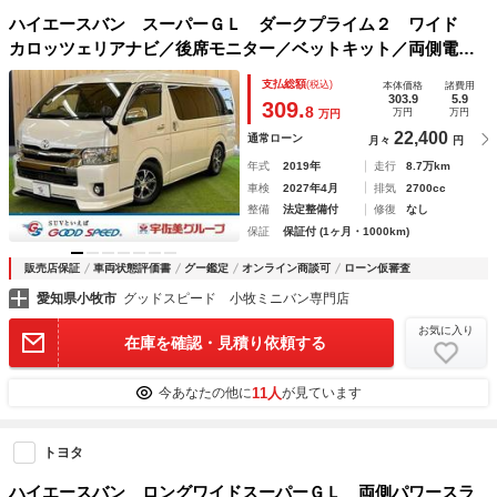
ハイエースバン スーパーＧＬ ダークプライム２ ワイド
カロッツェリアナビ／後席モニター／ベットキット／両側電動
スライドドア／オートマチックハイビーム／スマートキー／プ
支払総額
(税込)
本体価格
諸費用
ッシュスタート／ＡＣ１００Ｖ電源／車線逸脱警報／オートエ
303.9
5.9
309.
8
万円
万円
万円
アコン／オプションアルミホイール
22,400
通常ローン
月々
円
年式
2019年
走行
8.7万km
車検
2027年4月
排気
2700cc
整備
法定整備付
修復
なし
保証
保証付 (1ヶ月・1000km)
販売店保証
車両状態評価書
グー鑑定
オンライン商談可
ローン仮審査
愛知県小牧市
グッドスピード 小牧ミニバン専門店
お気に入り
在庫を確認・見積り依頼する
11人
今あなたの他に
が見ています
トヨタ
ハイエースバン ロングワイドスーパーＧＬ 両側パワースラ