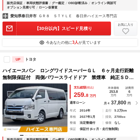
販売店保証
車両状態評価書
グー鑑定
OBD診断済み
オンライン商談可
オプション見積り可
ローン仮審査
愛知県春日井市
ＧＲ８ ＳＴＹＬＥ 春日井ハイエース専門店
お気に入り
【30分以内】スピード見積り
3人
今あなたの他に
が見ています
トヨタ
UP
ハイエースバン ロングワイドスーパーＧＬ ６ヶ月走行距離
無制限保証付 両側パワースライドドア 禁煙車 純正ＳＤナ
ビ バックカメラ Ｂｌｕｅｔｏｏｔｈ フルセグＴＶ ＬＥ
支払総額
(税込)
本体価格
諸費用
Ｄヘッドライト スマートキー 盗難防止装置 電動格納ミラ
253.8
6
259.
8
万円
万円
万円
ー オートエアコン
37,800
通常ローン
月々
円
年式
2014年
走行
5.2万km
車検
2027年1月
排気
2700cc
整備
法定整備付
修復
なし
保証
保証付 (6ヶ月・走行無制限)
販売店保証
車両状態評価書
グー鑑定
OBD診断済み
オンライン商談可