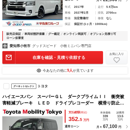
月々
円
年式
2017年
走行
5.9万km
車検
2027年2月
排気
2700cc
整備
法定整備付
修復
なし
保証
保証付 (1ヶ月・1000km)
販売店保証
車両状態評価書
グー鑑定
オンライン商談可
オプション見積り可
ローン仮審査
愛知県小牧市
グッドスピード 小牧ミニバン専門店
お気に入り
在庫を確認・見積り依頼する
9人
今あなたの他に
が見ています
トヨタ
グーネットセレクト
ハイエースバン スーパーＧＬ ダークプライムＩＩ 衝突被
害軽減ブレーキ ＬＥＤ ドライブレコーダー 横滑り防止装
置 ダブルエアコン ミュージックプレイヤー接続可 ワンオ
支払総額
(税込)
本体価格
諸費用
ーナー車 ＤＶＤ視聴 ＥＴＣ 電動格納ミラー メモリナ
339
13.5
352.
5
万円
万円
万円
ビ アラウンドビューモニター
67,100
通常ローン
月々
円