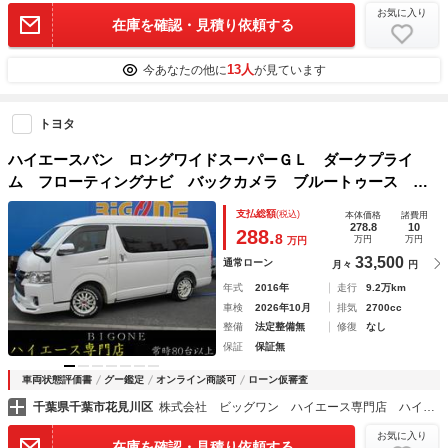
お気に入り
在庫を確認・見積り依頼する
13人
今あなたの他に
が見ています
トヨタ
ハイエースバン ロングワイドスーパーＧＬ ダークプライ
ム フローティングナビ バックカメラ ブルートゥース Ｅ
ＴＣ ＡＣ１００Ｖ パワースライドドア スマートキー Ｌ
支払総額
(税込)
本体価格
諸費用
ＥＤヘッドライト
278.8
10
288.
8
万円
万円
万円
33,500
通常ローン
月々
円
年式
2016年
走行
9.2万km
車検
2026年10月
排気
2700cc
整備
法定整備無
修復
なし
保証
保証無
車両状態評価書
グー鑑定
オンライン商談可
ローン仮審査
千葉県千葉市花見川区
株式会社 ビッグワン ハイエース専門店 ハイエース・ハイエースワイド店
お気に入り
在庫を確認・見積り依頼する