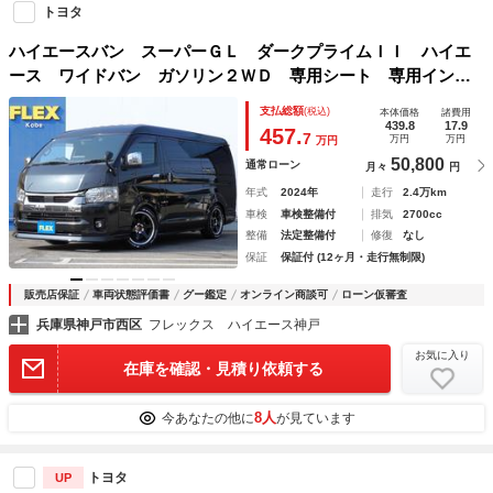
トヨタ
ハイエースバン スーパーＧＬ ダークプライムＩＩ ハイエ
ース ワイドバン ガソリン２ＷＤ 専用シート 専用インパ
ネ バットフェイスボンネット ベットキット 車中泊 社外
支払総額
(税込)
本体価格
諸費用
テールランプ フロントスポイラー デジタルインナーミラ
439.8
17.9
457.
7
万円
万円
万円
ー クリアランスソナー
50,800
通常ローン
月々
円
年式
2024年
走行
2.4万km
車検
車検整備付
排気
2700cc
整備
法定整備付
修復
なし
保証
保証付 (12ヶ月・走行無制限)
販売店保証
車両状態評価書
グー鑑定
オンライン商談可
ローン仮審査
兵庫県神戸市西区
フレックス ハイエース神戸
お気に入り
在庫を確認・見積り依頼する
8人
今あなたの他に
が見ています
トヨタ
UP