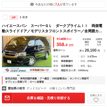
7人
今あなたの他に
が見ています
トヨタ
UP
ハイエースバン スーパーＧＬ ダークプライムＩＩ 両側電
動スライドドア／モデリスタフロントスポイラー／全周囲カメ
ラ／純正ナビ／オートエアコン／車線逸脱警報／衝突軽減ブレ
支払総額
(税込)
本体価格
諸費用
ーキ／オートマチックハイビーム／スマートキー／プッシュス
351
7.8
358.
8
万円
万円
万円
タート／ビルトインＥＴＣ
26,100
通常ローン
月々
円
年式
2022年
走行
3.8万km
車検
車検整備付
排気
2700cc
整備
法定整備付
修復
なし
保証
保証付 (1ヶ月・1000km)
販売店保証
車両状態評価書
グー鑑定
OBD診断済み
オンライン商談可
オプション見積り可
ローン仮審査
愛知県小牧市
グッドスピード 小牧ミニバン専門店
お気に入り
在庫を確認・見積り依頼する