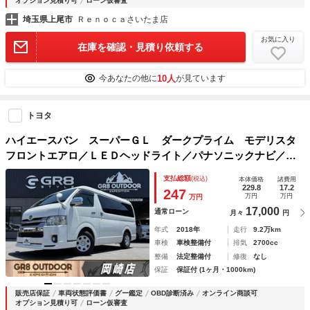
オプション見積り可
ローン仮審査
埼玉県上尾市
Ｒｅｎｏｃａさいたま店
お気に入り
在庫を確認・見積り依頼する
10人
今あなたの他に
が見ています
トヨタ
ハイエースバン スーパーＧＬ ダークプライム モデリスタ
フロントエアロ／ＬＥＤヘッドライト／パナソニックナビ／Ｅ
ＴＣ／バックカメラ／ＡＣ１００Ｖ／両側小窓付きスライドド
支払総額
(税込)
本体価格
諸費用
ア／横滑り防止装置／スマートキー／プッシュスタート
229.8
17.2
247
万円
万円
万円
17,000
通常ローン
月々
円
年式
2018年
走行
9.2万km
車検
車検整備付
排気
2700cc
整備
法定整備付
修復
なし
保証
保証付 (1ヶ月・1000km)
販売店保証
車両状態評価書
グー鑑定
OBD診断済み
オンライン商談可
オプション見積り可
ローン仮審査