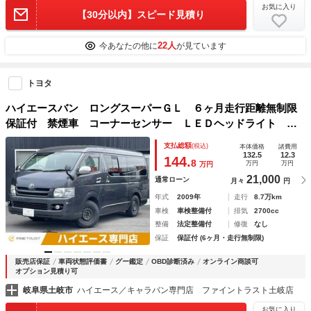
お気に入り
【30分以内】スピード見積り
22人
今あなたの他に
が見ています
トヨタ
ハイエースバン ロングスーパーＧＬ ６ヶ月走行距離無制限
保証付 禁煙車 コーナーセンサー ＬＥＤヘッドライト 純
正ＨＤＤナビ バックカメラ フォグランプ キーレスエント
支払総額
(税込)
本体価格
諸費用
リー 盗難防止装置 地デジＴＶ 電動格納ミラー 両側スラ
132.5
12.3
144.
8
万円
万円
万円
イドドア
21,000
通常ローン
月々
円
年式
2009年
走行
8.7万km
車検
車検整備付
排気
2700cc
整備
法定整備付
修復
なし
保証
保証付 (6ヶ月・走行無制限)
販売店保証
車両状態評価書
グー鑑定
OBD診断済み
オンライン商談可
オプション見積り可
岐阜県土岐市
ハイエース／キャラバン専門店 ファイントラスト土岐店
お気に入り