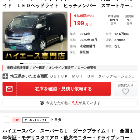
イド ＬＥＤヘッドライト ヒッチメンバー スマートキー
社外１６アルミ ローダウン ナビ Ｂｌｕｅｔｏｏｔｈ バ
支払総額
(税込)
本体価格
諸費用
ックカメラ ドラレコ ＡＣ１００Ｖ シートカバー ベッ
189.9
9.1
199
万円
万円
万円
ド ＵＳＢ ＥＴＣ
年式
2014年
走行
12.6万km
車検
2026年10月
排気
2700cc
整備
法定整備付
修復
なし
保証
保証無
車両状態評価書
グー鑑定
オンライン商談可
ローン仮審査
埼玉県さいたま市西区
ＱＵＩＣＫ ＭＯＴＩＯＮ クイックモーション Ｆｕｊｉｍｉ ～バン・トラック専門店～
お気に入り
在庫を確認・見積り依頼する
9人
今あなたの他に
が見ています
トヨタ
UP
グーネットセレクト
ハイエースバン スーパーＧＬ ダークプライムＩＩ 全国１
年保証・モデリスタエアロ・後席モニター・ドライブレコーダ