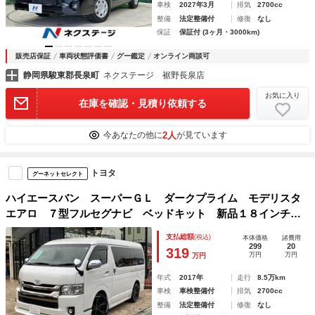
車検
2027年3月
排気
2700cc
整備
法定整備付
修復
なし
保証
保証付 (3ヶ月・3000km)
販売店保証
車両状態評価書
グー鑑定
オンライン商談可
静岡県駿東郡長泉町
ネクステージ 裾野長泉店
お気に入り
在庫を確認・見積り依頼する
2人
今あなたの他に
が見ています
トヨタ
グーネットセレクト
ハイエースバン スーパーＧＬ ダークプライム モデリスタ
エアロ ７型フルセグナビ ベッドキット 新品１８インチア
ルミ クルーズコントローラー ６面カーテン エンジンプッ
支払総額
(税込)
本体価格
諸費用
シュスタート ＬＥＤヘッドライト
299
20
319
万円
万円
万円
年式
2017年
走行
8.5万km
車検
車検整備付
排気
2700cc
整備
法定整備付
修復
なし