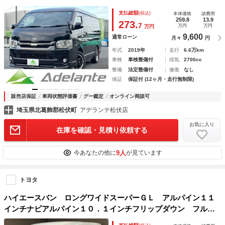
ー・ヒッチメンバー・バックカメラ・地デジＴＶ・両側パワー
支払総額
(税込)
本体価格
諸費用
スライドドア・社外テールレンズ・オートマチックハイビー
259.8
13.9
273.
7
万円
万円
万円
ム・ユーザー買取車・ＥＴＣ
9,600
通常ローン
月々
円
年式
2019年
走行
6.6万km
車検
車検整備付
排気
2700cc
整備
法定整備付
修復
なし
保証
保証付 (12ヶ月・走行無制限)
販売店保証
車両状態評価書
グー鑑定
オンライン商談可
埼玉県北葛飾郡松伏町
アデランテ松伏店
お気に入り
在庫を確認・見積り依頼する
9人
今あなたの他に
が見ています
トヨタ
ハイエースバン ロングワイドスーパーＧＬ アルパイン１１
インチナビアルパイン１０．１インチフリップダウン フルセ
グ Ｂｌｕｅｔｏｏｔｈ バックカメラ スマートキー ＬＥ