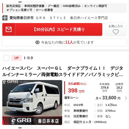
販売店保証
車両状態評価書
グー鑑定
OBD診断済み
オンライン商談可
オプション見積り可
ローン仮審査
愛知県春日井市
ＧＲ８ ＳＴＹＬＥ 春日井ハイエース専門店
お気に入り
【30分以内】スピード見積り
11人
今あなたの他に
が見ています
トヨタ
UP
ハイエースバン スーパーＧＬ ダークプライムＩＩ デジタ
ルインナーミラー／両側電動スライドドア／パノラミックビュ
ーモニター／ディスプレイオーディオ／ＥＴＣ／マッドフラッ
支払総額
(税込)
本体価格
諸費用
プ／スマートキー／コーナーセンサー／トヨタセーフティーセ
379.8
18.2
398
万円
万円
万円
ンス／ＡＣ１００Ｖ
33,600
通常ローン
月々
円
年式
2023年
走行
1.6万km
車検
車検整備付
排気
2700cc
整備
法定整備付
修復
なし
保証
保証付 (1ヶ月・1000km)