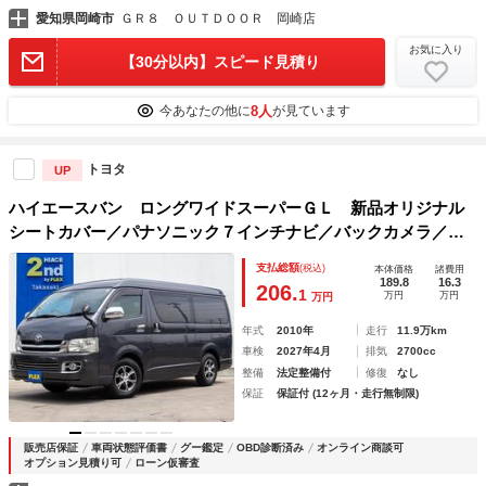
愛知県岡崎市
ＧＲ８ ＯＵＴＤＯＯＲ 岡崎店
お気に入り
【30分以内】スピード見積り
8人
今あなたの他に
が見ています
トヨタ
UP
ハイエースバン ロングワイドスーパーＧＬ 新品オリジナル
シートカバー／パナソニック７インチナビ／バックカメラ／Ｅ
ＴＣ／サイドバイザー／ベッドキット／フローリング／サード
支払総額
(税込)
本体価格
諸費用
アシストグリップ／ドライブレコーダー／カロッツェリアサテ
189.8
16.3
206.
1
万円
万円
万円
ライトスピーカー
年式
2010年
走行
11.9万km
車検
2027年4月
排気
2700cc
整備
法定整備付
修復
なし
保証
保証付 (12ヶ月・走行無制限)
販売店保証
車両状態評価書
グー鑑定
OBD診断済み
オンライン商談可
オプション見積り可
ローン仮審査