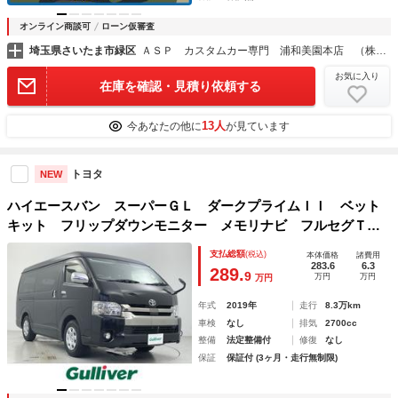
オンライン商談可
ローン仮審査
埼玉県さいたま市緑区
ＡＳＰ カスタムカー専門 浦和美園本店 （株）オートステップ
お気に入り
在庫を確認・見積り依頼する
13人
今あなたの他に
が見ています
トヨタ
NEW
ハイエースバン スーパーＧＬ ダークプライムＩＩ ベット
キット フリップダウンモニター メモリナビ フルセグＴ
Ｖ Ｂｌｕｅｔｏｏｔｈ ＥＴＣ 前後ドラレコ 両側パワー
支払総額
(税込)
本体価格
諸費用
スライドドア
283.6
6.3
289.
9
万円
万円
万円
年式
2019年
走行
8.3万km
車検
なし
排気
2700cc
整備
法定整備付
修復
なし
保証
保証付 (3ヶ月・走行無制限)