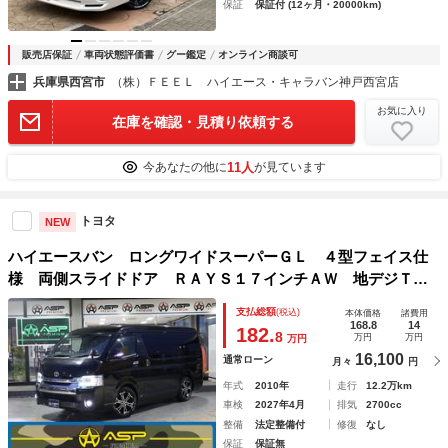
保証
保証付 (12ヶ月・20000km)
販売店保証
車両状態評価書
グー鑑定
オンライン商談可
兵庫県西宮市
（株）ＦＥＥＬ ハイエース・キャラバン神戸西宮店
お気に入り
在庫を確認・見積り依頼する
11人
今あなたの他に
が見ています
トヨタ
NEW
ハイエースバン ロングワイドスーパーＧＬ ４型フェイス仕
様 両側スライドドア ＲＡＹＳ１７インチＡＷ 地デジＴ
Ｖ バックカメラ 後席ベットキット
支払総額
(税込)
本体価格
諸費用
168.8
14
182.
8
万円
万円
万円
16,100
通常ローン
月々
円
年式
2010年
走行
12.2万km
車検
2027年4月
排気
2700cc
整備
法定整備付
修復
なし
保証
保証無