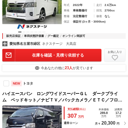
年式
2022年
走行
2.6万km
車検
車検整備付
排気
2700cc
整備
法定整備付
修復
なし
保証
保証付 (3ヶ月・3000km)
販売店保証
車両状態評価書
グー鑑定
オンライン商談可
愛知県名古屋市緑区
ネクステージ 大高店
お気に入り
在庫を確認・見積り依頼する
23人
今あなたの他に
が見ています
トヨタ
NEW
ハイエースバン ロングワイドスーパーＧＬ ダークプライ
ム ベッドキット／ナビＴＶ／バックカメラ／ＥＴＣ／フロン
トスポイラー／社外アルミ／ローダウン／両側パワスラ／フリ
支払総額
(税込)
本体価格
諸費用
ップダウンモニター／ＬＥＤヘッドライト／セーフティセンス
289.8
17.2
307
万円
万円
万円
／スマートキー
20,300
通常ローン
月々
円