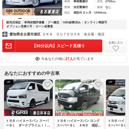
車検
車検整備付
排気
2700cc
整備
法定整備付
修復
なし
保証
保証付 (1ヶ月・1000km)
販売店保証
車両状態評価書
グー鑑定
OBD診断済み
オンライン商談可
オプション見積り可
ローン仮審査
愛知県名古屋市港区
ＧＲ８ ＯＵＴＤＯＯＲ 名古屋・港店
お気に入り
【30分以内】スピード見積り
27人
今あなたの他に
が見ています
あなたにおすすめの中古車
UP
UP
トヨタ ハイエースバン スーパ
トヨタ ハイエースバン ロング
トヨタ ハイエ
ーＧＬ ダークプライムＩＩ
スーパーＧＬ ４ＷＤ 保証付
スーパーＧＬ