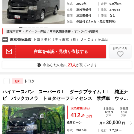
年式
2022年
走行
0.9万km
車検
車検整備付
排気
2700cc
整備
法定整備付
修復
なし
保証
保証付 (12ヶ月・走行無制限)
認定中古車
ディーラー保証
車両状態評価書
オンライン商談可
東京都昭島市
トヨタモビリティ東京（株）Ｕ－Ｃａｒ昭島店
お気に入り
在庫を確認・見積り依頼する
23人
今あなたの他に
が見ています
トヨタ
UP
ハイエースバン スーパーＧＬ ダークプライムＩＩ 純正ナ
ビ バックカメラ トヨタセーフティセンス 禁煙車 ウッド
コンビステアリング スマートキー ＬＥＤヘッドライト オ
支払総額
(税込)
本体価格
諸費用
ートマチックハイビーム クリアランスソナー オートエアコ
402.3
10.6
412.
9
万円
万円
万円
ン
30,000
通常ローン
月々
円
年式
2025年
走行
1.7万km