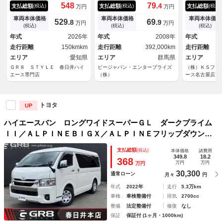
ＧＲ８デモカー／パノラミック
き ディーゼル ＡＷ ターボ
ボ／３列シー
548
79.
4
支払総額
支払総額
支払総額
(税込)
(税込)
(税込)
万円
万円
ビューモニター／両側電動スラ
車 パワーウィンド パワス
録／フルフラ
イドドア／クリアランスソナー
テ エアバック オ－トエアコ
イドレール／
車両本体価格
車両本体価格
車両本体価格
529.
69.
8
9
万円
万円
／ＬＥＤヘッドライト／ＬＥＤ
ン ＥＴＣ ＡＢＳ Ｒエアコ
／４型フェイ
(税込)
(税込)
(税込)
フォグランプ／スマートキー／
ン Ｗエアバック
ヘッドランプ
年式
2026年
年式
2008年
年式
トヨタセーフティセンス／ＡＣ
前後クリアラ
走行距離
150kmkm
走行距離
392,000km
走行距離
１００Ｖ
セグナビ／ド
エリア
愛知県
エリア
群馬県
エリア
ＧＲ８ ＳＴＹＬＥ 春日井ハイ
ビージャパン・エンタープライズ
（株）ＫＳファ
エース専門店
（株）
ース名古屋店
トヨタ
UP
ハイエースバン ロングワイドスーパーＧＬ ダークプライム
ＩＩ／ＡＬＰＩＮＥＢＩＧＸ／ＡＬＰＩＮＥフリップダウン／
ＥＴＣ／バックカメラ／両側電動スライドドア／デジタルミラ
支払総額
(税込)
本体価格
諸費用
ー／ＴＳＳ／スマートキー／ＬＥＤヘッドライト／コーナーセ
349.8
18.2
368
万円
万円
万円
ンサー
30,300
通常ローン
月々
円
年式
2022年
走行
5.3万km
車検
車検整備付
排気
2700cc
整備
法定整備付
修復
なし
保証
保証付 (1ヶ月・1000km)