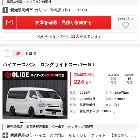
販売店保証
オンライン商談可
愛知県岡崎市
ガリバー岡崎店（株）ＩＤＯＭ
お気に入り
在庫を確認・見積り依頼する
11人
今あなたの他に
が見ています
トヨタ
UP
ハイエースバン ロングワイドスーパーＧＬ
支払総額
(税込)
本体価格
諸費用
209
15
224
万円
万円
万円
年式
2014年
走行
10.0万km
車検
2028年3月
排気
2700cc
整備
法定整備付
修復
なし
保証
保証付 (1ヶ月・1000km)
販売店保証
車両状態評価書
グー鑑定
オンライン商談可
兵庫県高砂市
ハイエース専門店 ＧＬＩＤＥ（グライド）【頭金無し １２０回払い可能】