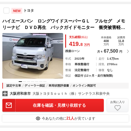
トヨタ
NEW
ハイエースバン ロングワイドスーパーＧＬ フルセグ メモ
リーナビ ＤＶＤ再生 バックガイドモニター 衝突被害軽減
システム ＰＫＳＢ ＬＤＡ クリアランスソナー ＥＴＣ
支払総額
(税込)
本体価格
諸費用
デジタルインナーミラー ＬＥＤヘッドランプ ワンオーナー
408
11.8
419.
8
万円
万円
万円
67,500
残価ローン
月々
円
年式
2023年
走行
1.6万km
車検
車検整備付
排気
2700cc
整備
法定整備付
修復
なし
保証
保証付 (12ヶ月・走行無制限)
認定中古車
ディーラー保証
車両状態評価書
オンライン商談可
大阪府和泉市
大阪トヨタＳｏｕｔｈ（株）サンテラス和泉中央
お気に入り
在庫を確認・見積り依頼する
21人
今あなたの他に
が見ています