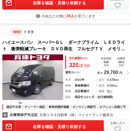
在庫を確認・見積り依頼する
24人
今あなたの他に
が見ています
トヨタ
NEW
ハイエースバン スーパーＧＬ ダークプライム ＬＥＤライ
ト 衝突軽減ブレーキ ＤＶＤ再生 フルセグＴＶ メモリナ
ビ ナビＴＶ ＥＴＣ オートエアコン スマートキー ワン
支払総額
(税込)
本体価格
諸費用
オーナー キーフリー 助手席エアバッグ Ｒカメラ Ｗ電動
310
10.2
320.
2
万円
万円
万円
ドア
29,700
通常ローン
月々
円
年式
2022年
走行
3.4万km
車検
車検整備付
排気
2700cc
整備
法定整備付
修復
なし
保証
保証付 (12ヶ月・走行無制限)
認定中古車
ディーラー保証
車両状態評価書
オンライン商談可
オプション見積り可
兵庫県神戸市北区
兵庫トヨタ自動車（株）マイカーランド藤原台
お気に入り
在庫を確認・見積り依頼する