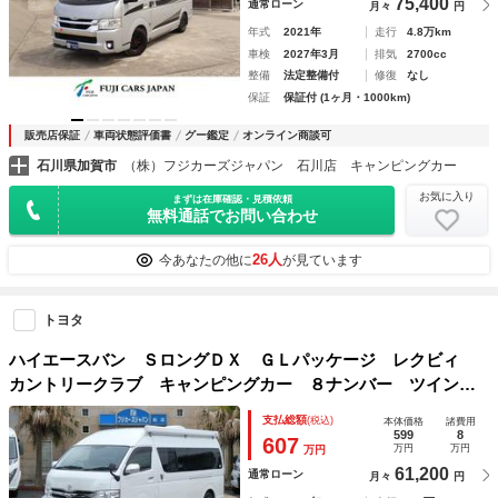
75,400
通常ローン
月々
円
年式
2021年
走行
4.8万km
車検
2027年3月
排気
2700cc
整備
法定整備付
修復
なし
保証
保証付 (1ヶ月・1000km)
販売店保証
車両状態評価書
グー鑑定
オンライン商談可
石川県加賀市
（株）フジカーズジャパン 石川店 キャンピングカー
お気に入り
まずは在庫確認・見積依頼
無料通話でお問い合わせ
26人
今あなたの他に
が見ています
トヨタ
ハイエースバン ＳロングＤＸ ＧＬパッケージ レクビィ
カントリークラブ キャンピングカー ８ナンバー ツインサ
ブバッテリー １５００Ｗインバーター マックスファン Ｆ
支払総額
(税込)
本体価格
諸費用
Ｆヒーター テレビ 冷蔵庫 オーニング ガソリン４ＷＤ
599
8
607
万円
万円
万円
走行充電 外部充電
61,200
通常ローン
月々
円