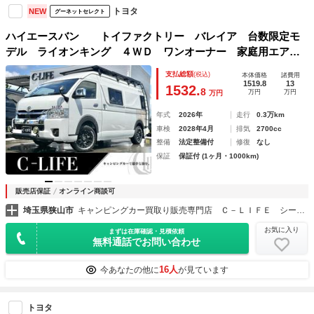
トヨタ
NEW
グーネットセレクト
ハイエースバン トイファクトリー バレイア 台数限定モ
デル ライオンキング ４ＷＤ ワンオーナー 家庭用エアコ
ン ＦＦヒーター オーリンズ前後ショック トイ純正スタ
支払総額
(税込)
本体価格
諸費用
ビ ＪＡＯＳスキッドバー ルーフキャリア ソーラー
1519.8
13
1532.
8
万円
万円
万円
年式
2026年
走行
0.3万km
車検
2028年4月
排気
2700cc
整備
法定整備付
修復
なし
保証
保証付 (1ヶ月・1000km)
販売店保証
オンライン商談可
埼玉県狭山市
キャンピングカー買取り販売専門店 Ｃ－ＬＩＦＥ シーライフ 狭山店
お気に入り
まずは在庫確認・見積依頼
無料通話でお問い合わせ
16人
今あなたの他に
が見ています
トヨタ