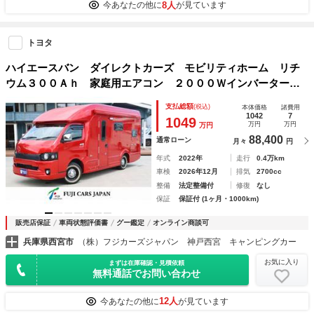
8人
今あなたの他に
が見ています
トヨタ
ハイエースバン ダイレクトカーズ モビリティホーム リチ
ウム３００Ａｈ 家庭用エアコン ２０００Ｗインバーター
電子レンジ ＴＶ シンク コンロ ７０Ｌ冷蔵庫 マックス
支払総額
(税込)
本体価格
諸費用
ファン オーニング フレキシブルソーラー ビッグＸナビ
1042
7
1049
万円
万円
万円
サス スタビ 赤ラッピング
88,400
通常ローン
月々
円
年式
2022年
走行
0.4万km
車検
2026年12月
排気
2700cc
整備
法定整備付
修復
なし
保証
保証付 (1ヶ月・1000km)
販売店保証
車両状態評価書
グー鑑定
オンライン商談可
兵庫県西宮市
（株）フジカーズジャパン 神戸西宮 キャンピングカー
お気に入り
まずは在庫確認・見積依頼
無料通話でお問い合わせ
12人
今あなたの他に
が見ています