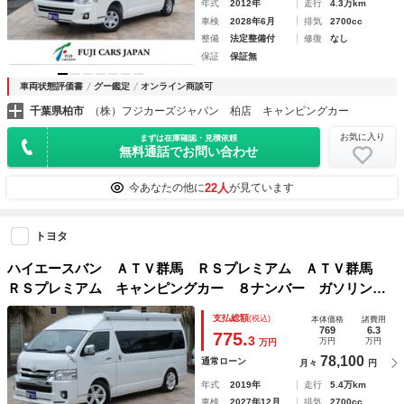
年式
2012年
走行
4.3万km
車検
2028年6月
排気
2700cc
整備
法定整備付
修復
なし
保証
保証無
車両状態評価書
グー鑑定
オンライン商談可
千葉県柏市
（株）フジカーズジャパン 柏店 キャンピングカー
お気に入り
まずは在庫確認・見積依頼
無料通話でお問い合わせ
22人
今あなたの他に
が見ています
トヨタ
ハイエースバン ＡＴＶ群馬 ＲＳプレミアム ＡＴＶ群馬
ＲＳプレミアム キャンピングカー ８ナンバー ガソリン
４ＷＤ ツインサブバッテリー １５００Ｗインバーター 走
支払総額
(税込)
本体価格
諸費用
行充電 外部充電 マックスファン フィアマオーニング エ
769
6.3
775.
3
万円
万円
万円
バスＦＦヒーター
78,100
通常ローン
月々
円
年式
2019年
走行
5.4万km
車検
2027年12月
排気
2700cc