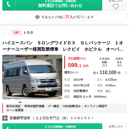
お気に入り
まずは在庫確認・見積依頼
無料通話でお問い合わせ
37人
今あなたの他に
が見ています
トヨタ
UP
ハイエースバン ＳロングワイドＤＸ ＧＬパッケージ １オ
ーナーユーザー様買取禁煙車 レクビイ ホビクル オーバー
ランダー スーパーロング 寒冷地 ＬＥＤヘッド パワース
支払総額
(税込)
本体価格
諸費用
ライドドア パノラミックビューモニター ツインサブバッテ
595
4.1
599.
1
万円
万円
万円
リー ＡＣ１００Ｖ入力＆充電
110,100
通常ローン
月々
円
年式
2021年
走行
4.6万km
車検
2027年12月
排気
2700cc
整備
法定整備付
修復
なし
保証
保証付 (1ヶ月・3000km)
販売店保証
車両状態評価書
グー鑑定
OBD診断済み
オンライン商談可
ローン仮審査
京都府宇治市
くるま買取専門店（株）ＳＡＭＵＲＡＩ
お気に入り
まずは在庫確認・見積依頼