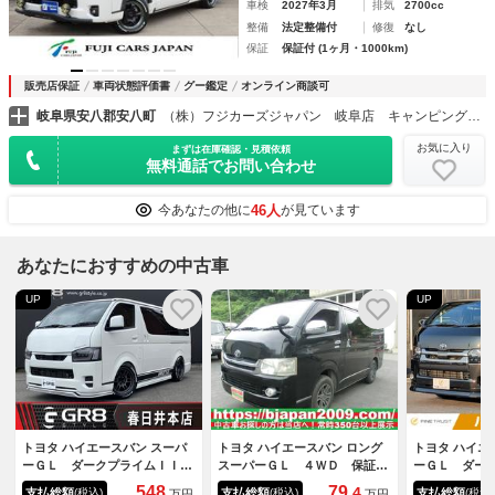
車検
2027年3月
排気
2700cc
整備
法定整備付
修復
なし
保証
保証付 (1ヶ月・1000km)
販売店保証
車両状態評価書
グー鑑定
オンライン商談可
岐阜県安八郡安八町
（株）フジカーズジャパン 岐阜店 キャンピングカ－
お気に入り
まずは在庫確認・見積依頼
無料通話でお問い合わせ
46人
今あなたの他に
が見ています
あなたにおすすめの中古車
UP
UP
トヨタ ハイエースバン スーパ
トヨタ ハイエースバン ロング
トヨタ ハイエ
ーＧＬ ダークプライムＩＩ
スーパーＧＬ ４ＷＤ 保証付
ーＧＬ ダー
ＧＲ８デモカー／パノラミック
き ディーゼル ＡＷ ターボ
６ヶ月走行距
548
79.
4
支払総額
支払総額
支払総額
(税込)
(税込)
(税込)
万円
万円