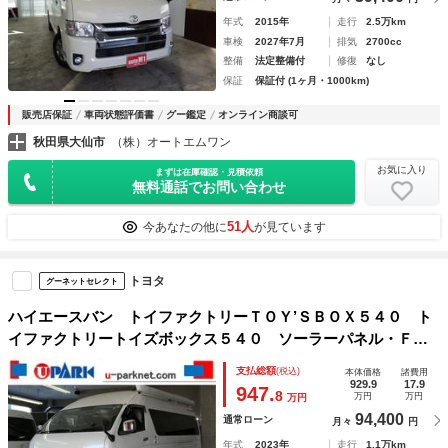
年式
2015年
走行
2.5万km
車検
2027年7月
排気
2700cc
整備
法定整備付
修復
なし
保証
保証付 (1ヶ月・1000km)
販売店保証
車両状態評価書
グー鑑定
オンライン商談可
秋田県大仙市
（株）オートエムワン
お気に入り
まずは在庫確認・見積依頼
無料通話でお問い合わせ
51人
今あなたの他に
が見ています
トヨタ
グーネットセレクト
ハイエースバン トイファクトリーＴＯＹ’ＳＢＯＸ５４０ ト
イファクトリートイズボックス５４０ ソーラーパネル・ＦＦ
ヒーター・ＭＡＸＸファン・家庭用エアコン・４０Ｌ冷蔵庫・
支払総額
(税込)
本体価格
諸費用
サブバッテリー×２・１５００Ｗインバーター・サイドオーニン
929.9
17.9
947.
8
万円
万円
万円
グ・強化足回り・外部充電
94,400
通常ローン
月々
円
年式
2023年
走行
1.1万km