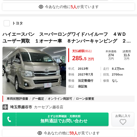
5人
今あなたの他に
が見ています
トヨタ
ハイエースバン スーパーロングワイドハイルーフ ４ＷＤ
ユーザー買取 １オーナー車 ８ナンバーキャンピング ２段
ベッド シンク サイドオーニング インバーター
支払総額
(税込)
本体価格
諸費用
274
11.5
285.
5
万円
万円
万円
年式
2013年
走行
8.2万km
車検
2027年7月
排気
2700cc
整備
法定整備付
修復
なし
保証
保証無
車両状態評価書
グー鑑定
オンライン商談可
ローン仮審査
埼玉県越谷市
カーセブン越谷店
お気に入り
まずは在庫確認・見積依頼
無料通話でお問い合わせ
59人
今あなたの他に
が見ています