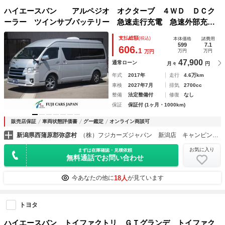
ハイエースバン アルペジオ オクターブ ４ＷＤ ＤＣク
ーラー ツインサブバッテリー 急速走行充電 急速外部充
電 インバーター マックスファン 外部電源 ８ナンバー
支払総額
(税込)
本体価格
諸費用
キャンピングカー
599
7.1
606.
1
万円
万円
万円
47,900
通常ローン
月々
円
年式
2017年
走行
4.6万km
車検
2027年7月
排気
2700cc
整備
法定整備付
修復
なし
保証
保証付 (1ヶ月・1000km)
販売店保証
車両状態評価書
グー鑑定
オンライン商談可
新潟県西蒲原郡弥彦村
（株）フジカーズジャパン 新潟店 キャンピングカー
お気に入り
まずは在庫確認・見積依頼
無料通話でお問い合わせ
18人
今あなたの他に
が見ています
トヨタ
ハイエースバン トイファクトリ ＧＴグランデ トイファク