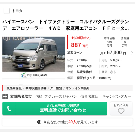
トヨタ
ハイエースバン トイファクトリー コルドバクルーズグラン
デ エアロソーラー ４ＷＤ 家庭用エアコン ＦＦヒータ
ー ツインサブバッテリー １５００Ｗインバーター エアロ
支払総額
(税込)
本体価格
諸費用
ソーラー ４０Ｌ冷蔵庫 フリップダウンモニター メモリー
879
8
887
万円
万円
万円
ナビ ＥＴＣ
67,300
通常ローン
月々
円
年式
2018年
走行
5.8万km
車検
2028年5月
排気
2700cc
整備
法定整備付
修復
なし
保証
保証付 (1ヶ月・1000km)
販売店保証
車両状態評価書
グー鑑定
オンライン商談可
宮城県名取市
（株）フジカーズジャパン 仙台名取店 キャンピングカー
お気に入り
まずは在庫確認・見積依頼
無料通話でお問い合わせ
40人
今あなたの他に
が見ています