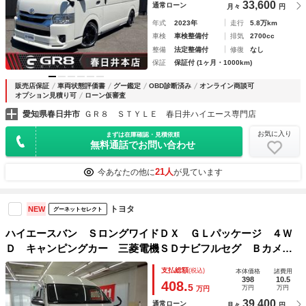
33,600
通常ローン
月々
円
年式
2023年
走行
5.8万km
車検
車検整備付
排気
2700cc
整備
法定整備付
修復
なし
保証
保証付 (1ヶ月・1000km)
販売店保証
車両状態評価書
グー鑑定
OBD診断済み
オンライン商談可
オプション見積り可
ローン仮審査
愛知県春日井市
ＧＲ８ ＳＴＹＬＥ 春日井ハイエース専門店
お気に入り
まずは在庫確認・見積依頼
無料通話でお問い合わせ
21人
今あなたの他に
が見ています
トヨタ
NEW
グーネットセレクト
ハイエースバン ＳロングワイドＤＸ ＧＬパッケージ ４Ｗ
Ｄ キャンピングカー 三菱電機ＳＤナビフルセグ Ｂカメ
ラ ビルトインＥＴＣ リヤクーラー リヤヒーター コーナ
支払総額
(税込)
本体価格
諸費用
ーセンサー シンク 冷蔵庫 電子レンジ 簡易トイレ サブ
398
10.5
408.
5
万円
万円
万円
バッテリー 走行充電 禁煙車
39,400
通常ローン
月々
円