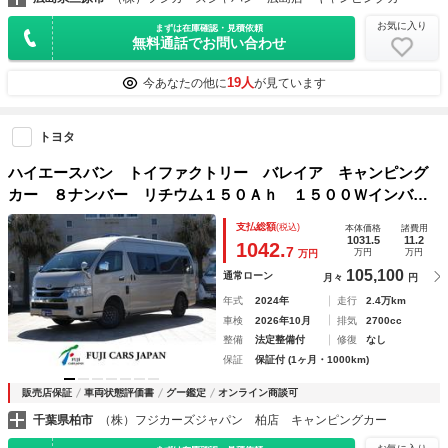
お気に入り
まずは在庫確認・見積依頼
無料通話でお問い合わせ
19人
今あなたの他に
が見ています
トヨタ
ハイエースバン トイファクトリー バレイア キャンピング
カー ８ナンバー リチウム１５０Ａｈ １５００Ｗインバー
ター マックスファン 走行充電 外部充電 電子レンジ Ｆ
支払総額
(税込)
本体価格
諸費用
Ｆヒーター トイファクリーフ ＴＳＳ ナビ ＥＴＣ シン
1031.5
11.2
1042.
7
万円
万円
万円
ク ４人乗車５人就寝
105,100
通常ローン
月々
円
年式
2024年
走行
2.4万km
車検
2026年10月
排気
2700cc
整備
法定整備付
修復
なし
保証
保証付 (1ヶ月・1000km)
販売店保証
車両状態評価書
グー鑑定
オンライン商談可
千葉県柏市
（株）フジカーズジャパン 柏店 キャンピングカー