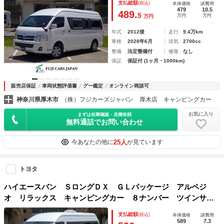
支払総額
(税込)
本体価格
諸費用
源 外部充電 シンク インバーター 四輪駆動 ワンオーナ
479
10.5
489.
5
万円
万円
万円
ー パワスラドア ＨＩＤオートライト ３型
年式
2012後
走行
9.4万km
車検
2028年6月
排気
2700cc
整備
法定整備付
修復
なし
保証
保証付 (1ヶ月・1000km)
販売店保証
車両状態評価書
グー鑑定
オンライン商談可
神奈川県厚木市
（株）フジカーズジャパン 厚木店 キャンピングカー
お気に入り
まずは在庫確認・見積依頼
無料通話でお問い合わせ
25人
今あなたの他に
が見ています
トヨタ
ハイエースバン ＳロングＤＸ ＧＬパッケージ アルペジ
オ リラックス キャンピングカー ８ナンバー ツインサブ
バッテリー １５００Ｗインバーター 走行充電 外部充電
支払総額
(税込)
本体価格
諸費用
マックスファン べバストＦＦヒーター 冷蔵庫 電子レン
589
7.3