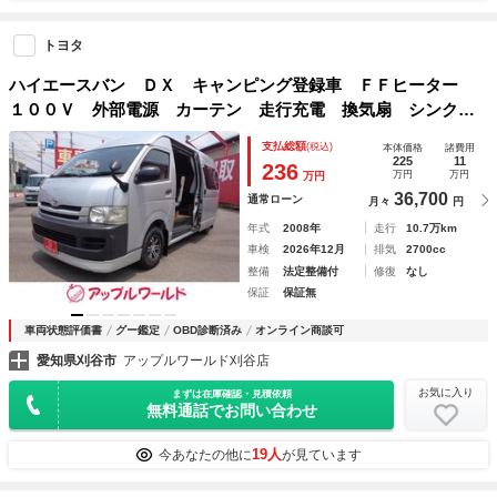
トヨタ
ハイエースバン ＤＸ キャンピング登録車 ＦＦヒーター
１００Ｖ 外部電源 カーテン 走行充電 換気扇 シンク
（簡易）天井ライト シャワー（簡易）テーブル（簡易）収納
支払総額
(税込)
本体価格
諸費用
（上部）フローリング ＥＴＣ 社外ナビＴＶ Ｂカメラ
225
11
236
万円
万円
万円
36,700
通常ローン
月々
円
年式
2008年
走行
10.7万km
車検
2026年12月
排気
2700cc
整備
法定整備付
修復
なし
保証
保証無
車両状態評価書
グー鑑定
OBD診断済み
オンライン商談可
愛知県刈谷市
アップルワールド刈谷店
お気に入り
まずは在庫確認・見積依頼
無料通話でお問い合わせ
19人
今あなたの他に
が見ています