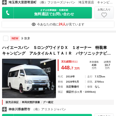
埼玉県大里郡寄居町
（株）フジカーズジャパン 埼玉寄居店 キャンピングカー
お気に入り
まずは在庫確認・見積依頼
無料通話でお問い合わせ
24人
今あなたの他に
が見ています
トヨタ
NEW
ハイエースバン ＳロングワイドＤＸ １オーナー 特装車
キャンピング アルタイルＡＬＴＡＩＲ パナソニックナビ
パワースライドドア １６インチＡＷ サブバッテリー２基
支払総額
(税込)
本体価格
諸費用
マックスファン 電子レンジ 冷蔵庫 シンク 遮光カーテン
438
10.7
448.
7
万円
万円
万円
年式
2018年
走行
7.5万km
車検
2028年5月
排気
2700cc
整備
法定整備付
修復
なし
保証
保証付 (1ヶ月・1000km)
販売店保証
車両状態評価書
グー鑑定
神奈川県秦野市
（有）アリストジャパン