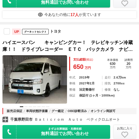
無料通話でお問い合わせ
17人
今あなたの他に
が見ています
トヨタ
UP
グーネットセレクト
ハイエースバン キャンピングカー！ テレビキッチン冷蔵
庫！！ ドライブレコーダー ＥＴＣ バックカメラ ナビ
ＴＶ 電動格納ミラー 電動スライドドア オートライト ア
支払総額
(税込)
本体価格
諸費用
ルミホイール ＡＴ ＵＳＢ エアコン
630
20
650
万円
万円
万円
年式
2019年
走行
2.6万km
車検
2027年2月
排気
2700cc
整備
法定整備付
修復
なし
保証
保証付 (1ヶ月・1000km)
販売店保証
車両状態評価書
グー鑑定
OBD診断済み
オンライン商談可
千葉県野田市
Ｂａｔｉｃｒｏｍ Ａｕｔｏ ベティクロムオート
お気に入り
まずは在庫確認・見積依頼
無料通話でお問い合わせ