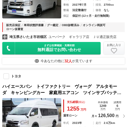
車検
2027年7月
排気
2700cc
整備
法定整備付
修復
なし
保証
保証付 (12ヶ月・走行無制限)
販売店保証
車両状態評価書
グー鑑定
OBD診断済み
オンライン商談可
ローン仮審査
埼玉県さいたま市岩槻区
ユーパーク ギャラリア店 ＪＵ適正販売店
お気に入り
まずは在庫確認・見積依頼
無料通話でお問い合わせ
32人
今あなたの他に
が見ています
トヨタ
ハイエースバン トイファクトリー ヴォーグ アルタモー
ダ キャンピングカー 家庭用エアコン ツインサブバッテリ
ー １５００Ｗインバーター 走行充電 外部充電 シンク
支払総額
(税込)
本体価格
諸費用
給排水ポリタンク マックスファン リアスピーカー ＦＦヒ
1249
6
1255
万円
万円
万円
ーター ＴＶモニター 社外ショック
126,500
通常ローン
月々
円
年式
2023年
走行
2.6万km