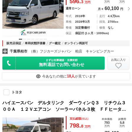
596.
3
万円
万円
万円
ジ テレビ シンク ナビ
60,100
通常ローン
月々
円
年式
2018年
走行
4.6万km
車検
2028年3月
排気
2700cc
整備
法定整備付
修復
なし
保証
保証付 (1ヶ月・1000km)
販売店保証
車両状態評価書
グー鑑定
オンライン商談可
千葉県柏市
（株）フジカーズジャパン 柏店 キャンピングカー
お気に入り
まずは在庫確認・見積依頼
無料通話でお問い合わせ
18人
今あなたの他に
が見ています
トヨタ
ハイエースバン デルタリンク ダーウィンＱ３ リチウム３
００Ａ １２Ｖエアコン ソーラーパネル３枚 ＦＦヒータ
ー ２０００Ｗインバーター 走行充電器 外部充電器 サイ
支払総額
(税込)
本体価格
諸費用
ドオーニング ユーアイビークルショック テレビ 電子レン
793
5.8
798.
8
万円
万円
万円
ジ キャンピングカー