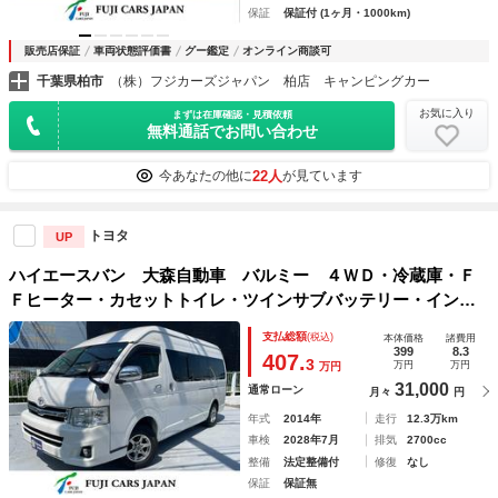
保証
保証付 (1ヶ月・1000km)
販売店保証
車両状態評価書
グー鑑定
オンライン商談可
千葉県柏市
（株）フジカーズジャパン 柏店 キャンピングカー
お気に入り
まずは在庫確認・見積依頼
無料通話でお問い合わせ
22人
今あなたの他に
が見ています
トヨタ
UP
ハイエースバン 大森自動車 バルミー ４ＷＤ・冷蔵庫・Ｆ
Ｆヒーター・カセットトイレ・ツインサブバッテリー・インバ
ーター１５００Ｗ・電子レンジ
支払総額
(税込)
本体価格
諸費用
399
8.3
407.
3
万円
万円
万円
31,000
通常ローン
月々
円
年式
2014年
走行
12.3万km
車検
2028年7月
排気
2700cc
整備
法定整備付
修復
なし
保証
保証無