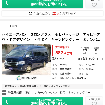
お気に入り
まずは在庫確認・見積依頼
無料通話でお問い合わせ
21人
今あなたの他に
が見ています
トヨタ
ハイエースバン ＳロングＤＸ ＧＬパッケージ ティピーア
ウトドアデザイン トラボイ キャンピングカー ８ナンバ
ー シングルサブバッテリー 走行充電 テレビ シンク ９
支払総額
(税込)
本体価格
諸費用
人乗車３人就寝 メモリーナビ ＥＴＣ 社外アルミホイー
571
11.4
582.
4
万円
万円
万円
ル ガソリン４ＷＤ
58,700
通常ローン
月々
円
年式
2017年
走行
1.5万km
車検
車検整備付
排気
2700cc
整備
法定整備付
修復
なし
保証
保証付 (1ヶ月・1000km)
販売店保証
車両状態評価書
グー鑑定
オンライン商談可
千葉県柏市
（株）フジカーズジャパン 柏店 キャンピングカー
お気に入り
まずは在庫確認・見積依頼
無料通話でお問い合わせ