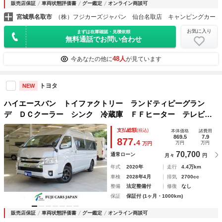
販売店保証
車両状態評価書
グー鑑定
オンライン商談可
宮城県名取市
（株）フジカーズジャパン 仙台名取店 キャンピングカー
お気に入り
まずは在庫確認・見積依頼
無料通話でお問い合わせ
48人
今あなたの他に
が見ています
トヨタ
NEW
ハイエースバン トイファクトリー ランドティピーグラン
デ ＤＣクーラー シンク 冷蔵庫 ＦＦヒーター テレビ
電子レンジ ツインサブバッテリー インバーター１５００
支払総額
(税込)
本体価格
諸費用
Ｗ ルーフベント メモリナビ ＥＴＣ バックカメラ
869.5
7.9
877.
4
万円
万円
万円
70,700
通常ローン
月々
円
年式
2020年
走行
4.4万km
車検
2028年4月
排気
2700cc
整備
法定整備付
修復
なし
保証
保証付 (1ヶ月・1000km)
販売店保証
車両状態評価書
グー鑑定
オンライン商談可