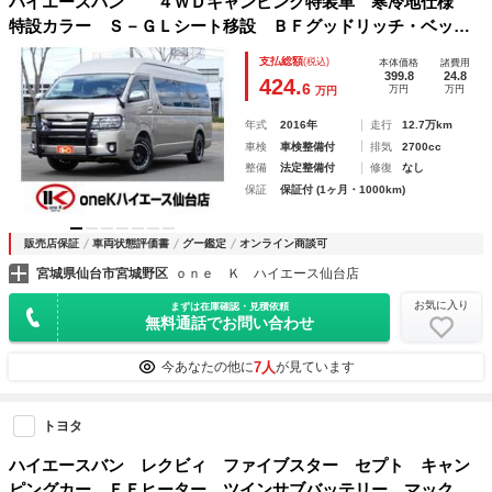
ハイエースバン ４ＷＤキャンピング特装車 寒冷地仕様
特設カラー Ｓ－ＧＬシート移設 ＢＦグッドリッチ・ベッド
キット・ナビ・グリルガード・シートカバー・フロア施工 リ
支払総額
(税込)
本体価格
諸費用
アクーラー・パワースライドドア・オートエアコン
399.8
24.8
424.
6
万円
万円
万円
年式
2016年
走行
12.7万km
車検
車検整備付
排気
2700cc
整備
法定整備付
修復
なし
保証
保証付 (1ヶ月・1000km)
販売店保証
車両状態評価書
グー鑑定
オンライン商談可
宮城県仙台市宮城野区
ｏｎｅ Ｋ ハイエース仙台店
お気に入り
まずは在庫確認・見積依頼
無料通話でお問い合わせ
7人
今あなたの他に
が見ています
トヨタ
ハイエースバン レクビィ ファイブスター セプト キャン
ピングカー ＦＦヒーター ツインサブバッテリー マックス