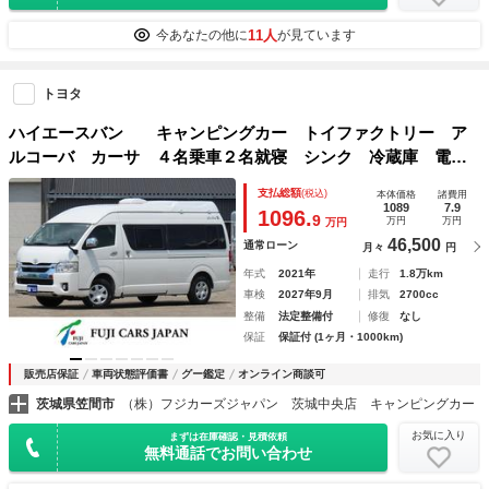
11人
今あなたの他に
が見ています
トヨタ
ハイエースバン キャンピングカー トイファクトリー ア
ルコーバ カーサ ４名乗車２名就寝 シンク 冷蔵庫 電子
レンジ 液晶テレビ カセットトイレ ツインサブバッテリ
支払総額
(税込)
本体価格
諸費用
ー 外部充電 １５００Ｗインバーター 家庭用ＡＣ
1089
7.9
1096.
9
万円
万円
万円
46,500
通常ローン
月々
円
年式
2021年
走行
1.8万km
車検
2027年9月
排気
2700cc
整備
法定整備付
修復
なし
保証
保証付 (1ヶ月・1000km)
販売店保証
車両状態評価書
グー鑑定
オンライン商談可
茨城県笠間市
（株）フジカーズジャパン 茨城中央店 キャンピングカー
お気に入り
まずは在庫確認・見積依頼
無料通話でお問い合わせ