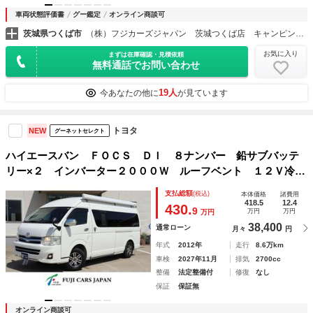
車両状態評価書
グー鑑定
オンライン商談可
茨城県つくば市
（株）フジカーズジャパン 茨城つくば店 キャンピングカー
お気に入り
まずは在庫確認・見積依頼
無料通話でお問い合わせ
19人
今あなたの他に
が見ています
トヨタ
NEW
グーネットセレクト
ハイエースバン ＦＯＣＳ ＤＩ ８ナンバー 鉛サブバッテ
リー×２ インバーター２０００Ｗ ルーフベント １２Ｖ冷蔵
庫 ＴＶ 走行充電 外部充電器 クルーズコントロール Ｆ
支払総額
(税込)
本体価格
諸費用
Ｆヒーター 電子レンジ シンク 給排水タンク
418.5
12.4
430.
9
万円
万円
万円
38,400
通常ローン
月々
円
年式
2012年
走行
8.6万km
車検
2027年11月
排気
2700cc
整備
法定整備付
修復
なし
保証
保証無
オンライン商談可