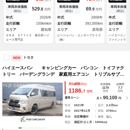
ビューモニター／両側電動スラ
車 パワーウィンド パワス
特別仕様車 
イドドア／クリアランスソナー
テ エアバック オ－トエアコ
Ｄ 衝突軽減
車両本体価格
車両本体価格
車両本体価格
529.
69.
8
9
万円
万円
／ＬＥＤヘッドライト／ＬＥＤ
ン ＥＴＣ ＡＢＳ Ｒエアコ
ード付 ベッ
(税込)
(税込)
(税込)
フォグランプ／スマートキー／
ン Ｗエアバック
カメラ Ｂｌ
年式
2026年
年式
2008年
年式
トヨタセーフティセンス／ＡＣ
フルセグＴＶ
走行距離
150kmkm
走行距離
392,000km
走行距離
１００Ｖ
ブレコーダー
エリア
愛知県
エリア
群馬県
エリア
ＧＲ８ ＳＴＹＬＥ 春日井ハイ
ビージャパン・エンタープライズ
ハイエース／
エース専門店
（株）
ファイントラス
トヨタ
NEW
ハイエースバン キャンピングカー バンコン トイファク
トリー バーデングランデ 家庭用エアコン トリプルサブバ
ッテリー ソーラーパネル マックスファン 電子レンジ Ｆ
支払総額
(税込)
本体価格
諸費用
Ｆヒ－ター 冷蔵庫 メインサブ切替スイッチ
1179
7.7
1186.
7
万円
万円
万円
90,100
通常ローン
月々
円
年式
2021年
走行
2.4万km
車検
2027年12月
排気
2700cc
整備
法定整備付
修復
なし
保証
保証付 (1ヶ月・1000km)