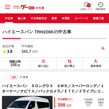
0
お気に入り
閲覧履歴
中古車
輸入車
中古車販売店
新車
車買取
カーリース
整備工場
ハイエースバン TRH226Kの中古車
総合評価
平均価格
3.8
341.7
万円
掲載台数
108
台
絞り込む
並び替え
条件保存
トヨタ
UP
ハイエースバン ＳロングＤＸ ４ＷＤ／スーパーロング／１
オーナー／ナビＴＶ／バックカメラ／ＥＴＣ／ドライブレコー
ダー／モデリスタフロントスポイラー／１７ｉｎアルミホイー
支払総額
(税込)
本体価格
諸費用
ル／ＬＥＤヘッドライト／ローダウン／カヤバショックアブソ
379.8
18.2
398
万円
万円
万円
ーバー