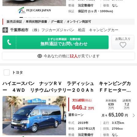
整備
法定整備付
修復
なし
保証
保証付 (1ヶ月・1000km)
販売店保証
車両状態評価書
グー鑑定
オンライン商談可
千葉県柏市
（株）フジカーズジャパン 柏店 キャンピングカー
お気に入り
まずは在庫確認・見積依頼
無料通話でお問い合わせ
12人
今あなたの他に
が見ています
トヨタ
ハイエースバン ナッツＲＶ ラディッシュ キャンピングカ
ー ４ＷＤ リチウムバッテリー２００Ａｈ ＦＦヒーター
ＣＴＥＫ走行充電器 １５００Ｗインバーター 外部充電器
支払総額
(税込)
本体価格
諸費用
ＤＣ冷蔵庫 シンク 電子レンジ 足廻り前後ユーアイ ８ナ
639
7.2
646.
2
万円
万円
万円
ンバー
65,100
通常ローン
月々
円
年式
2019年
走行
3.5万km
車検
2027年12月
排気
2700cc
整備
法定整備付
修復
なし