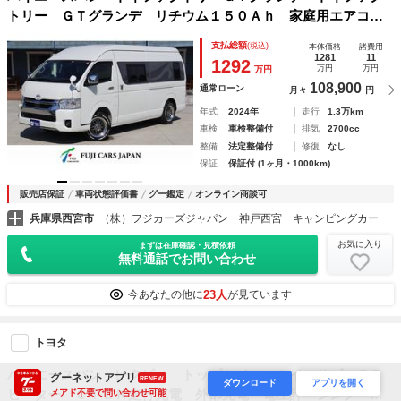
トリー ＧＴグランデ リチウム１５０Ａｈ 家庭用エアコ
ン ＦＦヒーター １５００Ｗインバーター 電子レンジ 冷
支払総額
(税込)
本体価格
諸費用
蔵庫 アルパインディスプレイオーディオ デジタルインナー
1281
11
1292
万円
万円
万円
ミラー ２段ベッド
108,900
通常ローン
月々
円
年式
2024年
走行
1.3万km
車検
車検整備付
排気
2700cc
整備
法定整備付
修復
なし
保証
保証付 (1ヶ月・1000km)
販売店保証
車両状態評価書
グー鑑定
オンライン商談可
兵庫県西宮市
（株）フジカーズジャパン 神戸西宮 キャンピングカー
お気に入り
まずは在庫確認・見積依頼
無料通話でお問い合わせ
23人
今あなたの他に
が見ています
トヨタ
ハイエースバン レクビィ トップセイル ツインサブ ＦＦ
グーネットアプリ
RENEW
ダウンロード
アプリを開く
ヒーター ＣＴＥＫ走行充電 外部充電 電圧計 シンク Ｔ
メアド不要で問い合わせ可能