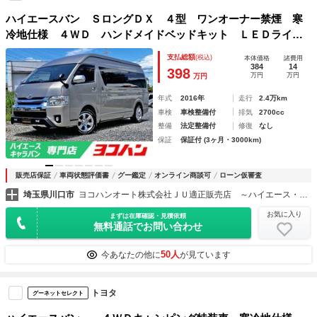
ハイエースバン ＳロングＤＸ ４型 ワンオーナー禁煙 寒
冷地仕様 ４ＷＤ ハンドメイドベッドキット ＬＥＤライ
ト バンパーガード 電動スライド スーパーＧＬ用シート
支払総額
(税込)
本体価格
諸費用
Ｗエアコン ＷエアＢ 社外ナビ ＥＴＣ バックカメラ
384
14
398
万円
万円
万円
年式
2016年
走行
2.4万km
車検
車検整備付
排気
2700cc
整備
法定整備付
修復
なし
保証
保証付 (3ヶ月・3000km)
販売店保証
車両状態評価書
グー鑑定
オンライン商談可
ローン仮審査
埼玉県川口市
ヨコハンオート株式会社ＪＵ適正販売店 ～ハイエース・キャラバン専門店～
お気に入り
まずは在庫確認・見積依頼
無料通話でお問い合わせ
50人
今あなたの他に
が見ています
トヨタ
グーネットセレクト