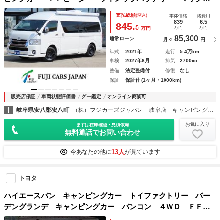
ファン ＤＣ冷蔵庫 シャワー マルチルーム 電子レンジ
支払総額
(税込)
本体価格
諸費用
１５００Ｗインバーター 走行充電 外部充電 サイドオーニ
839
6.5
845.
5
万円
万円
万円
ング クリアランスソナー
85,300
通常ローン
月々
円
年式
2021年
走行
5.4万km
車検
2027年6月
排気
2700cc
整備
法定整備付
修復
なし
保証
保証付 (1ヶ月・1000km)
販売店保証
車両状態評価書
グー鑑定
オンライン商談可
岐阜県安八郡安八町
（株）フジカーズジャパン 岐阜店 キャンピングカ－
お気に入り
まずは在庫確認・見積依頼
無料通話でお問い合わせ
13人
今あなたの他に
が見ています
トヨタ
ハイエースバン キャンピングカー トイファクトリー バー
デングランデ キャンピングカー バンコン ４ＷＤ ＦＦヒ
ーター 冷蔵庫 ツインサブバッテリー 走行充電 外部電