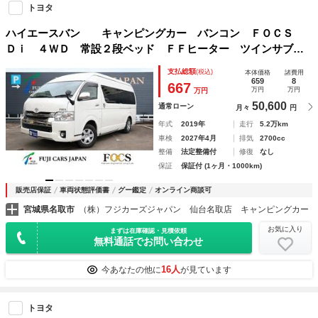
トヨタ
ハイエースバン キャンピングカー バンコン ＦＯＣＳ
Ｄｉ ４ＷＤ 常設２段ベッド ＦＦヒーター ツインサブバ
ッテリー 走行充電 外部充電 インバーター 電子レンジ
支払総額
(税込)
本体価格
諸費用
ルーフベント
659
8
667
万円
万円
万円
50,600
通常ローン
月々
円
年式
2019年
走行
5.2万km
車検
2027年4月
排気
2700cc
整備
法定整備付
修復
なし
保証
保証付 (1ヶ月・1000km)
販売店保証
車両状態評価書
グー鑑定
オンライン商談可
宮城県名取市
（株）フジカーズジャパン 仙台名取店 キャンピングカー
お気に入り
まずは在庫確認・見積依頼
無料通話でお問い合わせ
16人
今あなたの他に
が見ています
トヨタ