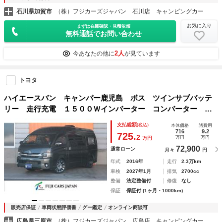
石川県加賀市
（株）フジカーズジャパン 石川店 キャンピングカー
お気に入り
まずは在庫確認・見積依頼
無料通話でお問い合わせ
2人
今あなたの他に
が見ています
トヨタ
ハイエースバン キャンパー鹿児島 ボス ツインサブバッテ
リー 走行充電 １５００Ｗインバーター コンバーター 外
部電源 ルーフベント ソーラーパネル１枚 冷蔵庫 １９イ
支払総額
(税込)
本体価格
諸費用
ンチテレビ ランチョショック ＦＦヒーター
716
9.2
725.
2
万円
万円
万円
72,900
通常ローン
月々
円
年式
2016年
走行
2.3万km
車検
2027年1月
排気
2700cc
整備
法定整備付
修復
なし
保証
保証付 (1ヶ月・1000km)
販売店保証
車両状態評価書
グー鑑定
オンライン商談可
広島県三原市
（株）フジカーズジャパン 広島店 キャンピングカー