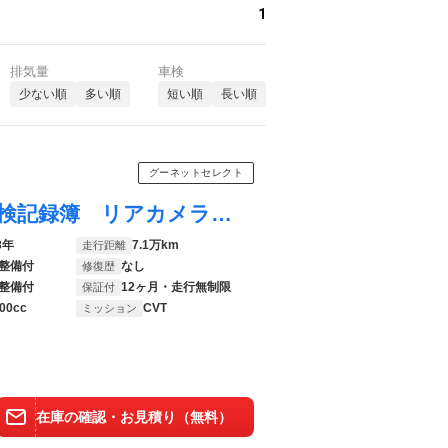
1
排気量
車検
少ない順
多い順
短い順
長い順
グーネットセレクト
カローラアクシオ ハイブリッドＧ 定期点検記録簿 リアカメラ ワンセグテレビ ドライブレコーダー ナビ＆ＴＶ キーレスキー カーテンエアバッグ イモビライザー ＡＢＳ スマートエントリー パワーウィンドウ ＥＴＣ車載器 横滑り防止
8年
7.1万km
走行距離
整備付
なし
修復歴
整備付
12ヶ月・走行無制限
保証付
00cc
CVT
ミッション
在庫の確認・お見積り（無料）