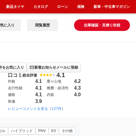
新品タイヤ
カタログ
ローン
保険
新車・中古車マガジン
気に入り
閲覧履歴
在庫確認・見積り依頼
件をお気に入り
新着お知らせメールに登録
4.1
口コミ
総合評価
4.1
4.2
外観
乗り心地
4.1
4.3
走行性能
燃費・経済性
4.1
4.0
価格
内装
3.9
装備
レビューコメントを見る
（
127件
）
ゼル
ハイブリッド
PHV
EV
その他