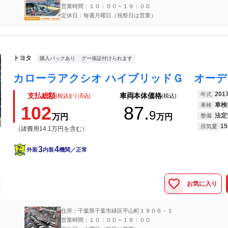
営業時間：１０：００～１９：００
定休日：毎週月曜日（祝祭日は営業）
トヨタ
購入パックあり
グー保証付けられます
201
年式
支払総額
車両本体価格
(税込)(リ済込)
(税込)
車検
車検
102
87.
9
法定
万円
万円
整備
15
排気量
（諸費用14.1万円を含む）
3
4
外装
内装
機関／正常
お気に入り
住所：千葉県千葉市緑区平山町１９０６－１
営業時間：１０：００～１９：００