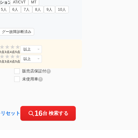
ション
AT/CVT
MT
5人
6人
7人
8人
9人
10人
グー故障診断済み
★
★
★
★
以上
2点
3点
4点
5点
★
★
★
★
以上
2点
3点
4点
5点
販売店保証付
?
未使用車
?
16
をリセット
台 検索する