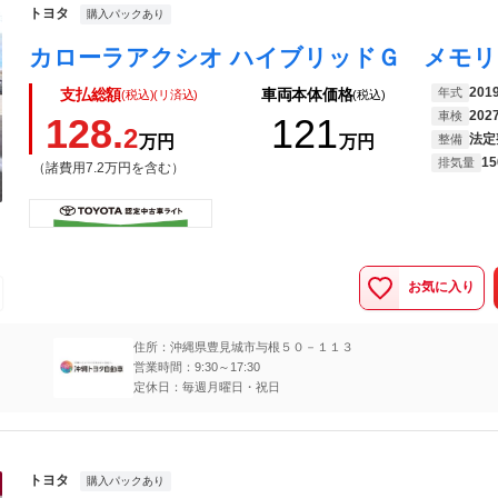
トヨタ
購入パックあり
201
年式
支払総額
車両本体価格
(税込)(リ済込)
(税込)
202
車検
128.
121
2
法定
万円
万円
整備
15
排気量
（諸費用7.2万円を含む）
お気に入り
住所：沖縄県豊見城市与根５０－１１３
営業時間：9:30～17:30
定休日：毎週月曜日・祝日
トヨタ
購入パックあり