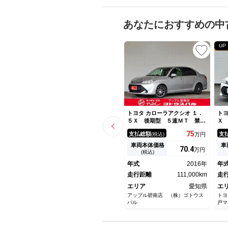
あなたにおすすめの中
UP
トヨタ カローラアクシオ １．
トヨ
５Ｘ 後期型 ５速ＭＴ 禁煙
Ｘ
車 ＫＹＢローダウンサス 社
置
75
支払総額
支
(税込)
万円
外１５インチアルミ 社外マフ
ン
ラー フルセグナビＴＶバック
ス
車両本体価格
車
70.
4
万円
カメラ Ｂｕｌｅｔｏｏｔｈ
ー
(税込)
ＥＴＣ タイミングチェーン
ー
年式
2016年
年
メ
走行距離
111,000km
ナ
走
エリア
愛知県
エ
アップル碧南店 （株）ゴトウス
トヨ
バル
戸マ