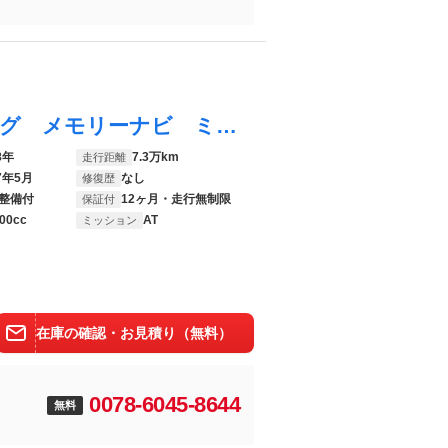
カローラアクシオ ハイブリッドＧ ワンセグ メモリーナビ ミュージックプレイヤー接続可 衝突被害軽減システム ＥＴＣ ワンオーナー
8年
7.3万km
走行距離
7年5月
なし
修復歴
整備付
12ヶ月・走行無制限
保証付
00cc
AT
ミッション
在庫の確認・お見積り（無料）
0078-6045-8644
無料