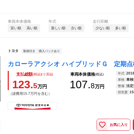
車両本体価格
年式
走行距離
安い順
高い順
新しい順
古い順
少ない順
多い順
トヨタ
動画付き
購入パックあり
201
年式
支払総額
車両本体価格
(税込)(リ済込)
(税込)
車検
車検
123.
107.
5
8
法定
万円
万円
整備
15
排気量
（諸費用15.7万円を含む）
お気に入り