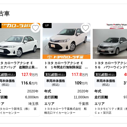
古車
UP
タ カローラアクシオ Ｅ
トヨタ カローラアクシオ Ｅ
トヨタ カローラアクシ
 エアバッグ 盗難防止装
Ｘ １年間走行無制限保証 衝
５Ｇ パワーウインド
 キーレス 記録簿 エアコ
突回避被害軽減 車線逸脱警報
簿 Ｗエアバック エ
127.
9
117.
8
4
払総額
支払総額
支払総額
(税込)
万円
(税込)
万円
(税込)
 パワーウィンドウ パワー
機能 メモリナビ ワンセグＴ
グ サイドエアバッグ
テアリング ＡＢＳ ワンオ
Ｖ バックカメラ スマートキ
ーナビ ワンセグテレ
両本体価格
車両本体価格
車両本体価格
116.
6
109
3
万円
万円
ナー ミュージックプレイヤ
ー マニュアルエアコン
コン ナビＴＶ ミュ
(税込)
(税込)
(税込)
接続可 ワンセグ バックカ
プレイヤー接続可 横
式
2020年
年式
2020年
年式
ラ 衝突被害軽減システム
機能 ＡＢＳ パワス
ビ＆ＴＶ
行距離
6,000km
走行距離
11,000km
ビライザー
走行距離
9
リア
埼玉県
エリア
千葉県
エリア
タカローラ新埼玉（株） 坂
トヨタカローラ千葉株式会社 船
トヨタモビリティ東京（
イカーセンター
橋北口マイカーセンター
Ｃａｒ深川店