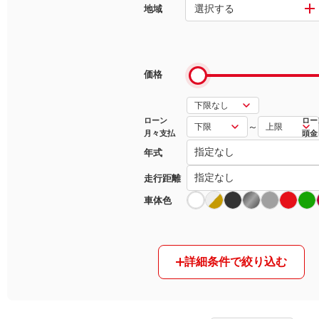
選択する
地域
マガジン
車カタログ
価格
自動車ローン
ローン
ロー
～
月々支払
頭金
保険
年式
レビュー
走行距離
車体色
価格相場
教習所
詳細条件で絞り込む
用語集