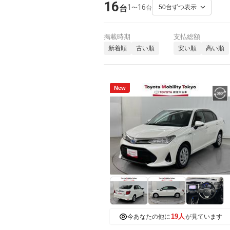
16
1
16
〜
台
台
掲載時期
支払総額
新着順
古い順
安い順
高い順
New
19人
今あなたの他に
が見ています