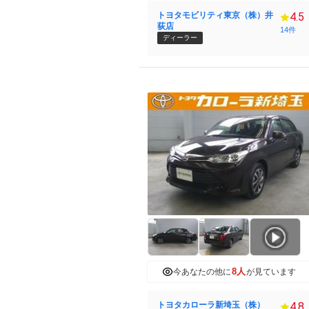
トヨタモビリティ東京（株）井
4.5
荻店
14件
ディーラー
8人
今あなたの他に
が見ています
トヨタカローラ新埼玉（株）
4.8