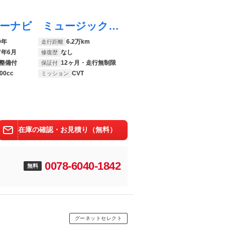
カローラアクシオ ハイブリッドＧ メモリーナビ ミュージックプレイヤー接続可 バックカメラ 衝突被害軽減システム ＥＴＣ ＬＥＤヘッドランプ
9年
6.2万km
走行距離
7年6月
なし
修復歴
整備付
12ヶ月・走行無制限
保証付
00cc
CVT
ミッション
在庫の確認・お見積り（無料）
0078-6040-1842
無料
グーネットセレクト