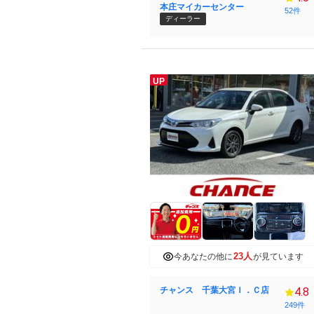
本庄マイカーセンター
52件
ディーラー
UP
23人
今あなたの他に
が見ています
チャンス 千葉大宮Ｉ．Ｃ店
4.8
249件