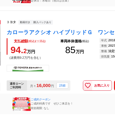
定休日：水曜日（祝日は営業）
トヨタ
動画付き
購入パックあり
201
年式
支払総額
車両本体価格
(税込)(リ済込)
(税込)
202
車検
94.
85
2
法定
万円
万円
整備
15
排気量
（諸費用9.2万円を含む）
通常ローン
16,000
お気に入り
詳細
月々
円
ご利用時
ご成約クーポン
ご成約特典です ぜひご来店を！
有効期限: なし