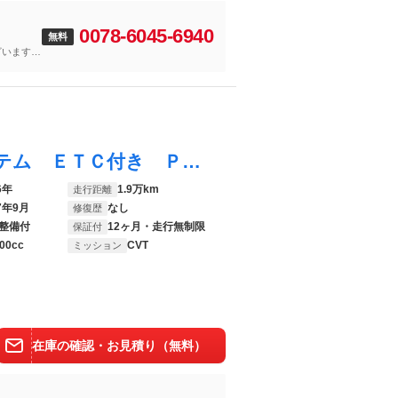
0078-6045-6940
無料
ざいます。
せください
カローラアクシオ １．５Ｇ 衝突軽減システム ＥＴＣ付き ＰＷ 横滑り防止装置 イモビ サイドエアバック メンテナンスノート リヤカメラ ワンセグテレビ ＡＢＳ オートエアコン デュアルエアバック アイドリングストップ
6年
1.9万km
走行距離
7年9月
なし
修復歴
整備付
12ヶ月・走行無制限
保証付
00cc
CVT
ミッション
在庫の確認・お見積り（無料）