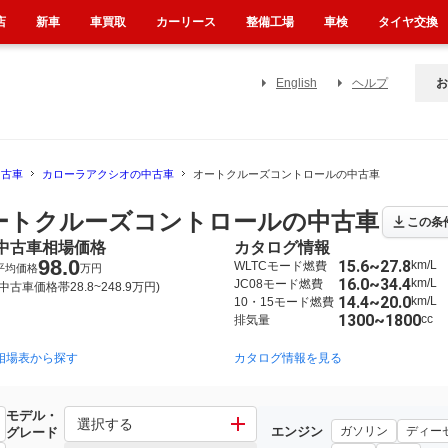
店
新車
車買取
カーリース
整備工場
車検
タイヤ交換
English
ヘルプ
お
中古車
カローラアクシオの中古車
オートクルーズコントロールの中古車
ートクルーズコントロールの中古車
この条
中古車相場価格
カタログ情報
98.0
15.6~27.8
km/L
WLTCモード燃費
平均価格
万円
16.0~34.4
km/L
JC08モード燃費
(中古車価格帯28.8~248.9万円)
14.4~20.0
km/L
10・15モード燃費
1300~1800
cc
排気量
相場表から探す
2006年10月~2012年5月（32）
2012年5月~2025年11月（278）
カタログ情報を見る
モデル・
選択する
エンジン
ガソリン
ディー
グレード