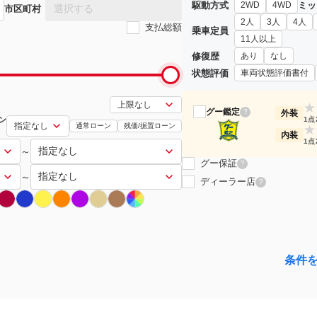
駆動方式
ミッ
2WD
4WD
選択する
市区町村
2人
3人
4人
支払総額
乗車定員
11人以上
修復歴
あり
なし
状態評価
車両状態評価書付
★
グー鑑定
?
外装
ン
1点
通常ローン
残価/据置ローン
★
内装
1点
～
グー保証
?
～
ディーラー店
?
条件