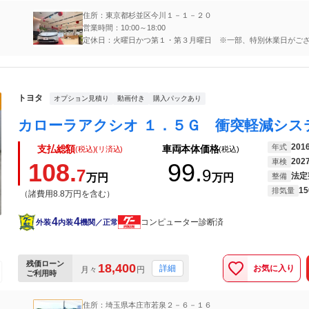
住所：東京都杉並区今川１－１－２０
営業時間：10:00～18:00
定休日：火曜日かつ第１・第３月曜日 ※一部、特別休業日がご
詳細は弊社公式サイトをご確認いただくか店舗へ直接お問い合わ
トヨタ
オプション見積り
動画付き
購入パックあり
201
年式
支払総額
車両本体価格
(税込)(リ済込)
(税込)
202
車検
108.
99.
7
9
法定
万円
万円
整備
15
排気量
（諸費用8.8万円を含む）
4
4
コンピューター診断済
外装
内装
機関／正常
残価ローン
18,400
お気に入り
詳細
月々
円
ご利用時
住所：埼玉県本庄市若泉２－６－１６