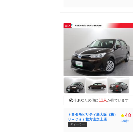
UP
11人
今あなたの他に
が見ています
トヨタモビリティ新大阪（株）
4.8
Ｕ－Ｃａｒ枚方山之上店
230件
ディーラー