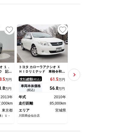
オ １．
トヨタ カローラアクシオ Ｘ
トヨタ カローラアクシオ １．
トヨタ
ウ 記録
ＨＩＤリミテッド 車検令和９
３Ｘ カーテンエアバック メ
５Ｘ
アバッ
年５月 ５ＭＴ １年保証 エ
モリナビ ＡＣ ワンオーナ
ビ 
8.
5
61.
5
78.
7
支払総額
支払総額
支払
万円
(税込)
万円
(税込)
万円
 メモリ
アコン
ワンセグＴＶ 運転席エアバッ
続可
ビ エア
ク 助手席エアバック ＰＷ
車両本体価格
車両本体価格
車両
1.
8
56.
8
63
万円
万円
万円
ージック
ＡＢＳ 点検記録簿 パワス
(税込)
(税込)
滑り防止
テ ワイヤレスキー 横滑り防
2013年
年式
2010年
年式
2015年
年式
テ イモ
止機能 ナビ＆ＴＶ ＥＴＣ
7,000km
走行距離
85,000km
バックカメラ
走行距離
7,000km
走行
東京都
エリア
宮城県
エリア
東京都
エリ
株）Ｕ－
川田商会仙台店
トヨタモビリティ東京（株）Ｕ－
福島ト
Ｃａｒ谷原光が丘店
郷店