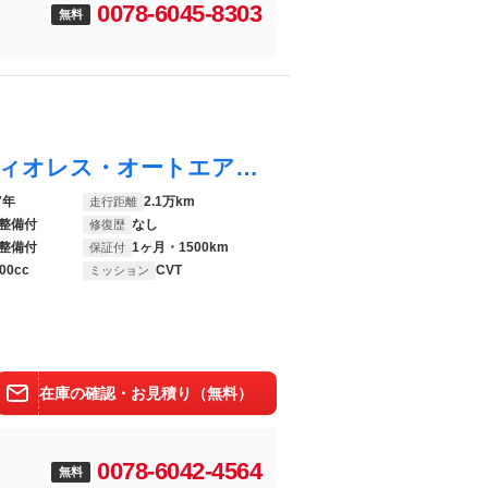
0078-6045-8303
無料
カローラアクシオ ハイブリッドＧ オーディオレス・オートエアコン・クルコン・ソナー・スマートキー・プッシュスタート・衝突軽減ブレーキ・横滑り防止・車線逸脱防止・光軸調整・電動格納ドアミラー・オートハイビーム
7年
2.1万km
走行距離
整備付
なし
修復歴
整備付
1ヶ月・1500km
保証付
00cc
CVT
ミッション
在庫の確認・お見積り（無料）
0078-6042-4564
無料