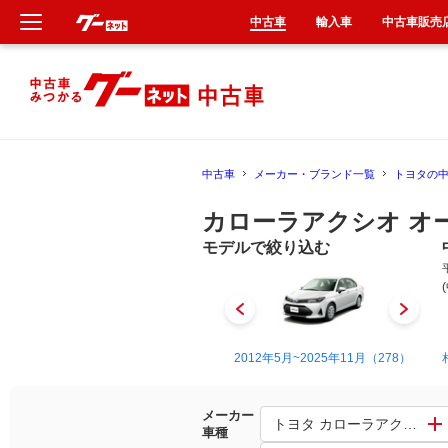
中古車
輸入車
中古車販売
新車
中古車
中古車
メーカー・ブランド一覧
トヨタの
輸入車
カローラアクシオ オ
クルマ買取
モデルで絞り込む
カーリース
タイヤ交換
2006年10月~2012年5月（32）
2012年5月~2025年11月（278）
整備工場
メーカー
トヨタ カローラアクシオ
車種
車検