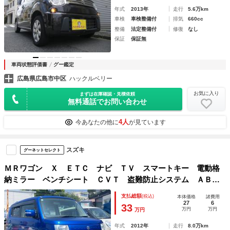
年式
2013年
走行
5.6万km
車検
車検整備付
排気
660cc
整備
法定整備付
修復
なし
保証
保証無
車両状態評価書
グー鑑定
広島県広島市中区
ハックルベリー
お気に入り
まずは在庫確認・見積依頼
無料通話でお問い合わせ
4人
今あなたの他に
が見ています
スズキ
グーネットセレクト
ＭＲワゴン Ｘ ＥＴＣ ナビ ＴＶ スマートキー 電動格
納ミラー ベンチシート ＣＶＴ 盗難防止システム ＡＢ
Ｓ ＥＳＣ ＣＤ ＤＶＤ再生 Ｂｌｕｅｔｏｏｔｈ アルミ
支払総額
(税込)
本体価格
諸費用
ホイール 衝突安全ボディ エアコン
27
6
33
万円
万円
万円
年式
2012年
走行
8.0万km