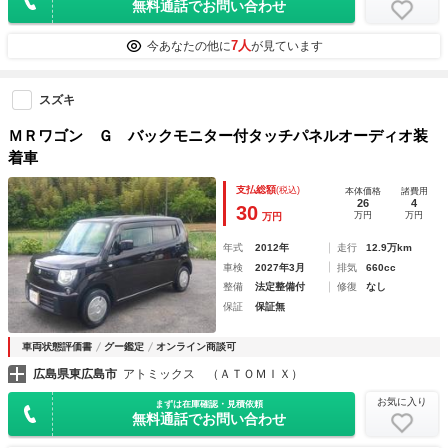
無料通話でお問い合わせ
7人
今あなたの他に
が見ています
スズキ
ＭＲワゴン Ｇ バックモニター付タッチパネルオーディオ装
着車
支払総額
(税込)
本体価格
諸費用
26
4
30
万円
万円
万円
年式
2012年
走行
12.9万km
車検
2027年3月
排気
660cc
整備
法定整備付
修復
なし
保証
保証無
車両状態評価書
グー鑑定
オンライン商談可
広島県東広島市
アトミックス （ＡＴＯＭＩＸ）
お気に入り
まずは在庫確認・見積依頼
無料通話でお問い合わせ