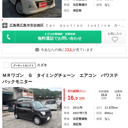
整備
法定整備付
修復
なし
保証
保証無
広島県広島市安佐南区
Ｃａｒ ａｕｃｔｉｏｎ Ｊｕｓｔｉｃｅ カ－オ－クション・ジャスティス
お気に入り
まずは在庫確認・見積依頼
無料通話でお問い合わせ
13人
今あなたの他に
が見ています
スズキ
グーネットセレクト
ＭＲワゴン Ｇ タイミングチェーン エアコン パワステ
バックモニター
支払総額
(税込)
本体価格
諸費用
15.8
1.1
16.
9
万円
万円
万円
年式
2011年
走行
11.8万km
車検
2027年7月
排気
660cc
整備
法定整備無
修復
なし
保証
保証無