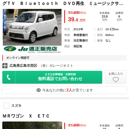
グＴＶ Ｂｌｕｅｔｏｏｔｈ ＤＶＤ再生 ミュージックサー
バー オートエアコン オートライト スマートキー ＨＩＤ
支払総額
(税込)
本体価格
諸費用
ヘッドライト １４インチアルミホイール 禁煙車
33.8
6
39.
8
万円
万円
万円
年式
2013年
走行
10.5万km
車検
車検整備付
排気
660cc
整備
法定整備付
修復
なし
保証
保証無
オンライン商談可
広島県広島市西区
（有）ガレージオスト
お気に入り
まずは在庫確認・見積依頼
無料通話でお問い合わせ
2人
今あなたの他に
が見ています
スズキ
ＭＲワゴン Ｘ ＥＴＣ
支払総額
(税込)
本体価格
諸費用