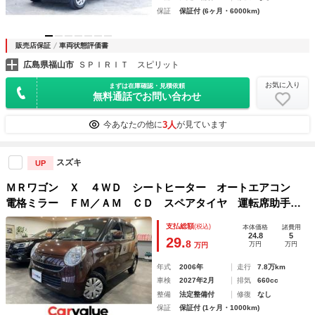
保証
保証付 (6ヶ月・6000km)
販売店保証
車両状態評価書
広島県福山市
ＳＰＩＲＩＴ スピリット
お気に入り
まずは在庫確認・見積依頼
無料通話でお問い合わせ
3人
今あなたの他に
が見ています
スズキ
UP
ＭＲワゴン Ｘ ４ＷＤ シートヒーター オートエアコン
電格ミラー ＦＭ／ＡＭ ＣＤ スペアタイヤ 運転席助手席
エアバック 盗難防止装置 ベンチシート キーレスエントリ
支払総額
(税込)
本体価格
諸費用
ー
24.8
5
29.
8
万円
万円
万円
年式
2006年
走行
7.8万km
車検
2027年2月
排気
660cc
整備
法定整備付
修復
なし
保証
保証付 (1ヶ月・1000km)