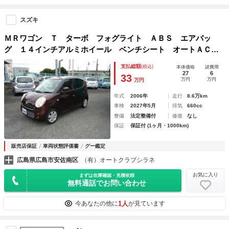
スズキ
ＭＲワゴン Ｔ ターボ フォグライト ＡＢＳ エアバッ
グ １４インチアルミホイール ベンチシート オートＡＣ
禁煙車
支払総額
(税込)
本体価格
諸費用
27
6
33
万円
万円
万円
年式
2006年
走行
8.6万km
車検
2027年5月
排気
660cc
整備
法定整備付
修復
なし
保証
保証付 (1ヶ月・1000km)
販売店保証
車両状態評価書
グー鑑定
広島県広島市安佐南区
（有）オートクラブシラネ
お気に入り
まずは在庫確認・見積依頼
無料通話でお問い合わせ
1人
今あなたの他に
が見ています