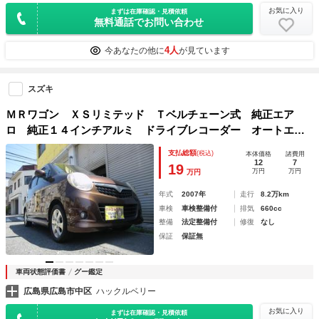
お気に入り
まずは在庫確認・見積依頼
無料通話でお問い合わせ
4人
今あなたの他に
が見ています
スズキ
ＭＲワゴン ＸＳリミテッド Ｔベルチェーン式 純正エア
ロ 純正１４インチアルミ ドライブレコーダー オートエア
コン車 スマートキー ＧＯＯ鑑定車
支払総額
(税込)
本体価格
諸費用
12
7
19
万円
万円
万円
年式
2007年
走行
8.2万km
車検
車検整備付
排気
660cc
整備
法定整備付
修復
なし
保証
保証無
車両状態評価書
グー鑑定
広島県広島市中区
ハックルベリー
お気に入り
まずは在庫確認・見積依頼