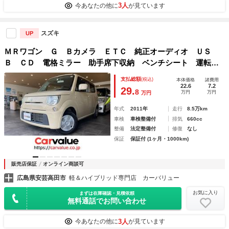
3人
今あなたの他に
が見ています
スズキ
UP
ＭＲワゴン Ｇ Ｂカメラ ＥＴＣ 純正オーディオ ＵＳ
Ｂ ＣＤ 電格ミラー 助手席下収納 ベンチシート 運転席
助手席エアバック 盗難防止装置 禁煙車
支払総額
(税込)
本体価格
諸費用
22.6
7.2
29.
8
万円
万円
万円
年式
2011年
走行
8.5万km
車検
車検整備付
排気
660cc
整備
法定整備付
修復
なし
保証
保証付 (1ヶ月・1000km)
販売店保証
オンライン商談可
広島県安芸高田市
軽＆ハイブリッド専門店 カーバリュー
お気に入り
まずは在庫確認・見積依頼
無料通話でお問い合わせ
3人
今あなたの他に
が見ています