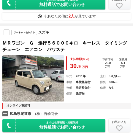
無料通話でお問い合わせ
2人
今あなたの他に
が見ています
スズキ
グーネットセレクト
ＭＲワゴン Ｇ 走行５６０００キロ キーレス タイミング
チェーン エアコン パワステ
支払総額
(税込)
本体価格
諸費用
26.8
4.1
30.
9
万円
万円
万円
年式
2011年
走行
5.6万km
車検
車検整備付
排気
660cc
整備
法定整備付
修復
なし
保証
保証無
オンライン商談可
広島県尾道市
（株）石橋商会
お気に入り
まずは在庫確認・見積依頼
無料通話でお問い合わせ