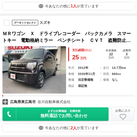
1人
今あなたの他に
が見ています
スズキ
グーネットセレクト
ＭＲワゴン Ｘ ドライブレコーダー バックカメラ スマー
トキー 電動格納ミラー ベンチシート ＣＶＴ 盗難防止シ
ステム ＡＢＳ ＣＤ ＵＳＢ 衝突安全ボディ エアコン
支払総額
(税込)
本体価格
諸費用
パワーステアリング パワーウィンドウ
22
3
25
万円
万円
万円
年式
2012年
走行
14.7万km
車検
2026年11月
排気
660cc
整備
法定整備無
修復
なし
保証
保証無
広島県東広島市
谷川自動車株式会社
お気に入り
まずは在庫確認・見積依頼
無料通話でお問い合わせ
2人
今あなたの他に
が見ています