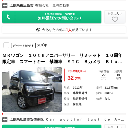
広島県東広島市
有限会社 見浦自動車
お気に入り
まずは在庫確認・見積依頼
無料通話でお問い合わせ
1人
今あなたの他に
が見ています
スズキ
グーネットセレクト
ＭＲワゴン １０ｔｈアニバーサリー リミテッド １０周年
限定車 スマートキー 禁煙車 ＥＴＣ Ｂカメラ Ｂｌｕｅ
ｔｏｏｔｈ
支払総額
(税込)
本体価格
諸費用
22
10
32
万円
万円
万円
年式
2012年
走行
11.3万km
車検
車検整備付
排気
660cc
整備
法定整備付
修復
なし
保証
保証無
広島県広島市安佐南区
Ｃａｒ ａｕｃｔｉｏｎ Ｊｕｓｔｉｃｅ カ－オ－クション・ジャスティス
お気に入り
まずは在庫確認・見積依頼