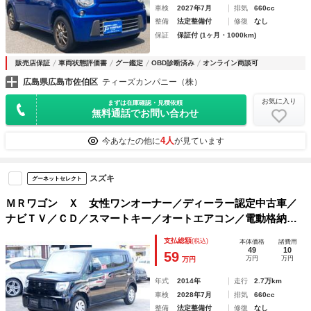
車検
2027年7月
排気
660cc
整備
法定整備付
修復
なし
保証
保証付 (1ヶ月・1000km)
販売店保証
車両状態評価書
グー鑑定
OBD診断済み
オンライン商談可
広島県広島市佐伯区
ティーズカンパニー（株）
お気に入り
まずは在庫確認・見積依頼
無料通話でお問い合わせ
4人
今あなたの他に
が見ています
スズキ
グーネットセレクト
ＭＲワゴン Ｘ 女性ワンオーナー／ディーラー認定中古車／
ナビＴＶ／ＣＤ／スマートキー／オートエアコン／電動格納ミ
ラー／チルトステア／分割スライド式リアシート／プライバシ
支払総額
(税込)
本体価格
諸費用
ーガラス／整備記録簿付／禁煙車／車庫保管車
49
10
59
万円
万円
万円
年式
2014年
走行
2.7万km
車検
2028年7月
排気
660cc
整備
法定整備付
修復
なし