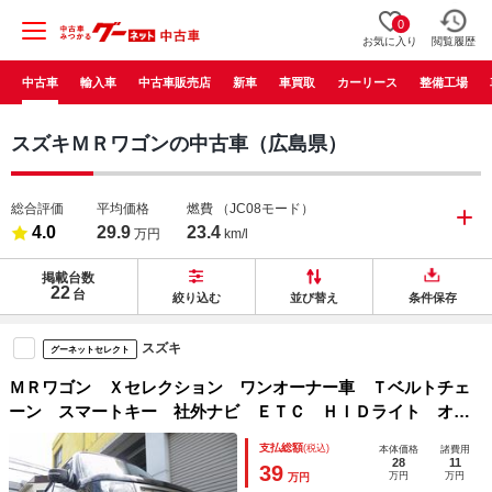
0
お気に入り
閲覧履歴
中古車
輸入車
中古車販売店
新車
車買取
カーリース
整備工場
スズキＭＲワゴンの中古車（広島県）
総合評価
平均価格
燃費
（JC08モード）
4.0
29.9
23.4
万円
km/l
掲載台数
22
台
絞り込む
並び替え
条件保存
スズキ
グーネットセレクト
ＭＲワゴン Ｘセレクション ワンオーナー車 Ｔベルトチェ
ーン スマートキー 社外ナビ ＥＴＣ ＨＩＤライト オー
トライト オートエアコン ベンチシート 純正１４インチア
支払総額
(税込)
本体価格
諸費用
ルミ ＧＯＯ鑑定
28
11
39
万円
万円
万円