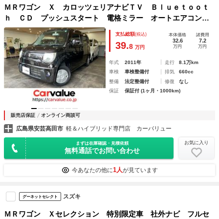
ＭＲワゴン Ｘ カロッツェリアナビＴＶ Ｂｌｕｅｔｏｏｔ
ｈ ＣＤ プッシュスタート 電格ミラー オートエアコン
フォグ パンク修理キット
支払総額
(税込)
本体価格
諸費用
32.6
7.2
39.
8
万円
万円
万円
年式
2011年
走行
8.1万km
車検
車検整備付
排気
660cc
整備
法定整備付
修復
なし
保証
保証付 (1ヶ月・1000km)
販売店保証
オンライン商談可
広島県安芸高田市
軽＆ハイブリッド専門店 カーバリュー
お気に入り
まずは在庫確認・見積依頼
無料通話でお問い合わせ
1人
今あなたの他に
が見ています
スズキ
グーネットセレクト
ＭＲワゴン Ｘセレクション 特別限定車 社外ナビ フルセ