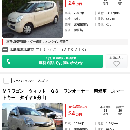
16
8
24
万円
万円
万円
年式
2007年
走行
10.3万km
車検
なし
排気
660cc
整備
法定整備付
修復
なし
保証
保証無
車両状態評価書
グー鑑定
オンライン商談可
広島県東広島市
アトミックス （ＡＴＯＭＩＸ）
お気に入り
まずは在庫確認・見積依頼
無料通話でお問い合わせ
スズキ
グーネットセレクト
ＭＲワゴン ウィット ＧＳ ワンオーナー 禁煙車 スマー
トキー タイヤ８分山
支払総額
(税込)
本体価格
諸費用
24
10
34
万円
万円
万円
年式
2010年
走行
1.5万km
車検
車検整備付
排気
660cc