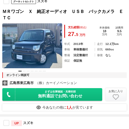
スズキ
グーネットセレクト
ＭＲワゴン Ｘ 純正オーディオ ＵＳＢ バックカメラ Ｅ
ＴＣ
支払総額
(税込)
本体価格
諸費用
18
9.5
27.
5
万円
万円
万円
年式
2013年
走行
12.2万km
車検
車検整備付
排気
660cc
整備
法定整備付
修復
なし
保証
保証無
オンライン商談可
広島県東広島市
（株）カーイノベーション
お気に入り
まずは在庫確認・見積依頼
無料通話でお問い合わせ
1人
今あなたの他に
が見ています
スズキ
UP