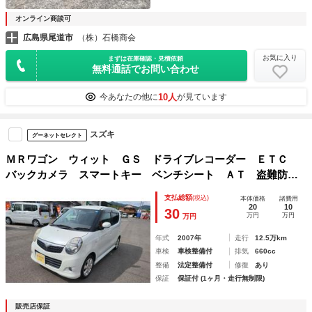
オンライン商談可
広島県尾道市
（株）石橋商会
お気に入り
まずは在庫確認・見積依頼
無料通話でお問い合わせ
10人
今あなたの他に
が見ています
スズキ
グーネットセレクト
ＭＲワゴン ウィット ＧＳ ドライブレコーダー ＥＴＣ
バックカメラ スマートキー ベンチシート ＡＴ 盗難防止
システム ＡＢＳ アルミホイール 衝突安全ボディ エアコ
支払総額
(税込)
本体価格
諸費用
ン パワーステアリング パワーウィンドウ 運転席エアバッ
20
10
30
万円
万円
万円
グ
年式
2007年
走行
12.5万km
車検
車検整備付
排気
660cc
整備
法定整備付
修復
あり
保証
保証付 (1ヶ月・走行無制限)
販売店保証