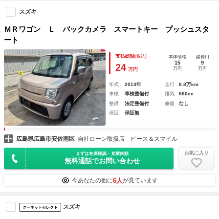
スズキ
ＭＲワゴン Ｌ バックカメラ スマートキー プッシュスタ
ート
支払総額
(税込)
本体価格
諸費用
15
9
24
万円
万円
万円
年式
2013年
走行
8.8万km
車検
車検整備付
排気
660cc
整備
法定整備付
修復
なし
保証
保証無
広島県広島市安佐南区
自社ローン取扱店 ピース＆スマイル
お気に入り
まずは在庫確認・見積依頼
無料通話でお問い合わせ
6人
今あなたの他に
が見ています
スズキ
グーネットセレクト