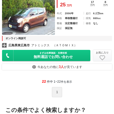
17
8
25
万円
万円
万円
年式
2006年
走行
6.2万km
車検
車検整備付
排気
660cc
整備
法定整備付
修復
なし
保証
保証無
オンライン商談可
広島県東広島市
アトミックス （ＡＴＯＭＩＸ）
お気に入り
まずは在庫確認・見積依頼
無料通話でお問い合わせ
3人
今あなたの他に
が見ています
22
件中 1~22
件を表示
1
この条件でよく検索しますか？