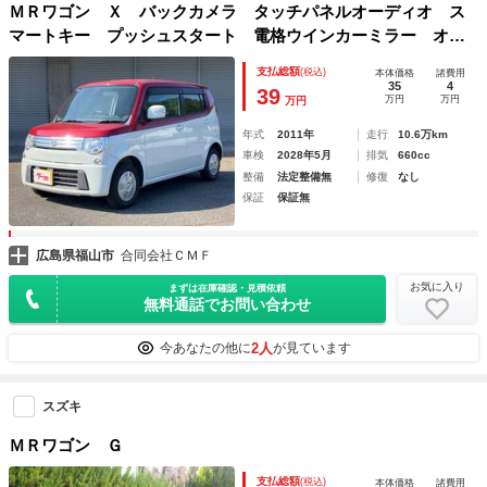
ＭＲワゴン Ｘ バックカメラ タッチパネルオーディオ ス
マートキー プッシュスタート 電格ウインカーミラー オー
トエアコン セキュリティアラーム
支払総額
(税込)
本体価格
諸費用
35
4
39
万円
万円
万円
年式
2011年
走行
10.6万km
車検
2028年5月
排気
660cc
整備
法定整備無
修復
なし
保証
保証無
広島県福山市
合同会社ＣＭＦ
お気に入り
まずは在庫確認・見積依頼
無料通話でお問い合わせ
2人
今あなたの他に
が見ています
スズキ
ＭＲワゴン Ｇ
支払総額
(税込)
本体価格
諸費用