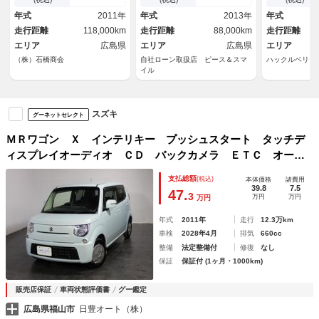
インチアルミ
年式
2011年
年式
2013年
年式
走行距離
118,000km
走行距離
88,000km
走行距離
エリア
広島県
エリア
広島県
エリア
（株）石橋商会
自社ローン取扱店 ピース＆スマ
ハックルベリー
イル
スズキ
グーネットセレクト
ＭＲワゴン Ｘ インテリキー プッシュスタート タッチデ
ィスプレイオーディオ ＣＤ バックカメラ ＥＴＣ オート
エアコン Ｆベンチシート＆アームレスト Ｒ分割可倒式シー
支払総額
(税込)
本体価格
諸費用
ト Ｐガラス Ｒワイパー マットバイザー 保証付
39.8
7.5
47.
3
万円
万円
万円
年式
2011年
走行
12.3万km
車検
2028年4月
排気
660cc
整備
法定整備付
修復
なし
保証
保証付 (1ヶ月・1000km)
販売店保証
車両状態評価書
グー鑑定
広島県福山市
日豊オート（株）