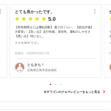
とても良かったです。
5.0
【所有期間または運転回数】 週３日ぐらい。 【総合評価】
、
大変良い 【良い点】 走行性能、居住性、運転のしやすさ
【悪い点】 特になし。
す 
スズキ/ＭＲワゴン
投稿日：2018年10月17日
ともきち！
広島県広島市安佐南区
ＭＲワゴンのクルマレビューをもっと見る