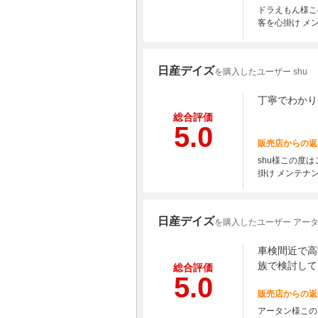
ドラえもん様こ
客を心掛け メ
日産デイズ
を購入したユーザー shu
丁寧でわかり
総合評価
5.0
販売店からの返
shu様この度
掛け メンテナ
日産デイズ
を購入したユーザー アー
車検間近で高
族で検討して
総合評価
5.0
販売店からの返
アータン様この