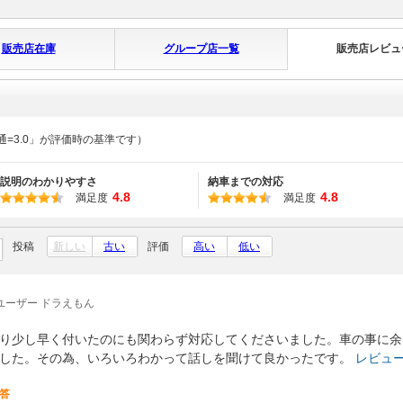
販売店在庫
グループ店一覧
販売店レビュ
通=3.0」が評価時の基準です）
説明のわかりやすさ
納車までの対応
4.8
4.8
満足度
満足度
投稿
新しい
古い
評価
高い
低い
ユーザー ドラえもん
り少し早く付いたのにも関わらず対応してくださいました。車の事に余
した。その為、いろいろわかって話しを聞けて良かったです。
レビュ
答