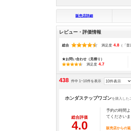
販売店詳細
レビュー・評価情報
4.8
総合
満足度
（「普
★お問い合わせ（見積り）
4.7
満足度
438
件中 1~10件を表示
ホンダステップワゴン
を購入した
予約の時間よ
てくださいま
総合評価
4.0
販売店からの返