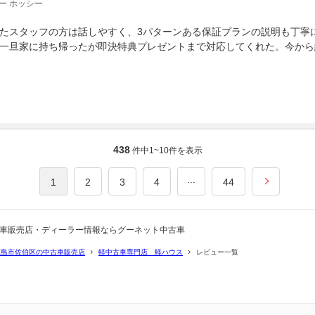
ー ホッシー
たスタッフの方は話しやすく、3パターンある保証プランの説明も丁寧
一旦家に持ち帰ったが即決特典プレゼントまで対応してくれた。今から
438
件中
1~10
件を表示
...
1
2
3
4
44
古車販売店・ディーラー情報ならグーネット中古車
広島市佐伯区の中古車販売店
軽中古車専門店 軽ハウス
レビュー一覧