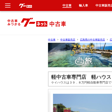
中古車
輸入車
中古車販売
新車
中古車
中古車
中古車販売店
広島県の中古車販売店
輸入車
クルマ買取
カーリース
軽中古車専門店 軽ハウス
ケイハウスは３９．８万円軽自動車専門店で
タイヤ交換
整備工場
車検