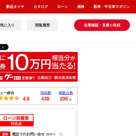
新品タイヤ
カタログ
ローン
保険
新車・中古車マガジン
気に入り
閲覧履歴
在庫確認・見積り依頼
ュー総合
投稿数
掲載台数
4.8
438
200
台
電話でのお問い合せ
携帯可
？