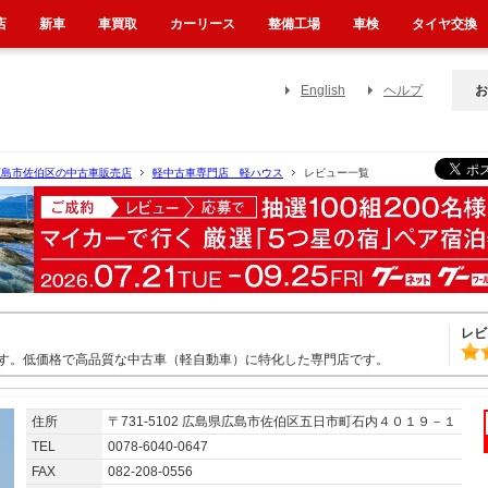
店
新車
車買取
カーリース
整備工場
車検
タイヤ交換
English
ヘルプ
お
広島市佐伯区の中古車販売店
軽中古車専門店 軽ハウス
レビュー一覧
レビ
す。低価格で高品質な中古車（軽自動車）に特化した専門店です。
住所
〒731-5102 広島県広島市佐伯区五日市町石内４０１９－１
TEL
0078-6040-0647
FAX
082-208-0556