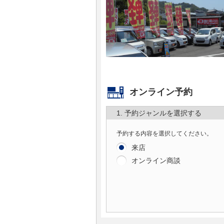
マガジン
車カタログ
自動車ローン
オンライン予約
保険
1. 予約ジャンルを選択する
レビュー
予約する内容を選択してください。
価格相場
来店
オンライン商談
教習所
用語集