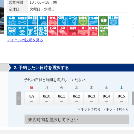
営業時間
10：00～18：00
定休日
火曜日・水曜日
アイコンの説明を見る
2. 予約したい日時を選択する
予約の日付と時間を選択してください。
日
月
火
水
木
金
土
8/9
8/10
8/11
8/12
8/13
8/14
8/15
○ ネット予約可 - ネット予約不可
来店時間を選択して下さい