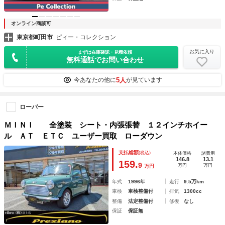
オンライン商談可
東京都町田市
ピィー・コレクション
お気に入り
まずは在庫確認・見積依頼
無料通話でお問い合わせ
5人
今あなたの他に
が見ています
ローバー
ＭＩＮＩ 全塗装 シート・内張張替 １２インチホイー
ル ＡＴ ＥＴＣ ユーザー買取 ローダウン
支払総額
(税込)
本体価格
諸費用
146.8
13.1
159.
9
万円
万円
万円
年式
1996年
走行
9.5万km
車検
車検整備付
排気
1300cc
整備
法定整備付
修復
なし
保証
保証無