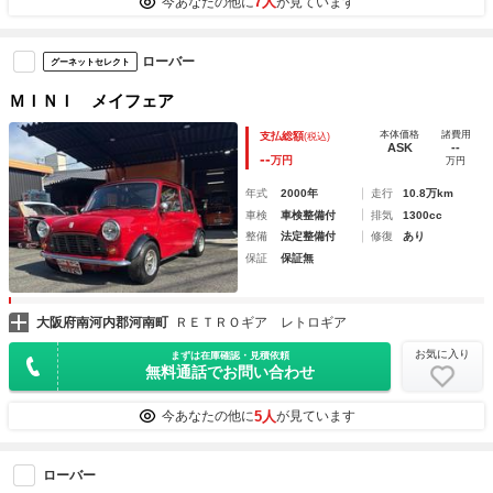
7人
今あなたの他に
が見ています
ローバー
グーネットセレクト
ＭＩＮＩ メイフェア
本体価格
諸費用
支払総額
(税込)
ASK
--
--
万円
万円
年式
2000年
走行
10.8万km
車検
車検整備付
排気
1300cc
整備
法定整備付
修復
あり
保証
保証無
大阪府南河内郡河南町
ＲＥＴＲＯギア レトロギア
お気に入り
まずは在庫確認・見積依頼
無料通話でお問い合わせ
5人
今あなたの他に
が見ています
ローバー