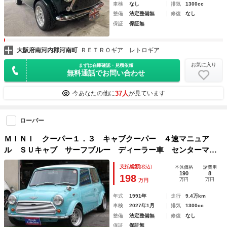
車検
なし
排気
1300cc
整備
法定整備無
修復
なし
保証
保証無
大阪府南河内郡河南町
ＲＥＴＲＯギア レトロギア
お気に入り
まずは在庫確認・見積依頼
無料通話でお問い合わせ
37人
今あなたの他に
が見ています
ローバー
ＭＩＮＩ クーパー１．３ キャブクーパー ４速マニュア
ル ＳＵキャブ サーフブルー ディーラー車 センターマフ
ラー 社外アルミ オーバーフェンダー フェンダーミラー
支払総額
(税込)
本体価格
諸費用
ハイローキット クイックシフト ＥＴＣ
190
8
198
万円
万円
万円
年式
1991年
走行
9.4万km
車検
2027年1月
排気
1300cc
整備
法定整備無
修復
なし
保証
保証無