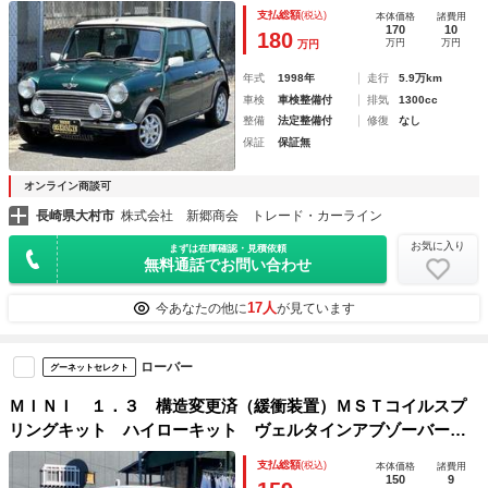
ト ４ＭＴ
支払総額
(税込)
本体価格
諸費用
170
10
180
万円
万円
万円
年式
1998年
走行
5.9万km
車検
車検整備付
排気
1300cc
整備
法定整備付
修復
なし
保証
保証無
オンライン商談可
長崎県大村市
株式会社 新郷商会 トレード・カーライン
お気に入り
まずは在庫確認・見積依頼
無料通話でお問い合わせ
17人
今あなたの他に
が見ています
ローバー
グーネットセレクト
ＭＩＮＩ １．３ 構造変更済（緩衝装置）ＭＳＴコイルスプ
リングキット ハイローキット ヴェルタインアブゾーバー
（カヤバ製） センターマフラー センターメーター交換 シ
支払総額
(税込)
本体価格
諸費用
ートカバー サイドパネルカバー カロフロアマット
150
9