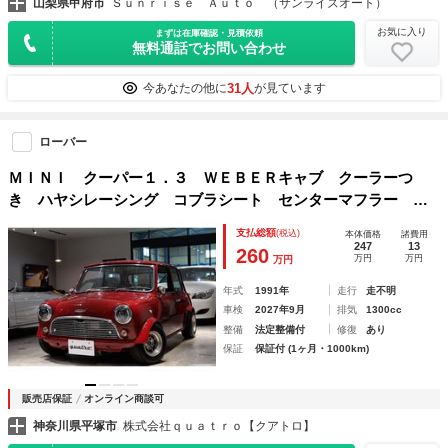
山梨県甲府市
Ｓｕｎｒｉｓｅ Ａｕｔｏ （サンライズオート）
お気に入り
まずは在庫確認・見積依頼
無料通話でお問い合わせ
31人
今あなたの他に
が見ています
ローバー
ＭＩＮＩ クーパー１．３ ＷＥＢＥＲキャブ クーラーつ
き ハヤシレーシング コブラシート センターマフラー モ
トリタステアリング
支払総額
(税込)
本体価格
諸費用
247
13
260
万円
万円
万円
年式
1991年
走行
走不明
車検
2027年9月
排気
1300cc
整備
法定整備付
修復
あり
保証
保証付 (1ヶ月・1000km)
販売店保証
オンライン商談可
神奈川県平塚市
株式会社ｑｕａｔｒｏ【クアトロ】