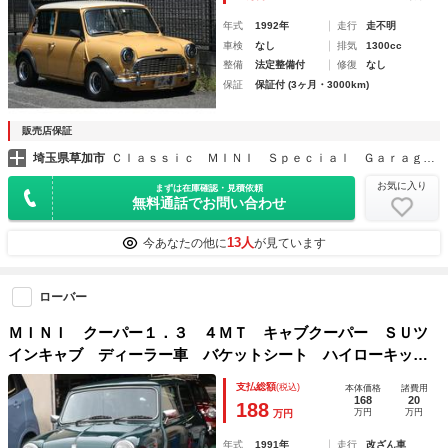
年式
1992年
走行
走不明
車検
なし
排気
1300cc
整備
法定整備付
修復
なし
保証
保証付 (3ヶ月・3000km)
販売店保証
埼玉県草加市
Ｃｌａｓｓｉｃ ＭＩＮＩ Ｓｐｅｃｉａｌ Ｇａｒａｇｅ Ｔｒｙ－Ｒ
お気に入り
まずは在庫確認・見積依頼
無料通話でお問い合わせ
13人
今あなたの他に
が見ています
ローバー
ＭＩＮＩ クーパー１．３ ４ＭＴ キャブクーパー ＳＵツ
インキャブ ディーラー車 バケットシート ハイローキッ
ト １０インチホイール ＥＴＣ
支払総額
(税込)
本体価格
諸費用
168
20
188
万円
万円
万円
年式
1991年
走行
改ざん車