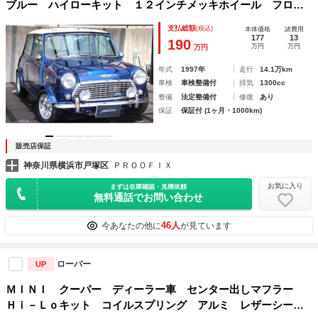
ブルー ハイローキット １２インチメッキホイール フロン
トディスクブレーキ オーバーフェンダー 社外シート 社外
支払総額
(税込)
本体価格
諸費用
センターマフラー 社外ステアリング 社外オーディオ
177
13
190
万円
万円
万円
年式
1997年
走行
14.1万km
車検
車検整備付
排気
1300cc
整備
法定整備付
修復
あり
保証
保証付 (1ヶ月・1000km)
販売店保証
神奈川県横浜市戸塚区
ＰＲＯＯＦＩＸ
お気に入り
まずは在庫確認・見積依頼
無料通話でお問い合わせ
46人
今あなたの他に
が見ています
ローバー
UP
ＭＩＮＩ クーパー ディーラー車 センター出しマフラー
Ｈｉ－Ｌｏキット コイルスプリング アルミ レザーシー