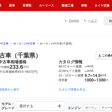
店
新車
車買取
カーリース
整備工場
車検
タイヤ交換
English
ヘルプ
お
の中古車
ＭＩＮＩの中古車
ＭＩＮＩの中古車(千葉県)
古車（千葉県）
この条
中古車相場価格
カタログ情報
233.6
--
km/L
WLTCモード燃費
平均価格
万円
--
km/L
JC08モード燃費
(中古車価格帯89.8~560万円)
9.7~14.5
km/L
10・15モード燃費
1000~1300
cc
排気量
相場表から探す
カタログ情報を見る
モデル・
選択する
エンジン
ガソリン
ディー
グレード