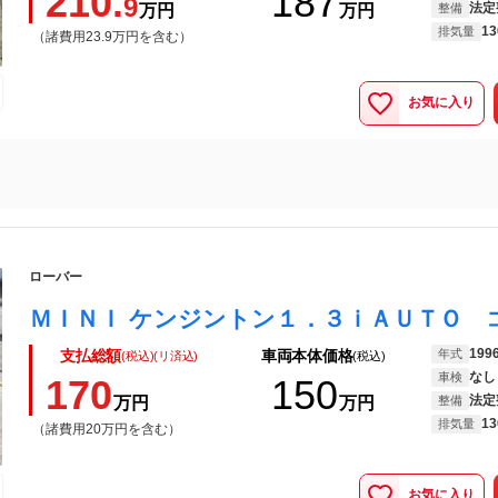
210.
187
9
法定
万円
万円
整備
13
排気量
（諸費用23.9万円を含む）
お気に入り
ローバー
199
年式
支払総額
車両本体価格
(税込)(リ済込)
(税込)
なし
車検
170
150
法定
万円
万円
整備
13
排気量
（諸費用20万円を含む）
お気に入り