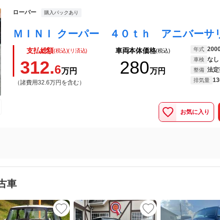
ローバー
購入パックあり
200
年式
支払総額
車両本体価格
(税込)(リ済込)
(税込)
なし
車検
312.
280
6
法定
万円
万円
整備
13
排気量
（諸費用32.6万円を含む）
お気に入り
古車