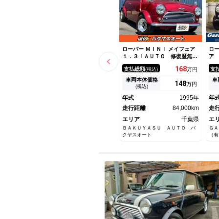
ローバー ＭＩＮＩ メイフェア
ロー
１．３ｉＡＵＴＯ 修復歴無
ア
し ＸＮ１２Ａ オーバーフェ
マ
168
支払総額
支
(税込)
万円
ンダー １０インチスピードス
ト
ターマーク２アルミ フェンダ
ミ
車両本体価格
車
148
万円
ーミラー
ン
(税込)
年式
1995年
年
走行距離
84,000km
走
エリア
千葉県
エ
ＢＡＫＵＹＡＳＵ ＡＵＴＯ バ
Ｇ
クヤスオート
（有