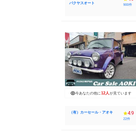
バクヤスオート
900件
12人
今あなたの他に
が見ています
（有）カーセール・アオキ
4.9
22件