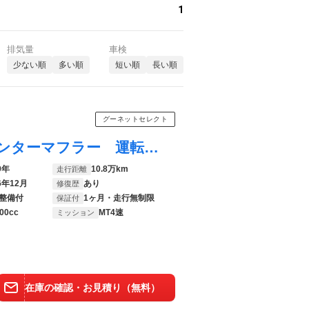
1
排気量
車検
少ない順
多い順
短い順
長い順
グーネットセレクト
ＭＩＮＩ メイフェア ４速マニュアル センターマフラー 運転席バケットシート １２インチブラックアルミ 取説 記録簿 社外サスペンション 禁煙車両
9年
10.8万km
走行距離
6年12月
あり
修復歴
整備付
1ヶ月・走行無制限
保証付
00cc
MT4速
ミッション
在庫の確認・お見積り（無料）