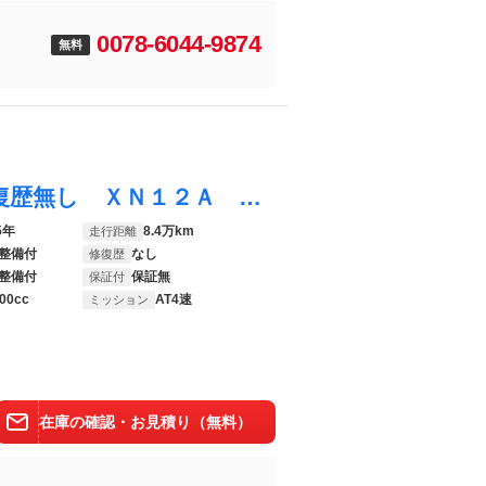
0078-6044-9874
無料
ＭＩＮＩ メイフェア１．３ｉＡＵＴＯ 修復歴無し ＸＮ１２Ａ オーバーフェンダー １０インチスピードスターマーク２アルミ フェンダーミラー
5年
8.4万km
走行距離
整備付
なし
修復歴
整備付
保証無
保証付
00cc
AT4速
ミッション
在庫の確認・お見積り（無料）