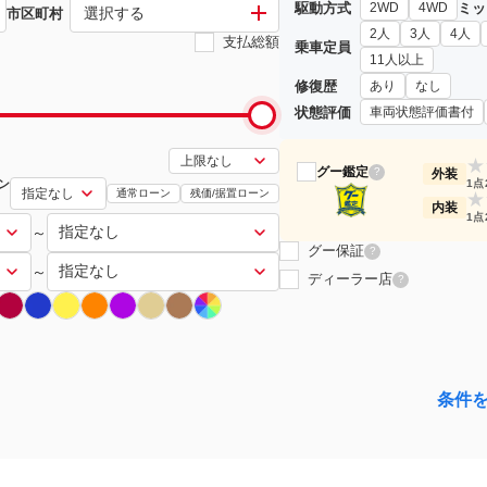
駆動方式
ミッ
2WD
4WD
選択する
市区町村
2人
3人
4人
支払総額
乗車定員
11人以上
修復歴
あり
なし
状態評価
車両状態評価書付
★
グー鑑定
?
外装
ン
1点
通常ローン
残価/据置ローン
★
内装
1点
～
グー保証
?
～
ディーラー店
?
条件