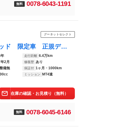
0078-6043-1191
無料
グーネットセレクト
ＭＩＮＩ クーパー スポーツパックリミテッド 限定車 正規ディーラー車 ４速マニュアル 黒本革シート ウッドドアパネル オーバーフェンダー ４灯フォグライト ＥＴＣ ブラック×ベージュレザーコンビハンドル １３インチアルミホイール
8年
6.4万km
走行距離
7年2月
あり
修復歴
整備無
1ヶ月・1000km
保証付
00cc
MT4速
ミッション
在庫の確認・お見積り（無料）
0078-6045-6146
無料