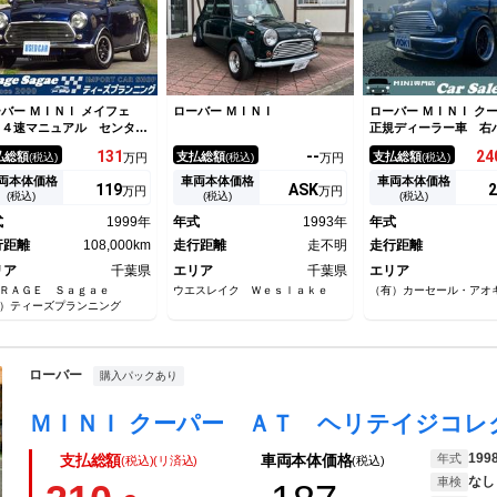
バー ＭＩＮＩ メイフェ
ローバー ＭＩＮＩ
ローバー ＭＩＮＩ 
 ４速マニュアル センター
正規ディーラー車 右
フラー 運転席バケットシー
ル ４速マニュアル 
131
--
24
払総額
支払総額
支払総額
(税込)
万円
(税込)
万円
(税込)
 １２インチブラックアル
ト フルエアロ １３
 取説 記録簿 社外サスペ
ルミホイール コイル
両本体価格
車両本体価格
車両本体価格
119
ASK
2
万円
万円
ション 禁煙車両
ルタンショック 車高
(税込)
(税込)
(税込)
ンレマフラー 新品ウ
式
1999年
年式
1993年
年式
ル＆トリム
行距離
108,000km
走行距離
走不明
走行距離
リア
千葉県
エリア
千葉県
エリア
ＡＲＡＧＥ Ｓａｇａｅ
ウエスレイク Ｗｅｓｌａｋｅ
（有）カーセール・アオ
）ティーズプランニング
ローバー
購入パックあり
199
年式
支払総額
車両本体価格
(税込)(リ済込)
(税込)
なし
車検