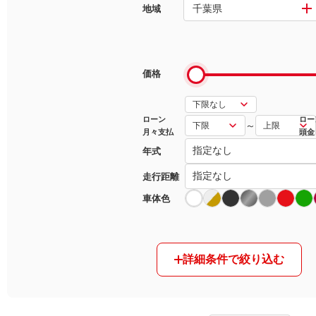
千葉県
地域
マガジン
車カタログ
価格
自動車ローン
ローン
ロー
～
月々支払
頭金
保険
年式
レビュー
走行距離
車体色
価格相場
教習所
詳細条件で絞り込む
用語集