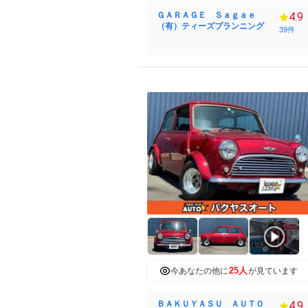
ＧＡＲＡＧＥ Ｓａｇａｅ
4.9
（有）ティーズプランニング
39件
25人
今あなたの他に
が見ています
ＢＡＫＵＹＡＳＵ ＡＵＴＯ
4.9