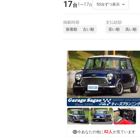
17
1
17
〜
台
台
掲載時期
支払総額
新着順
古い順
安い順
高い順
82人
今あなたの他に
が見ています