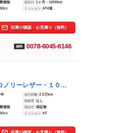
整備無
1ヶ月・1000km
保証付
00cc
AT4速
ミッション
在庫の確認・お見積り（無料）
0078-6045-6146
無料
ＭＩＮＩ ケンジントン１．３ｉＡＵＴＯ コノリーレザー・１０インチＡＷ・Ｆキャリパー４ポット・ハイローキット・センターメーター・外マフラー
6年
2.5万km
走行距離
なし
修復歴
整備無
保証無
保証付
00cc
AT
ミッション
在庫の確認・お見積り（無料）