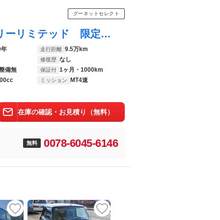
グーネットセレクト
ＭＩＮＩ クーパー ４０ｔｈ アニバーサリーリミテッド 限定車 正規ディーラー車 右ハンドル ４速マニュアル 黒本革シート オーバーフェンダー １３インチアルミ ＥＴＣ アルミインパネ レザーダッシュボード レザードアポケット 当社管理ユーザー下取り車両
0年
9.5万km
走行距離
なし
修復歴
整備無
1ヶ月・1000km
保証付
00cc
MT4速
ミッション
在庫の確認・お見積り（無料）
0078-6045-6146
無料