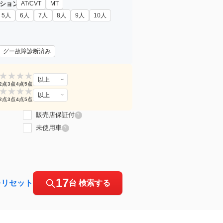
ション
AT/CVT
MT
5人
6人
7人
8人
9人
10人
グー故障診断済み
★
★
★
★
以上
2点
3点
4点
5点
★
★
★
★
以上
2点
3点
4点
5点
販売店保証付
?
未使用車
?
17
をリセット
台 検索する