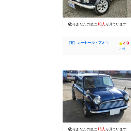
10人
今あなたの他に
が見ています
（有）カーセール・アオキ
4.9
22件
13人
今あなたの他に
が見ています