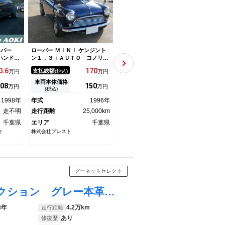
クーパー
ローバー ＭＩＮＩ ケンジント
ローバー ＭＩＮＩ クーパー
ローバ
ハンド
ン１．３ｉＡＵＴＯ コノリー
１．３ｉ ＭＡＫＩＩ仕様 オ
右Ｈ
本革シー
レザー・１０インチＡＷ・Ｆキ
ールペイント センターメータ
作車
0.
6
170
366
支払総額
支払総額
支払
万円
(税込)
万円
(税込)
万円
インチア
ャリパー４ポット・ハイローキ
ー新品 １０インチアルミホイ
シー
サス バ
ット・センターメーター・外マ
ール新品 バケットシート・内
Ｏ 
車両本体価格
車両本体価格
車両
08
150
350
万円
万円
万円
調 ステ
フラー
装新品 スプリング・ショッ
ー 
(税込)
(税込)
ッドパネ
ク・ハイロー新品
ＥＴ
1998年
年式
1996年
年式
1993年
年式
走不明
走行距離
25,000km
走行距離
走不明
走行
千葉県
エリア
千葉県
エリア
千葉県
エリ
キ
株式会社プレスト
ミニクラフト
（有）
グーネットセレクト
ＭＩＮＩ クーパー ＡＴ ヘリテイジコレクション グレー本革シート ウッドパネル＆トリム
8年
4.2万km
走行距離
あり
修復歴