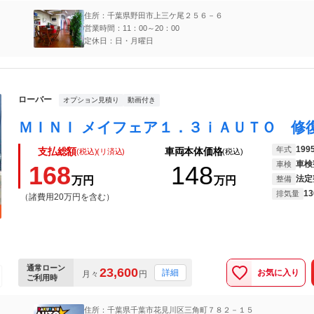
住所：千葉県野田市上三ケ尾２５６－６
営業時間：11：00～20：00
定休日：日・月曜日
ローバー
オプション見積り
動画付き
199
年式
支払総額
車両本体価格
(税込)(リ済込)
(税込)
車検
車検
168
148
法定
万円
万円
整備
13
排気量
（諸費用20万円を含む）
通常ローン
23,600
お気に入り
詳細
月々
円
ご利用時
住所：千葉県千葉市花見川区三角町７８２－１５