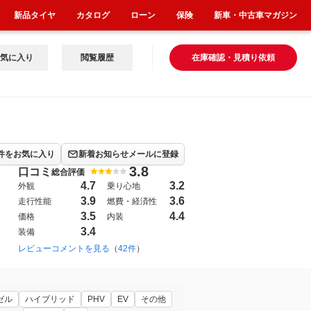
新品タイヤ
カタログ
ローン
保険
新車・中古車マガジン
気に入り
閲覧履歴
在庫確認・見積り依頼
件をお気に入り
新着お知らせメールに登録
3.8
口コミ
総合評価
4.7
3.2
外観
乗り心地
3.9
3.6
走行性能
燃費・経済性
3.5
4.4
価格
内装
3.4
装備
レビューコメントを見る
（
42件
）
ゼル
ハイブリッド
PHV
EV
その他