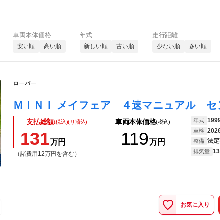
車両本体価格
年式
走行距離
安い順
高い順
新しい順
古い順
少ない順
多い順
ローバー
199
年式
支払総額
車両本体価格
(税込)(リ済込)
(税込)
202
車検
131
119
法定
万円
万円
整備
13
排気量
（諸費用12万円を含む）
お気に入り