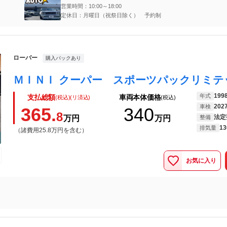
営業時間：10:00～18:00
定休日：月曜日（祝祭日除く） 予約制
ローバー
購入パックあり
199
年式
支払総額
車両本体価格
(税込)(リ済込)
(税込)
202
車検
365.
340
8
法定
万円
万円
整備
13
排気量
（諸費用25.8万円を含む）
お気に入り