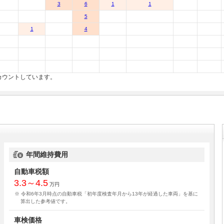
3
6
1
1
5
1
4
カウントしています。
年間維持費用
自動車税額
3.3～4.5
万円
※ 令和6年3月時点の自動車税「初年度検査年月から13年が経過した車両」を基に
算出した参考値です。
車検価格