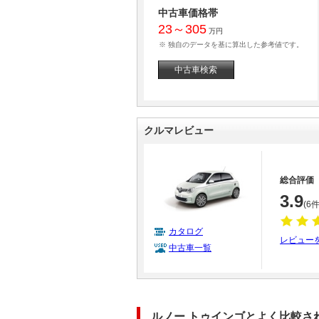
中古車価格帯
23～305
万円
※ 独自のデータを基に算出した参考値です。
中古車検索
クルマレビュー
総合評価
3.9
(6件
カタログ
レビュー
中古車一覧
ルノー トゥインゴとよく比較さ