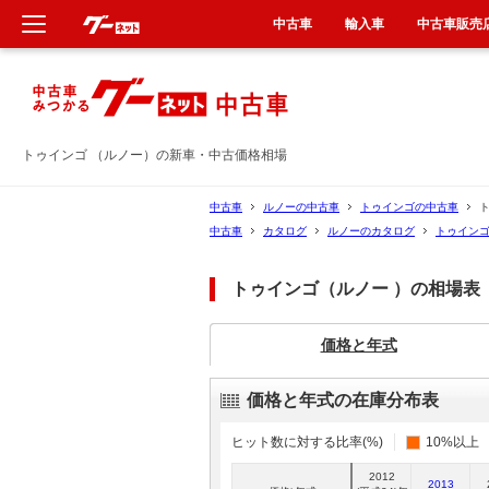
中古車
輸入車
中古車販売
新車
中古車
トゥインゴ （ルノー）の新車・中古価格相場
輸入車
中古車
ルノーの中古車
トゥインゴの中古車
中古車
カタログ
ルノーのカタログ
トゥイン
クルマ買取
トゥインゴ（ルノー ）の相場表
カーリース
価格と年式
タイヤ交換
価格と年式の在庫分布表
整備工場
ヒット数に対する比率(%)
10%以上
車検
2012
2013