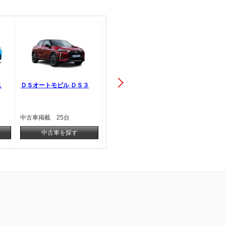
ス
ＤＳオートモビル ＤＳ３
アウディ Ｓ３
フォルクス
中古車掲載 25台
中古車掲載 45台
中古車掲載
中古車を探す
中古車を探す
中