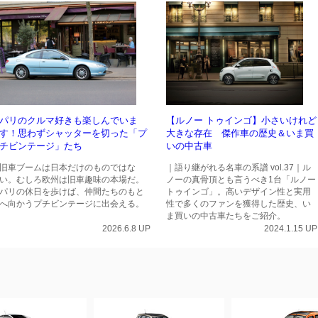
パリのクルマ好きも楽しんでいま
【ルノー トゥインゴ】小さいけれど
す！思わずシャッターを切った「プ
大きな存在 傑作車の歴史＆いま買
チビンテージ」たち
いの中古車
旧車ブームは日本だけのものではな
｜語り継がれる名車の系譜 vol.37｜ル
い。むしろ欧州は旧車趣味の本場だ。
ノーの真骨頂とも言うべき1台「ルノー
パリの休日を歩けば、仲間たちのもと
トゥインゴ」。高いデザイン性と実用
へ向かうプチビンテージに出会える。
性で多くのファンを獲得した歴史、い
ま買いの中古車たちをご紹介。
2026.6.8 UP
2024.1.15 UP