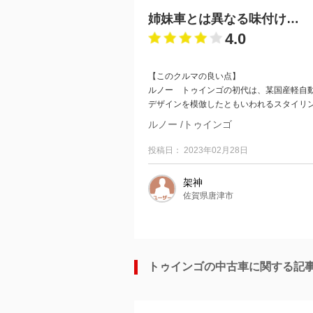
姉妹車とは異なる味付けのフレンチコンパクト
4.0
【このクルマの良い点】
ルノー トゥインゴの初代は、某国産軽自
デザインを模倣したともいわれるスタイリ
クラッチレス...
ルノー /トゥインゴ
投稿日： 2023年02月28日
架神
佐賀県唐津市
トゥインゴの中古車に関する記