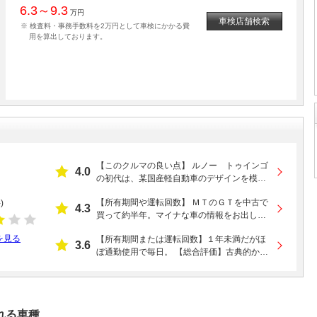
6.3～9.3
万円
車検店舗検索
※ 検査料・事務手数料を2万円として車検にかかる費
用を算出しております。
【このクルマの良い点】 ルノー トゥインゴ
4.0
の初代は、某国産軽自動車のデザインを模倣
したともいわれるスタイリングやクラッチレ
【所有期間や運転回数】 ＭＴのＧＴを中古で
)
ス...
4.3
買って約半年。マイナな車の情報をお出しし
て、仲間を増やそうと思います。ｗ 【...
を見る
【所有期間または運転回数】１年未満だがほ
3.6
ぼ通勤使用で毎日。 【総合評価】古典的かつ
保守的なＦＦ小型車。可も無く不可も無く...
れる車種