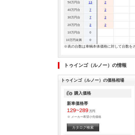
50万円台
13
2
40万円台
7
2
30万円台
7
2
20万円台
2
2
10万円台
0
10万円未満
0
※表の台数は車輌本体価格に対して台数を
トゥインゴ（ルノー）の情報
トゥインゴ（ルノー）の価格相場
購入価格
新車価格帯
129~289
万円
※ メーカー希望小売価格
カタログ検索