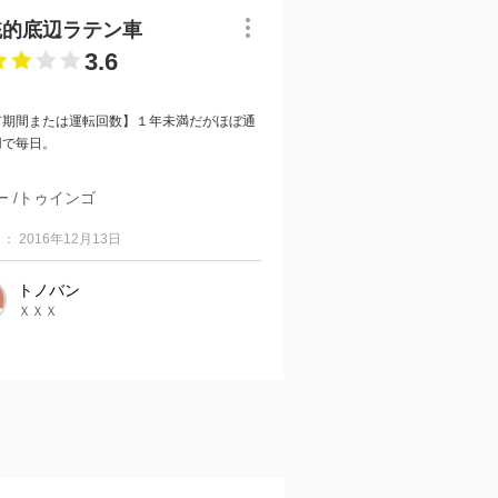
統的底辺ラテン車
3.6
有期間または運転回数】１年未満だがほぼ通
用で毎日。
合評価】古典的かつ保守的なＦＦ小型車。可
ー /トゥインゴ
不可も無く...
： 2016年12月13日
トノバン
ＸＸＸ