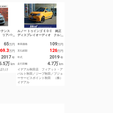
インテンス
ルノー トゥインゴ ＥＤＣ 純正
 リアパー
ディスプレイオーディオ クルコ
イブレコー
ン スピードリミッター パーク
65
109
専門店 く
センサー 車線逸脱警報 アイド
万円
車両価格
万円
リングストップ Ｂｌｕｅｔｏｏ
69.3
126
万円
支払総額
万円
ｔｈ ＥＴＣ ドラレコ 純正１
５インチＡＷ イデアル秋田店
2017
2019
年
年式
年
フィアット・アバルト秋田／ジー
5.5万
4.7万
プ秋田／プジョーサービスポイン
km
走行距離
km
ト秋田 （株）イデアル
ばたけ
イデアル秋田店 フィアット・ア
バルト秋田／ジープ秋田／プジョ
ーサービスポイント秋田 （株）
イデアル