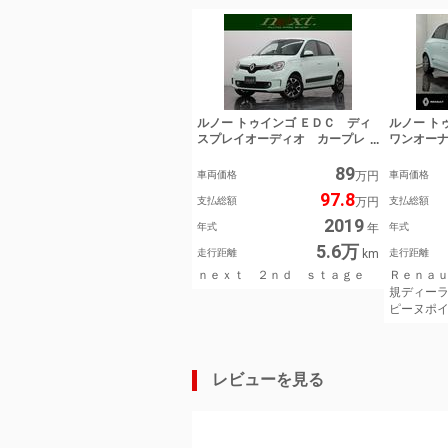
ルノー トゥインゴ ＥＤＣ ディ
ルノー ト
スプレイオーディオ カープレ
ワンオー
イ ＵＳＢ入力 Ｂｌｕｅｔｏｏ
ト シー
89
ｔｈ ＥＴＣ ＬＥＤライト オ
Ｃａｒｐ
車両価格
万円
車両価格
ートライト 純正アルミホイー
ｏｏｔｈ
97.8
支払総額
万円
支払総額
ル バックソナー アイドリング
線逸脱警
ストップ オートエアコン クル
ル 純正
2019
年式
年
年式
コン レーンアシスト ｎｅｘ
古車保証付
5.6万
ｔ ２ｎｄ ｓｔａｇｅ
ｌｐｉｎ
走行距離
km
走行距離
ー枚方・
ｎｅｘｔ ２ｎｄ ｓｔａｇｅ
Ｒｅｎａ
規ディー
ピーヌポ
レビューを見る