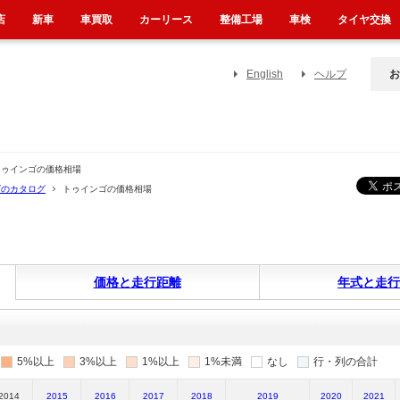
店
新車
車買取
カーリース
整備工場
車検
タイヤ交換
English
ヘルプ
お
トゥインゴの価格相場
ゴのカタログ
トゥインゴの価格相場
価格と走行距離
年式と走行
5%以上
3%以上
1%以上
1%未満
なし
行・列の合計
2014
2015
2016
2017
2018
2019
2020
2021