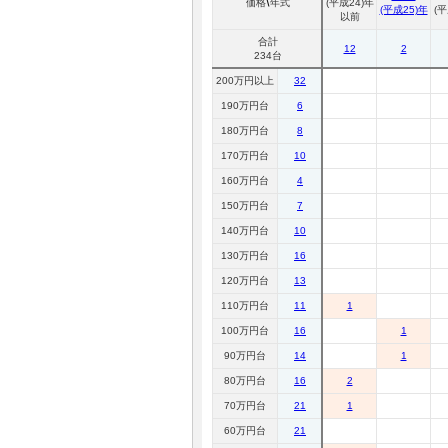
価格
年式
(平成24)年
(平成25)年
(平
以前
マガジン
合計
12
2
234台
200万円以上
32
車カタログ
190万円台
6
180万円台
8
自動車ローン
170万円台
10
160万円台
4
保険
150万円台
7
140万円台
10
レビュー
130万円台
16
120万円台
13
価格相場
110万円台
11
1
100万円台
16
1
教習所
90万円台
14
1
80万円台
16
2
用語集
70万円台
21
1
60万円台
21