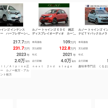
ゥインゴ インテンス
ルノー トゥインゴ ＥＤＣ 純正
ルノー トゥインゴ 
ナー ハーフレザーシー
ディスプレイオーディオ カープ
ナビＴＶバックカメラ
トヒーター Ａｐｐｌｅ
レイ Ｂｌｕｅｔｏｏｔｈ ＵＳ
キングセンサー ドラ
217.7
109
ｌａｙ対応 Ｂｌｕｅｔ
Ｂ入力 ＥＴＣ クルコン レー
ダー ＥＴＣ 趣味車
万円
車両価格
万円
車両価格
接続 バックカメラ 車
ンアシスト バックカメラ バッ
るまばたけ
231.7
122.8
万円
支払総額
万円
支払総額
報 クルーズコントロー
クソナー アイドリングストッ
アルミホイール 認定中
プ オートＡＣ ＬＥＤ オート
2023
2021
年
年式
年
年式
 Ｒｅｎａｕｌｔ／Ａ
ライト 純正ＡＷ ｎｅｘｔ ２
2.0万
4.0万
ｅ正規ディーラー ルノ
ｎｄ ｓｔａｇｅ
km
走行距離
km
走行距離
アルピーヌポイント枚方
ｕｌｔ／Ａｌｐｉｎｅ正
ｎｅｘｔ ２ｎｄ ｓｔａｇｅ
趣味車専門店 くるま
ラー ルノー枚方・アル
イント枚方