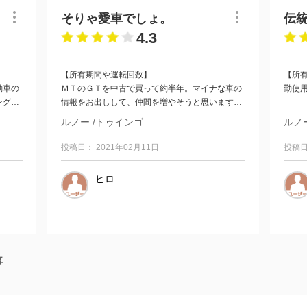
そりゃ愛車でしょ。
伝
4.3
【所有期間や運転回数】
【所
動車の
ＭＴのＧＴを中古で買って約半年。マイナな車の
勤使
ングや
情報をお出しして、仲間を増やそうと思います。
ｗ
【総
ルノー /トゥインゴ
ルノ
も無く
【...
投稿日： 2021年02月11日
投稿日
ヒロ
事