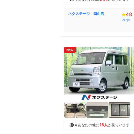
ネクステージ 岡山店
4.8
297件
New
18人
今あなたの他に
が見ています