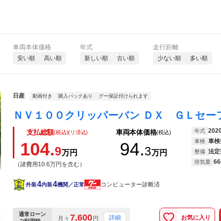
車両本体価格
年式
走行距離
安い順
高い順
新しい順
古い順
少ない順
多い順
日産
動画付き
購入パックあり
グー保証付けられます
202
年式
支払総額
車両本体価格
(税込)(リ済込)
(税込)
車検
車検
104.
94.
9
3
法定
万円
万円
整備
66
排気量
（諸費用10.6万円を含む）
4
4
コンピューター診断済
外装
内装
機関／正常
通常ローン
7,600
お気に入り
詳細
月々
円