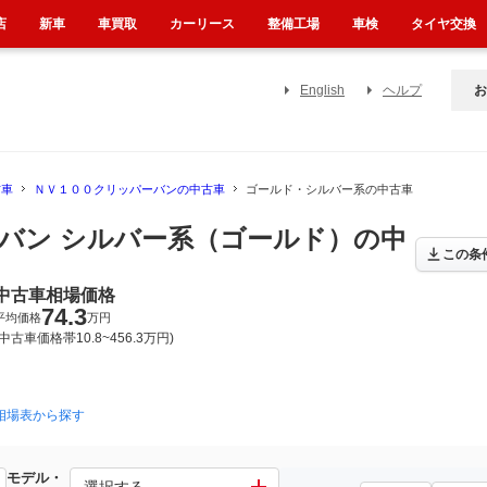
店
新車
車買取
カーリース
整備工場
車検
タイヤ交換
English
ヘルプ
お
古車
ＮＶ１００クリッパーバンの中古車
ゴールド・シルバー系の中古車
バン シルバー系（ゴールド）の中
この条
中古車相場価格
74.3
平均価格
万円
(中古車価格帯10.8~456.3万円)
相場表から探す
2013年12月~2015年3月（88）
2012年1月~2013年12月（93）
2
モデル・
バン
選択する