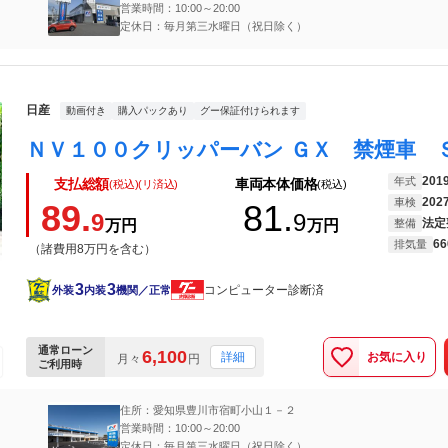
営業時間：10:00～20:00
定休日：毎月第三水曜日（祝日除く）
日産
動画付き
購入パックあり
グー保証付けられます
201
年式
支払総額
車両本体価格
(税込)(リ済込)
(税込)
202
車検
89.
81.
9
9
法定
万円
万円
整備
66
排気量
（諸費用8万円を含む）
3
3
コンピューター診断済
外装
内装
機関／正常
通常ローン
6,100
お気に入り
詳細
月々
円
ご利用時
住所：愛知県豊川市宿町小山１－２
営業時間：10:00～20:00
定休日：毎月第三水曜日（祝日除く）