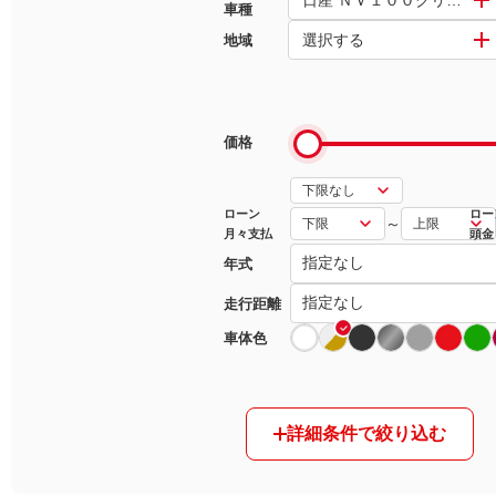
車種
選択する
地域
マガジン
車カタログ
価格
自動車ローン
保険
ローン
ロー
～
月々支払
頭金
年式
レビュー
走行距離
価格相場
車体色
教習所
詳細条件で絞り込む
用語集