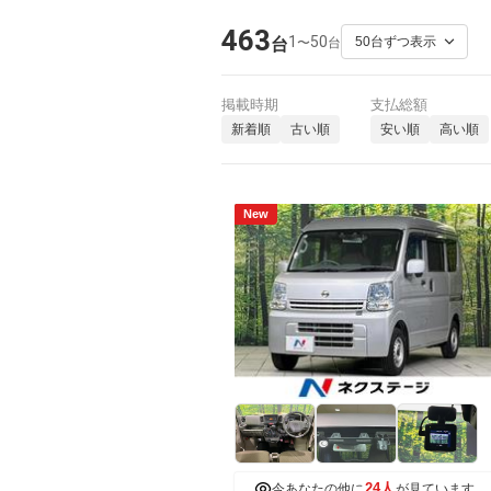
463
1
50
〜
台
台
掲載時期
支払総額
新着順
古い順
安い順
高い順
New
24人
今あなたの他に
が見ています