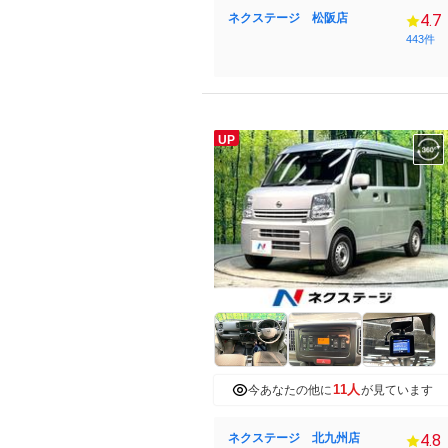
ネクステージ 松阪店
4.7
443件
UP
11人
今あなたの他に
が見ています
ネクステージ 北九州店
4.8