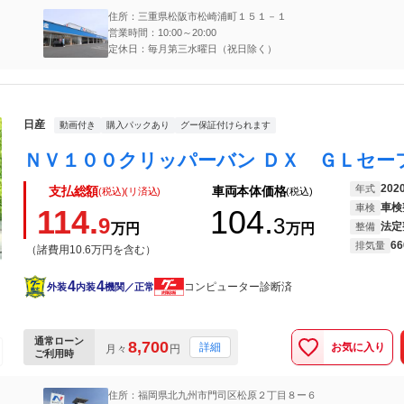
住所：三重県松阪市松崎浦町１５１－１
営業時間：10:00～20:00
定休日：毎月第三水曜日（祝日除く）
日産
動画付き
購入パックあり
グー保証付けられます
202
年式
支払総額
車両本体価格
(税込)(リ済込)
(税込)
車検
車検
114.
104.
9
3
法定
万円
万円
整備
66
排気量
（諸費用10.6万円を含む）
4
4
コンピューター診断済
外装
内装
機関／正常
通常ローン
8,700
お気に入り
詳細
月々
円
ご利用時
住所：福岡県北九州市門司区松原２丁目８ー６