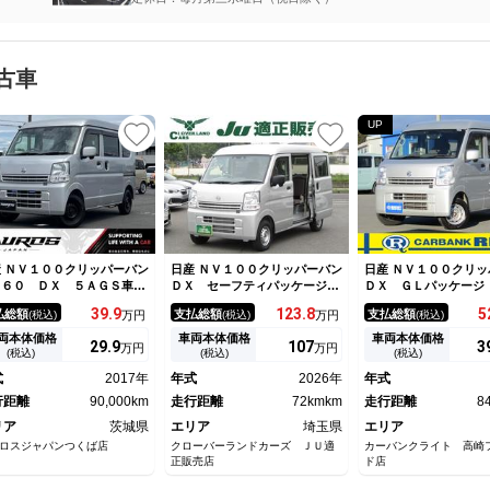
古車
UP
 ＮＶ１００クリッパーバン
日産 ＮＶ１００クリッパーバン
日産 ＮＶ１００クリッ
６０ ＤＸ ５ＡＧＳ車
ＤＸ セーフティパッケージ
ＤＸ ＧＬパッケージ
ＢＳ Ｗエアバック パワス
４ＷＤ 軽バン ＣＶＴ 衝突
タイム４ＷＤ ブレー
39.
9
123.
8
5
払総額
支払総額
支払総額
(税込)
万円
(税込)
万円
(税込)
 エアコン 両側スライドド
被害軽減システム クリアラン
ト
 パワ－ウィンドウ ＣＤ
スソナー レーンアシスト 両
両本体価格
車両本体価格
車両本体価格
29.
9
107
3
万円
万円
ーディオ （シルキーシルバ
側スライドドア アイドリング
(税込)
(税込)
(税込)
メタリック）
ストップ オートライト ＥＳ
式
2017年
年式
2026年
年式
Ｃ エアコン パワーウィンド
行距離
90,000km
ウ 運転席エアバッグ
走行距離
72kmkm
走行距離
8
リア
茨城県
エリア
埼玉県
エリア
ロスジャパンつくば店
クローバーランドカーズ ＪＵ適
カーバンクライト 高崎
正販売店
ド店