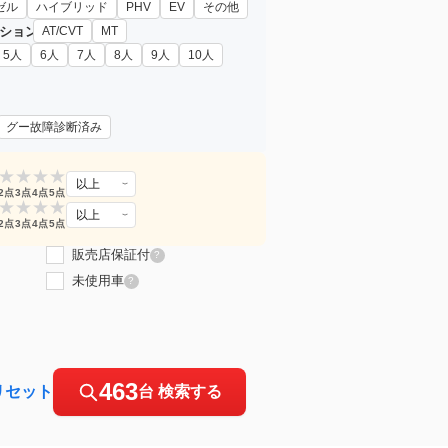
ゼル
ハイブリッド
PHV
EV
その他
ション
AT/CVT
MT
5人
6人
7人
8人
9人
10人
グー故障診断済み
★
★
★
★
以上
2点
3点
4点
5点
★
★
★
★
以上
2点
3点
4点
5点
販売店保証付
?
未使用車
?
463
リセット
台 検索する