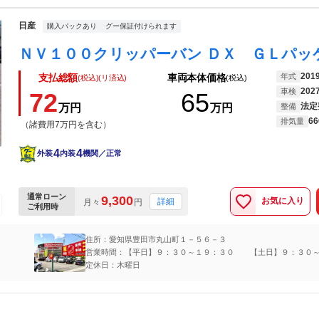
日産
購入パックあり
グー保証付けられます
201
年式
支払総額
車両本体価格
(税込)(リ済込)
(税込)
202
車検
72
65
法定
万円
万円
整備
66
排気量
（諸費用7万円を含む）
4
4
外装
内装
機関／正常
通常ローン
9,300
お気に入り
詳細
月々
円
ご利用時
住所：愛知県豊田市丸山町１－５６－３
営業時間：【平日】９：３０～１９：３０ 【土日】９：３０
０
定休日：木曜日