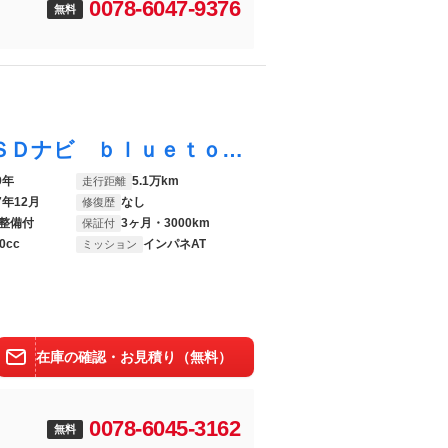
0078-6047-9376
無料
ＮＶ１００クリッパーバン ＧＸ 禁煙車 ＳＤナビ ｂｌｕｅｔｏｏｔｈ フルセグ 衝突軽減 ＥＴＣ コーナーセンサー オートライト 電動格納ミラー 横滑り防止装置 車線逸脱警報
9年
5.1万km
走行距離
7年12月
なし
修復歴
整備付
3ヶ月・3000km
保証付
0cc
インパネAT
ミッション
在庫の確認・お見積り（無料）
0078-6045-3162
無料