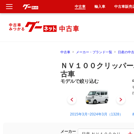
中古車
輸入車
中古車販売
新車
中古車
中古車
メーカー・ブランド一覧
日産の中
輸入車
ＮＶ１００クリッパー
クルマ買取
古車
モデルで絞り込む
カーリース
タイヤ交換
2012年1月~2013年12月（93）
2015年3月~2024年3月（1328）
整備工場
車検
メーカー
日産 ＮＶ１００クリッパー