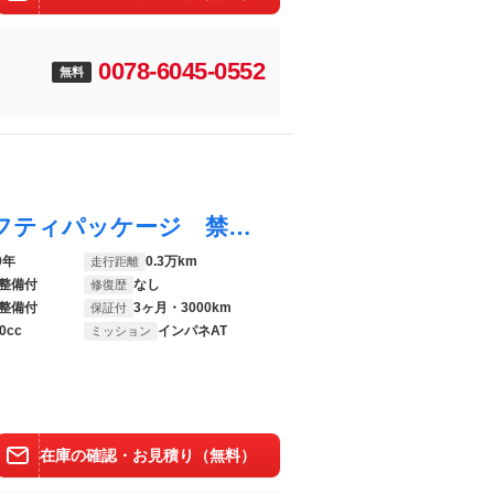
0078-6045-0552
無料
ＮＶ１００クリッパーバン ＤＸ ＧＬセーフティパッケージ 禁煙車 エマージェンシーブレーキ レーンアシスト ドラレコ ＥＴＣ キーレス エアコン ＣＤ再生 電動格納ミラー クリアランスソナー パワーウィンドウ ドアバイザー 横滑り防止措置
0年
0.3万km
走行距離
整備付
なし
修復歴
整備付
3ヶ月・3000km
保証付
0cc
インパネAT
ミッション
在庫の確認・お見積り（無料）