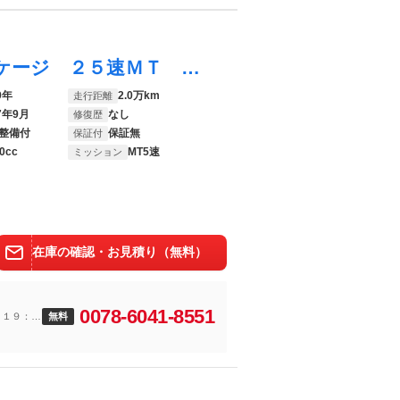
ＮＶ１００クリッパーバン ＤＸ ＧＬパッケージ ２５速ＭＴ 社外デジタルインナーミラー キーレス ＥＴＣ フロアマット サイドバイザー ラジオ
9年
2.0万km
走行距離
7年9月
なし
修復歴
整備付
保証無
保証付
0cc
MT5速
ミッション
在庫の確認・お見積り（無料）
0078-6041-8551
～１９：０
無料