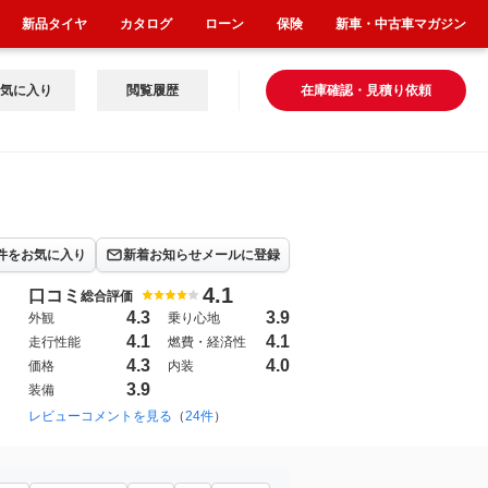
新品タイヤ
カタログ
ローン
保険
新車・中古車マガジン
気に入り
閲覧履歴
在庫確認・見積り依頼
件をお気に入り
新着お知らせメールに登録
4.1
口コミ
総合評価
4.3
3.9
外観
乗り心地
4.1
4.1
走行性能
燃費・経済性
4.3
4.0
価格
内装
3.9
装備
015年3月~2024年3月（1328）
レビューコメントを見る
（
24件
）