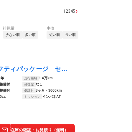
›
1
2
3
4
5
排気量
車検
少ない順
多い順
短い順
長い順
ＮＶ１００クリッパーバン ＤＸ ＧＬセーフティパッケージ セーフティサポート 禁煙車 ドラレコ コーナーセンサー ＥＴＣ オートハイビーム 車線逸脱警報 オートライト ＣＤ 電動格納ミラー 横滑り防止装置
0年
1.4万km
走行距離
整備付
なし
修復歴
整備付
3ヶ月・3000km
保証付
0cc
インパネAT
ミッション
在庫の確認・お見積り（無料）