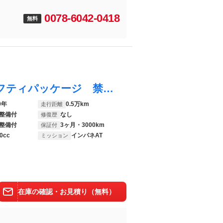
0078-6042-0418
無料
ＮＶ１００クリッパーバン ＤＸ ＧＬセーフティパッケージ 禁煙車 衝突被害軽減システム コーナーセンサー ＥＴＣ 車線逸脱警報 レーンアシスト オートライト ハイビームアシスト ＣＤ プライバシーガラス 先行車発進 パワーウィンドウ ハイルーフ
0年
0.5万km
走行距離
整備付
なし
修復歴
整備付
3ヶ月・3000km
保証付
0cc
インパネAT
ミッション
在庫の確認・お見積り（無料）