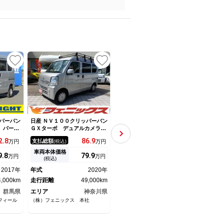
UP
パーバン
日産 ＮＶ１００クリッパーバン
日産 ＮＶ１００クリッパーバン
日産 
 パート
ＧＸターボ デュアルカメラブ
ＤＸ ハイルーフ４ＷＤ ５速
ＧＸ
キサポー
レーキサポート☆純正ＳＤナビ
ＭＴ １オーナー １２アルミ
2.
8
86.
9
67.
8
支払総額
支払総額
支払
万円
(税込)
万円
(税込)
万円
☆ＡＵＸ☆ＢＴ☆ＵＳＢ☆バッ
ホイール 両側スライド ダブ
クカメラ☆前後ドラレコ☆ＥＴ
ルエアバック ＡＢＳ キーレ
車両本体価格
車両本体価格
車両
9.
8
79.
9
64.
9
万円
万円
万円
Ｃ☆オーバーヘッドコンソール
スエントリーシステム
(税込)
(税込)
☆リアヒーター☆レーンキープ
2017年
年式
2020年
年式
2021年
年式
☆オートハイビーム☆
4,000km
走行距離
49,000km
走行距離
85,000km
走行
群馬県
エリア
神奈川県
エリア
愛知県
エリ
フィール
（株）フェニックス 本社
ケイコバック 名古屋北店
ネクス