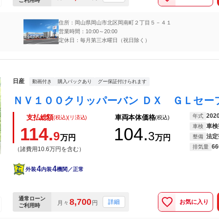
ご利用時
住所：岡山県岡山市北区岡南町２丁目５－４１
営業時間：10:00～20:00
定休日：毎月第三水曜日（祝日除く）
日産
動画付き
購入パックあり
グー保証付けられます
202
年式
支払総額
車両本体価格
(税込)(リ済込)
(税込)
車検
車検
114.
104.
9
3
法定
万円
万円
整備
66
排気量
（諸費用10.6万円を含む）
4
4
外装
内装
機関／正常
通常ローン
8,700
お気に入り
詳細
月々
円
ご利用時