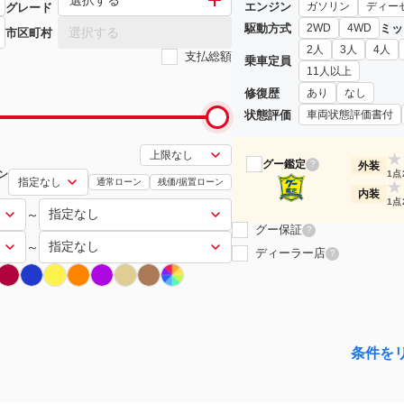
エンジン
ガソリン
ディー
グレード
駆動方式
ミッ
2WD
4WD
選択する
市区町村
2人
3人
4人
支払総額
乗車定員
11人以上
修復歴
あり
なし
状態評価
車両状態評価書付
★
グー鑑定
?
外装
ン
1点
通常ローン
残価/据置ローン
★
内装
1点
～
グー保証
?
～
ディーラー店
?
条件を