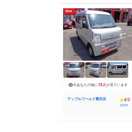
New
19人
今あなたの他に
が見ています
アップルワールド豊田店
4.9
165件