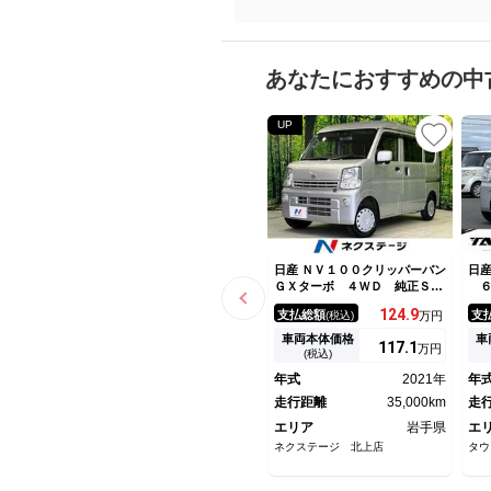
あなたにおすすめの中
UP
日産 ＮＶ１００クリッパーバン
日産
ＧＸターボ ４ＷＤ 純正ＳＤ
６
ナビ バックカメラ エマージ
Ａ
124.
9
支払総額
支
(税込)
万円
ェンシーブレーキ ドラレコ
テ
コーナーセンサー ＥＴＣ オ
ア
車両本体価格
車
117.
1
万円
ートライト Ｂｌｕｅｔｏｏｔ
オ
(税込)
ｈ再生 ＣＤ再生 フルセグ
ー
年式
2021年
年
走行距離
35,000km
走
エリア
岩手県
エ
ネクステージ 北上店
タウ