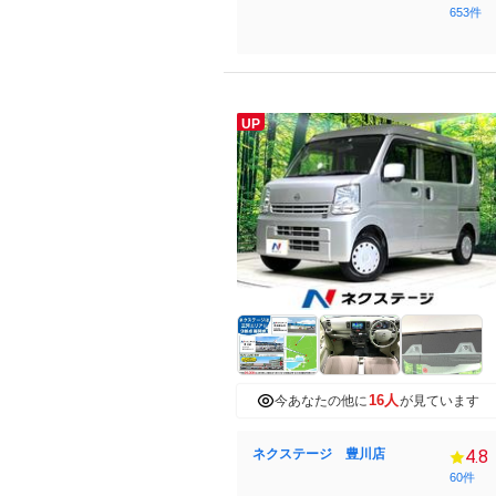
653件
UP
16人
今あなたの他に
が見ています
ネクステージ 豊川店
4.8
60件