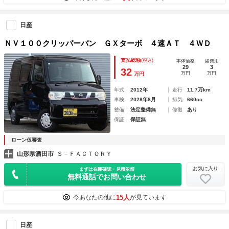
日産
ＮＶ１００クリッパーバン ＧＸターボ ４速ＡＴ ４ＷＤ
支払総額
(税込)
本体価格
諸費用
29
3
32
万円
万円
万円
年式
2012年
走行
11.7万km
車検
2028年8月
排気
660cc
整備
法定整備無
修復
あり
保証
保証無
ローン仮審査
山形県酒田市
Ｓ－ＦＡＣＴＯＲＹ
お気に入り
まずは在庫確認・見積依頼
無料通話でお問い合わせ
15人
今あなたの他に
が見ています
日産