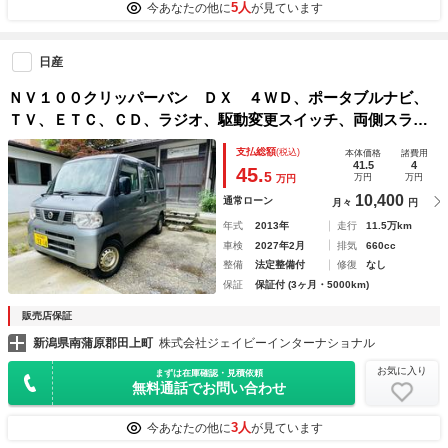
5人
今あなたの他に
が見ています
日産
ＮＶ１００クリッパーバン ＤＸ ４ＷＤ、ポータブルナビ、
ＴＶ、ＥＴＣ、ＣＤ、ラジオ、駆動変更スイッチ、両側スライ
ドドア、ハイルーフ、キーレスエントリー、エアコン、パワス
支払総額
(税込)
本体価格
諸費用
テアリング、Ｒ９年２月まで車検付き
41.5
4
45.
5
万円
万円
万円
10,400
通常ローン
月々
円
年式
2013年
走行
11.5万km
車検
2027年2月
排気
660cc
整備
法定整備付
修復
なし
保証
保証付 (3ヶ月・5000km)
販売店保証
新潟県南蒲原郡田上町
株式会社ジェイビーインターナショナル
お気に入り
まずは在庫確認・見積依頼
無料通話でお問い合わせ
3人
今あなたの他に
が見ています