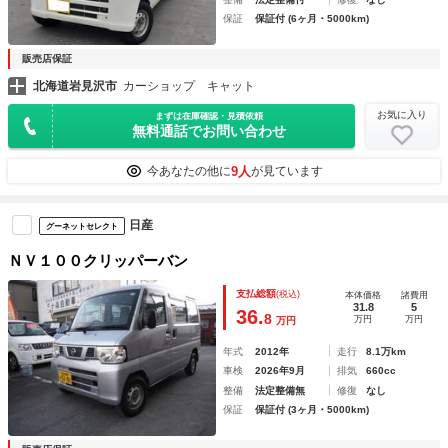
保証
保証付 (6ヶ月・5000km)
販売店保証
北海道岩見沢市
カーショップ キャット
お気に入り
まずは在庫確認・見積依頼
無料通話でお問い合わせ
9人
今あなたの他に
が見ています
日産
グーネットセレクト
ＮＶ１００クリッパーバン
支払総額
(税込)
本体価格
諸費用
31.8
5
36.
8
万円
万円
万円
年式
2012年
走行
8.1万km
車検
2026年9月
排気
660cc
整備
法定整備無
修復
なし
保証
保証付 (3ヶ月・5000km)