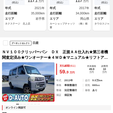
117.
117
1
万円
万円
ートライト Ｂｌｕｅｔｏｏｔ
売窓口２か所） 外ホイールキ
オーディオ 
(税込)
(税込)
(税込)
ｈ再生 ＣＤ再生 フルセグ
ャップ 電源コンセント パラ
ーメタリック
年式
2021年
年式
2017年
年式
ソル パラソルスタンド チェ
走行距離
35,000km
走行距離
34,000km
走行距離
ーン式
エリア
岩手県
エリア
岡山県
エリア
ネクステージ 北上店
カーショップチャッツ （株）雄
タウロスジャパ
豊
日産
グーネットセレクト
ＮＶ１００クリッパーバン ＤＸ 正規ＡＡ仕入れ★第三者機
関査定済み★ワンオーナー★４ＷＤ★マニュアル★リフトアッ
プ★社外アルミ★マッドタイヤ★レザー調カバー★バンパーラ
支払総額
(税込)
本体価格
諸費用
ッピング＆塗装★キャンプにも★車検２年★法定整備★
49.9
10
59.
9
万円
万円
万円
年式
2013年
走行
9.0万km
車検
車検整備付
排気
660cc
整備
法定整備付
修復
あり
保証
保証無
オンライン商談可