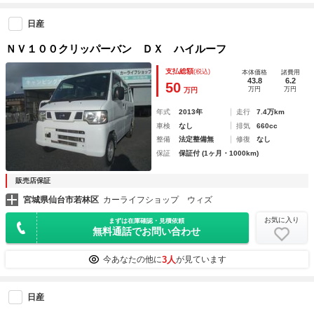
日産
ＮＶ１００クリッパーバン ＤＸ ハイルーフ
支払総額
(税込)
本体価格
諸費用
43.8
6.2
50
万円
万円
万円
年式
2013年
走行
7.4万km
車検
なし
排気
660cc
整備
法定整備無
修復
なし
保証
保証付 (1ヶ月・1000km)
販売店保証
宮城県仙台市若林区
カーライフショップ ウィズ
お気に入り
まずは在庫確認・見積依頼
無料通話でお問い合わせ
3人
今あなたの他に
が見ています
日産