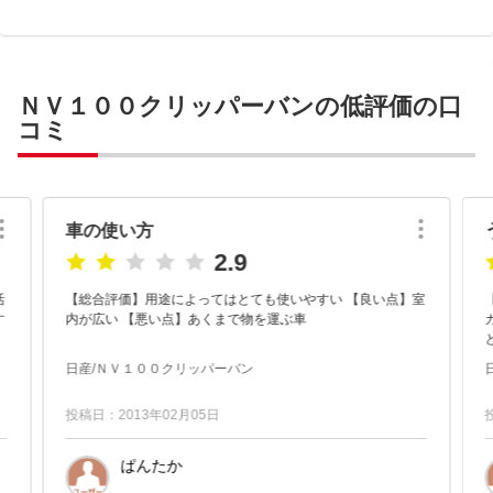
ＮＶ１００クリッパーバンの低評価の口
コミ
車の使い方
2.9
活
【総合評価】用途によってはとても使いやすい 【良い点】室
内が広い 【悪い点】あくまで物を運ぶ車
カ
日産/ＮＶ１００クリッパーバン
し
投稿日：2013年02月05日
ぱんたか