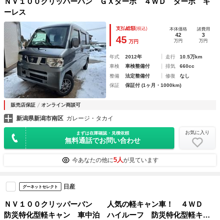
ＮＶ１００クリッパーバン ＧＸターボ ４ＷＤ ターボ キ
ーレス
支払総額
(税込)
本体価格
諸費用
42
3
45
万円
万円
万円
年式
2012年
走行
10.5万km
車検
車検整備付
排気
660cc
整備
法定整備付
修復
なし
保証
保証付 (1ヶ月・1000km)
販売店保証
オンライン商談可
新潟県新潟市南区
ガレージ・タカイ
お気に入り
まずは在庫確認・見積依頼
無料通話でお問い合わせ
5人
今あなたの他に
が見ています
日産
グーネットセレクト
ＮＶ１００クリッパーバン 人気の軽キャン車！ ４ＷＤ
防災特化型軽キャン 車中泊 ハイルーフ 防災特化型軽キャ