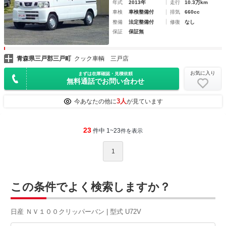
年式
2013年
走行
10.3万km
車検
車検整備付
排気
660cc
整備
法定整備付
修復
なし
保証
保証無
青森県三戸郡三戸町
クック車輌 三戸店
お気に入り
まずは在庫確認・見積依頼
無料通話でお問い合わせ
3人
今あなたの他に
が見ています
23
件中 1~23
件を表示
1
この条件でよく検索しますか？
日産 ＮＶ１００クリッパーバン | 型式 U72V