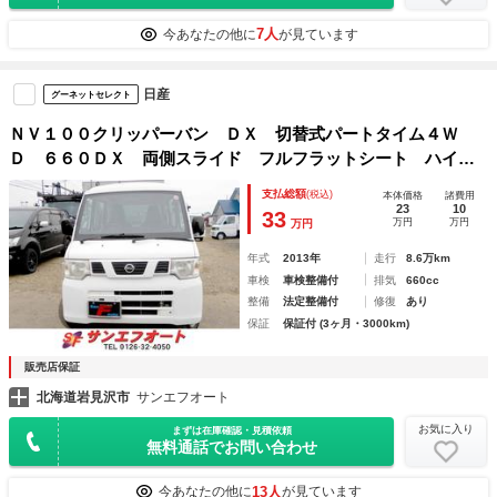
7人
今あなたの他に
が見ています
日産
グーネットセレクト
ＮＶ１００クリッパーバン ＤＸ 切替式パートタイム４Ｗ
Ｄ ６６０ＤＸ 両側スライド フルフラットシート ハイル
ーフ
支払総額
(税込)
本体価格
諸費用
23
10
33
万円
万円
万円
年式
2013年
走行
8.6万km
車検
車検整備付
排気
660cc
整備
法定整備付
修復
あり
保証
保証付 (3ヶ月・3000km)
販売店保証
北海道岩見沢市
サンエフオート
お気に入り
まずは在庫確認・見積依頼
無料通話でお問い合わせ
13人
今あなたの他に
が見ています