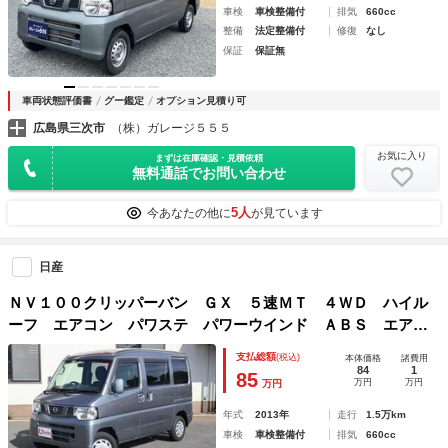
車検
車検整備付
排気
660cc
整備
法定整備付
修復
なし
保証
保証無
車両状態評価書
グー鑑定
オプション見積り可
広島県三次市
（株）ガレージ５５５
お気に入り
まずは在庫確認・見積依頼
無料通話でお問い合わせ
5人
今あなたの他に
が見ています
日産
ＮＶ１００クリッパーバン ＧＸ ５速ＭＴ ４ＷＤ ハイル
ーフ エアコン パワステ パワーウインド ＡＢＳ エアバ
ック 両側スライドドア ワンオーナー
支払総額
(税込)
本体価格
諸費用
84
1
85
万円
万円
万円
年式
2013年
走行
1.5万km
車検
車検整備付
排気
660cc