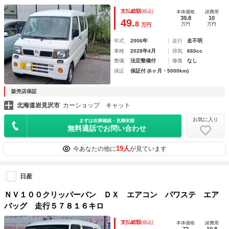
ンピングカー カープロデュースブランドニシモ提携 たった
支払総額
(税込)
本体価格
諸費用
１０秒で誰でも瞬時にフルフラットキャンピング仕様に！
39.8
10
49.
8
万円
万円
万円
年式
2006年
走行
走不明
車検
2028年4月
排気
660cc
整備
法定整備付
修復
なし
保証
保証付 (6ヶ月・5000km)
販売店保証
北海道岩見沢市
カーショップ キャット
お気に入り
まずは在庫確認・見積依頼
無料通話でお問い合わせ
19人
今あなたの他に
が見ています
日産
ＮＶ１００クリッパーバン ＤＸ エアコン パワステ エア
バッグ 走行５７８１６キロ
支払総額
(税込)
本体価格
諸費用