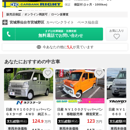
保証
保証付 (1ヶ月・1000km)
販売店保証
オンライン商談可
ローン仮審査
宮城県仙台市宮城野区
カーバンクライト ベース仙台店
お気に入り
まずは在庫確認・見積依頼
無料通話でお問い合わせ
5人
今あなたの他に
が見ています
あなたにおすすめの中古車
UP
日産 ＮＶ１００クリッパーバン
日産 ＮＶ１００クリッパーバン
日産 ＮＶ１０
ＧＸターボ ４ＷＤ 純正ＳＤ
ＤＸ 移動販売車 構造変更
６６０ Ｄ
ナビ バックカメラ エマージ
済 オレンジＩＩ全塗装 キャ
ＡＢＳ Ｗエ
124.
123
9
支払総額
支払総額
支払総額
(税込)
(税込)
(税込)
万円
万円
ェンシーブレーキ ドラレコ
ルルックカスタム専門店施工
テ エアコン
コーナーセンサー ＥＴＣ オ
キッチンカー（３槽シンク・販
ア パワ－ウ
車両本体価格
車両本体価格
車両本体価格