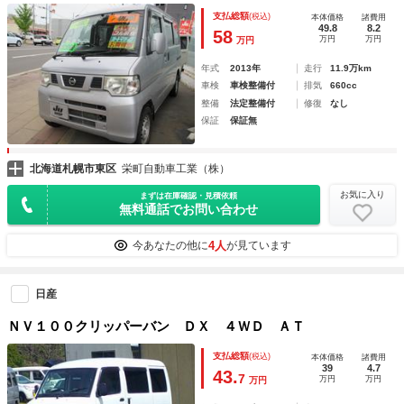
ジンスターター 両側スライドドア
支払総額
(税込)
本体価格
諸費用
49.8
8.2
58
万円
万円
万円
年式
2013年
走行
11.9万km
車検
車検整備付
排気
660cc
整備
法定整備付
修復
なし
保証
保証無
北海道札幌市東区
栄町自動車工業（株）
お気に入り
まずは在庫確認・見積依頼
無料通話でお問い合わせ
4人
今あなたの他に
が見ています
日産
ＮＶ１００クリッパーバン ＤＸ ４ＷＤ ＡＴ
支払総額
(税込)
本体価格
諸費用
39
4.7
43.
7
万円
万円
万円