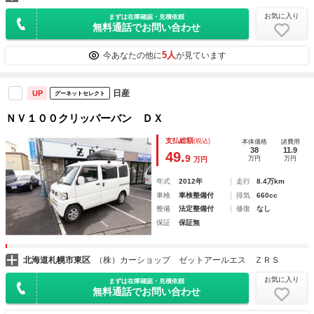
お気に入り
まずは在庫確認・見積依頼
無料通話でお問い合わせ
5人
今あなたの他に
が見ています
日産
UP
グーネットセレクト
ＮＶ１００クリッパーバン ＤＸ
支払総額
(税込)
本体価格
諸費用
38
11.9
49.
9
万円
万円
万円
年式
2012年
走行
8.4万km
車検
車検整備付
排気
660cc
整備
法定整備付
修復
なし
保証
保証無
北海道札幌市東区
（株）カーショップ ゼットアールエス ＺＲＳ
お気に入り
まずは在庫確認・見積依頼
無料通話でお問い合わせ