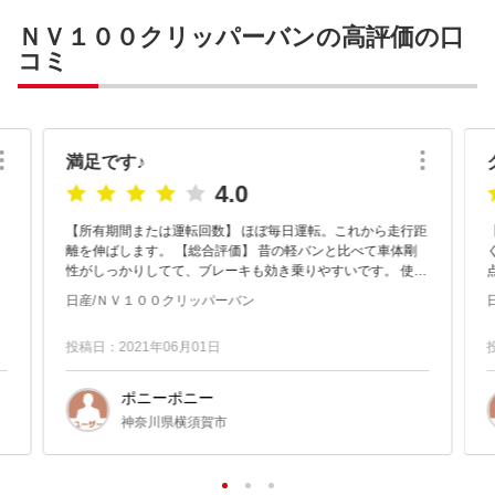
ＮＶ１００クリッパーバンの高評価の口
コミ
満足です♪
4.0
【所有期間または運転回数】 ほぼ毎日運転。これから走行距
【
離を伸ばします。 【総合評価】 昔の軽バンと比べて車体剛
性がしっかりしてて、ブレーキも効き乗りやすいです。 使い
勝手の良い軽バンとして満足してます♪ 【良い点】 車...
日産/ＮＶ１００クリッパーバン
投稿日：2021年06月01日
ポニーポニー
神奈川県横須賀市