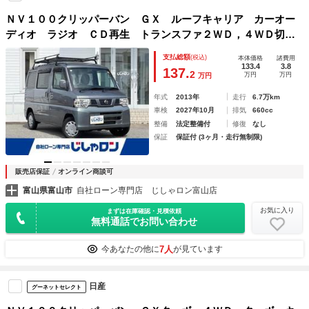
ＮＶ１００クリッパーバン ＧＸ ルーフキャリア カーオー
ディオ ラジオ ＣＤ再生 トランスファ２ＷＤ，４ＷＤ切り
替え ５速ＭＴ車 前席パワーウィンドウ ハロゲンヘッドラ
支払総額
(税込)
本体価格
諸費用
イト リモコンキー 保証書
133.4
3.8
137.
2
万円
万円
万円
年式
2013年
走行
6.7万km
車検
2027年10月
排気
660cc
整備
法定整備付
修復
なし
保証
保証付 (3ヶ月・走行無制限)
販売店保証
オンライン商談可
富山県富山市
自社ローン専門店 じしゃロン富山店
お気に入り
まずは在庫確認・見積依頼
無料通話でお問い合わせ
7人
今あなたの他に
が見ています
日産
グーネットセレクト