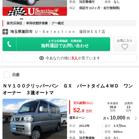
整備
法定整備付
修復
なし
保証
保証付 (12ヶ月・走行無制限)
販売店保証
車両状態評価書
グー鑑定
埼玉県蓮田市
Ｕ－Ｓｅｌｅｃｔｉｏｎ 蓮田ＷＥＳＴ店
お気に入り
まずは在庫確認・見積依頼
無料通話でお問い合わせ
8人
今あなたの他に
が見ています
日産
ＮＶ１００クリッパーバン ＧＸ パートタイム４ＷＤ ワン
オーナー ３速オートマ
支払総額
(税込)
本体価格
諸費用
39.8
13
52.
8
万円
万円
万円
10,000
通常ローン
月々
円
年式
2013年
走行
3.5万km
車検
なし
排気
660cc
整備
法定整備無
修復
なし