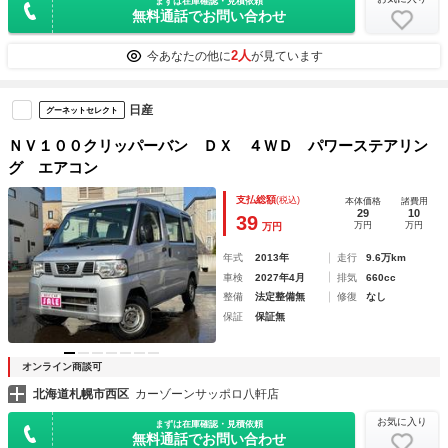
まずは在庫確認・見積依頼
無料通話でお問い合わせ
2人
今あなたの他に
が見ています
日産
グーネットセレクト
ＮＶ１００クリッパーバン ＤＸ ４ＷＤ パワーステアリン
グ エアコン
支払総額
(税込)
本体価格
諸費用
29
10
39
万円
万円
万円
年式
2013年
走行
9.6万km
車検
2027年4月
排気
660cc
整備
法定整備無
修復
なし
保証
保証無
オンライン商談可
北海道札幌市西区
カーゾーンサッポロ八軒店
お気に入り
まずは在庫確認・見積依頼
無料通話でお問い合わせ