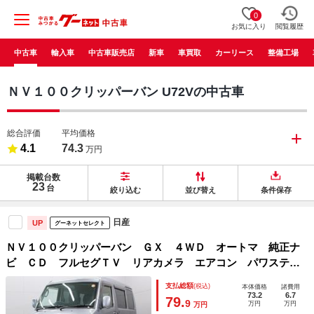
0
お気に入り
閲覧履歴
中古車
輸入車
中古車販売店
新車
車買取
カーリース
整備工場
ＮＶ１００クリッパーバン U72Vの中古車
総合評価
平均価格
4.1
74.3
万円
掲載台数
23
台
絞り込む
並び替え
条件保存
日産
UP
グーネットセレクト
ＮＶ１００クリッパーバン ＧＸ ４ＷＤ オートマ 純正ナ
ビ ＣＤ フルセグＴＶ リアカメラ エアコン パワステ
パワーウィンドウ 両側スライドドア キィーレス アンチロ
支払総額
(税込)
本体価格
諸費用
ックブレーキ ＡＢＳ キーレスエントリー エアバック
73.2
6.7
79.
9
万円
万円
万円