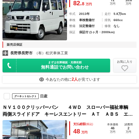
72
10.8
82.
8
万円
万円
万円
年式
2013年
走行
5.8万km
車検
車検整備付
排気
660cc
整備
法定整備付
修復
なし
保証
保証付 (1ヶ月・2000km)
販売店保証
長野県長野市
（有）松沢車体工業
お気に入り
まずは在庫確認・見積依頼
無料通話でお問い合わせ
2人
今あなたの他に
が見ています
日産
グーネットセレクト
ＮＶ１００クリッパーバン ４ＷＤ スローパー福祉車輌
両側スライドドア キーレスエントリー ＡＴ ＡＢＳ エア
コン パワーウィンドウ パワーステアリング 車椅子牽引ウ
支払総額
(税込)
本体価格
諸費用
インチ付き 介助者用リヤシート Ｗエアバッグ 電動車高調
46
2
48
万円
万円
万円
整付