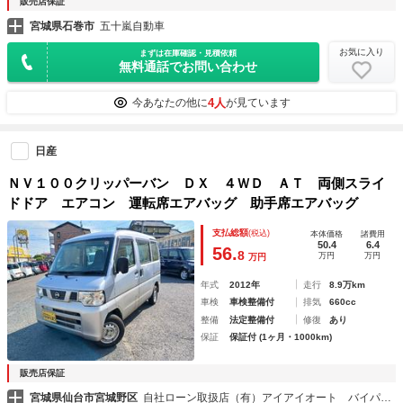
販売店保証
宮城県石巻市
五十嵐自動車
お気に入り
まずは在庫確認・見積依頼
無料通話でお問い合わせ
4人
今あなたの他に
が見ています
日産
ＮＶ１００クリッパーバン ＤＸ ４ＷＤ ＡＴ 両側スライ
ドドア エアコン 運転席エアバッグ 助手席エアバッグ
支払総額
(税込)
本体価格
諸費用
50.4
6.4
56.
8
万円
万円
万円
年式
2012年
走行
8.9万km
車検
車検整備付
排気
660cc
整備
法定整備付
修復
あり
保証
保証付 (1ヶ月・1000km)
販売店保証
宮城県仙台市宮城野区
自社ローン取扱店（有）アイアイオート バイパス本店・東仙台店