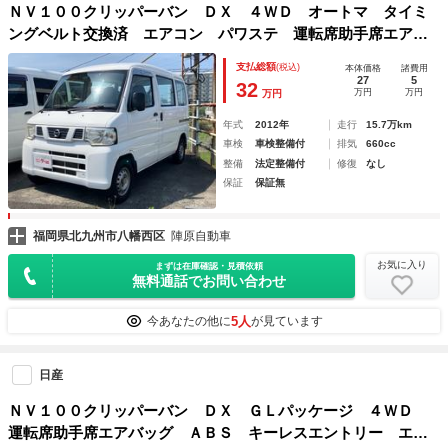
ＮＶ１００クリッパーバン ＤＸ ４ＷＤ オートマ タイミ
ングベルト交換済 エアコン パワステ 運転席助手席エアバ
ック 両側スライドドア 積載量３５０ｋｇ
支払総額
(税込)
本体価格
諸費用
27
5
32
万円
万円
万円
年式
2012年
走行
15.7万km
車検
車検整備付
排気
660cc
整備
法定整備付
修復
なし
保証
保証無
福岡県北九州市八幡西区
陣原自動車
お気に入り
まずは在庫確認・見積依頼
無料通話でお問い合わせ
5人
今あなたの他に
が見ています
日産
ＮＶ１００クリッパーバン ＤＸ ＧＬパッケージ ４ＷＤ
運転席助手席エアバッグ ＡＢＳ キーレスエントリー エン