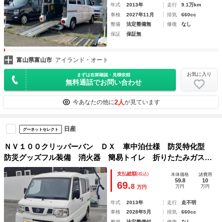
年式
2013年
走行
9.1万km
車検
2027年11月
排気
660cc
整備
法定整備無
修復
なし
保証
保証無
富山県富山市
アイランド・オート
お気に入り
まずは在庫確認・見積依頼
無料通話でお問い合わせ
2人
今あなたの他に
が見ています
日産
グーネットセレクト
ＮＶ１００クリッパーバン ＤＸ 車中泊仕様 防災特化型
防災グッズフル装備 消火器 簡易トイレ 折りたたみガスコ
ンロ 防災バッグ 食器セット 鍋やかん ベッド 棚 テー
支払総額
(税込)
本体価格
諸費用
ブル キャンピングカーブランドＮｉｓｉ－Ｍｏ提携 サイド
59.8
10
69.
8
万円
万円
万円
ポケット
年式
2013年
走行
走不明
車検
2028年5月
排気
660cc
整備
法定整備付
修復
なし