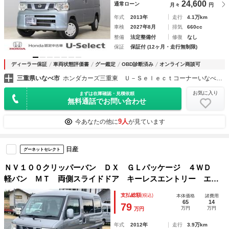
24,600
通常ローン
月々
円
年式
2013年
走行
4.1万km
車検
2027年8月
排気
660cc
整備
法定整備付
修復
なし
保証
保証付 (12ヶ月・走行無制限)
ディーラー保証
車両状態評価書
グー鑑定
OBD診断済み
オンライン商談可
三重県いなべ市
ホンダカーズ三重東 Ｕ－Ｓｅｌｅｃｔコーナーいなべ大安 株式会社ホンダ四輪販売中京
お気に入り
まずは在庫確認・見積依頼
無料通話でお問い合わせ
9人
今あなたの他に
が見ています
日産
グーネットセレクト
ＮＶ１００クリッパーバン ＤＸ ＧＬパッケージ ４ＷＤ
軽バン ＭＴ 両側スライドドア キーレスエントリー エア
コン パワーステアリング パワーウィンドウ 運転席エアバ
支払総額
(税込)
本体価格
諸費用
ッグ 助手席エアバッグ ＣＤ
65
14
79
万円
万円
万円
年式
2012年
走行
3.9万km