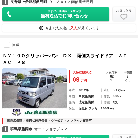
長野県上伊那郡飯島町
Ｄ－Ａｕｔｏ南信州飯島店
お気に入り
まずは在庫確認・見積依頼
無料通話でお問い合わせ
2人
今あなたの他に
が見ています
日産
ＮＶ１００クリッパーバン ＤＸ 両側スライドドア ＡＴ
ＡＣ ＰＳ
支払総額
(税込)
本体価格
諸費用
62
7
69
万円
万円
万円
年式
2012年
走行
5.4万km
車検
車検整備付
排気
660cc
整備
法定整備付
修復
なし
保証
保証付 (1ヶ月・1000km)
販売店保証
車両状態評価書
グー鑑定
オンライン商談可
群馬県藤岡市
オートショップＫ２
お気に入り