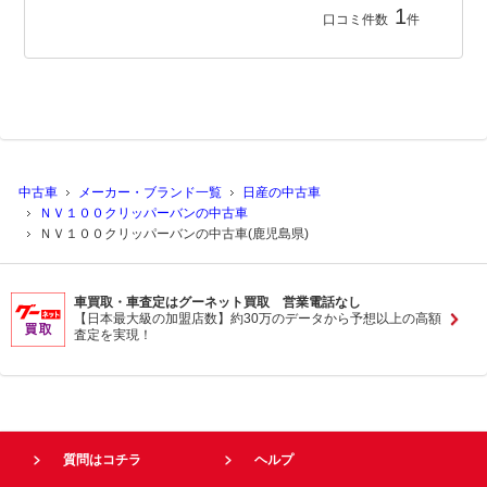
1
口コミ件数
件
中古車
メーカー・ブランド一覧
日産の中古車
ＮＶ１００クリッパーバンの中古車
ＮＶ１００クリッパーバンの中古車(鹿児島県)
車買取・車査定はグーネット買取 営業電話なし
【日本最大級の加盟店数】約30万のデータから予想以上の高額
査定を実現！
質問はコチラ
ヘルプ