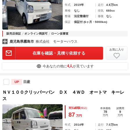
年式
2019年
走行
4.8万km
車検
なし
排気
660cc
整備
法定整備付
修復
なし
保証
保証付 (6ヶ月・5000km)
販売店保証
オンライン商談可
ローン仮審査
鹿児島県霧島市
株式会社 モーターハウス
お気に入り
在庫を確認・見積り依頼する
4人
今あなたの他に
が見ています
日産
UP
ＮＶ１００クリッパーバン ＤＸ ４ＷＤ オートマ キーレ
ス
支払総額
(税込)
本体価格
諸費用
78
9
87
万円
万円
万円
年式
2014年
走行
7.0万km