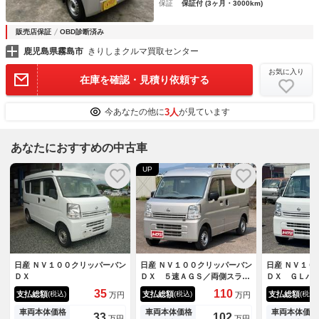
保証
保証付 (3ヶ月・3000km)
販売店保証
OBD診断済み
鹿児島県霧島市
きりしまクルマ買取センター
お気に入り
在庫を確認・見積り依頼する
3人
今あなたの他に
が見ています
あなたにおすすめの中古車
UP
日産 ＮＶ１００クリッパーバン
日産 ＮＶ１００クリッパーバン
日産 ＮＶ１０
ＤＸ
ＤＸ ５速ＡＧＳ／両側スライ
ＤＸ ＧＬパ
ド／純正ラジオ／キーレス／横
Ｔ・両側スラ
35
110
支払総額
支払総額
支払総額
(税込)
(税込)
(税込)
万円
万円
滑り防止／前席ＰＷ／オーバー
ＦＭラジオ・
ヘッドコンソール／プライバシ
Ｗ・オーバー
車両本体価格
車両本体価格
車両本体価格
33
102
万円
万円