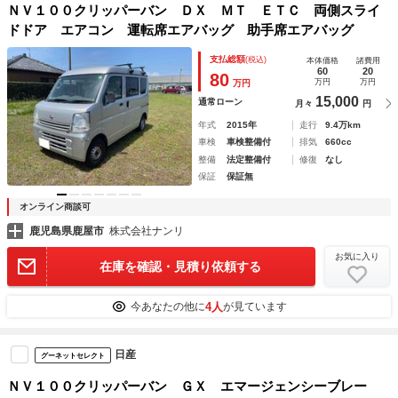
ＮＶ１００クリッパーバン ＤＸ ＭＴ ＥＴＣ 両側スライ
ドドア エアコン 運転席エアバッグ 助手席エアバッグ
支払総額
(税込)
本体価格
諸費用
60
20
80
万円
万円
万円
15,000
通常ローン
月々
円
年式
2015年
走行
9.4万km
車検
車検整備付
排気
660cc
整備
法定整備付
修復
なし
保証
保証無
オンライン商談可
鹿児島県鹿屋市
株式会社ナンリ
お気に入り
在庫を確認・見積り依頼する
4人
今あなたの他に
が見ています
日産
グーネットセレクト
ＮＶ１００クリッパーバン ＧＸ エマージェンシーブレー