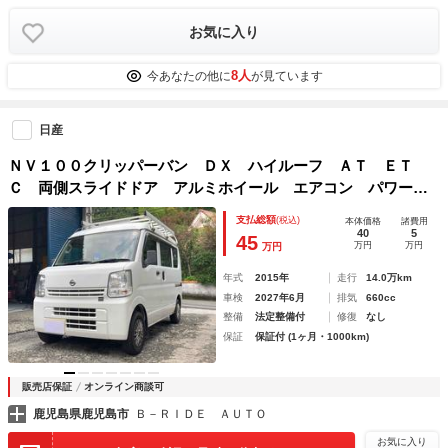
お気に入り
8人
今あなたの他に
が見ています
日産
ＮＶ１００クリッパーバン ＤＸ ハイルーフ ＡＴ ＥＴ
Ｃ 両側スライドドア アルミホイール エアコン パワース
テアリング 運転席エアバッグ 助手席エアバッグ
支払総額
(税込)
本体価格
諸費用
40
5
45
万円
万円
万円
年式
2015年
走行
14.0万km
車検
2027年6月
排気
660cc
整備
法定整備付
修復
なし
保証
保証付 (1ヶ月・1000km)
販売店保証
オンライン商談可
鹿児島県鹿児島市
Ｂ－ＲＩＤＥ ＡＵＴＯ
お気に入り