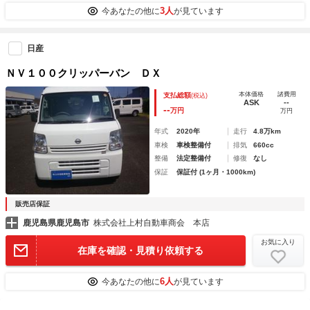
3人
今あなたの他に
が見ています
日産
ＮＶ１００クリッパーバン ＤＸ
本体価格
諸費用
支払総額
(税込)
ASK
--
--
万円
万円
年式
2020年
走行
4.8万km
車検
車検整備付
排気
660cc
整備
法定整備付
修復
なし
保証
保証付 (1ヶ月・1000km)
販売店保証
鹿児島県鹿児島市
株式会社上村自動車商会 本店
お気に入り
在庫を確認・見積り依頼する
6人
今あなたの他に
が見ています