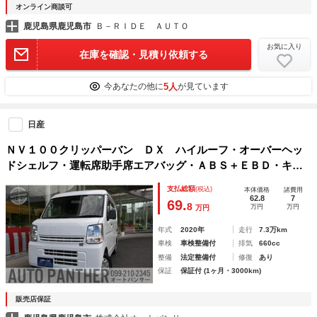
オンライン商談可
鹿児島県鹿児島市
Ｂ－ＲＩＤＥ ＡＵＴＯ
お気に入り
在庫を確認・見積り依頼する
5人
今あなたの他に
が見ています
日産
ＮＶ１００クリッパーバン ＤＸ ハイルーフ・オーバーヘッ
ドシェルフ・運転席助手席エアバッグ・ＡＢＳ＋ＥＢＤ・キー
レス・エアコン・ＡＭ／ＦＭラジオ・ＥＴＣ
支払総額
(税込)
本体価格
諸費用
62.8
7
69.
8
万円
万円
万円
年式
2020年
走行
7.3万km
車検
車検整備付
排気
660cc
整備
法定整備付
修復
あり
保証
保証付 (1ヶ月・3000km)
販売店保証