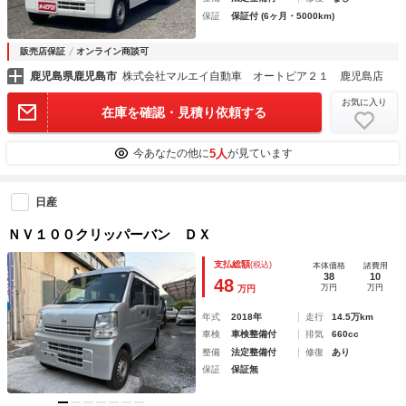
保証
保証付 (6ヶ月・5000km)
販売店保証
オンライン商談可
鹿児島県鹿児島市
株式会社マルエイ自動車 オートピア２１ 鹿児島店
お気に入り
在庫を確認・見積り依頼する
5人
今あなたの他に
が見ています
日産
ＮＶ１００クリッパーバン ＤＸ
支払総額
(税込)
本体価格
諸費用
38
10
48
万円
万円
万円
年式
2018年
走行
14.5万km
車検
車検整備付
排気
660cc
整備
法定整備付
修復
あり
保証
保証無