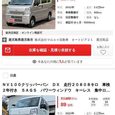
年式
2022年
走行
2.0万km
車検
車検整備付
排気
660cc
整備
法定整備付
修復
なし
保証
保証付 (6ヶ月・5000km)
販売店保証
オンライン商談可
鹿児島県鹿児島市
株式会社マルエイ自動車 オートピア２１ 鹿児島店
お気に入り
在庫を確認・見積り依頼する
5人
今あなたの他に
が見ています
日産
ＮＶ１００クリッパーバン ＤＸ 走行２０８０８キロ 車検
２年付き ５ＡＧＳ パワーウィンドウ キーレス 集中ロッ
ク ＥＴＣ
支払総額
(税込)
本体価格
諸費用
79
10
89
万円
万円
万円
年式
2023年
走行
2.1万km