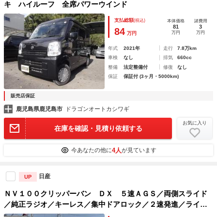
キ ハイルーフ 全席パワーウインド
支払総額
(税込)
本体価格
諸費用
81
3
84
万円
万円
万円
年式
2021年
走行
7.8万km
車検
なし
排気
660cc
整備
法定整備付
修復
なし
保証
保証付 (3ヶ月・5000km)
販売店保証
鹿児島県鹿児島市
ドラゴンオートカシワギ
お気に入り
在庫を確認・見積り依頼する
4人
今あなたの他に
が見ています
日産
UP
ＮＶ１００クリッパーバン ＤＸ ５速ＡＧＳ／両側スライド
／純正ラジオ／キーレス／集中ドアロック／２速発進／ライト
レベライザー／プライバシーガラス