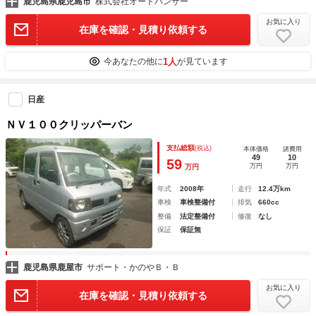
鹿児島県鹿児島市
株式会社オートパンサー
お気に入り
在庫を確認・見積り依頼する
1人
今あなたの他に
が見ています
日産
ＮＶ１００クリッパーバン
支払総額
(税込)
本体価格
諸費用
49
10
59
万円
万円
万円
年式
2008年
走行
12.4万km
車検
車検整備付
排気
660cc
整備
法定整備付
修復
なし
保証
保証無
鹿児島県鹿屋市
サポート・かのやＢ・Ｂ
お気に入り
在庫を確認・見積り依頼する