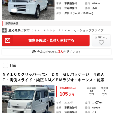
車検
車検整備付
排気
660cc
整備
法定整備付
修復
あり
保証
保証付 (1ヶ月・1000km)
販売店保証
鹿児島県出水市
ｃａｒ ｓｈｏｐ ｆｉｖｅ カーショップファイブ
お気に入り
在庫を確認・見積り依頼する
3人
今あなたの他に
が見ています
日産
ＮＶ１００クリッパーバン ＤＸ ＧＬパッケージ ４速Ａ
Ｔ・両側スライド・純正ＡＭ／ＦＭラジオ・キーレス・前席Ｐ
Ｗ・オーバーヘッドコンソール・ライトレベライザー・プライ
支払総額
(税込)
本体価格
諸費用
バシーガラス・Ｗエアバッグ・ＡＢＳ
97
8
105
万円
万円
万円
年式
2020年
走行
1.9万km
車検
車検整備付
排気
660cc
整備
法定整備付
修復
なし