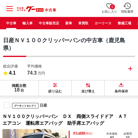
0
お気に入り
閲覧履歴
中古車
輸入車
中古車販売店
新車
車買取
カーリース
整備工場
日産ＮＶ１００クリッパーバンの中古車（鹿児島
県）
総合評価
平均価格
4.1
74.3
万円
掲載台数
18
台
絞り込む
並び替え
条件保存
日産
グーネットセレクト
ＮＶ１００クリッパーバン ＤＸ 両側スライドドア ＡＴ
エアコン 運転席エアバッグ 助手席エアバッグ
支払総額
(税込)
本体価格
諸費用
43
10