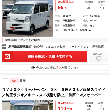
支払総額
(税込)
本体価格
諸費用
87
8
95
万円
万円
万円
年式
2019年
走行
4.3万km
車検
車検整備付
排気
660cc
整備
法定整備付
修復
なし
保証
保証付 (6ヶ月・5000km)
販売店保証
オンライン商談可
鹿児島県鹿児島市
株式会社マルエイ自動車 オートピア２１ 鹿児島店
お気に入り
在庫を確認・見積り依頼する
4人
今あなたの他に
が見ています
日産
UP
ＮＶ１００クリッパーバン ＤＸ ５速ＡＧＳ／両側スライド
／純正ラジオ／キーレス／横滑り防止／前席ＰＷ／オーバーヘ
ッドコンソール／プライバシーガラス
支払総額
(税込)
本体価格
諸費用
102
8
110
万円
万円
万円