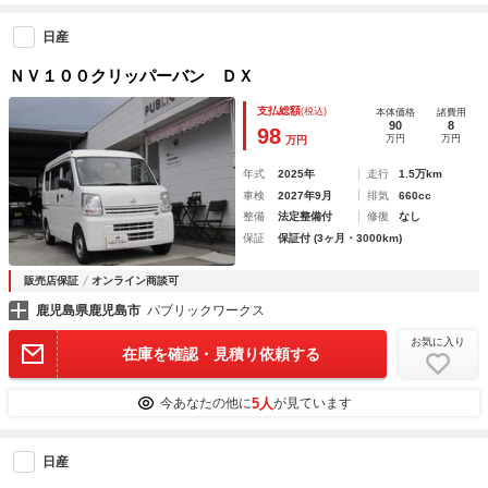
日産
ＮＶ１００クリッパーバン ＤＸ
支払総額
(税込)
本体価格
諸費用
90
8
98
万円
万円
万円
年式
2025年
走行
1.5万km
車検
2027年9月
排気
660cc
整備
法定整備付
修復
なし
保証
保証付 (3ヶ月・3000km)
販売店保証
オンライン商談可
鹿児島県鹿児島市
パブリックワークス
お気に入り
在庫を確認・見積り依頼する
5人
今あなたの他に
が見ています
日産