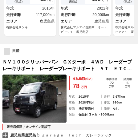
ーガラス
ル・ライトレ
(税込)
(税込)
(税込)
イバシーガラ
年式
2016年
年式
2022年
年式
グ・ＡＢＳ
走行距離
117,000km
走行距離
20,000km
走行距離
エリア
鹿児島県
エリア
鹿児島県
エリア
有限会社サンキ
株式会社マルエイ自動車 オート
株式会社マルエ
ピア２１ 鹿児島店
ピア２１ 鹿児
日産
ＮＶ１００クリッパーバン ＧＸターボ ４ＷＤ レーダーブ
レーキサポート レーダーブレーキサポート ＡＴ ＥＴＣ
４ドアパワーウィンドー オーバーヘッドコンソール
支払総額
(税込)
本体価格
諸費用
72
6
78
万円
万円
万円
年式
2015年
走行
7.6万km
車検
2028年8月
排気
660cc
整備
法定整備付
修復
なし
保証
保証付 (3ヶ月・3000km)
販売店保証
オンライン商談可
鹿児島県鹿児島市
ｇａｒａｇｅ Ｔｅｃｈ ガレージテック