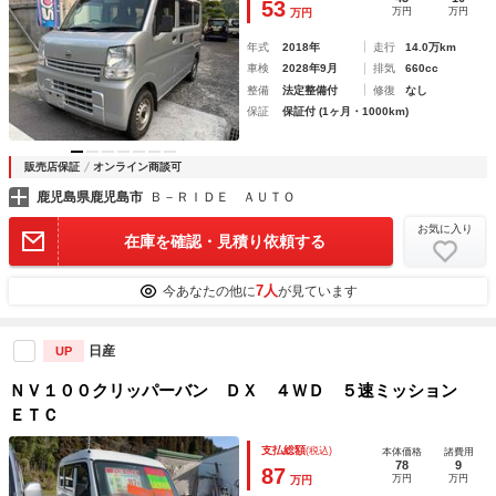
53
万円
万円
万円
年式
2018年
走行
14.0万km
車検
2028年9月
排気
660cc
整備
法定整備付
修復
なし
保証
保証付 (1ヶ月・1000km)
販売店保証
オンライン商談可
鹿児島県鹿児島市
Ｂ－ＲＩＤＥ ＡＵＴＯ
お気に入り
在庫を確認・見積り依頼する
7人
今あなたの他に
が見ています
日産
UP
ＮＶ１００クリッパーバン ＤＸ ４ＷＤ ５速ミッション
ＥＴＣ
支払総額
(税込)
本体価格
諸費用
78
9
87
万円
万円
万円