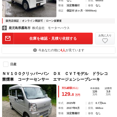
車検
なし
排気
660cc
整備
法定整備付
修復
なし
保証
保証付 (6ヶ月・5000km)
販売店保証
オンライン商談可
ローン仮審査
鹿児島県霧島市
株式会社 モーターハウス
お気に入り
在庫を確認・見積り依頼する
4人
今あなたの他に
が見ています
日産
ＮＶ１００クリッパーバン ＤＸ ＣＶＴモデル ドラレコ
禁煙車 コーナーセンサー エマージェンシーブレーキ
支払総額
(税込)
本体価格
諸費用
126
3.8
129.
8
万円
万円
万円
年式
2025年
走行
0.7万km
車検
2027年8月
排気
660cc
整備
法定整備付
修復
なし