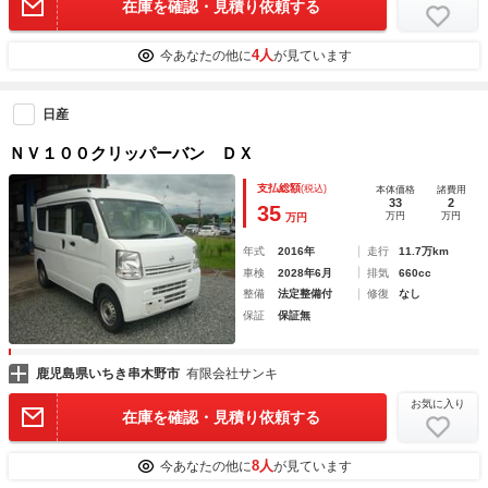
在庫を確認・見積り依頼する
4人
今あなたの他に
が見ています
日産
ＮＶ１００クリッパーバン ＤＸ
支払総額
(税込)
本体価格
諸費用
33
2
35
万円
万円
万円
年式
2016年
走行
11.7万km
車検
2028年6月
排気
660cc
整備
法定整備付
修復
なし
保証
保証無
鹿児島県いちき串木野市
有限会社サンキ
お気に入り
在庫を確認・見積り依頼する
8人
今あなたの他に
が見ています