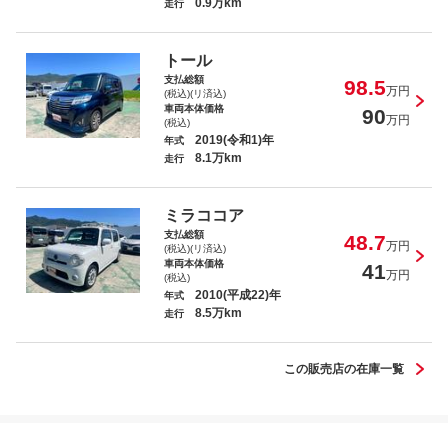
0.9万km
走行
プリウスアルファ Ｓ チューン ブラ
ック
トール
支払総額
98.5
万円
(税込)(リ済込)
車両本体価格
90
万円
(税込)
2019(令和1)年
年式
8.1万km
走行
ヴォクシー ハイブリッドＳ－Ｚ
ミラココア
支払総額
48.7
万円
(税込)(リ済込)
車両本体価格
41
万円
(税込)
2010(平成22)年
年式
8.5万km
ハスラー Ｇ
走行
この販売店の在庫一覧