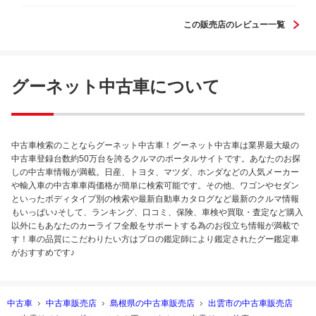
この販売店のレビュー一覧
グーネット中古車について
中古車検索のことならグーネット中古車！グーネット中古車は業界最大級の
中古車登録台数約50万台を誇るクルマのポータルサイトです。あなたのお探
しの中古車情報が満載。日産、トヨタ、マツダ、ホンダなどの人気メーカー
や輸入車の中古車車両価格が簡単に検索可能です。その他、ワゴンやセダン
といったボディタイプ別の検索や最新自動車カタログなど最新のクルマ情報
もいっぱい♪そして、ランキング、口コミ、保険、車検や買取・査定など購入
以外にもあなたのカーライフ全般をサポートする為のお役立ち情報が満載で
す！車の品質にこだわりたい方はプロの鑑定師により鑑定されたグー鑑定車
がおすすめです♪
中古車
中古車販売店
島根県の中古車販売店
出雲市の中古車販売店