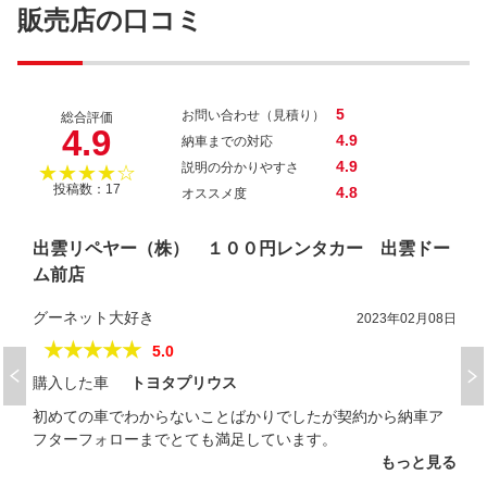
ＭＲワゴン １０ｔｈアニバーサリー リ
販売店の口コミ
ミテッド
5
お問い合わせ（見積り）
総合評価
4.9
4.9
納車までの対応
4.9
説明の分かりやすさ
★★★★☆
投稿数：17
4.8
オススメ度
出雲リペヤー（株） １００円レンタカー 出雲ドー
ム前店
グーネット大好き
2023年02月08日
★★★★★
5.0
購入した車
トヨタプリウス
初めての車でわからないことばかりでしたが契約から納車ア
フターフォローまでとても満足しています。
もっと見る