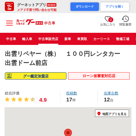
グーネットアプリ
RENEW
ダウンロード
アプリを開く
メアド不要で問い合わせ可能
0
お気に入り
閲覧履歴
中古車
輸入車
中古車販売店
新車
車買取
カーリース
整備工場
出雲リペヤー（株） １００円レンタカー
出雲ドーム前店
ローン仮審査対応店
グー鑑定加盟店
総合評価
投稿数
在庫台数
17
12
4.9
件
台
地図アプリを見る