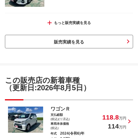
アルト Ｆ
もっと販売実績を見る
販売実績を見る
アルトラパン Ｓ
この販売店の新着車種
（更新日:2026年8月5日）
スイフト ハイブリッドＭＸ
ワゴンＲ
支払総額
118.8
万円
(税込)(リ済込)
車両本体価格
114
万円
(税込)
2024(令和6)年
年式