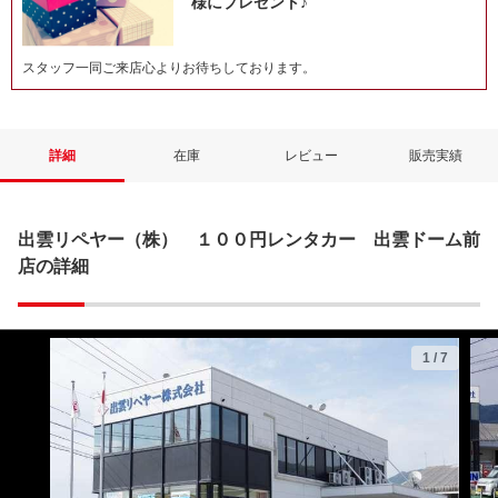
様にプレゼント♪
スタッフ一同ご来店心よりお待ちしております。
詳細
在庫
レビュー
販売実績
出雲リペヤー（株） １００円レンタカー 出雲ドーム前
店の詳細
1
/
7