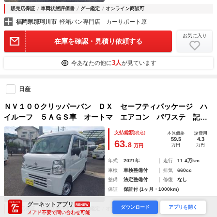
販売店保証
車両状態評価書
グー鑑定
オンライン商談可
福岡県那珂川市
軽箱バン専門店 カーサポート原
お気に入り
在庫を確認・見積り依頼する
3人
今あなたの他に
が見ています
日産
ＮＶ１００クリッパーバン ＤＸ セーフティパッケージ ハ
イルーフ ５ＡＧＳ車 オートマ エアコン パワステ 記録
簿 禁煙車
支払総額
(税込)
本体価格
諸費用
59.5
4.3
63.
8
万円
万円
万円
年式
2021年
走行
11.4万km
車検
車検整備付
排気
660cc
整備
法定整備付
修復
なし
保証
保証付 (1ヶ月・1000km)
グーネットアプリ
RENEW
ダウンロード
アプリを開く
販売店保証
車両状態評価書
グー鑑定
オンライン商談可
メアド不要で問い合わせ可能