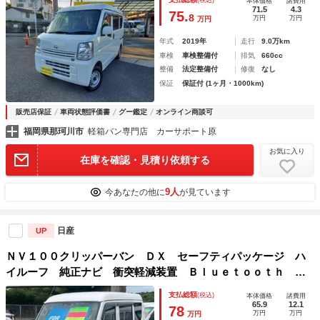
(税込)
本体価格
諸費用
71.5
4.3
75.
8
万円
万円
万円
年式
2019年
走行
9.0万km
車検
車検整備付
排気
660cc
整備
法定整備付
修復
なし
保証
保証付 (1ヶ月・1000km)
販売店保証
車両状態評価書
グー鑑定
オンライン商談可
福岡県那珂川市
軽箱バン専門店 カーサポート原
お気に入り
在庫を確認・見積り依頼する
9人
今あなたの他に
が見ています
日産
UP
ＮＶ１００クリッパーバン ＤＸ セーフティパッケージ ハ
イルーフ 純正ナビ 衝突軽減装置 Ｂｌｕｅｔｏｏｔｈ フ
ルセグ コーナーセンサー ＥＴＣ 集中ドアロック オート
支払総額
(税込)
本体価格
諸費用
ハイビーム レーン逸脱警報 ドアバイザー オートライト
65.9
12.1
78
万円
万円
万円
光軸調整ライト 頭上荷物入れ