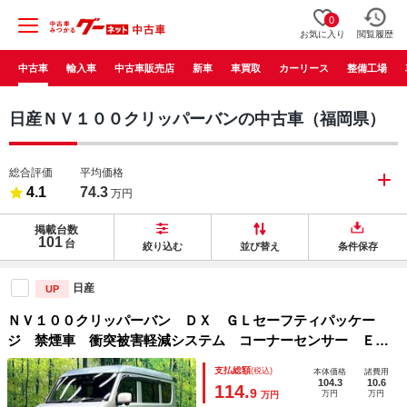
0
お気に入り
閲覧履歴
中古車
輸入車
中古車販売店
新車
車買取
カーリース
整備工場
日産ＮＶ１００クリッパーバンの中古車（福岡県）
総合評価
平均価格
4.1
74.3
万円
掲載台数
101
台
絞り込む
並び替え
条件保存
日産
UP
ＮＶ１００クリッパーバン ＤＸ ＧＬセーフティパッケー
ジ 禁煙車 衝突被害軽減システム コーナーセンサー ＥＴ
Ｃ 車線逸脱警報 レーンアシスト オートライト ハイビー
支払総額
(税込)
本体価格
諸費用
ムアシスト ＣＤ プライバシーガラス 先行車発進 パワー
104.3
10.6
114.
9
万円
万円
万円
ウィンドウ ハイルーフ