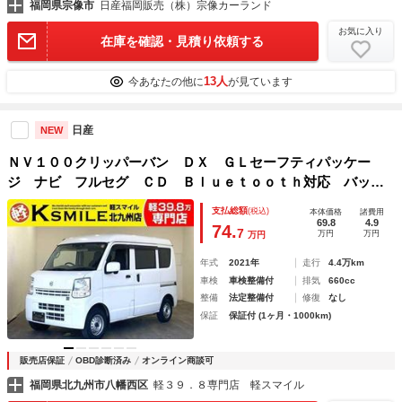
福岡県宗像市
日産福岡販売（株）宗像カーランド
お気に入り
在庫を確認・見積り依頼する
13人
今あなたの他に
が見ています
日産
NEW
ＮＶ１００クリッパーバン ＤＸ ＧＬセーフティパッケー
ジ ナビ フルセグ ＣＤ Ｂｌｕｅｔｏｏｔｈ対応 バック
カメラ ＥＴＣ 衝突軽減ブレーキ 横滑り防止装置 車線逸
支払総額
(税込)
本体価格
諸費用
脱防止装置 障害物センサー 前席パワーウインド 電動格納
69.8
4.9
74.
7
万円
万円
万円
ミラー キーレスエントリー
年式
2021年
走行
4.4万km
車検
車検整備付
排気
660cc
整備
法定整備付
修復
なし
保証
保証付 (1ヶ月・1000km)
販売店保証
OBD診断済み
オンライン商談可
福岡県北九州市八幡西区
軽３９．８専門店 軽スマイル