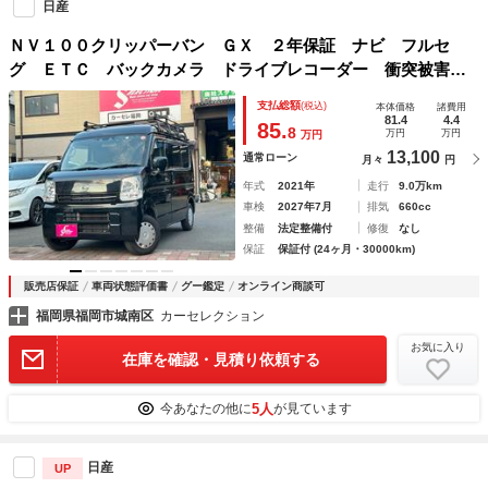
日産
ＮＶ１００クリッパーバン ＧＸ ２年保証 ナビ フルセ
グ ＥＴＣ バックカメラ ドライブレコーダー 衝突被害軽
減ブレーキ Ｂｌｕｅｔｏｏｔｈ
支払総額
(税込)
本体価格
諸費用
81.4
4.4
85.
8
万円
万円
万円
13,100
通常ローン
月々
円
年式
2021年
走行
9.0万km
車検
2027年7月
排気
660cc
整備
法定整備付
修復
なし
保証
保証付 (24ヶ月・30000km)
販売店保証
車両状態評価書
グー鑑定
オンライン商談可
福岡県福岡市城南区
カーセレクション
お気に入り
在庫を確認・見積り依頼する
5人
今あなたの他に
が見ています
日産
UP