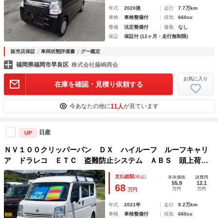
年式
2020後
走行
7.7万km
車検
車検整備付
排気
660cc
整備
法定整備付
修復
なし
保証
保証付 (12ヶ月・走行無制限)
販売店保証
車両状態評価書
グー鑑定
福岡県福岡市早良区
株式会社藤嶋商会
お気に入り
在庫を確認・見積り依頼する
11人
今あなたの他に
が見ています
日産
UP
ＮＶ１００クリッパーバン ＤＸ ハイルーフ ルーフキャリ
ア ドラレコ ＥＴＣ 盗難防止システム ＡＢＳ 頭上荷物
入れ 光軸調整ライト 両側スライドドア フルフラットシー
支払総額
(税込)
本体価格
諸費用
ト ドアバイザー エアコン パワステ ラジオ 記録簿
55.9
12.1
68
万円
万円
万円
年式
2021年
走行
9.2万km
車検
車検整備付
排気
660cc