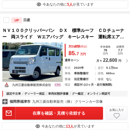
5人
今あなたの他に
が見ています
日産
UP
ＮＶ１００クリッパーバン ＤＸ 標準ルーフ ＣＤチューナ
ー 両スライド Ｗエアバッグ キーレスキー 運転席エアバ
ッグ エアコン パワステ付き ＡＢＳ 寒冷地仕様
支払総額
(税込)
本体価格
諸費用
78
7.7
85.
7
万円
万円
万円
22,600
通常ローン
月々
円
年式
2020年
走行
5.1万km
車検
車検整備付
排気
660cc
整備
法定整備付
修復
なし
保証
保証付 (12ヶ月・走行無制限)
認定中古車
ディーラー保証
車両状態評価書
グー鑑定
オンライン商談可
福岡県福津市
九州三菱自動車販売（株） クリーンカー宗像
お気に入り
在庫を確認・見積り依頼する
13人
今あなたの他に
が見ています