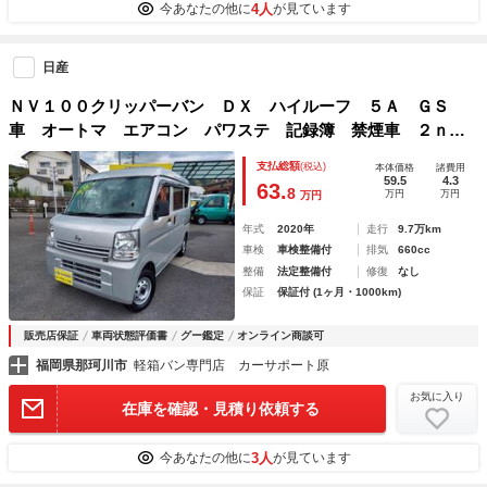
4人
今あなたの他に
が見ています
日産
ＮＶ１００クリッパーバン ＤＸ ハイルーフ ５Ａ ＧＳ
車 オートマ エアコン パワステ 記録簿 禁煙車 ２ｎｄ
発進 ＥＴＣ 両側スライドドア キーレスエントリー
支払総額
(税込)
本体価格
諸費用
59.5
4.3
63.
8
万円
万円
万円
年式
2020年
走行
9.7万km
車検
車検整備付
排気
660cc
整備
法定整備付
修復
なし
保証
保証付 (1ヶ月・1000km)
販売店保証
車両状態評価書
グー鑑定
オンライン商談可
福岡県那珂川市
軽箱バン専門店 カーサポート原
お気に入り
在庫を確認・見積り依頼する
3人
今あなたの他に
が見ています