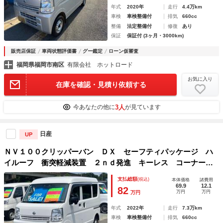
年式
2020年
走行
4.4万km
車検
車検整備付
排気
660cc
整備
法定整備付
修復
あり
保証
保証付 (3ヶ月・3000km)
販売店保証
車両状態評価書
グー鑑定
ローン仮審査
福岡県福岡市南区
有限会社 ホットロード
お気に入り
在庫を確認・見積り依頼する
3人
今あなたの他に
が見ています
日産
UP
ＮＶ１００クリッパーバン ＤＸ セーフティパッケージ ハ
イルーフ 衝突軽減装置 ２ｎｄ発進 キーレス コーナーセ
ンサー パワーウィンドウ 誤発進抑制装置 頭上荷物入れ
支払総額
(税込)
本体価格
諸費用
レーン逸脱警報 盗難防止装置 ＵＳＢ入力 ドアバイザー
69.9
12.1
82
万円
万円
万円
オートライト オートハイビーム
年式
2022年
走行
7.3万km
車検
車検整備付
排気
660cc