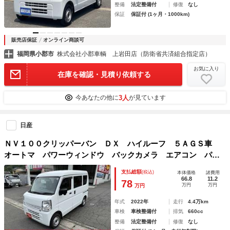
整備
法定整備付
修復
なし
保証
保証付 (1ヶ月・1000km)
販売店保証
オンライン商談可
福岡県小郡市
株式会社小郡車輌 上岩田店（防衛省共済組合指定店）
お気に入り
在庫を確認・見積り依頼する
3人
今あなたの他に
が見ています
日産
ＮＶ１００クリッパーバン ＤＸ ハイルーフ ５ＡＧＳ車
オートマ パワーウィンドウ バックカメラ エアコン パワ
ステ ワンオーナー
支払総額
(税込)
本体価格
諸費用
66.8
11.2
78
万円
万円
万円
年式
2022年
走行
4.4万km
車検
車検整備付
排気
660cc
整備
法定整備付
修復
なし