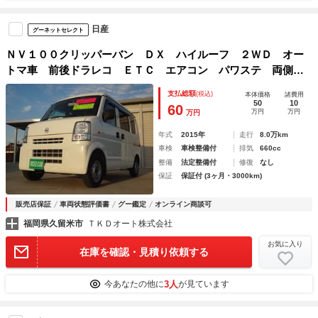
日産
グーネットセレクト
ＮＶ１００クリッパーバン ＤＸ ハイルーフ ２ＷＤ オー
トマ車 前後ドラレコ ＥＴＣ エアコン パワステ 両側ス
ライドドア
支払総額
(税込)
本体価格
諸費用
50
10
60
万円
万円
万円
年式
2015年
走行
8.0万km
車検
車検整備付
排気
660cc
整備
法定整備付
修復
なし
保証
保証付 (3ヶ月・3000km)
販売店保証
車両状態評価書
グー鑑定
オンライン商談可
福岡県久留米市
ＴＫＤオート株式会社
お気に入り
在庫を確認・見積り依頼する
3人
今あなたの他に
が見ています