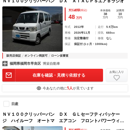
ＮＶ１００クリッパーバン ＤＸ ＡＴＡＣＰＳエアＢラジオ
支払総額
(税込)
本体価格
諸費用
38
10
48
万円
万円
万円
年式
2012年
走行
5.9万km
車検
2026年11月
排気
660cc
整備
法定整備付
修復
なし
保証
保証付 (1ヶ月・1000km)
販売店保証
オンライン商談可
ローン仮審査
福岡県福岡市早良区
博栄自動車
お気に入り
在庫を確認・見積り依頼する
5人
今あなたの他に
が見ています
日産
ＮＶ１００クリッパーバン ＤＸ ＧＬセーフティパッケー
ジ ハイルーフ オートマ エアコン フロントパワーウィン
ドウ ４速 記録簿 禁煙車
支払総額