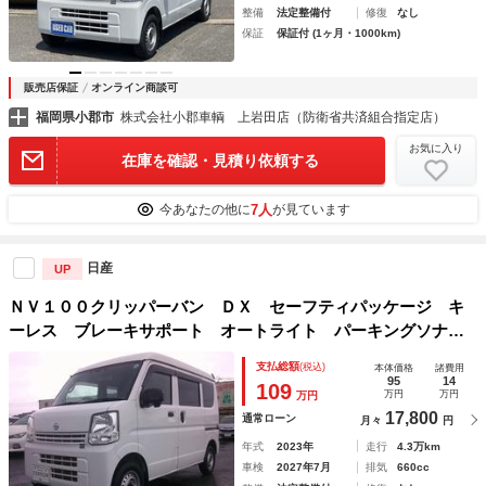
整備
法定整備付
修復
なし
保証
保証付 (1ヶ月・1000km)
販売店保証
オンライン商談可
福岡県小郡市
株式会社小郡車輌 上岩田店（防衛省共済組合指定店）
お気に入り
在庫を確認・見積り依頼する
7人
今あなたの他に
が見ています
日産
UP
ＮＶ１００クリッパーバン ＤＸ セーフティパッケージ キ
ーレス ブレーキサポート オートライト パーキングソナ
ー オーバーヘッドコンソール
支払総額
(税込)
本体価格
諸費用
95
14
109
万円
万円
万円
17,800
通常ローン
月々
円
年式
2023年
走行
4.3万km
車検
2027年7月
排気
660cc