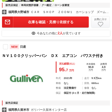
販売店保証
車両状態評価書
グー鑑定
ローン仮審査
福岡県大野城市
ＣＡＲ ＳＨＯＰ ＺＯＯＭ１ カーショップ ズームワン
お気に入り
在庫を確認・見積り依頼する
2人
今あなたの他に
が見ています
日産
NEW
ＮＶ１００クリッパーバン ＤＸ エアコン パワステ付き
支払総額
(税込)
本体価格
諸費用
90.8
4.9
95.
7
万円
万円
万円
年式
2021年
走行
9.9万km
車検
なし
排気
660cc
整備
法定整備付
修復
なし
保証
保証付 (3ヶ月・走行無制限)
販売店保証
福岡県久留米市
ガリバー久留米インター店