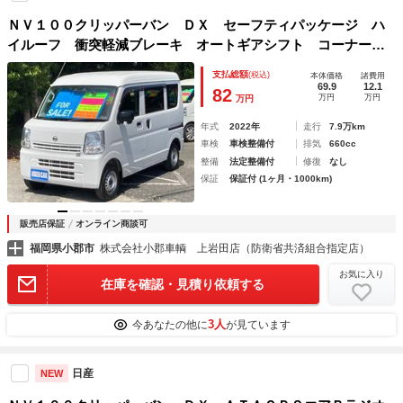
ＮＶ１００クリッパーバン ＤＸ セーフティパッケージ ハ
イルーフ 衝突軽減ブレーキ オートギアシフト コーナーセ
ンサ ドラレコ パワーウィンドウ ＥＴＣ ２ｎｄ発進 誤
支払総額
(税込)
本体価格
諸費用
発進抑制装置 オートハイビーム レーン逸脱警報 ＵＳＢ入
69.9
12.1
82
万円
万円
万円
力 光軸調整ライト ドアバイザー オートライト 記録簿
年式
2022年
走行
7.9万km
車検
車検整備付
排気
660cc
整備
法定整備付
修復
なし
保証
保証付 (1ヶ月・1000km)
販売店保証
オンライン商談可
福岡県小郡市
株式会社小郡車輌 上岩田店（防衛省共済組合指定店）
お気に入り
在庫を確認・見積り依頼する
3人
今あなたの他に
が見ています
日産
NEW