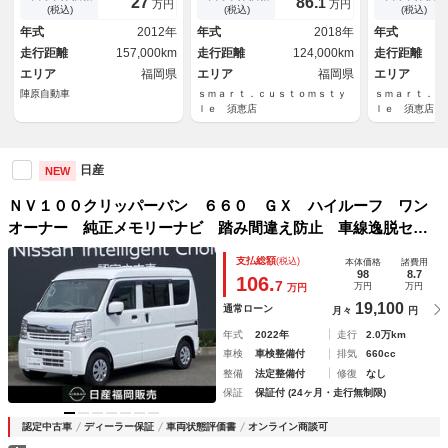
27
86.
1
万円
万円
積載量３５０ｋｇ
(税込)
(税込)
(税込)
年式
2012年
年式
2018年
年式
走行距離
157,000km
走行距離
124,000km
走行距離
エリア
福岡県
エリア
福岡県
エリア
陣原自動車
ｓｍａｒｔ．ｃｕｓｔｏｍｓｔｙ
ｓｍａｒｔ．ｃ
ｌｅ 須恵店
ｌｅ 須恵店
日産
NEW
ＮＶ１００クリッパーバン ６６０ ＧＸ ハイルーフ ワン
オーナー 純正メモリーナビ 踏み間違え防止 車線逸脱セン
サー ＬＥＤライト エアバック 全席パワーウインドウ 記
支払総額
(税込)
本体価格
諸費用
録簿付き キーレス ナビＴＶ ＥＴＣ 助手席エアバック
98
8.7
106.
7
万円
万円
万円
ワンオ－ナ－ メモリーナビ
19,100
通常ローン
月々
円
年式
2022年
走行
2.0万km
車検
車検整備付
排気
660cc
整備
法定整備付
修復
なし
保証
保証付 (24ヶ月・走行無制限)
認定中古車
ディーラー保証
車両状態評価書
オンライン商談可