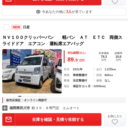
3人
今あなたの他に
が見ています
日産
NEW
ＮＶ１００クリッパーバン 軽バン ＡＴ ＥＴＣ 両側ス
ライドドア エアコン 運転席エアバッグ
支払総額
(税込)
本体価格
諸費用
79.3
10.6
89.
9
万円
万円
万円
年式
2021年
走行
1.0万km
車検
車検整備付
排気
660cc
整備
法定整備付
修復
なし
保証
保証付 (1ヶ月・1000km)
販売店保証
オンライン商談可
福岡県田川市
軽３９．８専門店 エムオート
お気に入り
在庫を確認・見積り依頼する