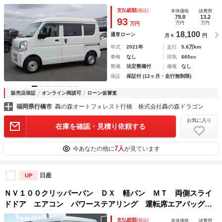
ジオ
支払総額
(税込)
本体価格
諸費用
79.8
13.2
93
万円
万円
万円
18,100
通常ローン
月々
円
年式
2021年
走行
5.6万km
車検
なし
排気
660cc
整備
法定整備付
修復
なし
保証
保証付 (12ヶ月・走行無制限)
販売店保証
オンライン商談可
ローン仮審査
福岡県行橋市
轟の森オートフォレスト行橋 株式会社轟の森ドラゴン
お気に入り
在庫を確認・見積り依頼する
7人
今あなたの他に
が見ています
日産
UP
ＮＶ１００クリッパーバン ＤＸ 軽バン ＭＴ 両側スライ
ドドア エアコン パワーステアリング 運転席エアバッグ
助手席エアバッグ
支払総額
(税込)
本体価格
諸費用