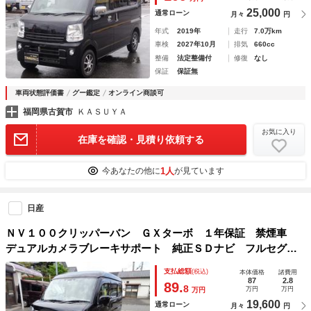
25,000
通常ローン
月々
円
年式
2019年
走行
7.0万km
車検
2027年10月
排気
660cc
整備
法定整備付
修復
なし
保証
保証無
車両状態評価書
グー鑑定
オンライン商談可
福岡県古賀市
ＫＡＳＵＹＡ
お気に入り
在庫を確認・見積り依頼する
1人
今あなたの他に
が見ています
日産
ＮＶ１００クリッパーバン ＧＸターボ １年保証 禁煙車
デュアルカメラブレーキサポート 純正ＳＤナビ フルセグＴ
Ｖ ＤＶＤ再生 Ｂｌｕｅｔｏｏｔｈ バックカメラ ＥＴ
支払総額
(税込)
本体価格
諸費用
Ｃ ドラレコ アルパインスピーカー＆ツイーター 電格ミラ
87
2.8
89.
8
万円
万円
万円
ー 車線離脱警報
19,600
通常ローン
月々
円