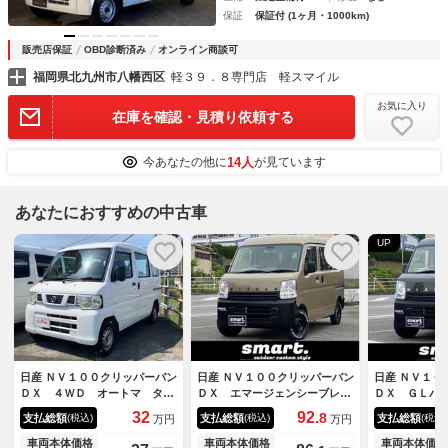
保証
保証付 (1ヶ月・1000km)
販売店保証
OBD診断済み
オンライン商談可
福岡県北九州市八幡西区
軽３９．８専門店 軽スマイル
お気に入り
在庫を確認・見積り依頼する
14人
今あなたの他に
が見ています
あなたにおすすめの中古車
UP
日産 ＮＶ１００クリッパーバン
日産 ＮＶ１００クリッパーバン
日産 ＮＶ１０
ＤＸ ４ＷＤ オートマ タイ
ＤＸ エマージェンシーブレー
ＤＸ ＧＬパ
ミングベルト交換済 エアコ
キパッケージ ハイルーフ ｓ
ーフ ｓｍａ
32
92.
8
支払総額
支払総額
支払総額
(税込)
(税込)
(税込)
万円
万円
ン パワステ 運転席助手席エ
ｍａｒｔカラーパッケージ
ージ
アバック 両側スライドドア
車両本体価格
車両本体価格
車両本体価格