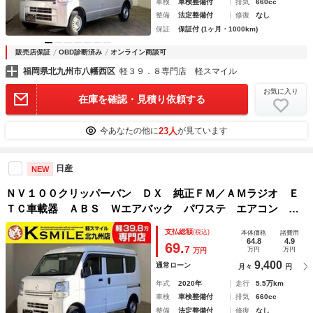
車検
車検整備付
排気
660cc
整備
法定整備付
修復
なし
保証
保証付 (1ヶ月・1000km)
販売店保証
OBD診断済み
オンライン商談可
福岡県北九州市八幡西区
軽３９．８専門店 軽スマイル
お気に入り
在庫を確認・見積り依頼する
23人
今あなたの他に
が見ています
日産
NEW
ＮＶ１００クリッパーバン ＤＸ 純正ＦＭ／ＡＭラジオ Ｅ
ＴＣ車載器 ＡＢＳ Ｗエアバック パワステ エアコン オ
ートギアシフト 集中ドアロック キーレスエントリー
支払総額
(税込)
本体価格
諸費用
64.8
4.9
69.
7
万円
万円
万円
9,400
通常ローン
月々
円
年式
2020年
走行
5.5万km
車検
車検整備付
排気
660cc
整備
法定整備付
修復
なし