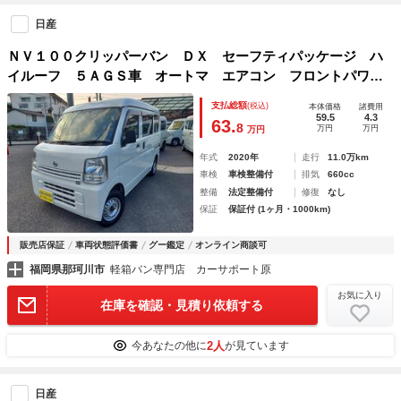
日産
ＮＶ１００クリッパーバン ＤＸ セーフティパッケージ ハ
イルーフ ５ＡＧＳ車 オートマ エアコン フロントパワー
ウィンドウ ドライブレコーダー 記録簿 禁煙車
支払総額
(税込)
本体価格
諸費用
59.5
4.3
63.
8
万円
万円
万円
年式
2020年
走行
11.0万km
車検
車検整備付
排気
660cc
整備
法定整備付
修復
なし
保証
保証付 (1ヶ月・1000km)
販売店保証
車両状態評価書
グー鑑定
オンライン商談可
福岡県那珂川市
軽箱バン専門店 カーサポート原
お気に入り
在庫を確認・見積り依頼する
2人
今あなたの他に
が見ています
日産