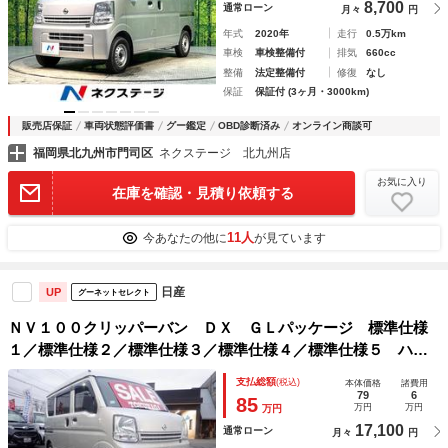
8,700
通常ローン
月々
円
年式
2020年
走行
0.5万km
車検
車検整備付
排気
660cc
整備
法定整備付
修復
なし
保証
保証付 (3ヶ月・3000km)
販売店保証
車両状態評価書
グー鑑定
OBD診断済み
オンライン商談可
福岡県北九州市門司区
ネクステージ 北九州店
お気に入り
在庫を確認・見積り依頼する
11人
今あなたの他に
が見ています
日産
UP
グーネットセレクト
ＮＶ１００クリッパーバン ＤＸ ＧＬパッケージ 標準仕様
１／標準仕様２／標準仕様３／標準仕様４／標準仕様５ ハイ
ルーフ ナビ キーレスエントリー 両側スライドドア Ｒ０
支払総額
(税込)
本体価格
諸費用
６Ａ水冷直列３気筒１２バルブエンジン ５ＡＧＳ車 ２Ｗ
79
6
85
万円
万円
万円
Ｄ ２ｎｄ発進 ＡＢＳ
17,100
通常ローン
月々
円