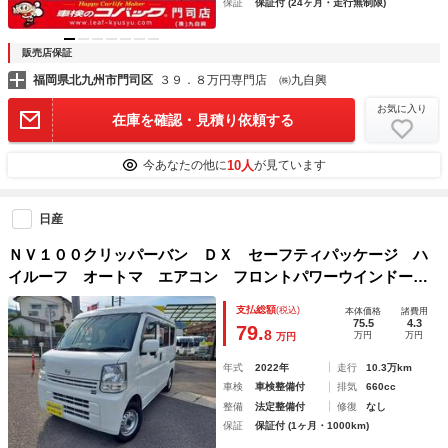
保証
保証付 (24ヶ月・走行無制限)
販売店保証
福岡県北九州市門司区
３９．８万円専門店 ㈱九自興
お気に入り
在庫を確認・見積り依頼する
10人
今あなたの他に
が見ています
日産
ＮＶ１００クリッパーバン ＤＸ セーフティパッケージ ハ
イルーフ オートマ エアコン フロントパワーウインドー
ドライブレコーダー ＥＴＣ 記録簿 禁煙車
支払総額
(税込)
本体価格
諸費用
75.5
4.3
79.
8
万円
万円
万円
年式
2022年
走行
10.3万km
車検
車検整備付
排気
660cc
整備
法定整備付
修復
なし
保証
保証付 (1ヶ月・1000km)