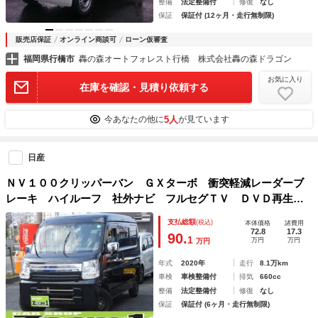
整備
法定整備付
修復
なし
保証
保証付 (12ヶ月・走行無制限)
販売店保証
オンライン商談可
ローン仮審査
福岡県行橋市
轟の森オートフォレスト行橋 株式会社轟の森ドラゴン
お気に入り
在庫を確認・見積り依頼する
5人
今あなたの他に
が見ています
日産
ＮＶ１００クリッパーバン ＧＸターボ 衝突軽減レーダーブ
レーキ ハイルーフ 社外ナビ フルセグＴＶ ＤＶＤ再生
Ｂｌｕｅｔｏｏｔｈ バックカメラ ドライブレコーダー 両
支払総額
(税込)
本体価格
諸費用
側スライドドア ＬＥＤヘッドライト コーナーセンサー メ
72.8
17.3
90.
1
万円
万円
万円
ッキドアミラー
年式
2020年
走行
8.1万km
車検
車検整備付
排気
660cc
整備
法定整備付
修復
なし
保証
保証付 (6ヶ月・走行無制限)