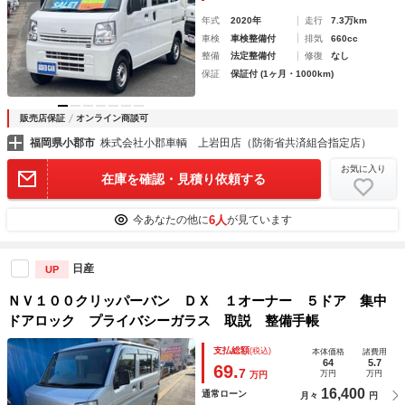
年式
2020年
走行
7.3万km
車検
車検整備付
排気
660cc
整備
法定整備付
修復
なし
保証
保証付 (1ヶ月・1000km)
販売店保証
オンライン商談可
福岡県小郡市
株式会社小郡車輌 上岩田店（防衛省共済組合指定店）
お気に入り
在庫を確認・見積り依頼する
6人
今あなたの他に
が見ています
日産
UP
ＮＶ１００クリッパーバン ＤＸ １オーナー ５ドア 集中
ドアロック プライバシーガラス 取説 整備手帳
支払総額
(税込)
本体価格
諸費用
64
5.7
69.
7
万円
万円
万円
16,400
通常ローン
月々
円