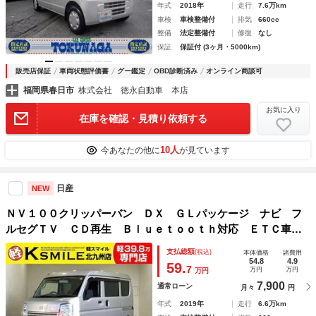
年式
2018年
走行
7.6万km
車検
車検整備付
排気
660cc
整備
法定整備付
修復
なし
保証
保証付 (3ヶ月・5000km)
販売店保証
車両状態評価書
グー鑑定
OBD診断済み
オンライン商談可
福岡県春日市
株式会社 徳永自動車 本店
お気に入り
在庫を確認・見積り依頼する
10人
今あなたの他に
が見ています
日産
NEW
ＮＶ１００クリッパーバン ＤＸ ＧＬパッケージ ナビ フ
ルセグＴＶ ＣＤ再生 Ｂｌｕｅｔｏｏｔｈ対応 ＥＴＣ車載
器 ＡＢＳ Ｗエアバック エアコン 前席パワーウインド
支払総額
(税込)
本体価格
諸費用
キーレスエントリー
54.8
4.9
59.
7
万円
万円
万円
7,900
通常ローン
月々
円
年式
2019年
走行
6.6万km