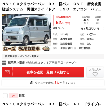
ＮＶ１００クリッパーバン ＤＸ 軽バン ＣＶＴ 衝突被害
軽減システム 両側スライドドア ＥＳＣ エアコン パワー
ステアリング 運転席エアバッグ 助手席エアバッグ
支払総額
(税込)
本体価格
諸費用
42.9
10
52.
9
万円
万円
万円
8,200
通常ローン
月々
円
年式
2016年
走行
8.4万km
車検
車検整備付
排気
660cc
整備
法定整備付
修復
なし
保証
保証付 (12ヶ月・走行無制限)
販売店保証
オンライン商談可
福岡県小郡市
軽自動車３９．８万円専門店～カーズ～
お気に入り
在庫を確認・見積り依頼する
6人
今あなたの他に
が見ています
日産
UP
ＮＶ１００クリッパーバン ＤＸ 軽バン ＡＴ ドライブレ