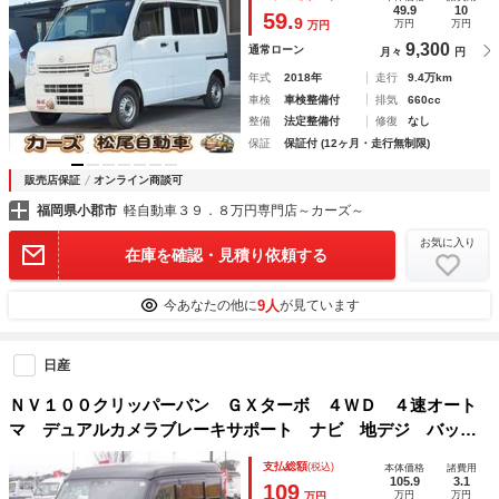
49.9
10
59.
9
万円
万円
万円
9,300
通常ローン
月々
円
年式
2018年
走行
9.4万km
車検
車検整備付
排気
660cc
整備
法定整備付
修復
なし
保証
保証付 (12ヶ月・走行無制限)
販売店保証
オンライン商談可
福岡県小郡市
軽自動車３９．８万円専門店～カーズ～
お気に入り
在庫を確認・見積り依頼する
9人
今あなたの他に
が見ています
日産
ＮＶ１００クリッパーバン ＧＸターボ ４ＷＤ ４速オート
マ デュアルカメラブレーキサポート ナビ 地デジ バック
カメラ Ｂｌｕｅｔｏｏｔｈ ＥＴＣ ドラレコ １２インチ
支払総額
(税込)
本体価格
諸費用
ＡＷ 電格ミラー リヤヒーター キーレス リヤスポ
105.9
3.1
109
万円
万円
万円