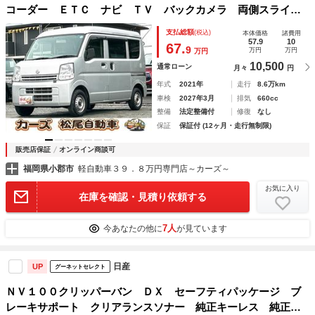
コーダー ＥＴＣ ナビ ＴＶ バックカメラ 両側スライド
ドア キーレスエントリー エアコン 運転席エアバッグ 助
支払総額
(税込)
本体価格
諸費用
手席エアバッグ ＣＤ ＵＳＢ
57.9
10
67.
9
万円
万円
万円
10,500
通常ローン
月々
円
年式
2021年
走行
8.6万km
車検
2027年3月
排気
660cc
整備
法定整備付
修復
なし
保証
保証付 (12ヶ月・走行無制限)
販売店保証
オンライン商談可
福岡県小郡市
軽自動車３９．８万円専門店～カーズ～
お気に入り
在庫を確認・見積り依頼する
7人
今あなたの他に
が見ています
日産
UP
グーネットセレクト
ＮＶ１００クリッパーバン ＤＸ セーフティパッケージ ブ
レーキサポート クリアランスソナー 純正キーレス 純正ラ