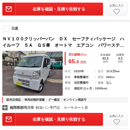
お気に入り
在庫を確認・見積り依頼する
日産
ＮＶ１００クリッパーバン ＤＸ セーフティパッケージ ハ
イルーフ ５Ａ ＧＳ車 オートマ エアコン パワーステア
リング 記録簿 禁煙車 レーダーブレーキサポート ２ｎｄ
支払総額
(税込)
本体価格
諸費用
発進 ドライブレコーダー
61.5
4.3
65.
8
万円
万円
万円
年式
2020年
走行
10.0万km
車検
車検整備付
排気
660cc
整備
法定整備付
修復
なし
保証
保証付 (1ヶ月・1000km)
販売店保証
車両状態評価書
グー鑑定
オンライン商談可
福岡県那珂川市
軽箱バン専門店 カーサポート原
お気に入り
在庫を確認・見積り依頼する