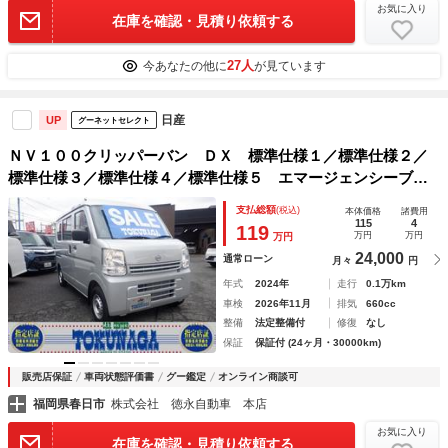
お気に入り
在庫を確認・見積り依頼する
27人
今あなたの他に
が見ています
日産
UP
グーネットセレクト
ＮＶ１００クリッパーバン ＤＸ 標準仕様１／標準仕様２／
標準仕様３／標準仕様４／標準仕様５ エマージェンシーブレ
ーキ オートライト ハイルーフ ＡＭ／ＦＭラジオ付き 両
支払総額
(税込)
本体価格
諸費用
側スライドドア Ｒ０６Ａエンジン ＣＶＴ ２ＷＤ Ａエ
115
4
119
万円
万円
万円
アコン
24,000
通常ローン
月々
円
年式
2024年
走行
0.1万km
車検
2026年11月
排気
660cc
整備
法定整備付
修復
なし
保証
保証付 (24ヶ月・30000km)
販売店保証
車両状態評価書
グー鑑定
オンライン商談可
福岡県春日市
株式会社 徳永自動車 本店
お気に入り
在庫を確認・見積り依頼する