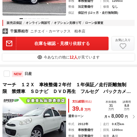
車検
車検整備付
排気
1200cc
整備
法定整備付
修復
なし
保証
保証付 (12ヶ月・走行無制限)
販売店保証
オンライン商談可
オプション見積り可
ローン仮審査
千葉県柏市
ニチエイ・カーマックス 柏本店
お気に入り
在庫を確認・見積り依頼する
12人
今あなたの他に
が見ています
日産
NEW
マーチ １２Ｘ 車検整備２年付 １年保証／走行距離無制
限 禁煙車 ＳＤナビ ＤＶＤ再生 フルセグ バックカメ
ラ ＡＵＸ Ｂｌｕｅｔｏｏｔｈ音楽 スマートキー ＥＴ
支払総額
(税込)
本体価格
諸費用
Ｃ アイドリングストップ タイミングチェーン
31
8.8
39.
8
万円
万円
万円
8,000
通常ローン
月々
円
年式
2012年
走行
0.8万km
車検
車検整備付
排気
1200cc
整備
法定整備付
修復
あり