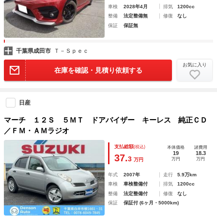
車検
2028年4月
排気
1200cc
整備
法定整備無
修復
なし
保証
保証無
千葉県成田市
Ｔ－Ｓｐｅｃ
お気に入り
在庫を確認・見積り依頼する
日産
マーチ １２Ｓ ５ＭＴ ドアバイザー キーレス 純正ＣＤ
／ＦＭ・ＡＭラジオ
支払総額
(税込)
本体価格
諸費用
19
18.3
37.
3
万円
万円
万円
年式
2007年
走行
5.9万km
車検
車検整備付
排気
1200cc
整備
法定整備付
修復
なし
保証
保証付 (6ヶ月・5000km)