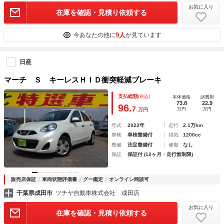
お気に入り
在庫を確認・見積り依頼する
9人
今あなたの他に
が見ています
日産
マーチ Ｓ キーレスＨＩＤ衝突軽減ブレーキ
支払総額
(税込)
本体価格
諸費用
73.8
22.9
96.
7
万円
万円
万円
年式
2022年
走行
2.1万km
車検
車検整備付
排気
1200cc
整備
法定整備付
修復
なし
保証
保証付 (12ヶ月・走行無制限)
販売店保証
車両状態評価書
グー鑑定
オンライン商談可
千葉県成田市
ツチヤ自動車株式会社 成田店
お気に入り
在庫を確認・見積り依頼する