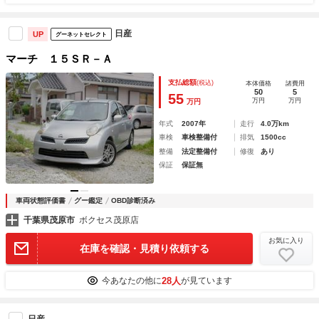
日産
UP
グーネットセレクト
マーチ １５ＳＲ－Ａ
支払総額
(税込)
本体価格
諸費用
50
5
55
万円
万円
万円
年式
2007年
走行
4.0万km
車検
車検整備付
排気
1500cc
整備
法定整備付
修復
あり
保証
保証無
車両状態評価書
グー鑑定
OBD診断済み
千葉県茂原市
ボクセス茂原店
お気に入り
在庫を確認・見積り依頼する
28人
今あなたの他に
が見ています