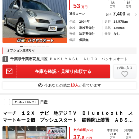
38
15
53
万円
万円
万円
7,400
通常ローン
月々
円
年式
2004年
走行
14.5万km
車検
車検整備付
排気
1200cc
整備
法定整備付
修復
なし
保証
保証無
オプション見積り可
千葉県千葉市花見川区
ＢＡＫＵＹＡＳＵ ＡＵＴＯ バクヤスオート
お気に入り
在庫を確認・見積り依頼する
10人
今あなたの他に
が見ています
日産
グーネットセレクト
マーチ １２Ｘ ナビ 地デジＴＶ Ｂｌｕｅｔｏｏｔｈ ス
マートキー２個 プッシュスタート 盗難防止装置 ＡＢＳ
アイドリングストップ オート電格ミラー ドアバイザー
支払総額
(税込)
本体価格
諸費用
27.8
10
37.
8
万円
万円
万円