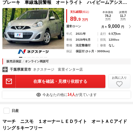
ブレーキ 車線逸脱警報 オートライト ハイビームアシス
ト リモコンキー 電動格納ドアミラー エアコン エアバッ
支払総額
(税込)
本体価格
諸費用
グ リア一体可倒式シート
78.2
11.7
89.
9
万円
万円
万円
9,000
通常ローン
月々
円
年式
2021年
走行
0.5万km
車検
2028年6月
排気
1200cc
整備
法定整備付
修復
なし
保証
保証付 (3ヶ月・3000km)
販売店保証
オンライン商談可
千葉県富里市
ネクステージ 富里インター店
お気に入り
在庫を確認・見積り依頼する
14人
今あなたの他に
が見ています
日産
マーチ ニスモ １オーナーＬＥＤライト オートＡＣアイド
リングＳキーフリー