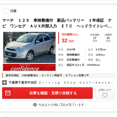
日産
マーチ １２Ｓ 車検整備付 新品バッテリー １年保証 ナ
ビ ワンセグ ＡＵＸ外部入力 ＥＴＣ ヘッドライトレベラ
イザ
支払総額
(税込)
本体価格
諸費用
17
15
32
万円
万円
万円
年式
2010年
走行
4.9万km
車検
車検整備付
排気
1200cc
整備
法定整備付
修復
なし
保証
保証付 (12ヶ月・10000km)
販売店保証
OBD診断済み
オンライン商談可
オプション見積り可
千葉県千葉市中央区
Ｄｒｉｖｉｎｇ Ｓｈｏｐ Ｃｏｎｆｉｄｅｎｃｅ コンフィデンス
お気に入り
在庫を確認・見積り依頼する
3人
今あなたの他に
が見ています