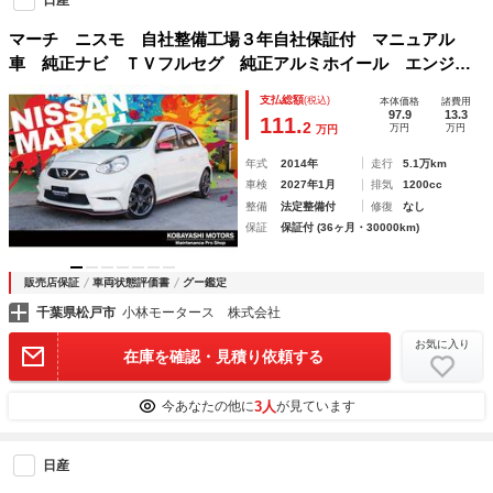
日産
マーチ ニスモ 自社整備工場３年自社保証付 マニュアル
車 純正ナビ ＴＶフルセグ 純正アルミホイール エンジン
オイル交換ワコーズ使用 バッテリー新品 クラッチ残有 エ
支払総額
(税込)
本体価格
諸費用
アクリーナー新品 ブレーキフルード交換ＤＯＴ４使用
97.9
13.3
111.
2
万円
万円
万円
年式
2014年
走行
5.1万km
車検
2027年1月
排気
1200cc
整備
法定整備付
修復
なし
保証
保証付 (36ヶ月・30000km)
販売店保証
車両状態評価書
グー鑑定
千葉県松戸市
小林モータース 株式会社
お気に入り
在庫を確認・見積り依頼する
3人
今あなたの他に
が見ています
日産