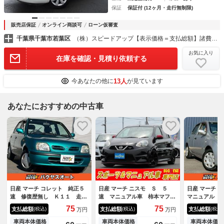
保証
保証付 (12ヶ月・走行無制限)
販売店保証
オンライン商談可
ローン仮審査
千葉県千葉市若葉区
（株）スピードアップ【表示価格＝支払総額】諸費用コミ総額表示専門店
お気に入り
在庫を確認・見積り依頼する
13人
今あなたの他に
が見ています
あなたにおすすめの中古車
日産 マーチ コレット 純正５
日産 マーチ ニスモ Ｓ ５
日産 マーチ 
速 修復歴無し Ｋ１１ 走行
速 マニュアル車 柿本マフラ
マニュアル 
５４０００キロ ＣＧ１０エン
ー マインズ車高調 ＡＤＶＡ
ロ 修復歴無
75
75
支払総額
支払総額
支払総額
(税込)
(税込)
(税込)
万円
万円
ジン ラジオ再生可 ５ＭＴ
Ｎ１７インチＡＷ ＮＩＳＭＯ
検令和９年３
マニュアル車
専用シート ナビ Ｂｌｕｅｔ
イミングチェ
車両本体価格
車両本体価格
車両本体価格