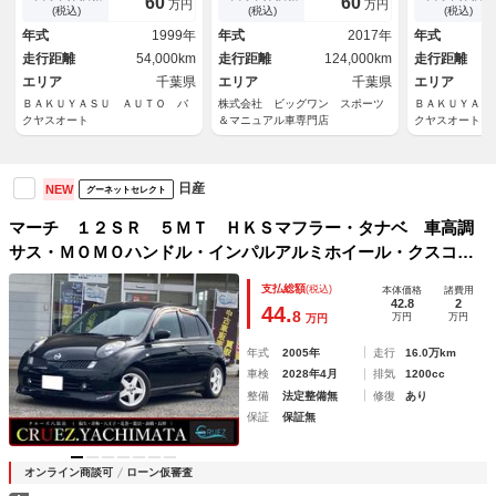
60
60
万円
万円
ｏｏｔｈオーディオ対応 ＥＴ
(税込)
(税込)
(税込)
Ｃ スマートキー
年式
1999年
年式
2017年
年式
走行距離
54,000km
走行距離
124,000km
走行距離
エリア
千葉県
エリア
千葉県
エリア
ＢＡＫＵＹＡＳＵ ＡＵＴＯ バ
株式会社 ビッグワン スポーツ
ＢＡＫＵＹＡＳ
クヤスオート
＆マニュアル車専門店
クヤスオート
日産
NEW
グーネットセレクト
マーチ １２ＳＲ ５ＭＴ ＨＫＳマフラー・タナベ 車高調
サス・ＭＯＭＯハンドル・インパルアルミホイール・クスコ
ストラットバー ＥＴＣ キーレス パワーウインドウ パワ
支払総額
(税込)
本体価格
諸費用
ステ
42.8
2
44.
8
万円
万円
万円
年式
2005年
走行
16.0万km
車検
2028年4月
排気
1200cc
整備
法定整備無
修復
あり
保証
保証無
オンライン商談可
ローン仮審査