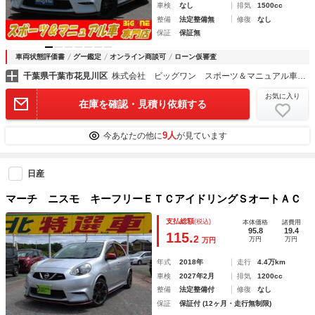
車検
なし
排気
1500cc
整備
法定整備無
修復
なし
保証
保証無
車両状態評価書
グー鑑定
オンライン商談可
ローン仮審査
千葉県千葉市花見川区
株式会社 ビッグワン スポーツ＆マニュアル車専門店
お気に入り
在庫を確認・見積り依頼する
9人
今あなたの他に
が見ています
日産
マーチ ニスモ キーフリーＥＴＣアイドリングＳオートＡＣ
支払総額
(税込)
本体価格
諸費用
95.8
19.4
115.
2
万円
万円
万円
年式
2018年
走行
4.4万km
車検
2027年2月
排気
1200cc
整備
法定整備付
修復
なし
保証
保証付 (12ヶ月・走行無制限)