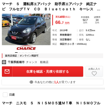
マーチ Ｓ 運転席エアバック 助手席エアバック 純正ナ
ビ フルセグＴＶ ＣＤ Ｂｌｕｅｔｏｏｔｈ キーレス Ｅ
ＴＣ 電動格納ミラー 衝突安全ボディ パワーウィンドウ
支払総額
(税込)
本体価格
諸費用
パワーステアリング
52.7
14
66.
7
万円
万円
万円
年式
2019年
走行
5.0万km
車検
車検整備付
排気
1200cc
整備
法定整備付
修復
なし
保証
保証付 (1ヶ月・1500km)
販売店保証
オンライン商談可
千葉県船橋市
チャンス 船橋店
お気に入り
在庫を確認・見積り依頼する
1人
今あなたの他に
が見ています
日産
マーチ ニスモ Ｓ ＮＩＳＭＯ５速ＭＴ車 ＮＩＳＭＯフル