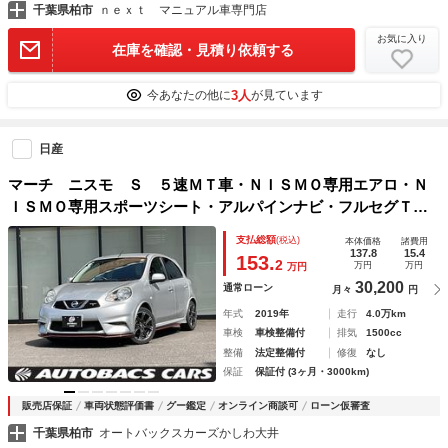
千葉県柏市
ｎｅｘｔ マニュアル車専門店
お気に入り
在庫を確認・見積り依頼する
3人
今あなたの他に
が見ています
日産
マーチ ニスモ Ｓ ５速ＭＴ車・ＮＩＳＭＯ専用エアロ・Ｎ
ＩＳＭＯ専用スポーツシート・アルパインナビ・フルセグＴ
Ｖ・バックカメラ・ＥＴＣ
支払総額
(税込)
本体価格
諸費用
137.8
15.4
153.
2
万円
万円
万円
30,200
通常ローン
月々
円
年式
2019年
走行
4.0万km
車検
車検整備付
排気
1500cc
整備
法定整備付
修復
なし
保証
保証付 (3ヶ月・3000km)
販売店保証
車両状態評価書
グー鑑定
オンライン商談可
ローン仮審査
千葉県柏市
オートバックスカーズかしわ大井