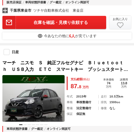
販売店保証
車両状態評価書
グー鑑定
オンライン商談可
千葉県東金市
ツチヤ自動車株式会社 東金店
お気に入り
在庫を確認・見積り依頼する
6人
今あなたの他に
が見ています
日産
マーチ ニスモ Ｓ 純正フルセグナビ Ｂｌｕｅｔｏｏｔ
ｈ ＵＳＢ入力 ＥＴＣ スマートキー プッシュスタート
オートエアコン ニスモ専用シート オートライト 純正アル
支払総額
(税込)
本体価格
諸費用
ミホイール ５ＭＴ
74
13.8
87.
8
万円
万円
万円
年式
2015年
走行
10.5万km
車検
車検整備付
排気
1500cc
整備
法定整備付
修復
なし
保証
保証無
車両状態評価書
グー鑑定
オンライン商談可