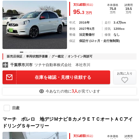
支払総額
(税込)
本体価格
諸費用
75.8
19.5
95.
3
万円
万円
万円
年式
2016年
走行
3.4万km
車検
2027年4月
排気
1200cc
整備
法定整備付
修復
なし
保証
保証付 (12ヶ月・走行無制限)
販売店保証
車両状態評価書
グー鑑定
オンライン商談可
千葉県市川市
ツチヤ自動車株式会社 本社市川
お気に入り
在庫を確認・見積り依頼する
3人
今あなたの他に
が見ています
日産
マーチ ボレロ 地デジＭナビＢカメラＥＴＣオートＡＣアイ
ドリングＳキーフリー
支払総額
(税込)
本体価格
諸費用