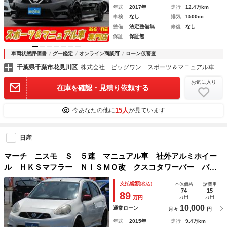
年式
2017年
走行
12.4万km
車検
なし
排気
1500cc
整備
法定整備無
修復
なし
保証
保証無
車両状態評価書
グー鑑定
オンライン商談可
ローン仮審査
千葉県千葉市花見川区
株式会社 ビッグワン スポーツ＆マニュアル車専門店
お気に入り
在庫を確認・見積り依頼する
15人
今あなたの他に
が見ています
日産
マーチ ニスモ Ｓ ５速 マニュアル車 社外アルミホイー
ル ＨＫＳマフラー ＮＩＳＭＯ改 クスコタワーバー バッ
クカメラ ナビ Ｂｌｕｅｔｏｏｔｈオーディオ ナビ ＥＴ
支払総額
(税込)
本体価格
諸費用
Ｃ ドラレコ
74
15
89
万円
万円
万円
10,000
通常ローン
月々
円
年式
2015年
走行
9.4万km