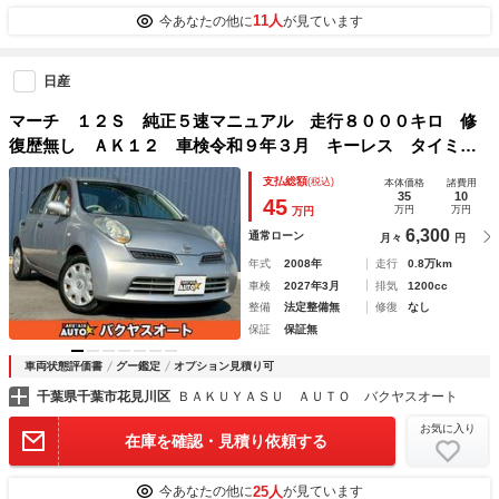
11人
今あなたの他に
が見ています
日産
マーチ １２Ｓ 純正５速マニュアル 走行８０００キロ 修
復歴無し ＡＫ１２ 車検令和９年３月 キーレス タイミン
グチェーン ５ＭＴ
支払総額
(税込)
本体価格
諸費用
35
10
45
万円
万円
万円
6,300
通常ローン
月々
円
年式
2008年
走行
0.8万km
車検
2027年3月
排気
1200cc
整備
法定整備無
修復
なし
保証
保証無
車両状態評価書
グー鑑定
オプション見積り可
千葉県千葉市花見川区
ＢＡＫＵＹＡＳＵ ＡＵＴＯ バクヤスオート
お気に入り
在庫を確認・見積り依頼する
25人
今あなたの他に
が見ています