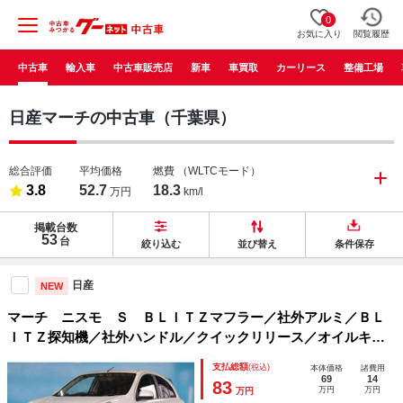
0
お気に入り
閲覧履歴
中古車
輸入車
中古車販売店
新車
車買取
カーリース
整備工場
日産マーチの中古車（千葉県）
総合評価
平均価格
燃費
（WLTCモード）
3.8
52.7
18.3
万円
km/l
掲載台数
53
台
絞り込む
並び替え
条件保存
日産
NEW
マーチ ニスモ Ｓ ＢＬＩＴＺマフラー／社外アルミ／ＢＬ
ＩＴＺ探知機／社外ハンドル／クイックリリース／オイルキャ
ッチタンク／ＥＴＣ／ドラレコ／フロントスポイラー／ダック
支払総額
(税込)
本体価格
諸費用
テール／禁煙車／ＴＯＹＯ ＰＲＯＸＥＳ Ｒ１Ｒバリ溝
69
14
83
万円
万円
万円