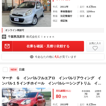
年式
2011年
走行
8.2万km
車検
車検整備付
排気
1200cc
整備
法定整備付
修復
あり
保証
保証無
オンライン商談可
千葉県茂原市
株式会社Ｅｌｅｖｅｎ
お気に入り
在庫を確認・見積り依頼する
4人
今あなたの他に
が見ています
日産
NEW
マーチ Ｇ インパルフルエアロ インパルリアウィング イ
ンパル１５インチホイール インパルレーシングトリム イン
パルエアロサイドバイザー インパルマフラー インパルサス
支払総額
(税込)
本体価格
諸費用
ペンション インパルエンブレム
70
10
80
万円
万円
万円
年式
2015年
走行
8.2万km