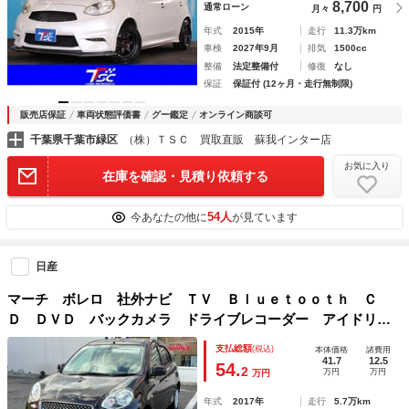
8,700
通常ローン
月々
円
年式
2015年
走行
11.3万km
車検
2027年9月
排気
1500cc
整備
法定整備付
修復
なし
保証
保証付 (12ヶ月・走行無制限)
販売店保証
車両状態評価書
グー鑑定
オンライン商談可
千葉県千葉市緑区
（株）ＴＳＣ 買取直販 蘇我インター店
お気に入り
在庫を確認・見積り依頼する
54人
今あなたの他に
が見ています
日産
マーチ ボレロ 社外ナビ ＴＶ Ｂｌｕｅｔｏｏｔｈ Ｃ
Ｄ ＤＶＤ バックカメラ ドライブレコーダー アイドリン
グストップ スマートキー 横滑り防止装置 電動格納ミラー
支払総額
(税込)
本体価格
諸費用
41.7
12.5
54.
2
万円
万円
万円
年式
2017年
走行
5.7万km