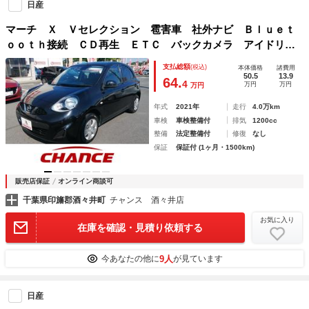
日産
マーチ Ｘ Ｖセレクション 雹害車 社外ナビ Ｂｌｕｅｔ
ｏｏｔｈ接続 ＣＤ再生 ＥＴＣ バックカメラ アイドリン
グストップ プッシュスタート スマートキー エマージェン
支払総額
(税込)
本体価格
諸費用
シーブレーキ オートライト Ｗエアバック
50.5
13.9
64.
4
万円
万円
万円
年式
2021年
走行
4.0万km
車検
車検整備付
排気
1200cc
整備
法定整備付
修復
なし
保証
保証付 (1ヶ月・1500km)
販売店保証
オンライン商談可
千葉県印旛郡酒々井町
チャンス 酒々井店
お気に入り
在庫を確認・見積り依頼する
9人
今あなたの他に
が見ています
日産