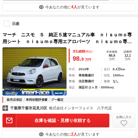
4人
今あなたの他に
が見ています
日産
マーチ ニスモ Ｓ 純正５速マニュアル車 ｎｉｓｕｍｏ専
用シート ｎｉｓｕｍｏ専用エアロパーツ ｎｉｓｕｍｏ専用
アルミホイール ＬＥＤヘッドライト バックフォグ付き Ｌ
支払総額
(税込)
本体価格
諸費用
ＥＤデイライト ケンウッドＳＤナビ ワンオーナー車
86.8
12.1
98.
9
万円
万円
万円
年式
2014年
走行
8.4万km
車検
車検整備付
排気
1500cc
整備
法定整備付
修復
なし
保証
保証付 (1ヶ月・3000km)
販売店保証
車両状態評価書
グー鑑定
千葉県千葉市花見川区
株式会社インターフェイス 八千代店
お気に入り
在庫を確認・見積り依頼する
2人
今あなたの他に
が見ています