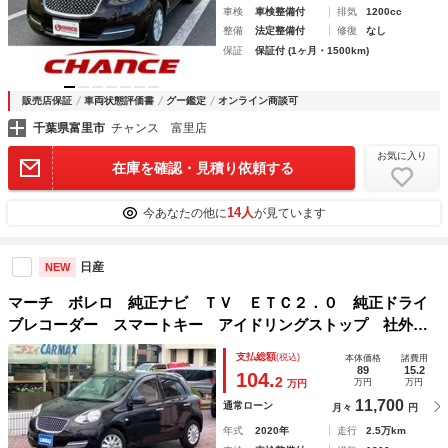
車検
車検整備付
排気
1200cc
整備
法定整備付
修復
なし
保証
保証付 (1ヶ月・1500km)
販売店保証
車両状態評価書
グー鑑定
オンライン商談可
千葉県富里市
チャンス 富里店
お気に入り
在庫を確認・見積り依頼する
14人
今あなたの他に
が見ています
日産
NEW
マーチ ボレロ 純正ナビ ＴＶ ＥＴＣ２．０ 純正ドライ
ブレコーダー スマートキー アイドリングストップ 社外ア
ルミホイール付きスタッドレスタイヤ オートライト 電動格
支払総額
(税込)
本体価格
諸費用
納ミラー ライトレベライザー オートエアコン
89
15.2
104.
2
万円
万円
万円
11,700
通常ローン
月々
円
年式
2020年
走行
2.5万km