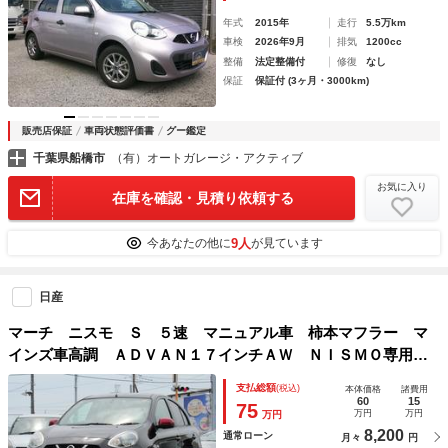
年式
2015年
走行
5.5万km
車検
2026年9月
排気
1200cc
整備
法定整備付
修復
なし
保証
保証付 (3ヶ月・3000km)
販売店保証
車両状態評価書
グー鑑定
千葉県船橋市
（有）オートガレージ・アクティブ
お気に入り
在庫を確認・見積り依頼する
9人
今あなたの他に
が見ています
日産
マーチ ニスモ Ｓ ５速 マニュアル車 柿本マフラー マ
インズ車高調 ＡＤＶＡＮ１７インチＡＷ ＮＩＳＭＯ専用シ
ート ナビ Ｂｌｕｅｔｏｏｔｈオーディオ対応 ＥＴＣ ス
支払総額
(税込)
本体価格
諸費用
マートキー
60
15
75
万円
万円
万円
8,200
通常ローン
月々
円