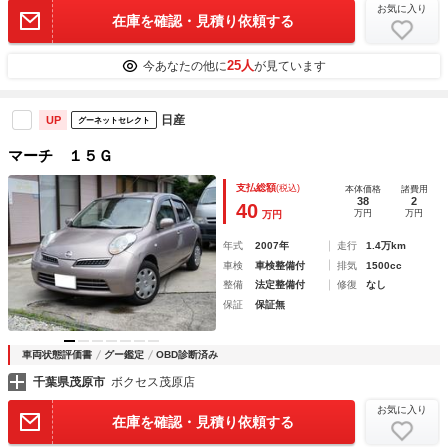
お気に入り
在庫を確認・見積り依頼する
25人
今あなたの他に
が見ています
日産
UP
グーネットセレクト
マーチ １５Ｇ
支払総額
(税込)
本体価格
諸費用
38
2
40
万円
万円
万円
年式
2007年
走行
1.4万km
車検
車検整備付
排気
1500cc
整備
法定整備付
修復
なし
保証
保証無
車両状態評価書
グー鑑定
OBD診断済み
千葉県茂原市
ボクセス茂原店
お気に入り
在庫を確認・見積り依頼する