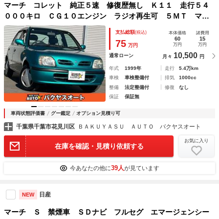
マーチ コレット 純正５速 修復歴無し Ｋ１１ 走行５４
０００キロ ＣＧ１０エンジン ラジオ再生可 ５ＭＴ マニ
ュアル車
支払総額
(税込)
本体価格
諸費用
60
15
75
万円
万円
万円
10,500
通常ローン
月々
円
年式
1999年
走行
5.4万km
車検
車検整備付
排気
1000cc
整備
法定整備付
修復
なし
保証
保証無
車両状態評価書
グー鑑定
オプション見積り可
千葉県千葉市花見川区
ＢＡＫＵＹＡＳＵ ＡＵＴＯ バクヤスオート
お気に入り
在庫を確認・見積り依頼する
39人
今あなたの他に
が見ています
日産
NEW
マーチ Ｓ 禁煙車 ＳＤナビ フルセグ エマージェンシー