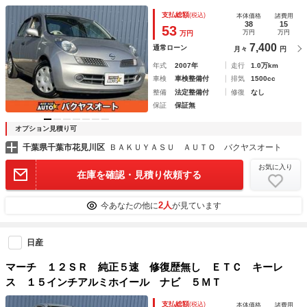
支払総額
(税込)
本体価格
諸費用
38
15
53
万円
万円
万円
7,400
通常ローン
月々
円
年式
2007年
走行
1.0万km
車検
車検整備付
排気
1500cc
整備
法定整備付
修復
なし
保証
保証無
オプション見積り可
千葉県千葉市花見川区
ＢＡＫＵＹＡＳＵ ＡＵＴＯ バクヤスオート
お気に入り
在庫を確認・見積り依頼する
2人
今あなたの他に
が見ています
日産
マーチ １２ＳＲ 純正５速 修復歴無し ＥＴＣ キーレ
ス １５インチアルミホイール ナビ ５ＭＴ
支払総額
(税込)
本体価格
諸費用