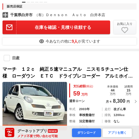
販売店保証
千葉県白井市
（有）Ｄｅｎｓｏｎ Ａｕｔｏ 白井本店
お気に入り
在庫を確認・見積り依頼する
9人
今あなたの他に
が見ています
日産
マーチ １２ｃ 純正５速マニュアル ニスモＳチューン仕
様 ローダウン ＥＴＣ ドライブレコーダー アルミホイー
ル キーレス
支払総額
(税込)
本体価格
諸費用
44
15
59
万円
万円
万円
8,300
通常ローン
月々
円
年式
2003年
走行
改ざん車
車検
車検整備付
排気
1200cc
整備
法定整備付
修復
なし
保証
保証無
グーネットアプリ
RENEW
ダウンロード
アプリを開く
メアド不要で問い合わせ可能
オプション見積り可