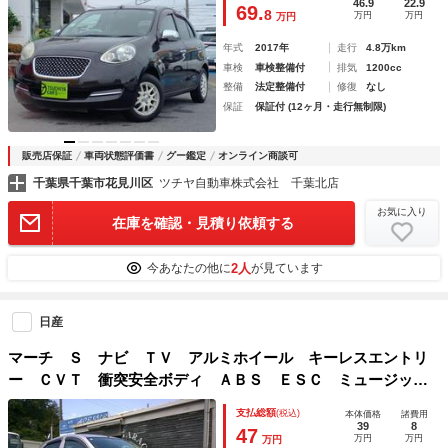
46.9
22.9
69.
8
万円
万円
万円
年式
2017年
走行
4.8万km
車検
車検整備付
排気
1200cc
整備
法定整備付
修復
なし
保証
保証付 (12ヶ月・走行無制限)
販売店保証
車両状態評価書
グー鑑定
オンライン商談可
千葉県千葉市花見川区
ツチヤ自動車株式会社 千葉北店
お気に入り
在庫を確認・見積り依頼する
2人
今あなたの他に
が見ています
日産
マーチ Ｓ ナビ ＴＶ アルミホイール キーレスエントリ
ー ＣＶＴ 衝突安全ボディ ＡＢＳ ＥＳＣ ミュージック
プレイヤー接続可 エアコン パワーステアリング ＥＴＣ
支払総額
(税込)
本体価格
諸費用
ドライブレコーダー
39
8
47
万円
万円
万円