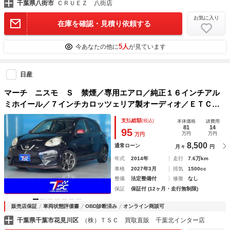
千葉県八街市
ＣＲＵＥＺ 八街店
お気に入り
在庫を確認・見積り依頼する
5人
今あなたの他に
が見ています
日産
マーチ ニスモ Ｓ 禁煙／専用エアロ／純正１６インチアル
ミホイール／７インチカロッツェリア製オーディオ／ＥＴＣ／
Ｂｌｕｅｔｏｏｔｈ／スマートキー／ＨＩＤヘッドライト／リ
支払総額
(税込)
本体価格
諸費用
ヤフォグランプ／ラジオ／ＣＤ／ＵＳＢ／電動格納ミラー
81
14
95
万円
万円
万円
8,500
通常ローン
月々
円
年式
2014年
走行
7.6万km
車検
2027年3月
排気
1500cc
整備
法定整備付
修復
なし
保証
保証付 (12ヶ月・走行無制限)
販売店保証
車両状態評価書
OBD診断済み
オンライン商談可
千葉県千葉市花見川区
（株）ＴＳＣ 買取直販 千葉北インター店