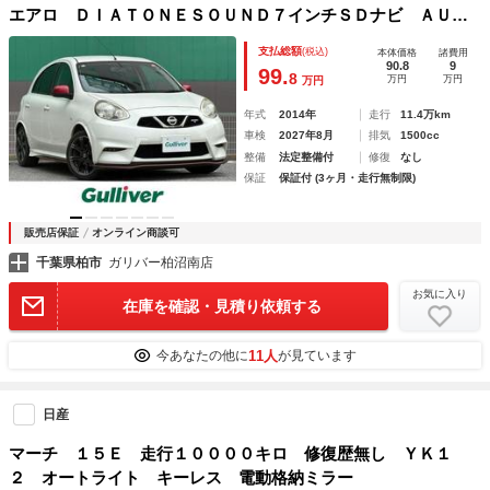
エアロ ＤＩＡＴＯＮＥＳＯＵＮＤ７インチＳＤナビ ＡＵＴ
ＥＣＨマフラー ＮＩＳＭＯセミバケットシート ＤＩＡＴＯ
支払総額
(税込)
本体価格
諸費用
ＮＥツイーター 前後ドラレコ ＥＴＣ スマートキー
90.8
9
99.
8
万円
万円
万円
年式
2014年
走行
11.4万km
車検
2027年8月
排気
1500cc
整備
法定整備付
修復
なし
保証
保証付 (3ヶ月・走行無制限)
販売店保証
オンライン商談可
千葉県柏市
ガリバー柏沼南店
お気に入り
在庫を確認・見積り依頼する
11人
今あなたの他に
が見ています
日産
マーチ １５Ｅ 走行１００００キロ 修復歴無し ＹＫ１
２ オートライト キーレス 電動格納ミラー