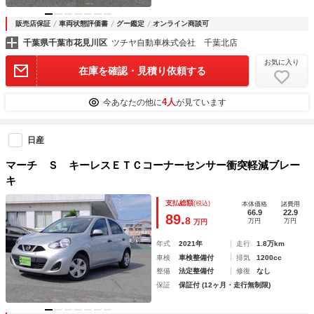
販売店保証
車両状態評価書
グー鑑定
オンライン商談可
千葉県千葉市花見川区
ツチヤ自動車株式会社 千葉北店
お気に入り
在庫を確認・見積り依頼する
4人
今あなたの他に
が見ています
日産
マーチ Ｓ キーレスＥＴＣコーナーセンサー衝突軽減ブレー
キ
支払総額
(税込)
本体価格
諸費用
66.9
22.9
89.
8
万円
万円
万円
年式
2021年
走行
1.8万km
車検
車検整備付
排気
1200cc
整備
法定整備付
修復
なし
保証
保証付 (12ヶ月・走行無制限)