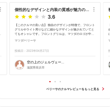
個性的なデザインと内装の質感が魅力のコンパクトカー
3.6
【このクルマの良い点】 独自のデザインが特徴で、フロント
グリルやライト周りなどに細かなデザインが施されていてと
グ
てもオシャレです。フロントグリルは、マツダのロゴが中央
にも
に配置され、上下に分割された独特の形状が個人的には好き
マツダ/ベリーサ
です。 内装も...
投稿日：2023年04月27日
空の上のジェルヴェー...
滋賀県長浜市
ベリーサのクルマレビューをもっと見る