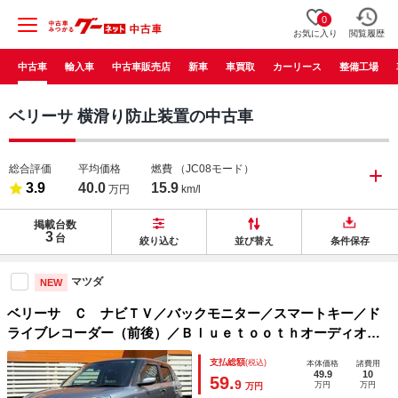
0
お気に入り
閲覧履歴
中古車
輸入車
中古車販売店
新車
車買取
カーリース
整備工場
ベリーサ 横滑り防止装置の中古車
総合評価
平均価格
燃費
（JC08モード）
3.9
40.0
15.9
万円
km/l
掲載台数
3
台
絞り込む
並び替え
条件保存
マツダ
NEW
ベリーサ Ｃ ナビＴＶ／バックモニター／スマートキー／ド
ライブレコーダー（前後）／Ｂｌｕｅｔｏｏｔｈオーディオ／
フルセグＴＶ／革巻きハンドル／フォグランプ／オートライト
支払総額
(税込)
本体価格
諸費用
／オートエアコン／プライバシーガラス／ＤＶＤ
49.9
10
59.
9
万円
万円
万円