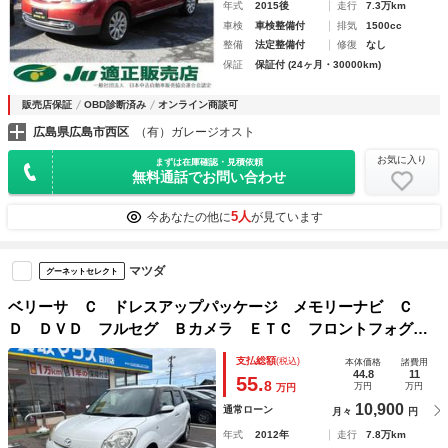
年式
2015後
走行
7.3万km
車検
車検整備付
排気
1500cc
整備
法定整備付
修復
なし
保証
保証付 (24ヶ月・30000km)
販売店保証
OBD診断済み
オンライン商談可
広島県広島市西区
（有）ガレージオスト
お気に入り
まずは在庫確認・見積依頼
無料通話でお問い合わせ
5人
今あなたの他に
が見ています
マツダ
グーネットセレクト
ベリーサ Ｃ ドレスアップパッケージ メモリーナビ Ｃ
Ｄ ＤＶＤ フルセグ Ｂカメラ ＥＴＣ フロントフォグ
１４インチ社外アルミ
支払総額
(税込)
本体価格
諸費用
44.8
11
55.
8
万円
万円
万円
10,900
通常ローン
月々
円
年式
2012年
走行
7.8万km