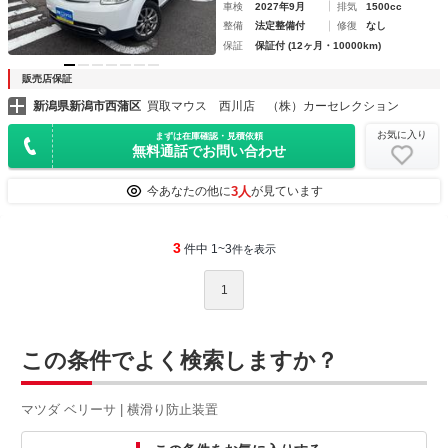
車検
2027年9月
排気
1500cc
整備
法定整備付
修復
なし
保証
保証付 (12ヶ月・10000km)
販売店保証
新潟県新潟市西蒲区
買取マウス 西川店 （株）カーセレクション
お気に入り
まずは在庫確認・見積依頼
無料通話でお問い合わせ
3人
今あなたの他に
が見ています
3
件中 1~3
件を表示
1
この条件でよく検索しますか？
マツダ ベリーサ | 横滑り防止装置