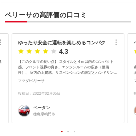
ベリーサの高評価の口コミ
ゆったり安全に運転を楽しめるコンパクトカー！
4.3
説
【このクルマの良い点】 スタイルと４ｍ以内のコンパクト
【
感、フロント視界の良さ、エンジンルームの広さ（整備
性）、 室内の上質感、サスペンションの設定とハンドリング
と乗り心地、締まっている走行感がする。 しっかり・しっと
マツダ/ベリーサ
りとした接地感...
投稿日：2022年02月05日
ベータン
徳島県鳴門市