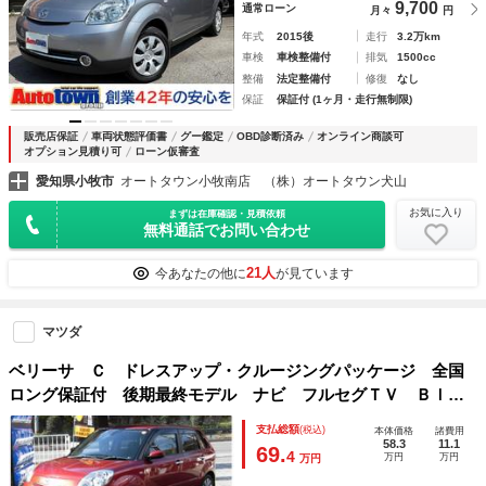
9,700
通常ローン
月々
円
年式
2015後
走行
3.2万km
車検
車検整備付
排気
1500cc
整備
法定整備付
修復
なし
保証
保証付 (1ヶ月・走行無制限)
販売店保証
車両状態評価書
グー鑑定
OBD診断済み
オンライン商談可
オプション見積り可
ローン仮審査
愛知県小牧市
オートタウン小牧南店 （株）オートタウン犬山
お気に入り
まずは在庫確認・見積依頼
無料通話でお問い合わせ
21人
今あなたの他に
が見ています
マツダ
ベリーサ Ｃ ドレスアップ・クルージングパッケージ 全国
ロング保証付 後期最終モデル ナビ フルセグＴＶ Ｂｌｕ
ｅｔｏｏｔｈ ＤＶＤ再生 ＵＳＢ接続 オートライト コー
支払総額
(税込)
本体価格
諸費用
ナーセンサー ＥＴＣ スマートキー２個 禁煙車
58.3
11.1
69.
4
万円
万円
万円