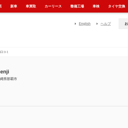
店
新車
車買取
カーリース
整備工場
車検
タイヤ交換
English
ヘルプ
お
んの口コミ
enji
縄県那覇市