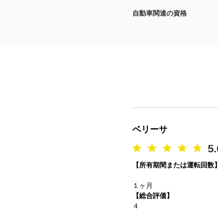
自動車関連の資格
マガジン
車カタログ
自動車ローン
保険
レビュー
ベリーサ
価格相場
5.
【所有期間または運転回数
教習所
１ヶ月
用語集
【総合評価】
４