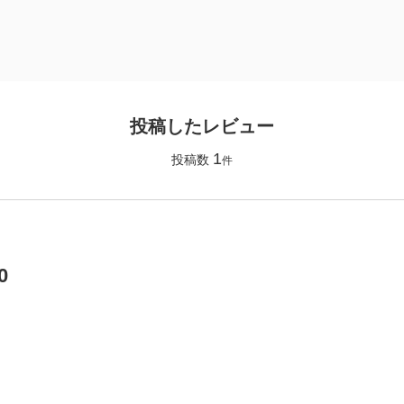
投稿したレビュー
1
投稿数
件
0
】