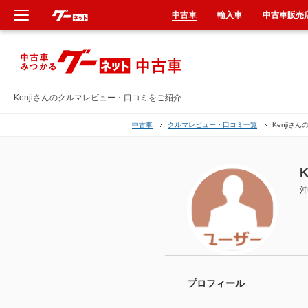
中古車
輸入車
中古車販売
新車
中古車
Kenjiさんのクルマレビュー・口コミをご紹介
中古車
クルマレビュー・口コミ一覧
Kenjiさ
輸入車
クルマ買取
K
沖
カーリース
タイヤ交換
整備工場
プロフィール
車検