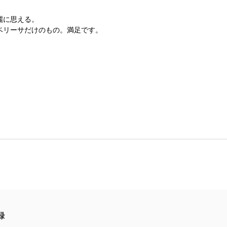
麗に思える。
ベリーサだけのもの。満足です。
録