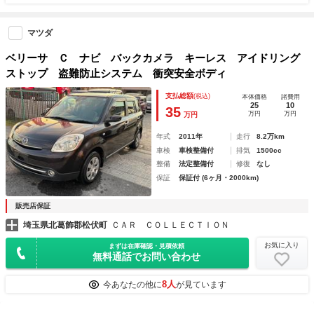
マツダ
ベリーサ Ｃ ナビ バックカメラ キーレス アイドリング
ストップ 盗難防止システム 衝突安全ボディ
支払総額
(税込)
本体価格
諸費用
25
10
35
万円
万円
万円
年式
2011年
走行
8.2万km
車検
車検整備付
排気
1500cc
整備
法定整備付
修復
なし
保証
保証付 (6ヶ月・2000km)
販売店保証
埼玉県北葛飾郡松伏町
ＣＡＲ ＣＯＬＬＥＣＴＩＯＮ
お気に入り
まずは在庫確認・見積依頼
無料通話でお問い合わせ
8人
今あなたの他に
が見ています