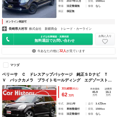
車検
2027年11月
排気
1500cc
整備
法定整備無
修復
なし
保証
保証無
オンライン商談可
長崎県大村市
株式会社 新郷商会 トレード・カーライン
お気に入り
まずは在庫確認・見積依頼
無料通話でお問い合わせ
32人
今あなたの他に
が見ています
マツダ
ベリーサ Ｃ ドレスアップパッケージ 純正ＳＤナビ Ｔ
Ｖ バックカメラ ブライトモールディング エグゾーストパ
イプフィニッシャー フロントフォグランプ
支払総額
(税込)
本体価格
諸費用
45.9
16.1
62
万円
万円
万円
年式
2011年
走行
3.4万km
車検
車検整備付
排気
1500cc
整備
法定整備付
修復
なし