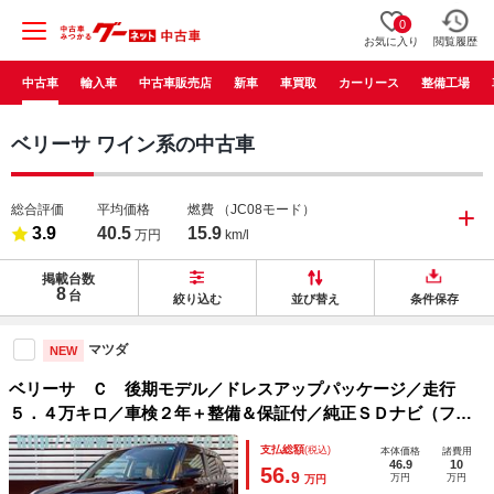
0
お気に入り
閲覧履歴
中古車
輸入車
中古車販売店
新車
車買取
カーリース
整備工場
ベリーサ ワイン系の中古車
総合評価
平均価格
燃費
（JC08モード）
3.9
40.5
15.9
万円
km/l
掲載台数
8
台
絞り込む
並び替え
条件保存
マツダ
NEW
ベリーサ Ｃ 後期モデル／ドレスアップパッケージ／走行
５．４万キロ／車検２年＋整備＆保証付／純正ＳＤナビ（フル
セグＴＶ／ＣＤ・ＤＶＤ再生／ＳＤ／Ｂｌｕｅｔｏｏｔｈオー
支払総額
(税込)
本体価格
諸費用
ディオ）／ＥＴＣ／オートエアコン／スマートキ－
46.9
10
56.
9
万円
万円
万円