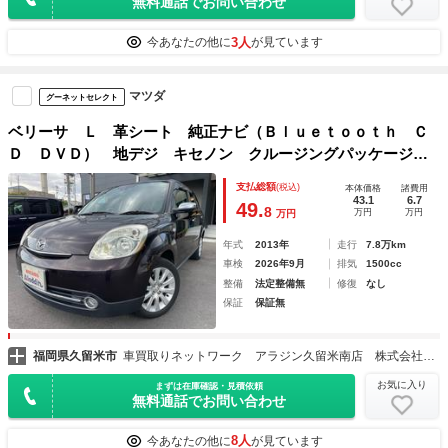
無料通話でお問い合わせ
3人
今あなたの他に
が見ています
マツダ
グーネットセレクト
ベリーサ Ｌ 革シート 純正ナビ（Ｂｌｕｅｔｏｏｔｈ Ｃ
Ｄ ＤＶＤ） 地デジ キセノン クルージングパッケージ
スマートキー ＥＴＣ
支払総額
(税込)
本体価格
諸費用
43.1
6.7
49.
8
万円
万円
万円
年式
2013年
走行
7.8万km
車検
2026年9月
排気
1500cc
整備
法定整備無
修復
なし
保証
保証無
福岡県久留米市
車買取りネットワーク アラジン久留米南店 株式会社Ａｌｉｖｅ
お気に入り
まずは在庫確認・見積依頼
無料通話でお問い合わせ
8人
今あなたの他に
が見ています