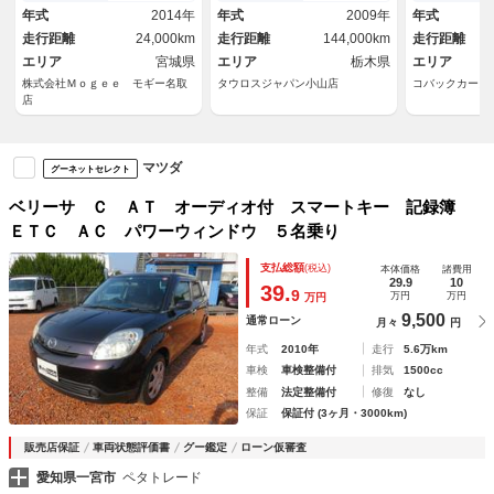
年式
2014年
年式
2009年
年式
走行距離
24,000km
走行距離
144,000km
走行距離
エリア
宮城県
エリア
栃木県
エリア
株式会社Ｍｏｇｅｅ モギー名取
タウロスジャパン小山店
コバックカーズ
店
マツダ
グーネットセレクト
ベリーサ Ｃ ＡＴ オーディオ付 スマートキー 記録簿
ＥＴＣ ＡＣ パワーウィンドウ ５名乗り
支払総額
(税込)
本体価格
諸費用
29.9
10
39.
9
万円
万円
万円
9,500
通常ローン
月々
円
年式
2010年
走行
5.6万km
車検
車検整備付
排気
1500cc
整備
法定整備付
修復
なし
保証
保証付 (3ヶ月・3000km)
販売店保証
車両状態評価書
グー鑑定
ローン仮審査
愛知県一宮市
ペタトレード