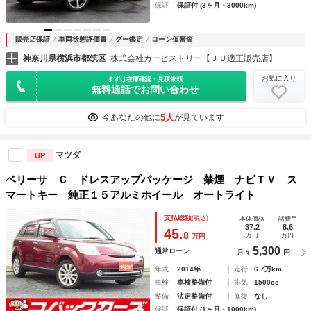
保証
保証付 (3ヶ月・3000km)
販売店保証
車両状態評価書
グー鑑定
ローン仮審査
神奈川県横浜市都筑区
株式会社カーヒストリー【ＪＵ適正販売店】
お気に入り
まずは在庫確認・見積依頼
無料通話でお問い合わせ
5人
今あなたの他に
が見ています
マツダ
UP
ベリーサ Ｃ ドレスアップパッケージ 禁煙 ナビＴＶ ス
マートキー 純正１５アルミホイール オートライト
支払総額
(税込)
本体価格
諸費用
37.2
8.6
45.
8
万円
万円
万円
5,300
通常ローン
月々
円
年式
2014年
走行
6.7万km
車検
車検整備付
排気
1500cc
整備
法定整備付
修復
なし
保証
保証付 (1ヶ月・1000km)