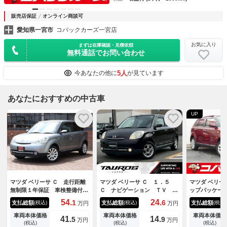
販売店保証
オンライン商談可
愛知県一宮市
コバックカーズ一宮店
お気に入り
まずは在庫確認・見積依頼
無料通話でお問い合わせ
5人
今あなたの他に
が見ています
あなたにおすすめの中古車
UP
マツダ ベリーサ Ｃ 走行距離
マツダ ベリーサ Ｃ １．５
マツダ ベリー
無制限１年保証 車検整備付
Ｃ ナビゲーション ＴＶ Ｅ
ップパッケー
き ＡＷ スマートキー ＥＴ
ＴＣ オ－トエアコン パワ－
Ｖ スマート
54.
24.
1
6
支払総額
支払総額
支払総額
(税込)
(税込)
(税込)
万円
万円
Ｃ 電格ミラー
ステアリング パワーウインド
ルミホイール
ウ 電動格納ミラ－（ラディア
車両本体価格
車両本体価格
車両本体価格
41.
14.
5
9
万円
万円
ントエボニーマイカ）
(税込)
(税込)
(税込)