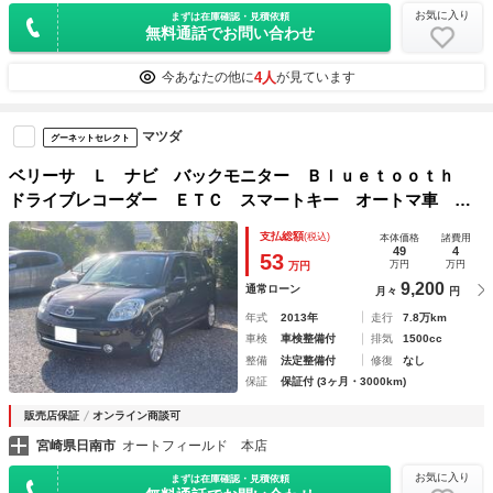
お気に入り
まずは在庫確認・見積依頼
無料通話でお問い合わせ
4人
今あなたの他に
が見ています
マツダ
グーネットセレクト
ベリーサ Ｌ ナビ バックモニター Ｂｌｕｅｔｏｏｔｈ
ドライブレコーダー ＥＴＣ スマートキー オートマ車 車
検令和６年１０月 オートエアコン
支払総額
(税込)
本体価格
諸費用
49
4
53
万円
万円
万円
9,200
通常ローン
月々
円
年式
2013年
走行
7.8万km
車検
車検整備付
排気
1500cc
整備
法定整備付
修復
なし
保証
保証付 (3ヶ月・3000km)
販売店保証
オンライン商談可
宮崎県日南市
オートフィールド 本店
お気に入り
まずは在庫確認・見積依頼