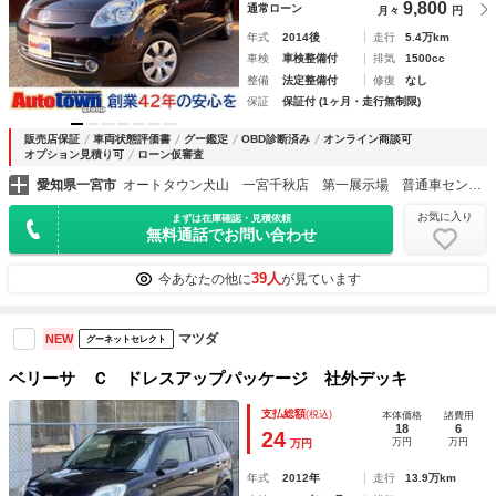
9,800
通常ローン
月々
円
年式
2014後
走行
5.4万km
車検
車検整備付
排気
1500cc
整備
法定整備付
修復
なし
保証
保証付 (1ヶ月・走行無制限)
販売店保証
車両状態評価書
グー鑑定
OBD診断済み
オンライン商談可
オプション見積り可
ローン仮審査
愛知県一宮市
オートタウン犬山 一宮千秋店 第一展示場 普通車センター
お気に入り
まずは在庫確認・見積依頼
無料通話でお問い合わせ
39人
今あなたの他に
が見ています
マツダ
NEW
グーネットセレクト
ベリーサ Ｃ ドレスアップパッケージ 社外デッキ
支払総額
(税込)
本体価格
諸費用
18
6
24
万円
万円
万円
年式
2012年
走行
13.9万km