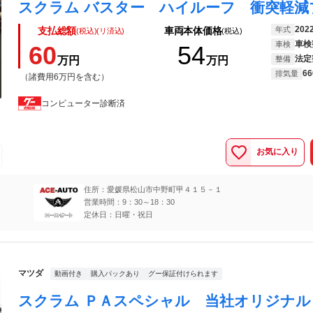
202
年式
支払総額
車両本体価格
(税込)(リ済込)
(税込)
車検
車検
60
54
法定
万円
万円
整備
66
排気量
（諸費用6万円を含む）
コンピューター診断済
お気に入り
住所：愛媛県松山市中野町甲４１５－１
営業時間：9：30～18：30
定休日：日曜・祝日
マツダ
動画付き
購入パックあり
グー保証付けられます