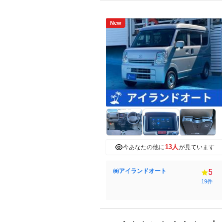
New
13人
今あなたの他に
が見ています
㈱アイランドオート
5
19件