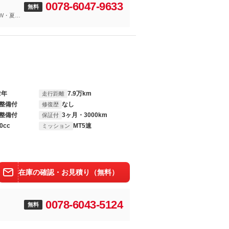
0078-6047-9633
無料
GW・夏季
2年
7.9万km
走行距離
整備付
なし
修復歴
整備付
3ヶ月・3000km
保証付
0cc
MT5速
ミッション
在庫の確認・お見積り（無料）
0078-6043-5124
無料