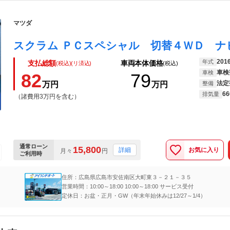
マツダ
201
年式
支払総額
車両本体価格
(税込)(リ済込)
(税込)
車検
車検
82
79
法定
万円
万円
整備
66
排気量
（諸費用3万円を含む）
通常ローン
15,800
お気に入り
詳細
月々
円
ご利用時
住所：広島県広島市安佐南区大町東３－２１－３５
営業時間：10:00～18:00 10:00～18:00 サービス受付
定休日：お盆・正月・GW（年末年始休みは12/27～1/4）