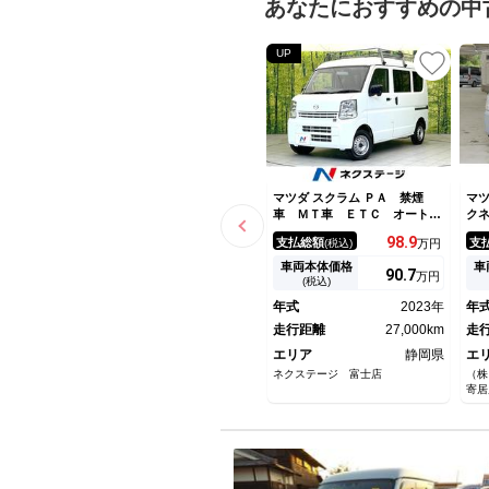
あなたにおすすめの中
UP
マツダ スクラム ＰＡ 禁煙
マツ
車 ＭＴ車 ＥＴＣ オートラ
ク
イト エアコン オーディオ
バ
98.
9
支払総額
支
(税込)
万円
ー
ル
車両本体価格
車
90.
7
万円
(税込)
年式
2023年
年
走行距離
27,000km
走
エリア
静岡県
エ
ネクステージ 富士店
（株
寄居