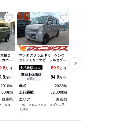
UP
 車検２
マツダ スクラム ＰＣ ケンウ
マツダ スクラム ＰＵ ハイル
マツダ
トカバ
ッドメモリーナビ フルセグＴ
ーフ ｓｍａｒｔカラーパッケ
モリ
全ボディ
Ｖ Ｂｌｕｅｔｏｏｔｈ キ
ージプラス
ィン
9.
8
89.
9
99.
8
支払総額
支払総額
支払
万円
(税込)
万円
(税込)
万円
ーレス 電格ミラー アイドリ
ングストップ リアパーキング
車両本体価格
車両本体価格
車両
9.
8
84.
9
92.
8
万円
万円
万円
センサー 衝突軽減ブレーキ
(税込)
(税込)
ＥＴＣ
2010年
年式
2022年
年式
2010年
年式
8,000km
走行距離
52,000km
走行距離
43,000km
走行
群馬県
エリア
東京都
エリア
福岡県
エリ
ｙ Ｃａ
（株）フェニックス スズキ二子
ｓｍａｒｔ．ｃｕｓｔｏｍｓｔｙ
カーバ
玉川店
ｌｅ 須恵店