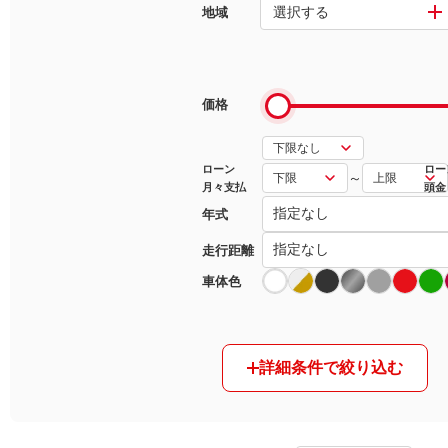
選択する
地域
マガジン
車カタログ
価格
自動車ローン
ローン
ロー
～
月々支払
頭金
保険
年式
レビュー
走行距離
車体色
価格相場
教習所
詳細条件で絞り込む
用語集