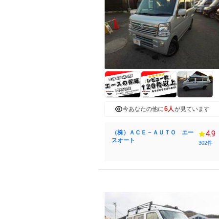
6人
今あなたの他に
が見ています
（株）ＡＣＥ－ＡＵＴＯ エー
4.9
スオート
302件