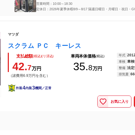
営業時間：10:00～18:30
定休日：2026年夏季休暇8/9～8/17 隔週日曜日・月曜日・祝日・
休暇・年末年始
マツダ
スクラム ＰＣ キーレス
201
年式
支払総額
車両本体価格
(税込)(リ済込)
(税込)
車検
車検
42.
35.
7
8
法定
万円
万円
整備
66
排気量
（諸費用6.9万円を含む）
4
3
外装
内装
機関／正常
お気に入り