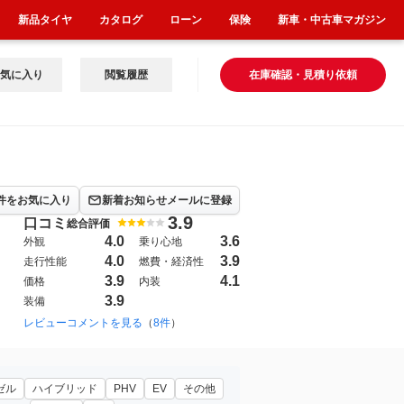
新品タイヤ
カタログ
ローン
保険
新車・中古車マガジン
気に入り
閲覧履歴
在庫確認・見積り依頼
件をお気に入り
新着お知らせメールに登録
3.9
口コミ
総合評価
4.0
3.6
外観
乗り心地
4.0
3.9
走行性能
燃費・経済性
3.9
4.1
価格
内装
3.9
装備
1999年1月~2005年9月（1）
レビューコメントを見る
（
8件
）
2026年5月~（1）
ゼル
ハイブリッド
PHV
EV
その他