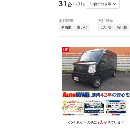
31
1
31
〜
台
台
掲載時期
支払総額
新着順
古い順
安い順
高い順
UP
7人
今あなたの他に
が見ています