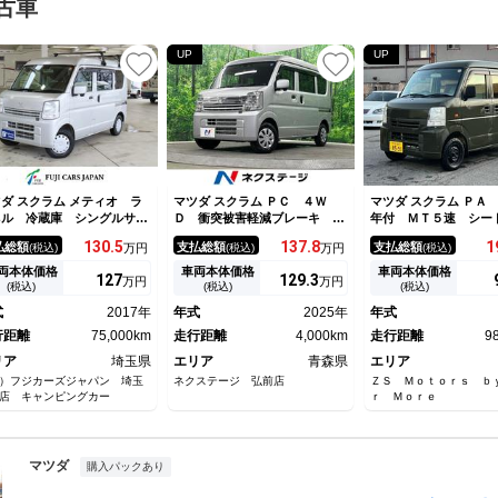
古車
UP
UP
ダ スクラム メティオ ラ
マツダ スクラム ＰＣ ４Ｗ
マツダ スクラム ＰＡ
ネル 冷蔵庫 シングルサブ
Ｄ 衝突被害軽減ブレーキ Ｍ
年付 ＭＴ５速 シー
ッテリー 走行充電 インバ
Ｔ車 ＬＥＤヘッド コーナー
ー エアコン 衝突安
130.
5
137.
8
1
払総額
支払総額
支払総額
(税込)
万円
(税込)
万円
(税込)
ター５００Ｗ ソーラーパネ
センサー シートヒーター
 メモリナビ ＥＴＣ
両本体価格
車両本体価格
車両本体価格
127
129.
3
万円
万円
(税込)
(税込)
(税込)
式
2017年
年式
2025年
年式
行距離
75,000km
走行距離
4,000km
走行距離
9
リア
埼玉県
エリア
青森県
エリア
）フジカーズジャパン 埼玉
ネクステージ 弘前店
ＺＳ Ｍｏｔｏｒｓ ｂ
店 キャンピングカー
ｒ Ｍｏｒｅ
マツダ
購入パックあり