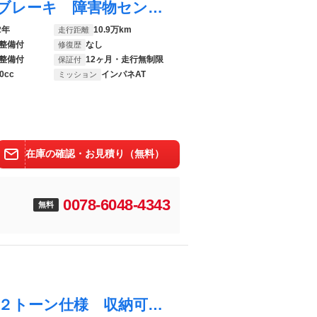
スクラム バスター ハイルーフ 衝突軽減ブレーキ 障害物センサー （シルキーシルバーメタリック） オートマチックハイビーム ＥＴＣ キーレスエントリー ドライブレコーダー メモリーナビ
2年
10.9万km
走行距離
整備付
なし
修復歴
整備付
12ヶ月・走行無制限
保証付
0cc
インパネAT
ミッション
在庫の確認・お見積り（無料）
0078-6048-4343
無料
スクラム ＰＡスペシャル 当社オリジナル２トーン仕様 収納可能ベットキット（新品） ルーフキャリア 新品９インチディスプレイオーディオ 新品ケイフィネスホイール 新品オープンカントリータイヤ 新品シートカバー