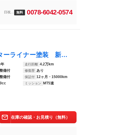
0078-6042-0574
） 日祝
無料
スクラム ＰＣ ５速ＭＴ ５速ＭＴ ラプターライナー塗装 新品ＡＷ オールテレーンタイヤ
3年
4.2万km
走行距離
整備付
あり
修復歴
整備付
12ヶ月・15000km
保証付
0cc
MT5速
ミッション
在庫の確認・お見積り（無料）