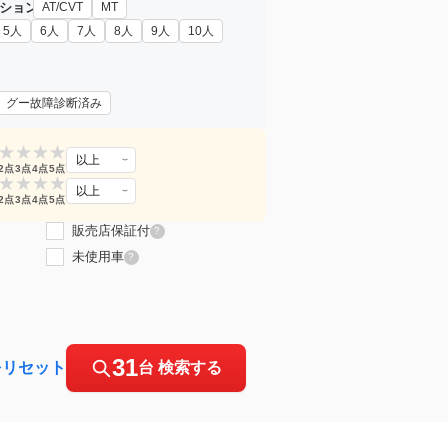
ション
AT/CVT
MT
5人
6人
7人
8人
9人
10人
グー故障診断済み
★
★
★
★
以上
2点
3点
4点
5点
★
★
★
★
以上
2点
3点
4点
5点
販売店保証付
?
未使用車
?
31
をリセット
台 検索する