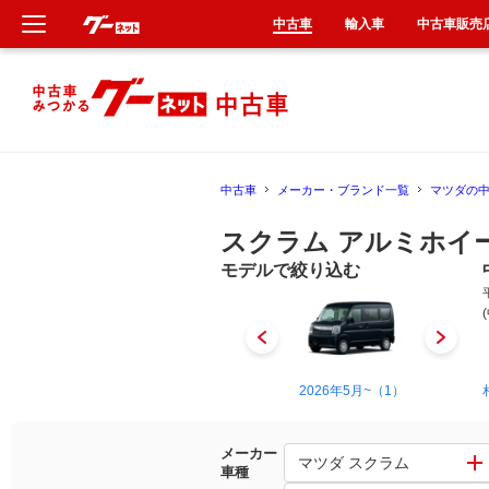
中古車
輸入車
中古車販売
新車
中古車
中古車
メーカー・ブランド一覧
マツダの
輸入車
スクラム アルミホイ
クルマ買取
モデルで絞り込む
カーリース
タイヤ交換
1999年1月~2005年9月（1）
2026年5月~（1）
整備工場
メーカー
マツダ スクラム
車種
車検