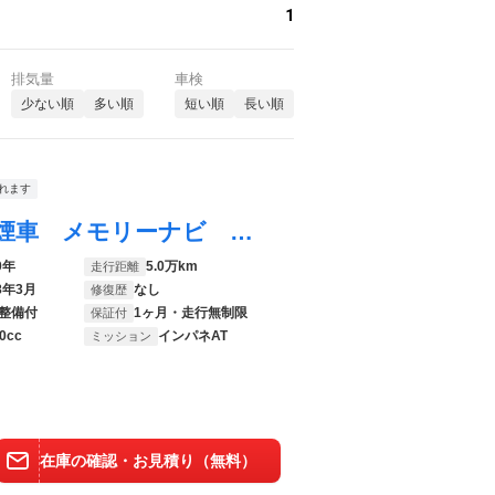
1
排気量
車検
少ない順
多い順
短い順
長い順
れます
スクラム バスター 衝突軽減ブレーキ 禁煙車 メモリーナビ フルセグ ＢＬＵＥＴＯＯＴＨ対応 バックカメラ ＤＶＤ ＵＳＢ 電度格納ミラー オーバーヘッドコンソールＢＯＸ オートライト ＥＴＣ 社外アルミ レベライザー
0年
5.0万km
走行距離
8年3月
なし
修復歴
整備付
1ヶ月・走行無制限
保証付
0cc
インパネAT
ミッション
在庫の確認・お見積り（無料）