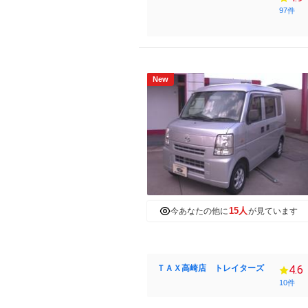
97件
New
15人
今あなたの他に
が見ています
ＴＡＸ高崎店 トレイターズ
4.6
10件