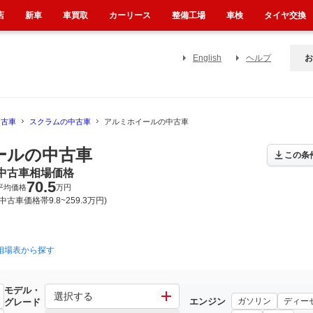
店
新車
車買取
カーリース
整備工場
車検
タイヤ交換
English
ヘルプ
お
中古車
スクラムの中古車
アルミホイールの中古車
ールの中古車
この条
中古車相場価格
70.5
平均価格
万円
(中古車価格帯9.8~259.3万円)
相場表から探す
2015年3月~2026年5月（242）
2005年9月~2015年3月（89）
モデル・
選択する
エンジン
ガソリン
ディー
グレード