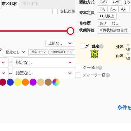
駆動方式
ミッ
2WD
4WD
選択する
市区町村
2人
3人
4人
支払総額
乗車定員
11人以上
修復歴
あり
なし
状態評価
車両状態評価書付
★
グー鑑定
?
外装
ン
1点
通常ローン
残価/据置ローン
★
内装
1点
～
グー保証
?
～
ディーラー店
?
条件