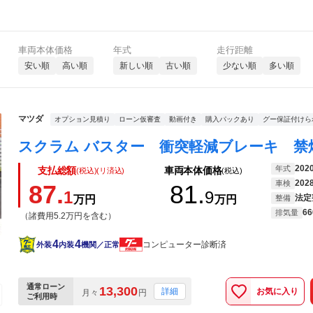
車両本体価格
年式
走行距離
安い順
高い順
新しい順
古い順
少ない順
多い順
マツダ
オプション見積り
ローン仮審査
動画付き
購入パックあり
グー保証付けら
202
年式
支払総額
車両本体価格
(税込)(リ済込)
(税込)
202
車検
87.
81.
1
9
法定
万円
万円
整備
66
排気量
（諸費用5.2万円を含む）
4
4
コンピューター診断済
外装
内装
機関／正常
通常ローン
13,300
お気に入り
詳細
月々
円
ご利用時