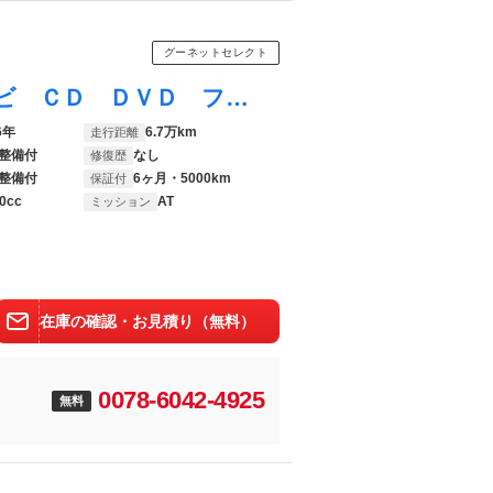
グーネットセレクト
スクラム ＰＣスペシャル 切替４ＷＤ ナビ ＣＤ ＤＶＤ フルセグＴＶ Ｂｌｕｅｔｏｏｔｈ ＥＴＣ キーレスエントリー 電動格納ミラー マニュアルエアコン ゴムマット 取扱説明書 メンテナンスノート ヘッドライト（ハロゲン）
6年
6.7万km
走行距離
整備付
なし
修復歴
整備付
6ヶ月・5000km
保証付
0cc
AT
ミッション
在庫の確認・お見積り（無料）
0078-6042-4925
無料