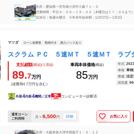
住所：愛知県一宮市南小渕字小森７１－３
営業時間：平日９：００～１９：００（木曜日は１７：００まで
９：００～１８：３０
定休日：毎週火曜日 ※年末年始休暇：12月27日～1月2日
マツダ
ローン仮審査
動画付き
購入パックあり
202
年式
支払総額
車両本体価格
(税込)(リ済込)
(税込)
車検
車検
89.
85
7
法定
万円
万円
整備
66
排気量
（諸費用4.7万円を含む）
4
4
コンピューター診断済
外装
内装
機関／正常
通常ローン
6,500
お気に入り
詳細
月々
円
ご利用時
住所：大阪府泉大津市我孫子１－５－１２