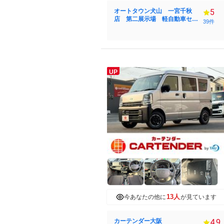
オートタウン犬山 一宮千秋
5
店 第二展示場 軽自動車セン
39件
ター
UP
13人
今あなたの他に
が見ています
カーテンダー大阪
4.9