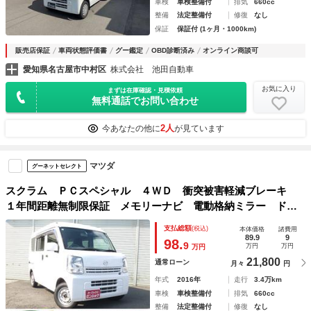
車検
車検整備付
排気
660cc
整備
法定整備付
修復
なし
保証
保証付 (1ヶ月・1000km)
販売店保証
車両状態評価書
グー鑑定
OBD診断済み
オンライン商談可
愛知県名古屋市中村区
株式会社 池田自動車
お気に入り
まずは在庫確認・見積依頼
無料通話でお問い合わせ
2人
今あなたの他に
が見ています
マツダ
グーネットセレクト
スクラム ＰＣスペシャル ４ＷＤ 衝突被害軽減ブレーキ
１年間距離無制限保証 メモリーナビ 電動格納ミラー ドラ
イブレコーダー キーレス ワンオーナー車 禁煙車 内外装
支払総額
(税込)
本体価格
諸費用
清掃済み
89.9
9
98.
9
万円
万円
万円
21,800
通常ローン
月々
円
年式
2016年
走行
3.4万km
車検
車検整備付
排気
660cc
整備
法定整備付
修復
なし