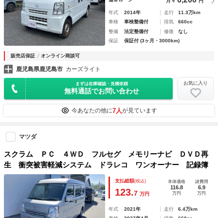
月々
円
年式
2014年
走行
11.3万km
車検
車検整備付
排気
660cc
整備
法定整備付
修復
なし
保証
保証付 (3ヶ月・3000km)
販売店保証
オンライン商談可
鹿児島県鹿児島市
カーズライト
お気に入り
まずは在庫確認・見積依頼
無料通話でお問い合わせ
7人
今あなたの他に
が見ています
マツダ
スクラム ＰＣ ４ＷＤ フルセグ メモリーナビ ＤＶＤ再
生 衝突被害軽減システム ドラレコ ワンオーナー 記録簿
支払総額
(税込)
本体価格
諸費用
116.8
6.9
123.
7
万円
万円
万円
年式
2021年
走行
6.4万km