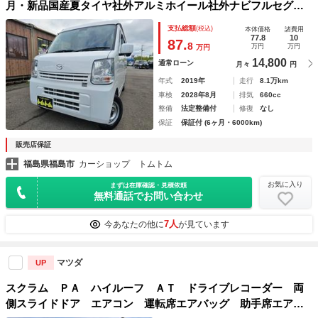
月・新品国産夏タイヤ社外アルミホイール社外ナビフルセグＴ
Ｖブルートゥース純正バックカメラ純正ドライブレコーダー新
支払総額
(税込)
本体価格
諸費用
品夏タイヤ衝突被害軽減ブレーキ横滑り防止キーレスＡＢＳ取
77.8
10
87.
8
万円
万円
万円
説
14,800
通常ローン
月々
円
年式
2019年
走行
8.1万km
車検
2028年8月
排気
660cc
整備
法定整備付
修復
なし
保証
保証付 (6ヶ月・6000km)
販売店保証
福島県福島市
カーショップ トムトム
お気に入り
まずは在庫確認・見積依頼
無料通話でお問い合わせ
7人
今あなたの他に
が見ています
マツダ
UP
スクラム ＰＡ ハイルーフ ＡＴ ドライブレコーダー 両
側スライドドア エアコン 運転席エアバッグ 助手席エアバ