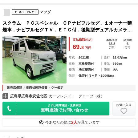
マツダ
グーネットセレクト
スクラム ＰＣスペシャル ＯＰナビフルセグ．１オーナー禁
煙車．ナビフルセグＴＶ．ＥＴＣ付．後期型デュアルカメラブ
レーキ車．リア抑制ソナー．リア５面プライバシーガラス．ハ
支払総額
(税込)
本体価格
諸費用
イＲ＆オーバーヘットシェル．電格ミラー．後期タコメーター
63.8
6
69.
8
万円
万円
万円
付
年式
2021後
走行
12.0万km
車検
車検整備付
排気
660cc
整備
法定整備付
修復
あり
保証
保証付 (3ヶ月・1000km)
販売店保証
車両状態評価書
グー鑑定
広島県広島市安佐北区
カーフレンド・ グローブ（株）
お気に入り
まずは在庫確認・見積依頼
無料通話でお問い合わせ
2人
今あなたの他に
が見ています