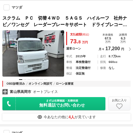
マツダ
スクラム ＰＣ 切替４ＷＤ ５ＡＧＳ ハイルーフ 社外ナ
ビ／ワンセグ レーダーブレーキサポート ドライブレコーダ
ー オーバーヘッドシェルフ ＥＴＣ キーレス フロント席
支払総額
(税込)
本体価格
諸費用
パワーウィンド
67.5
6.3
73.
8
万円
万円
万円
17,200
通常ローン
月々
円
年式
2015年
走行
8.7万km
車検
車検整備付
排気
660cc
整備
法定整備付
修復
なし
保証
保証無
OBD診断済み
オンライン商談可
ローン仮審査
富山県高岡市
オートプレイス
お気に入り
まずは在庫確認・見積依頼
無料通話でお問い合わせ
4人
今あなたの他に
が見ています