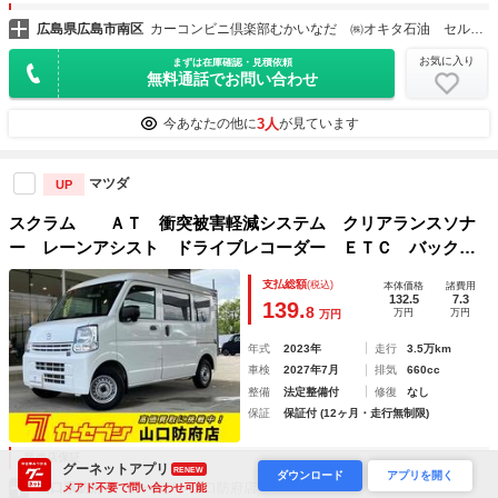
広島県広島市南区
カーコンビニ倶楽部むかいなだ ㈱オキタ石油 セルフむかいなだ
お気に入り
まずは在庫確認・見積依頼
無料通話でお問い合わせ
3人
今あなたの他に
が見ています
マツダ
UP
スクラム ＡＴ 衝突被害軽減システム クリアランスソナ
ー レーンアシスト ドライブレコーダー ＥＴＣ バックカ
メラ 両側スライドドア キーレスエントリー アイドリング
支払総額
(税込)
本体価格
諸費用
ストップ オートライト ＥＳＣ
132.5
7.3
139.
8
万円
万円
万円
年式
2023年
走行
3.5万km
車検
2027年7月
排気
660cc
整備
法定整備付
修復
なし
保証
保証付 (12ヶ月・走行無制限)
販売店保証
グーネットアプリ
RENEW
ダウンロード
アプリを開く
山口県防府市
カーセブン山口防府店
メアド不要で問い合わせ可能