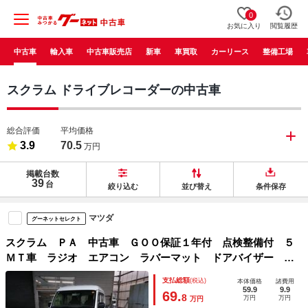
0
お気に入り
閲覧履歴
中古車
輸入車
中古車販売店
新車
車買取
カーリース
整備工場
スクラム ドライブレコーダーの中古車
総合評価
平均価格
3.9
70.5
万円
掲載台数
39
台
絞り込む
並び替え
条件保存
マツダ
グーネットセレクト
スクラム ＰＡ 中古車 ＧＯＯ保証１年付 点検整備付 ５
ＭＴ車 ラジオ エアコン ラバーマット ドアバイザー ハ
ロゲンヘッドランプ スライドドア 板キー
支払総額
(税込)
本体価格
諸費用
59.9
9.9
69.
8
万円
万円
万円