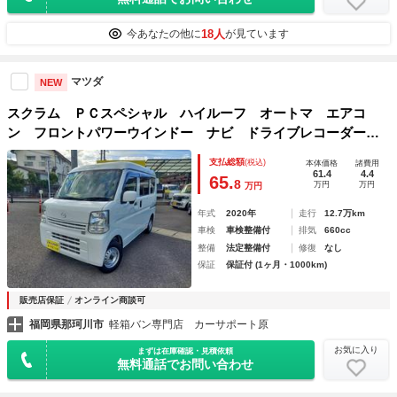
18人
今あなたの他に
が見ています
マツダ
NEW
スクラム ＰＣスペシャル ハイルーフ オートマ エアコ
ン フロントパワーウインドー ナビ ドライブレコーダー
ＥＴＣ 記録簿 禁煙車
支払総額
(税込)
本体価格
諸費用
61.4
4.4
65.
8
万円
万円
万円
年式
2020年
走行
12.7万km
車検
車検整備付
排気
660cc
整備
法定整備付
修復
なし
保証
保証付 (1ヶ月・1000km)
販売店保証
オンライン商談可
福岡県那珂川市
軽箱バン専門店 カーサポート原
お気に入り
まずは在庫確認・見積依頼
無料通話でお問い合わせ