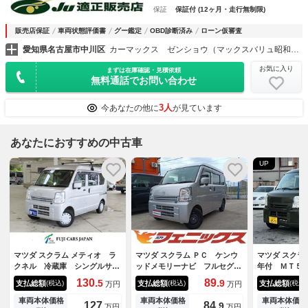
保証
保証付 (12ヶ月・走行無制限)
販売店保証
車両状態評価書
グー鑑定
OBD診断済み
ローン仮審査
愛知県名古屋市中川区
カーマックス ゼンショウ（マックスバリュ昭和橋）
お気に入り
まずは在庫確認・見積依頼
無料通話でお問い合わせ
3人
今あなたの他に
が見ています
あなたにおすすめの中古車
UP
マツダ スクラム メティオ ラ
マツダ スクラム ＰＣ ケンウ
マツダ スクラ
クネル 冷蔵庫 シングルサブ
ッドメモリーナビ フルセグＴ
年付 ＭＴ５
バッテリー 走行充電 インバ
Ｖ Ｂｌｕｅｔｏｏｔｈ キ
ー エアコン
130.
89.
5
9
支払総額
支払総額
支払総額
(税込)
(税込)
(税込)
万円
万円
ーター５００Ｗ ソーラーパネ
ーレス 電格ミラー アイドリ
ル メモリナビ ＥＴＣ
ングストップ リアパーキング
車両本体価格
車両本体価格
車両本体価格
127
84.
9
万円
万円