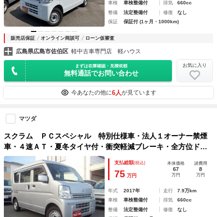
車検
車検整備付
排気
660cc
整備
法定整備付
修復
なし
保証
保証付 (1ヶ月・1000km)
販売店保証
オンライン商談可
ローン仮審査
広島県広島市佐伯区
軽中古車専門店 軽ハウス
お気に入り
まずは在庫確認・見積依頼
無料通話でお問い合わせ
6人
今あなたの他に
が見ています
マツダ
スクラム ＰＣスペシャル 特別仕様車・法人１オーナー禁煙
車・４速ＡＴ・夏冬タイヤ付・衝突軽減ブレーキ・全方位ドラ
レコ・純正ＳＤナビ・フルセグＴＶ・ブルートゥース・前後コ
支払総額
(税込)
本体価格
諸費用
ーナーセンサー・ＥＴＣ・キーレスキー・電動格納ドアミラー
67
8
75
万円
万円
万円
年式
2017年
走行
7.9万km
車検
車検整備付
排気
660cc
整備
法定整備付
修復
なし