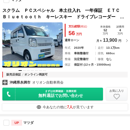
マツダ
スクラム ＰＣスペシャル 本土仕入れ 一年保証 ＥＴＣ
Ｂｌｕｅｔｏｏｔｈ キーレスキー ドライブレコーダー 横
滑り防止装置 クリアランスソナー 電格ミラー 前席パワー
支払総額
(税込)
本体価格
諸費用
ウィンドウ エンジンオイル・バッテリー・ワイパーゴム新品
52
4
56
万円
万円
万円
13,900
通常ローン
月々
円
年式
2020年
走行
13.1万km
車検
車検整備付
排気
660cc
整備
法定整備付
修復
なし
保証
保証付 (12ヶ月・15000km)
販売店保証
オンライン商談可
沖縄県糸満市
オリオン自動車商会
お気に入り
まずは在庫確認・見積依頼
無料通話でお問い合わせ
7人
今あなたの他に
が見ています
マツダ
UP