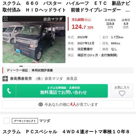
スクラム ６６０ バスター ハイルーフ ＥＴＣ 新品ナビ
取付済み ＨＩＤヘッドライト 前後ドライブレコーダー キ
ーレス
支払総額
(税込)
本体価格
諸費用
119.8
4.9
124.
7
万円
万円
万円
年式
2023年
走行
1.7万km
車検
2027年12月
排気
660cc
整備
法定整備付
修復
なし
保証
保証付 (12ヶ月・走行無制限)
ディーラー保証
車両状態評価書
奈良県奈良市
（株）奈良マツダ 奈良店
お気に入り
まずは在庫確認・見積依頼
無料通話でお問い合わせ
4人
今あなたの他に
が見ています
マツダ
グーネットセレクト
スクラム ＰＣスペシャル ４ＷＤ４速オートマ車検１０年８