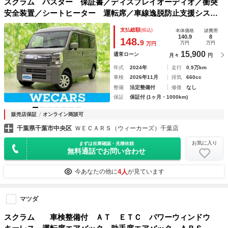
スクラム バスター 保証書／ディスプレイオーディオ／衝突
安全装置／シートヒーター 運転席／車線逸脱防止支援システ
ム／ドライブレコーダー 社外／ヘッドランプ ＬＥＤ／Ｂｌ
支払総額
(税込)
本体価格
諸費用
ｕｅｔｏｏｔｈ接続／ＥＴＣ／ＥＢＤ付ＡＢＳ
140.9
8
148.
9
万円
万円
万円
15,900
通常ローン
月々
円
年式
2024年
走行
0.9万km
車検
2026年11月
排気
660cc
整備
法定整備付
修復
なし
保証
保証付 (1ヶ月・1000km)
販売店保証
オンライン商談可
千葉県千葉市中央区
ＷＥＣＡＲＳ（ウィーカーズ）千葉店
お気に入り
まずは在庫確認・見積依頼
無料通話でお問い合わせ
4人
今あなたの他に
が見ています
マツダ
スクラム 車検整備付 ＡＴ ＥＴＣ パワーウィンドウ