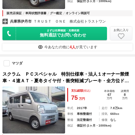
保証
保証付 (1ヶ月・1000km)
販売店保証
車両状態評価書
グー鑑定
オンライン商談可
兵庫県伊丹市
ＴＲＵＳＴ ＯＮＥ 株式会社トラストワン
お気に入り
まずは在庫確認・見積依頼
無料通話でお問い合わせ
4人
今あなたの他に
が見ています
マツダ
スクラム ＰＣスペシャル 特別仕様車・法人１オーナー禁煙
車・４速ＡＴ・夏冬タイヤ付・衝突軽減ブレーキ・全方位ドラ
レコ・純正ＳＤナビ・フルセグＴＶ・ブルートゥース・前後コ
支払総額
(税込)
本体価格
諸費用
ーナーセンサー・ＥＴＣ・キーレスキー・電動格納ドアミラー
67
8
75
万円
万円
万円
年式
2017年
走行
7.8万km
車検
車検整備付
排気
660cc
整備
法定整備付
修復
なし
保証
保証付 (1ヶ月・1000km)