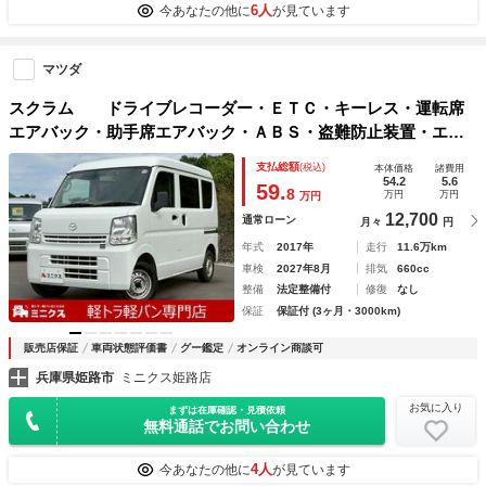
6人
今あなたの他に
が見ています
マツダ
スクラム ドライブレコーダー・ＥＴＣ・キーレス・運転席
エアバック・助手席エアバック・ＡＢＳ・盗難防止装置・エア
コン・パワステ・両側スライドドア・純正ラジオ・ヘッドライ
支払総額
(税込)
本体価格
諸費用
トレペライザー・フロアマット・スペアキー
54.2
5.6
59.
8
万円
万円
万円
12,700
通常ローン
月々
円
年式
2017年
走行
11.6万km
車検
2027年8月
排気
660cc
整備
法定整備付
修復
なし
保証
保証付 (3ヶ月・3000km)
販売店保証
車両状態評価書
グー鑑定
オンライン商談可
兵庫県姫路市
ミニクス姫路店
お気に入り
まずは在庫確認・見積依頼
無料通話でお問い合わせ
4人
今あなたの他に
が見ています