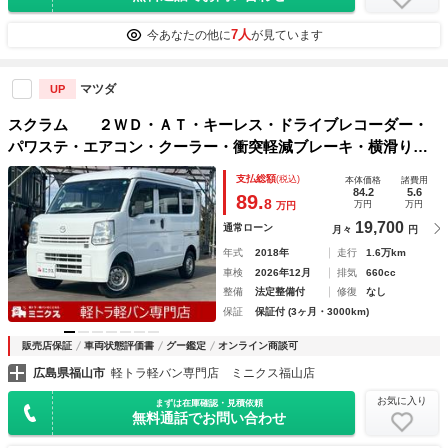
7人
今あなたの他に
が見ています
マツダ
UP
スクラム ２ＷＤ・ＡＴ・キーレス・ドライブレコーダー・
パワステ・エアコン・クーラー・衝突軽減ブレーキ・横滑り防
止装置・ＡＢＳ・ＭＴモード・両側スライドドア・運転席エア
支払総額
(税込)
本体価格
諸費用
バック・助手席エアバック・純正ラジオ・
84.2
5.6
89.
8
万円
万円
万円
19,700
通常ローン
月々
円
年式
2018年
走行
1.6万km
車検
2026年12月
排気
660cc
整備
法定整備付
修復
なし
保証
保証付 (3ヶ月・3000km)
販売店保証
車両状態評価書
グー鑑定
オンライン商談可
広島県福山市
軽トラ軽バン専門店 ミニクス福山店
お気に入り
まずは在庫確認・見積依頼
無料通話でお問い合わせ