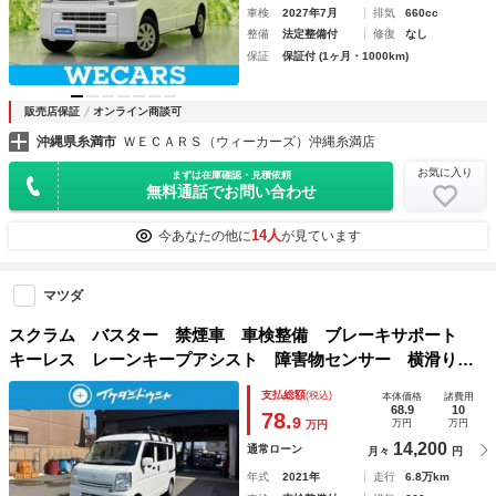
車検
2027年7月
排気
660cc
整備
法定整備付
修復
なし
保証
保証付 (1ヶ月・1000km)
販売店保証
オンライン商談可
沖縄県糸満市
ＷＥＣＡＲＳ（ウィーカーズ）沖縄糸満店
お気に入り
まずは在庫確認・見積依頼
無料通話でお問い合わせ
14人
今あなたの他に
が見ています
マツダ
スクラム バスター 禁煙車 車検整備 ブレーキサポート
キーレス レーンキープアシスト 障害物センサー 横滑り防
止装置 両側スライドドア ハイルーフ オーバーヘッドコン
支払総額
(税込)
本体価格
諸費用
ソール エアコン
68.9
10
78.
9
万円
万円
万円
14,200
通常ローン
月々
円
年式
2021年
走行
6.8万km