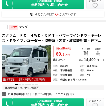
お気に入り
まずは在庫確認・見積依頼
無料通話でお問い合わせ
7人
今あなたの他に
が見ています
マツダ
NEW
スクラム ＰＣ ４ＷＤ・５ＭＴ・パワーウインドウ・キーレ
ス・ドライブレコーダー・盗難防止装置・取扱説明書・純正ラ
ジオ・１２Ｖ電源ソケット・ヘッドライトレベライザー・ドア
支払総額
(税込)
本体価格
諸費用
バイザー・スペアタイヤ・スペアキー・フロアマット
61.8
8
69.
8
万円
万円
万円
14,400
通常ローン
月々
円
年式
2016年
走行
11.0万km
車検
車検整備付
排気
660cc
整備
法定整備付
修復
なし
保証
保証付 (3ヶ月・3000km)
販売店保証
オンライン商談可
広島県福山市
軽トラ軽バン専門店 ミニクス福山店
お気に入り
まずは在庫確認・見積依頼
無料通話でお問い合わせ