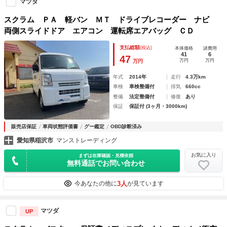
マツダ
スクラム ＰＡ 軽バン ＭＴ ドライブレコーダー ナビ
両側スライドドア エアコン 運転席エアバッグ ＣＤ
支払総額
(税込)
本体価格
諸費用
41
6
47
万円
万円
万円
年式
2014年
走行
4.3万km
車検
車検整備付
排気
660cc
整備
法定整備付
修復
あり
保証
保証付 (3ヶ月・3000km)
販売店保証
車両状態評価書
グー鑑定
OBD診断済み
愛知県稲沢市
マンストレーディング
お気に入り
まずは在庫確認・見積依頼
無料通話でお問い合わせ
3人
今あなたの他に
が見ています
マツダ
UP