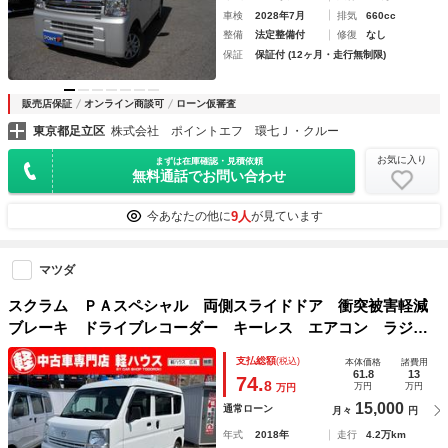
車検
2028年7月
排気
660cc
整備
法定整備付
修復
なし
保証
保証付 (12ヶ月・走行無制限)
販売店保証
オンライン商談可
ローン仮審査
東京都足立区
株式会社 ポイントエフ 環七Ｊ・クルー
お気に入り
まずは在庫確認・見積依頼
無料通話でお問い合わせ
9人
今あなたの他に
が見ています
マツダ
スクラム ＰＡスペシャル 両側スライドドア 衝突被害軽減
ブレーキ ドライブレコーダー キーレス エアコン ラジオ
デッキ ５ＡＧＳ車 ２ｎｄ発進 Ｗエアバック ＡＢＳ パ
支払総額
(税込)
本体価格
諸費用
ワーステアリング
61.8
13
74.
8
万円
万円
万円
15,000
通常ローン
月々
円
年式
2018年
走行
4.2万km