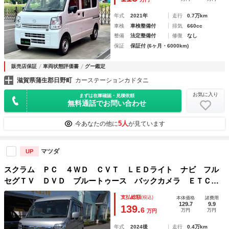
年式
2021年
走行
0.7万km
車検
車検整備付
排気
660cc
整備
法定整備付
修復
なし
保証
保証付 (6ヶ月・6000km)
販売店保証
車両状態評価書
グー鑑定
滋賀県蒲生郡日野町
カーステーションカドタニ
お気に入り
まずは在庫確認・見積依頼
無料通話でお問い合わせ
5人
今あなたの他に
が見ています
マツダ
UP
スクラム ＰＣ ４ＷＤ ＣＶＴ ＬＥＤライト ナビ フル
セグＴＶ ＤＶＤ ブルートゥース バックカメラ ＥＴＣ
２．０ ナビ連動前後ドライブレコーダー ＩＤストップ シ
支払総額
(税込)
本体価格
諸費用
ートヒーター 電動格納ドアミラー 外１２アルミ
129.7
9.9
139.
6
万円
万円
万円
年式
2024後
走行
0.4万km