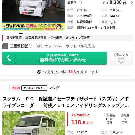
9,300
通常ローン
月々
円
年式
2021年
走行
2.0万km
車検
2027年8月
排気
660cc
整備
法定整備付
修復
なし
保証
保証付 (12ヶ月・走行無制限)
販売店保証
車両状態評価書
グー鑑定
オンライン商談可
三重県松阪市
（株）ウッドベル ウッドベル花岡店
お気に入り
まずは在庫確認・見積依頼
無料通話でお問い合わせ
16人
今あなたの他に
が見ています
マツダ
NEW
グーネットセレクト
スクラム ＰＣ 保証書／セーフティサポート（スズキ）／ド
ライブレコーダー 前後／ＥＴＣ／アイドリングストップ／禁
煙車／エアバッグ 運転席／エアバッグ 助手席／パワーウイ
支払総額
(税込)
本体価格
諸費用
ンドウ／キーレスエントリー／パワーステアリング
110.8
8
118.
8
万円
万円
万円
年式
2023年
走行
1.0万km