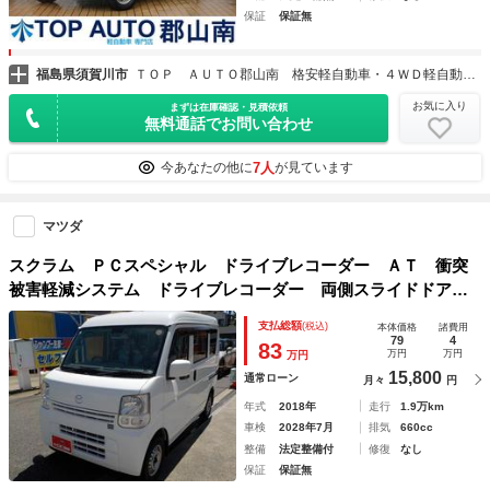
保証
保証無
福島県須賀川市
ＴＯＰ ＡＵＴＯ郡山南 格安軽自動車・４ＷＤ軽自動車専門店
お気に入り
まずは在庫確認・見積依頼
無料通話でお問い合わせ
7人
今あなたの他に
が見ています
マツダ
スクラム ＰＣスペシャル ドライブレコーダー ＡＴ 衝突
被害軽減システム ドライブレコーダー 両側スライドドア
キーレスエントリー 電動格納ミラー ＡＢＳ ＥＳＣ パワ
支払総額
(税込)
本体価格
諸費用
ーステアリング パワーウィンドウ 運転席エアバッグ
79
4
83
万円
万円
万円
15,800
通常ローン
月々
円
年式
2018年
走行
1.9万km
車検
2028年7月
排気
660cc
整備
法定整備付
修復
なし
保証
保証無