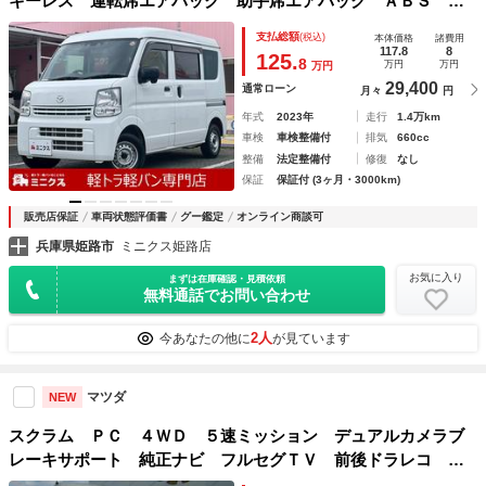
キーレス 運転席エアバック 助手席エアバック ＡＢＳ 衝
突被害軽減ブレーキ 横滑り防止装置 障害物センサー 盗難
支払総額
(税込)
本体価格
諸費用
防止装置 ドライブレコーダー
117.8
8
125.
8
万円
万円
万円
29,400
通常ローン
月々
円
年式
2023年
走行
1.4万km
車検
車検整備付
排気
660cc
整備
法定整備付
修復
なし
保証
保証付 (3ヶ月・3000km)
販売店保証
車両状態評価書
グー鑑定
オンライン商談可
兵庫県姫路市
ミニクス姫路店
お気に入り
まずは在庫確認・見積依頼
無料通話でお問い合わせ
2人
今あなたの他に
が見ています
マツダ
NEW
スクラム ＰＣ ４ＷＤ ５速ミッション デュアルカメラブ
レーキサポート 純正ナビ フルセグＴＶ 前後ドラレコ Ｅ
ＴＣ