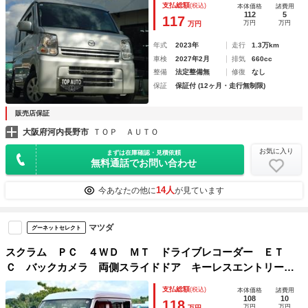
支払総額
(税込)
本体価格
諸費用
112
5
117
万円
万円
万円
年式
2023年
走行
1.3万km
車検
2027年2月
排気
660cc
整備
法定整備無
修復
なし
保証
保証付 (12ヶ月・走行無制限)
販売店保証
大阪府河内長野市
ＴＯＰ ＡＵＴＯ
お気に入り
まずは在庫確認・見積依頼
無料通話でお問い合わせ
14人
今あなたの他に
が見ています
マツダ
グーネットセレクト
スクラム ＰＣ ４ＷＤ ＭＴ ドライブレコーダー ＥＴ
Ｃ バックカメラ 両側スライドドア キーレスエントリー
エアコン パワーウィンドウ 運転席エアバッグ 助手席エア
支払総額
(税込)
本体価格
諸費用
バッグ
108
10
118
万円
万円
万円