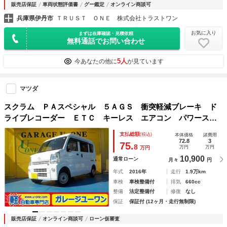
販売店保証
車両状態評価書
グー鑑定
オンライン商談可
兵庫県伊丹市
ＴＲＵＳＴ ＯＮＥ 株式会社トラストワン
お気に入り
まずは在庫確認・見積依頼
無料通話でお問い合わせ
5人
今あなたの他に
が見ています
マツダ
スクラム ＰＡスペシャル ５ＡＧＳ 衝突軽減ブレーキ ド
ライブレコーダー ＥＴＣ キーレス エアコン パワーステ
アリング 集中ドアロック デュアルエアバッグ ＡＭＦＭラ
支払総額
(税込)
本体価格
諸費用
ジオ 一年保証
72.8
3
75.
8
万円
万円
万円
10,900
通常ローン
月々
円
年式
2016年
走行
1.9万km
車検
車検整備付
排気
660cc
整備
法定整備付
修復
なし
保証
保証付 (12ヶ月・走行無制限)
販売店保証
オンライン商談可
ローン仮審査