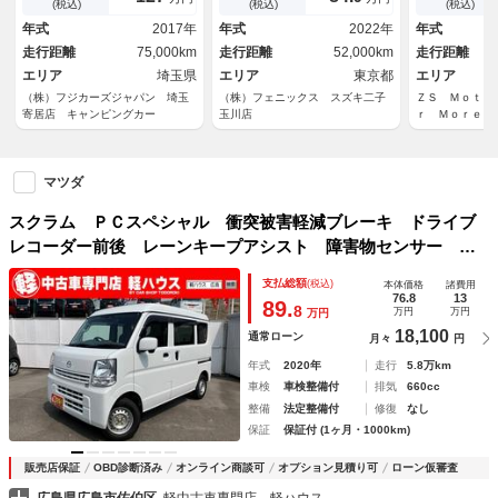
センサー 衝突軽減ブレーキ
(税込)
(税込)
(税込)
ＥＴＣ
年式
2017年
年式
2022年
年式
走行距離
75,000km
走行距離
52,000km
走行距離
エリア
埼玉県
エリア
東京都
エリア
（株）フジカーズジャパン 埼玉
（株）フェニックス スズキ二子
ＺＳ Ｍｏｔｏ
寄居店 キャンピングカー
玉川店
ｒ Ｍｏｒｅ
マツダ
スクラム ＰＣスペシャル 衝突被害軽減ブレーキ ドライブ
レコーダー前後 レーンキープアシスト 障害物センサー Ｅ
ＴＣ ＣＤ・ラジオデッキ エアコン キーレス 電動格納ミ
支払総額
(税込)
本体価格
諸費用
ラー Ｗエアバック ＡＢＳ パワステ パワーウィンドウ
76.8
13
89.
8
万円
万円
万円
18,100
通常ローン
月々
円
年式
2020年
走行
5.8万km
車検
車検整備付
排気
660cc
整備
法定整備付
修復
なし
保証
保証付 (1ヶ月・1000km)
販売店保証
OBD診断済み
オンライン商談可
オプション見積り可
ローン仮審査