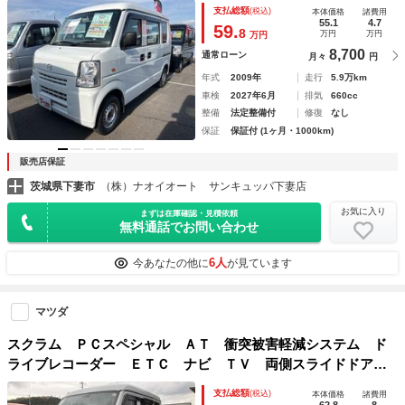
ッグ ＣＤ ミュージックプレイヤー接続可
支払総額
(税込)
本体価格
諸費用
55.1
4.7
59.
8
万円
万円
万円
8,700
通常ローン
月々
円
年式
2009年
走行
5.9万km
車検
2027年6月
排気
660cc
整備
法定整備付
修復
なし
保証
保証付 (1ヶ月・1000km)
販売店保証
茨城県下妻市
（株）ナオイオート サンキュッパ下妻店
お気に入り
まずは在庫確認・見積依頼
無料通話でお問い合わせ
6人
今あなたの他に
が見ています
マツダ
スクラム ＰＣスペシャル ＡＴ 衝突被害軽減システム ド
ライブレコーダー ＥＴＣ ナビ ＴＶ 両側スライドドア
電動格納ミラー ＥＳＣ エアコン パワーウィンドウ 運転
支払総額
(税込)
本体価格
諸費用
席エアバッグ 助手席エアバッグ ＣＤ ＤＶＤ再生