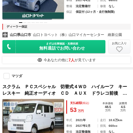
車検
2027年4月
排気
660cc
整備
法定整備付
修復
なし
保証
保証付 (12ヶ月・走行無制限)
ディーラー保証
山口県山口市
山口トヨペット（株）山口マイカーセンター 維新公園
お気に入り
まずは在庫確認・見積依頼
無料通話でお問い合わせ
7人
今あなたの他に
が見ています
マツダ
スクラム ＰＣスペシャル 切替式４ＷＤ ハイルーフ キー
レスキー 純正オーディオ ＣＤ ＡＵＸ ドラレコ前後 電
動格納ミラー 横滑り防止 レーンキープアシスト 障害物セ
支払総額
(税込)
本体価格
諸費用
ンサー オートハイビーム 衝突軽減ブレーキ 無修復歴車
48.5
4.5
53
万円
万円
万円
年式
2021年
走行
10.6万km
車検
2027年2月
排気
660cc
整備
法定整備無
修復
なし