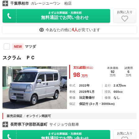
千葉県柏市
ガレージユーワン 柏店
お気に入り
まずは在庫確認・見積依頼
無料通話でお問い合わせ
4人
今あなたの他に
が見ています
マツダ
NEW
スクラム ＰＣ
支払総額
(税込)
本体価格
諸費用
92
6
98
万円
万円
万円
年式
2022年
走行
2.8万km
車検
2028年1月
排気
660cc
整備
法定整備付
修復
なし
保証
保証付 (3ヶ月・3000km)
販売店保証
オンライン商談可
長野県下伊那郡高森町
サイジョウ自動車
お気に入り
まずは在庫確認・見積依頼
無料通話でお問い合わせ