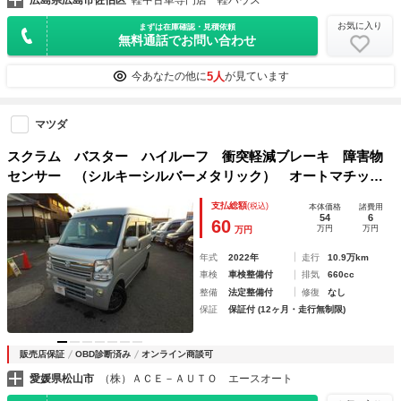
広島県広島市佐伯区
軽中古車専門店 軽ハウス
お気に入り
まずは在庫確認・見積依頼
無料通話でお問い合わせ
5人
今あなたの他に
が見ています
マツダ
スクラム バスター ハイルーフ 衝突軽減ブレーキ 障害物
センサー （シルキーシルバーメタリック） オートマチック
ハイビーム ＥＴＣ キーレスエントリー ドライブレコーダ
支払総額
(税込)
本体価格
諸費用
ー メモリーナビ
54
6
60
万円
万円
万円
年式
2022年
走行
10.9万km
車検
車検整備付
排気
660cc
整備
法定整備付
修復
なし
保証
保証付 (12ヶ月・走行無制限)
販売店保証
OBD診断済み
オンライン商談可
愛媛県松山市
（株）ＡＣＥ－ＡＵＴＯ エースオート