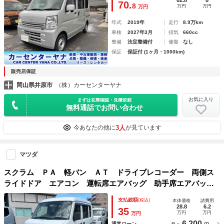
62.8
8
70.
8
万円
万円
万円
年式
2019年
走行
8.9万km
車検
2027年3月
排気
660cc
整備
法定整備付
修復
なし
保証
保証付 (1ヶ月・1000km)
販売店保証
岡山県井原市
（株）カーセンターヤナ
お気に入り
まずは在庫確認・見積依頼
無料通話でお問い合わせ
3人
今あなたの他に
が見ています
マツダ
スクラム ＰＡ 軽バン ＡＴ ドライブレコーダー 両側ス
ライドドア エアコン 運転席エアバッグ 助手席エアバッ
グ 記録簿
支払総額
(税込)
本体価格
諸費用
28.8
6.2
35
万円
万円
万円
6,200
通常ローン