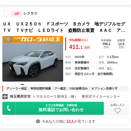
レクサス
UP
ＵＸ ＵＸ２５０ｈ Ｆスポーツ Ｂカメラ 地デジフルセグ
ＴＶ ＴＶナビ ＬＥＤライト 盗難防止装置 ＡＡＣ アル
ミホイール ＥＴＣ Ｐシート ミュージックプレイヤー接続
支払総額
(税込)
本体価格
諸費用
可 横滑り防止 メモリーナビ 記録簿 ドラレコ パワーウ
398.2
12.9
411.
1
万円
万円
万円
ィンドウ
年式
2023年
走行
3.2万km
車検
車検整備付
排気
2000cc
整備
法定整備付
修復
なし
保証
保証付 (12ヶ月・走行無制限)
ディーラー保証
車両状態評価書
グー鑑定
OBD診断済み
オプション見積り可
埼玉県所沢市
トヨタカローラ新埼玉（株） 東所沢マイカーセンター
お気に入り
まずは在庫確認・見積依頼
無料通話でお問い合わせ
12人
今あなたの他に
が見ています