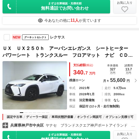
お気に入り
まずは在庫確認・見積依頼
無料通話でお問い合わせ
11人
今あなたの他に
が見ています
レクサス
NEW
グーネットセレクト
ＵＸ ＵＸ２５０ｈ アーバンエレガンス シートヒーター
パワーシート トランクスルー フロアマット ナビ ＣＤ
音楽プレーヤー接続 Ｂｌｕｅｔｏｏｔｈ接続 ＴＶ ＤＶＤ
支払総額
(税込)
本体価格
諸費用
再生 ＥＴＣ サンルーフ・ガラスルーフ ＬＥＤヘッドライ
327
13.7
340.
7
万円
万円
万円
ト
55,600
残価ローン
月々
円
年式
2021年
走行
5.0万km
車検
2028年1月
排気
2000cc
整備
法定整備無
修復
なし
保証
保証付 (12ヶ月・走行無制限)
認定中古車
ディーラー保証
車両状態評価書
オンライン商談可
オプション見積り可
兵庫県神戸市中央区
ヤナセ ブランドスクエア神戸ポートアイランド ヤナセブランドスクエア（株）
お気に入り
まずは在庫確認・見積依頼