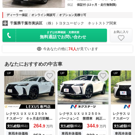
保証
保証付 (12ヶ月・走行無制限)
ディーラー保証
オンライン商談可
オプション見積り可
千葉県千葉市美浜区
（株）トヨタユーゼック ネットストア関東
お気に入り
まずは在庫確認・見積依頼
無料通話でお問い合わせ
74人
今あなたの他に
が見ています
あなたにおすすめの中古車
UP
UP
UP
レクサス ＵＸ ＵＸ２５０ｈ
レクサス ＵＸ ＵＸ２５０ｈ
レクサス Ｕ
Ｆスポーツ ６ヶ月走行距離無
バージョンＣ 禁煙車 純正１
Ｆスポーツ 
制限保証付 本革シート ３眼
０型ナビ 衝突軽減システム
フ 衝突軽減
264.
344.
9
9
支払総額
支払総額
支払総額
(税込)
(税込)
(税込)
万円
万円
ＬＥＤヘッドライト レーダー
レーダークルーズ 全周囲カメ
ビ バックカ
クルーズコントロール 純正１
ラ フルセグ ドラレコ ＥＴ
ＥＴＣ レー
車両本体価格
車両本体価格
車両本体価格