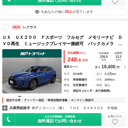
無料通話でお問い合わせ
26人
今あなたの他に
が見ています
レクサス
NEW
ＵＸ ＵＸ２００ Ｆスポーツ フルセグ メモリーナビ Ｄ
ＶＤ再生 ミュージックプレイヤー接続可 バックカメラ 衝
突被害軽減システム ＥＴＣ ＬＥＤヘッドランプ アイドリ
支払総額
(税込)
本体価格
諸費用
ングストップ
235.5
13.3
248.
8
万円
万円
万円
19,400
通常ローン
月々
円
年式
2018年
走行
2.3万km
車検
車検整備付
排気
2000cc
整備
法定整備付
修復
なし
保証
保証付 (12ヶ月・走行無制限)
認定中古車
ディーラー保証
車両状態評価書
オンライン商談可
兵庫県姫路市
神戸トヨペット（株） ＴＨＥ ＧＡＲＡＧＥ 中地南
お気に入り
まずは在庫確認・見積依頼
無料通話でお問い合わせ