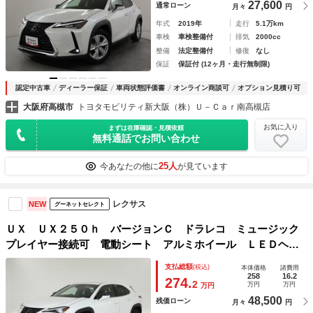
27,600
通常ローン
月々
円
年式
2019年
走行
5.1万km
車検
車検整備付
排気
2000cc
整備
法定整備付
修復
なし
保証
保証付 (12ヶ月・走行無制限)
認定中古車
ディーラー保証
車両状態評価書
オンライン商談可
オプション見積り可
大阪府高槻市
トヨタモビリティ新大阪（株）Ｕ－Ｃａｒ南高槻店
お気に入り
まずは在庫確認・見積依頼
無料通話でお問い合わせ
25人
今あなたの他に
が見ています
レクサス
NEW
グーネットセレクト
ＵＸ ＵＸ２５０ｈ バージョンＣ ドラレコ ミュージック
プレイヤー接続可 電動シート アルミホイール ＬＥＤヘッ
ドランプ 記録簿 キーレス ＣＤ 盗難防止装置 ハイブリ
支払総額
(税込)
本体価格
諸費用
ッド オートクルーズコントロール メモリーナビ フルセグ
258
16.2
274.
2
万円
万円
万円
48,500
残価ローン
月々
円