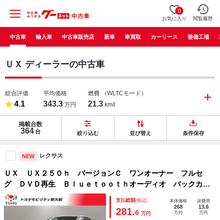
0
お気に入り
閲覧履歴
中古車
輸入車
中古車販売店
新車
車買取
カーリース
整備工場
ＵＸ ディーラーの中古車
総合評価
平均価格
燃費
（WLTCモード）
4.1
343.3
21.3
万円
km/l
掲載台数
364
台
絞り込む
並び替え
条件保存
レクサス
NEW
ＵＸ ＵＸ２５０ｈ バージョンＣ ワンオーナー フルセ
グ ＤＶＤ再生 Ｂｌｕｅｔｏｏｔｈオーディオ バックカメ
ラ 衝突被害軽減システム レーダークルーズコントロール
支払総額
(税込)
本体価格
諸費用
ＥＴＣ２．０ ＬＥＤヘッドランプ パワーシート 記録簿
268
13.6
281.
6
万円
万円
万円