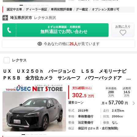
認定中古車
ディーラー保証
車両状態評価書
グー鑑定
オプション見積り可
埼玉県所沢市
レクサス所沢
お気に入り
まずは在庫確認・見積依頼
無料通話でお問い合わせ
26人
今あなたの他に
が見ています
レクサス
ＵＸ ＵＸ２５０ｈ バージョンＣ ＬＳＳ メモリーナビ
ＰＫＳＢ 全方位カメラ サンルーフ パワーバックドア Ｅ
ＴＣ２．０ ＬＥＤライト バックモニター ドラレコ レー
支払総額
(税込)
本体価格
諸費用
ダークルコン ＢＳＭ ＬＫＡ ブルートゥース フルセグ
288
14.5
302.
5
万円
万円
万円
ＲＣＴＡ
57,700
通常ローン
月々
円
年式
2019年
走行
2.9万km
車検
車検整備付
排気
2000cc
整備
法定整備付
修復
なし
保証
保証付 (12ヶ月・走行無制限)