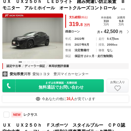
ＵＸ ＵＸ２５０ｈ ＬＥＤライト 踏み間違い防止装置 Ｂ
モニター アルミホイール オートクルーズコントロール キ
ーレス 地上デジタル ＴＶ スマートキー ワンオーナー
支払総額
(税込)
本体価格
諸費用
ミュージックプレイヤー接続可 ＥＴＣ 横滑り防止機能
310
9.8
319.
8
万円
万円
万円
42,500
残価ローン
月々
円
年式
2022年
走行
5.0万km
車検
2027年8月
排気
2000cc
整備
法定整備付
修復
なし
保証
保証付 (12ヶ月・走行無制限)
認定中古車
ディーラー保証
車両状態評価書
愛知県豊川市
愛知トヨタ 豊川マイカーセンター
お気に入り
まずは在庫確認・見積依頼
無料通話でお問い合わせ
16人
今あなたの他に
が見ています
レクサス
NEW
ＵＸ ＵＸ２５０ｈ Ｆスポーツ スタイルブルー ＣＰＯ認