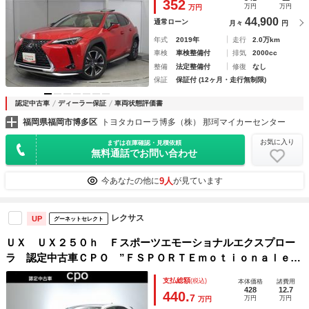
352
万円
万円
万円
Ｓ 記録簿
44,900
通常ローン
月々
円
年式
2019年
走行
2.0万km
車検
車検整備付
排気
2000cc
整備
法定整備付
修復
なし
保証
保証付 (12ヶ月・走行無制限)
認定中古車
ディーラー保証
車両状態評価書
福岡県福岡市博多区
トヨタカローラ博多（株） 那珂マイカーセンター
お気に入り
まずは在庫確認・見積依頼
無料通話でお問い合わせ
9人
今あなたの他に
が見ています
レクサス
UP
グーネットセレクト
ＵＸ ＵＸ２５０ｈ Ｆスポーツエモーショナルエクスプロー
ラ 認定中古車ＣＰＯ ”ＦＳＰＯＲＴＥｍｏｔｉｏｎａｌｅｘ
ｐｌｏｒｅｒ”ボディーカラー／ブラックルーフ／ホワイトノー
支払総額
(税込)
本体価格
諸費用
ヴァガラスフレーク／内装／ＬＴＥＸ／ブラック＆フレアレッ
428
12.7
440.
7
万円
万円
万円
ド