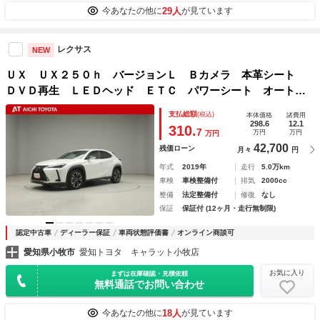
29人
今あなたの他に
が見ています
レクサス
NEW
ＵＸ ＵＸ２５０ｈ バージョンＬ Ｂカメラ 本革シート
ＤＶＤ再生 ＬＥＤヘッド ＥＴＣ パワーシート オートク
ルーズコントロール メモリーナビ スマートキー ミュージ
支払総額
(税込)
本体価格
諸費用
ックプレイヤー接続可 オートエアコン パワーウィンドウ
298.6
12.1
310.
7
万円
万円
万円
ドラレコ
42,700
残価ローン
月々
円
年式
2019年
走行
5.0万km
車検
車検整備付
排気
2000cc
整備
法定整備付
修復
なし
保証
保証付 (12ヶ月・走行無制限)
認定中古車
ディーラー保証
車両状態評価書
オンライン商談可
愛知県小牧市
愛知トヨタ キャラット小牧店
お気に入り
まずは在庫確認・見積依頼
無料通話でお問い合わせ
18人
今あなたの他に
が見ています