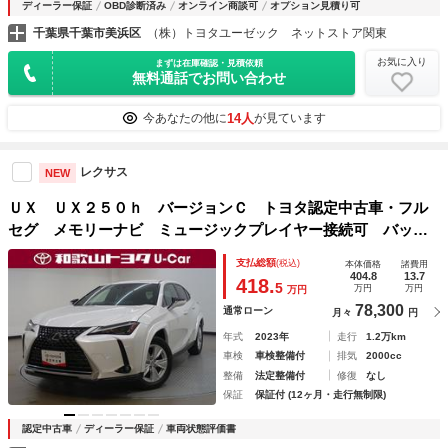
ディーラー保証
OBD診断済み
オンライン商談可
オプション見積り可
千葉県千葉市美浜区
（株）トヨタユーゼック ネットストア関東
お気に入り
まずは在庫確認・見積依頼
無料通話でお問い合わせ
14人
今あなたの他に
が見ています
レクサス
NEW
ＵＸ ＵＸ２５０ｈ バージョンＣ トヨタ認定中古車・フル
セグ メモリーナビ ミュージックプレイヤー接続可 バック
カメラ 衝突被害軽減システム ＥＴＣ ＬＥＤヘッドランプ
支払総額
(税込)
本体価格
諸費用
404.8
13.7
418.
5
万円
万円
万円
78,300
通常ローン
月々
円
年式
2023年
走行
1.2万km
車検
車検整備付
排気
2000cc
整備
法定整備付
修復
なし
保証
保証付 (12ヶ月・走行無制限)
認定中古車
ディーラー保証
車両状態評価書