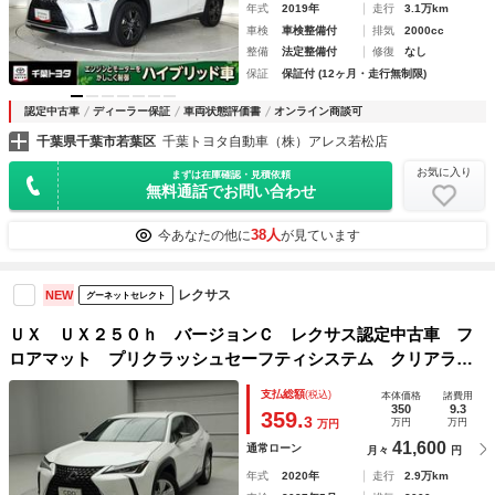
年式
2019年
走行
3.1万km
車検
車検整備付
排気
2000cc
整備
法定整備付
修復
なし
保証
保証付 (12ヶ月・走行無制限)
認定中古車
ディーラー保証
車両状態評価書
オンライン商談可
千葉県千葉市若葉区
千葉トヨタ自動車（株）アレス若松店
お気に入り
まずは在庫確認・見積依頼
無料通話でお問い合わせ
38人
今あなたの他に
が見ています
レクサス
NEW
グーネットセレクト
ＵＸ ＵＸ２５０ｈ バージョンＣ レクサス認定中古車 フ
ロアマット プリクラッシュセーフティシステム クリアラン
スソナー ブラインドスポットモニター パワーバックドア
支払総額
(税込)
本体価格
諸費用
フロントシートヒーター ドライブレコーダー前後（汎用）
350
9.3
359.
3
万円
万円
万円
41,600
通常ローン
月々
円
年式
2020年
走行
2.9万km