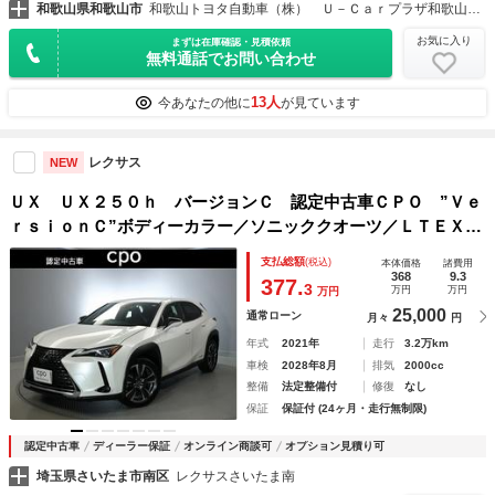
和歌山県和歌山市
和歌山トヨタ自動車（株） Ｕ－Ｃａｒプラザ和歌山インター
お気に入り
まずは在庫確認・見積依頼
無料通話でお問い合わせ
13人
今あなたの他に
が見ています
レクサス
NEW
ＵＸ ＵＸ２５０ｈ バージョンＣ 認定中古車ＣＰＯ ”Ｖｅ
ｒｓｉｏｎＣ”ボディーカラー／ソニッククオーツ／ＬＴＥＸ／
ブラック／ハンズフリーパワーバックドア／三眼フルＬＥＤヘ
支払総額
(税込)
本体価格
諸費用
ッドランプ／２２５／５０Ｒ１８アルミホイール
368
9.3
377.
3
万円
万円
万円
25,000
通常ローン
月々
円
年式
2021年
走行
3.2万km
車検
2028年8月
排気
2000cc
整備
法定整備付
修復
なし
保証
保証付 (24ヶ月・走行無制限)
認定中古車
ディーラー保証
オンライン商談可
オプション見積り可
埼玉県さいたま市南区
レクサスさいたま南