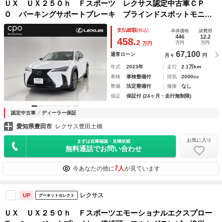
ＵＸ ＵＸ２５０ｈ Ｆスポーツ レクサス認定中古車ＣＰ
Ｏ パーキングサポートブレーキ ブラインドスポットモニタ
ー アクセサリーコンセント ＡＣ１００Ｖ・１５００Ｗ ド
支払総額
(税込)
本体価格
諸費用
ライブレコーダー（純正／前後） ドアエッジプロテクター
446
12.2
458.
2
万円
万円
万円
67,100
通常ローン
月々
円
年式
2023年
走行
2.1万km
車検
車検整備付
排気
2000cc
整備
法定整備付
修復
なし
保証
保証付 (24ヶ月・走行無制限)
認定中古車
ディーラー保証
愛知県豊田市
レクサス豊田土橋
お気に入り
まずは在庫確認・見積依頼
無料通話でお問い合わせ
7人
今あなたの他に
が見ています
レクサス
UP
グーネットセレクト
ＵＸ ＵＸ２５０ｈ Ｆスポーツエモーショナルエクスプロー