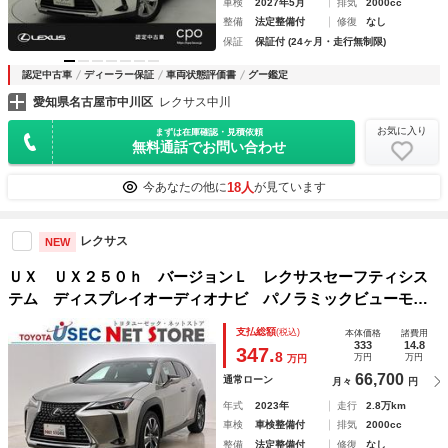
車検
2027年5月
排気
2000cc
整備
法定整備付
修復
なし
保証
保証付 (24ヶ月・走行無制限)
認定中古車
ディーラー保証
車両状態評価書
グー鑑定
愛知県名古屋市中川区
レクサス中川
お気に入り
まずは在庫確認・見積依頼
無料通話でお問い合わせ
18人
今あなたの他に
が見ています
レクサス
NEW
ＵＸ ＵＸ２５０ｈ バージョンＬ レクサスセーフティシス
テム ディスプレイオーディオナビ パノラミックビューモニ
ター 本革シート ＬＥＤライト ＥＴＣ２．０ 社外前後ド
支払総額
(税込)
本体価格
諸費用
ラレコ パドルシフト ステアリングヒーター ベンチレーシ
333
14.8
347.
8
万円
万円
万円
ョン
66,700
通常ローン
月々
円
年式
2023年
走行
2.8万km
車検
車検整備付
排気
2000cc
整備
法定整備付
修復
なし