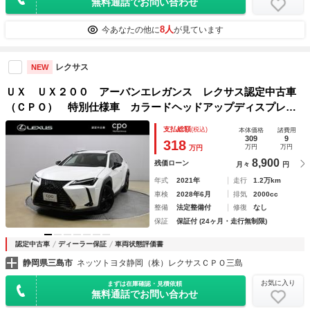
無料通話でお問い合わせ
8人
今あなたの他に
が見ています
レクサス
NEW
ＵＸ ＵＸ２００ アーバンエレガンス レクサス認定中古車
（ＣＰＯ） 特別仕様車 カラードヘッドアップディスプレ
イ １８インチアルミホイール（ブラック塗装） パノラミッ
支払総額
(税込)
本体価格
諸費用
クビューモニター ブラインドスポットモニター パーキング
309
9
318
万円
万円
万円
サポートブレーキ
8,900
残価ローン
月々
円
年式
2021年
走行
1.2万km
車検
2028年6月
排気
2000cc
整備
法定整備付
修復
なし
保証
保証付 (24ヶ月・走行無制限)
認定中古車
ディーラー保証
車両状態評価書
静岡県三島市
ネッツトヨタ静岡（株）レクサスＣＰＯ三島
お気に入り
まずは在庫確認・見積依頼
無料通話でお問い合わせ