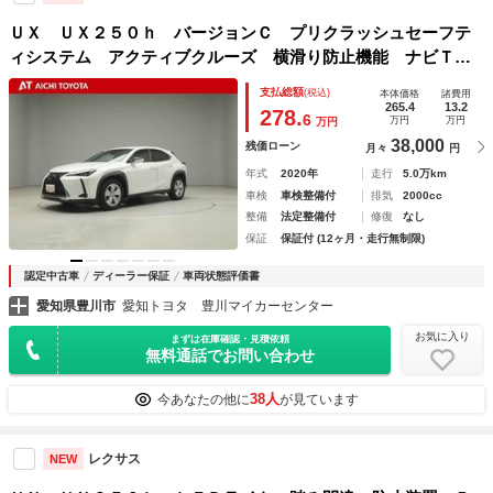
ＵＸ ＵＸ２５０ｈ バージョンＣ プリクラッシュセーフテ
ィシステム アクティブクルーズ 横滑り防止機能 ナビＴ
Ｖ 地デジＴＶ オートエアコン ＬＥＤヘッドライト ＤＶ
支払総額
(税込)
本体価格
諸費用
Ｄ キーレス アルミ 盗難防止装置 ミュージックプレイヤ
265.4
13.2
278.
6
万円
万円
万円
ー接続可
38,000
残価ローン
月々
円
年式
2020年
走行
5.0万km
車検
車検整備付
排気
2000cc
整備
法定整備付
修復
なし
保証
保証付 (12ヶ月・走行無制限)
認定中古車
ディーラー保証
車両状態評価書
愛知県豊川市
愛知トヨタ 豊川マイカーセンター
お気に入り
まずは在庫確認・見積依頼
無料通話でお問い合わせ
38人
今あなたの他に
が見ています
レクサス
NEW