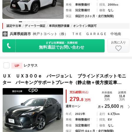
車検
車検整備付
排気
2000cc
整備
法定整備付
修復
なし
保証
保証付 (12ヶ月・走行無制限)
認定中古車
ディーラー保証
車両状態評価書
オンライン商談可
兵庫県姫路市
神戸トヨペット（株） ＴＨＥ ＧＡＲＡＧＥ 中地南
お気に入り
まずは在庫確認・見積依頼
無料通話でお問い合わせ
レクサス
UP
ＵＸ ＵＸ３００ｅ バージョンＬ ブラインドスポットモニ
ター パーキングサポートブレーキ（静止物＋後方接近車
両） レクサスセーフティーシステム モデリスタエアロパー
支払総額
(税込)
本体価格
諸費用
ツ バックモニター 本革シート シートヒーター ベンチレ
268
11.8
279.
8
万円
万円
万円
ーション機能
25,600
通常ローン
月々
円
年式
2021年
走行
6.3万km
車検
車検整備付
排気
EV
整備
法定整備付
修復
なし
保証
保証付 (24ヶ月・走行無制限)