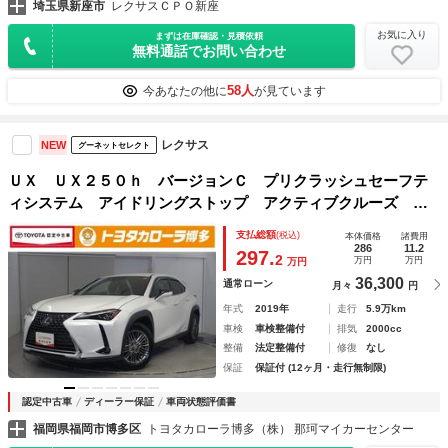
埼玉県新座市
レクサスＣＰＯ新座
お気に入り
まずは在庫確認・見積依頼
無料通話でお問い合わせ
58人
今あなたの他に
が見ています
レクサス
NEW
グーネットセレクト
ＵＸ ＵＸ２５０ｈ バージョンＣ プリクラッシュセーフテ
ィシステム アイドリングストップ アクティブクルーズ 横
滑り防止機能 ナビＴＶ 地デジＴＶ オートエアコン ＬＥ
支払総額
(税込)
本体価格
諸費用
Ｄヘッドライト ＤＶＤ 記録簿 キーレス アルミ 盗難防
286
11.2
297.
2
万円
万円
万円
止装置
36,300
通常ローン
月々
円
年式
2019年
走行
5.9万km
車検
車検整備付
排気
2000cc
整備
法定整備付
修復
なし
保証
保証付 (12ヶ月・走行無制限)
認定中古車
ディーラー保証
車両状態評価書
福岡県福岡市博多区
トヨタカローラ博多（株） 那珂マイカーセンター