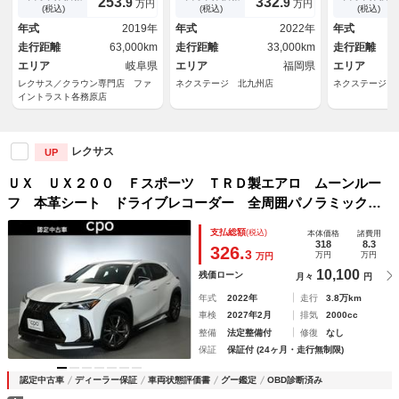
253.
332.
9
9
万円
万円
０．３インチナビ 衝突軽減ブ
Ｃ２．０ Ｂｌｕｅｔｏｏｔｈ
ワーバックド
(税込)
(税込)
(税込)
レーキ 禁煙車 Ｂｌｕｅｔｏ
再生 シートヒーター メモリ
サー シート
年式
2019年
年式
2022年
年式
ｏｔｈ シートヒーター パワ
―シート ブラインドスポット
ーシート ス
走行距離
63,000km
走行距離
33,000km
走行距離
ーシート
モニター
ー ＬＥＤヘ
エリア
岐阜県
エリア
福岡県
エリア
レクサス／クラウン専門店 ファ
ネクステージ 北九州店
ネクステージ 
イントラスト各務原店
レクサス
UP
ＵＸ ＵＸ２００ Ｆスポーツ ＴＲＤ製エアロ ムーンルー
フ 本革シート ドライブレコーダー 全周囲パノラミックビ
ューモニター ベンチレーション付きシートエアコン 認定中
支払総額
(税込)
本体価格
諸費用
古車ＣＰＯ
318
8.3
326.
3
万円
万円
万円
10,100
残価ローン
月々
円
年式
2022年
走行
3.8万km
車検
2027年2月
排気
2000cc
整備
法定整備付
修復
なし
保証
保証付 (24ヶ月・走行無制限)
認定中古車
ディーラー保証
車両状態評価書
グー鑑定
OBD診断済み