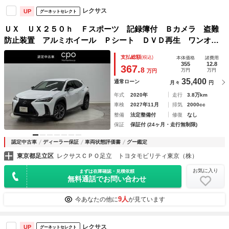
レクサス
UP
グーネットセレクト
ＵＸ ＵＸ２５０ｈ Ｆスポーツ 記録簿付 Ｂカメラ 盗難
防止装置 アルミホイール Ｐシート ＤＶＤ再生 ワンオー
ナー ＬＥＤライト ＥＴＣ ナビＴＶ ミュージックプレイ
支払総額
(税込)
本体価格
諸費用
ヤー接続可 ＡＳＣ メモリーナビ スマートキー ＡＣ キ
355
12.8
367.
8
万円
万円
万円
ーフリー
35,400
通常ローン
月々
円
年式
2020年
走行
3.8万km
車検
2027年11月
排気
2000cc
整備
法定整備付
修復
なし
保証
保証付 (24ヶ月・走行無制限)
認定中古車
ディーラー保証
車両状態評価書
グー鑑定
東京都足立区
レクサスＣＰＯ足立 トヨタモビリティ東京（株）
お気に入り
まずは在庫確認・見積依頼
無料通話でお問い合わせ
9人
今あなたの他に
が見ています
レクサス
UP
グーネットセレクト