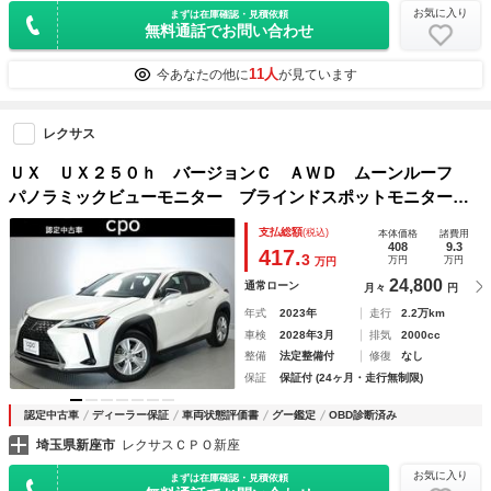
お気に入り
まずは在庫確認・見積依頼
無料通話でお問い合わせ
11人
今あなたの他に
が見ています
レクサス
ＵＸ ＵＸ２５０ｈ バージョンＣ ＡＷＤ ムーンルーフ
パノラミックビューモニター ブラインドスポットモニター
ヘッドアップディスプレイ パワーバックドア ハイブリッ
支払総額
(税込)
本体価格
諸費用
ド 認定中古車ＣＰＯ
408
9.3
417.
3
万円
万円
万円
24,800
通常ローン
月々
円
年式
2023年
走行
2.2万km
車検
2028年3月
排気
2000cc
整備
法定整備付
修復
なし
保証
保証付 (24ヶ月・走行無制限)
認定中古車
ディーラー保証
車両状態評価書
グー鑑定
OBD診断済み
埼玉県新座市
レクサスＣＰＯ新座
お気に入り
まずは在庫確認・見積依頼