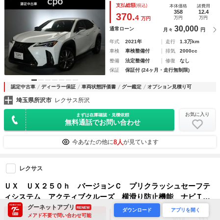
支払総額
(税込)
本体価格
諸費用
シートヒーター ハンドルヒーター
358
12.4
370.
4
万円
万円
万円
30,000
通常ローン
月々
円
年式
2021年
走行
1.3万km
車検
車検整備付
排気
2000cc
整備
法定整備付
修復
なし
保証
保証付 (24ヶ月・走行無制限)
認定中古車
ディーラー保証
車両状態評価書
グー鑑定
オプション見積り可
埼玉県所沢市
レクサス所沢
お気に入り
まずは在庫確認・見積依頼
無料通話でお問い合わせ
8人
今あなたの他に
が見ています
レクサス
ＵＸ ＵＸ２５０ｈ バージョンＣ プリクラッシュセーフテ
ィシステム アクティブクルーズ 横滑り防止機能 ナビＴ
Ｖ 地デジＴＶ オートエアコン ＬＥＤヘッドライト ＤＶ
グーネットアプリ
RENEW
ダウンロード
アプリを開く
支払総額
(税込)
本体価格
諸費用
メアド不要で問い合わせ可能
Ｄ キーレス アルミ 盗難防止装置 ミュージックプレイヤ
203.6
12.1