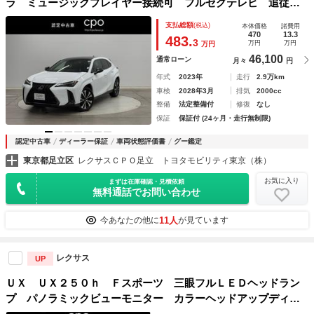
ラ ミュージックプレイヤー接続可 フルセグテレビ 追従ク
ルーズ パワーシート ワンオーナー メモリーナビ ＬＥＤ
支払総額
(税込)
本体価格
諸費用
ヘッドランプ ＡＳＣ スマートキー ＥＴＣ バックカメ
470
13.3
483.
3
万円
万円
万円
ラ アルミホイール
46,100
通常ローン
月々
円
年式
2023年
走行
2.9万km
車検
2028年3月
排気
2000cc
整備
法定整備付
修復
なし
保証
保証付 (24ヶ月・走行無制限)
認定中古車
ディーラー保証
車両状態評価書
グー鑑定
東京都足立区
レクサスＣＰＯ足立 トヨタモビリティ東京（株）
お気に入り
まずは在庫確認・見積依頼
無料通話でお問い合わせ
11人
今あなたの他に
が見ています
レクサス
UP
ＵＸ ＵＸ２５０ｈ Ｆスポーツ 三眼フルＬＥＤヘッドラン
プ パノラミックビューモニター カラーヘッドアップディス
プレイ おくだけ充電機能 レクサスセーフティーシステム