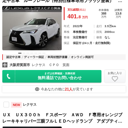
定中古車 ルーフレール（特別仕様車専用ブラック塗装） カ
ラーヘッドアップディスプレイ 三眼フルＬＥＤヘッドラン
支払総額
(税込)
本体価格
諸費用
プ ＮＡＶＩ・ＡＩ－ＡＶＳ ワイヤレス充電 ムーンルーフ
388
13.8
401.
8
万円
万円
万円
（チルト＆スライド式）
年式
2022年
走行
3.9万km
車検
車検整備付
排気
2000cc
整備
法定整備付
修復
なし
保証
保証付 (24ヶ月・走行無制限)
認定中古車
ディーラー保証
車両状態評価書
オンライン商談可
大阪府箕面市
レクサス ＣＰＯ 箕面
お気に入り
まずは在庫確認・見積依頼
無料通話でお問い合わせ
21人
今あなたの他に
が見ています
レクサス
NEW
ＵＸ ＵＸ３００ｈ Ｆスポーツ ＡＷＤ Ｆ専用オレンジブ
レーキキャリパー三眼フルＬＥＤヘッドランプ アダプティブ
ハイビームシステム カラーヘッドアップディスプレイ パノ