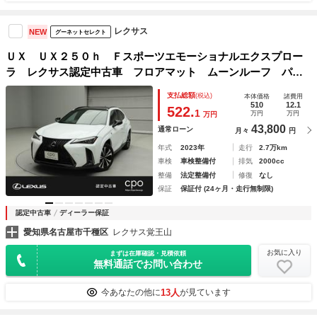
レクサス
NEW
グーネットセレクト
ＵＸ ＵＸ２５０ｈ Ｆスポーツエモーショナルエクスプロー
ラ レクサス認定中古車 フロアマット ムーンルーフ パノ
ラミックビューモニター ヘッドアップディスプレイ パノラ
支払総額
(税込)
本体価格
諸費用
マルーフ フロントシートエアコン 三眼フルＬＥＤヘッドラ
510
12.1
522.
1
万円
万円
万円
ンプ ブラインドスポットモニター
43,800
通常ローン
月々
円
年式
2023年
走行
2.7万km
車検
車検整備付
排気
2000cc
整備
法定整備付
修復
なし
保証
保証付 (24ヶ月・走行無制限)
認定中古車
ディーラー保証
愛知県名古屋市千種区
レクサス覚王山
お気に入り
まずは在庫確認・見積依頼
無料通話でお問い合わせ
13人
今あなたの他に
が見ています