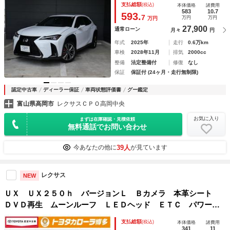
支払総額
(税込)
本体価格
諸費用
ラミックビューモニター ムーンルーフ マークレビンソン
583
10.7
593.
7
万円
万円
万円
27,900
通常ローン
月々
円
年式
2025年
走行
0.6万km
車検
2028年11月
排気
2000cc
整備
法定整備付
修復
なし
保証
保証付 (24ヶ月・走行無制限)
認定中古車
ディーラー保証
車両状態評価書
グー鑑定
富山県高岡市
レクサスＣＰＯ高岡中央
お気に入り
まずは在庫確認・見積依頼
無料通話でお問い合わせ
39人
今あなたの他に
が見ています
レクサス
NEW
ＵＸ ＵＸ２５０ｈ バージョンＬ Ｂカメラ 本革シート
ＤＶＤ再生 ムーンルーフ ＬＥＤヘッド ＥＴＣ パワーシ
ート オートクルーズコントロール メモリーナビ スマート
支払総額
(税込)
本体価格
諸費用
キー ミュージックプレイヤー接続可 オートエアコン ＡＢ
341
11