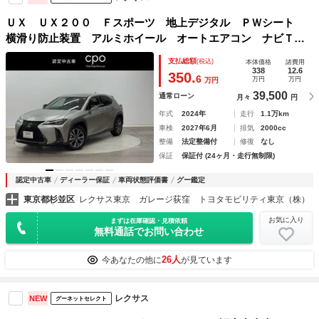
ＵＸ ＵＸ２００ Ｆスポーツ 地上デジタル ＰＷシート
横滑り防止装置 アルミホイール オートエアコン ナビＴ
Ｖ 記録簿 ＬＥＤヘッドライト Ｂカメラ キーレス メモ
支払総額
(税込)
本体価格
諸費用
リーナビ スマートキー ＥＴＣ 盗難防止装置 追従型クル
338
12.6
350.
6
万円
万円
万円
コン
39,500
通常ローン
月々
円
年式
2024年
走行
1.1万km
車検
2027年6月
排気
2000cc
整備
法定整備付
修復
なし
保証
保証付 (24ヶ月・走行無制限)
認定中古車
ディーラー保証
車両状態評価書
グー鑑定
東京都杉並区
レクサス東京 ガレージ荻窪 トヨタモビリティ東京（株）
お気に入り
まずは在庫確認・見積依頼
無料通話でお問い合わせ
26人
今あなたの他に
が見ています
レクサス
NEW
グーネットセレクト