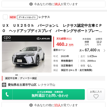
18人
今あなたの他に
が見ています
レクサス
NEW
グーネットセレクト
ＵＸ ＵＸ２５０ｈ バージョンＬ レクサス認定中古車ＣＰ
Ｏ ヘッドアップディスプレイ パーキングサポートブレー
キ ブラインドスポットモニター パノラミックビューモニタ
支払総額
(税込)
本体価格
諸費用
ー ドライブレコーダー（純正／前後） フロアマット（純
448
12.2
460.
2
万円
万円
万円
正）
67,400
通常ローン
月々
円
年式
2023年
走行
1.8万km
車検
車検整備付
排気
2000cc
整備
法定整備付
修復
なし
保証
保証付 (24ヶ月・走行無制限)
認定中古車
ディーラー保証
愛知県名古屋市守山区
レクサス守山
お気に入り
まずは在庫確認・見積依頼
無料通話でお問い合わせ
13人
今あなたの他に
が見ています