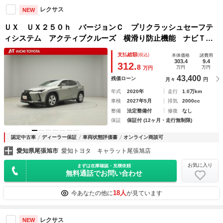
レクサス
NEW
ＵＸ ＵＸ２５０ｈ バージョンＣ プリクラッシュセーフテ
ィシステム アクティブクルーズ 横滑り防止機能 ナビＴ
Ｖ 地デジＴＶ オートエアコン ＬＥＤヘッドライト ＤＶ
支払総額
(税込)
本体価格
諸費用
Ｄ キーレス アルミ 盗難防止装置 ミュージックプレイヤ
303.4
9.4
312.
8
万円
万円
万円
ー接続可
43,400
残価ローン
月々
円
年式
2020年
走行
1.0万km
車検
2027年5月
排気
2000cc
整備
法定整備付
修復
なし
保証
保証付 (12ヶ月・走行無制限)
認定中古車
ディーラー保証
車両状態評価書
オンライン商談可
愛知県尾張旭市
愛知トヨタ キャラット尾張旭店
お気に入り
まずは在庫確認・見積依頼
無料通話でお問い合わせ
18人
今あなたの他に
が見ています
レクサス
NEW