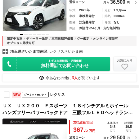
36,500
通常ローン
月々
円
年式
2023年
走行
1.9万km
車検
車検整備付
排気
2000cc
整備
法定整備付
修復
なし
保証
保証付 (24ヶ月・走行無制限)
認定中古車
ディーラー保証
車両状態評価書
グー鑑定
オンライン商談可
オプション見積り可
埼玉県さいたま市南区
レクサスさいたま南
お気に入り
まずは在庫確認・見積依頼
無料通話でお問い合わせ
3人
今あなたの他に
が見ています
レクサス
NEW
グーネットセレクト
ＵＸ ＵＸ２００ Ｆスポーツ １８インチアルミホイール
ハンズフリーパワーバックドア 三眼フルＬＥＤヘッドラン
プ パーキングサポートブレーキ パノラミックビューモニタ
支払総額
(税込)
本体価格
諸費用
ー ムーンルーフ 本革シート 運転席・助手席シートヒータ
348
19.5
367.
5
万円
万円
万円
ー
29,500
通常ローン
月々
円