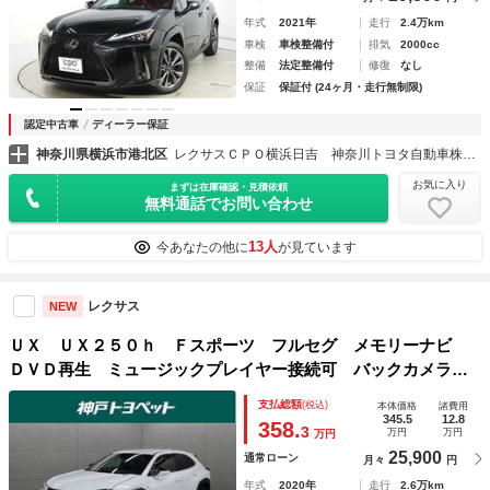
年式
2021年
走行
2.4万km
車検
車検整備付
排気
2000cc
整備
法定整備付
修復
なし
保証
保証付 (24ヶ月・走行無制限)
認定中古車
ディーラー保証
神奈川県横浜市港北区
レクサスＣＰＯ横浜日吉 神奈川トヨタ自動車株式会社
お気に入り
まずは在庫確認・見積依頼
無料通話でお問い合わせ
13人
今あなたの他に
が見ています
レクサス
NEW
ＵＸ ＵＸ２５０ｈ Ｆスポーツ フルセグ メモリーナビ
ＤＶＤ再生 ミュージックプレイヤー接続可 バックカメラ
衝突被害軽減システム ＥＴＣ ドラレコ ＬＥＤヘッドラン
支払総額
(税込)
本体価格
諸費用
プ アイドリングストップ
345.5
12.8
358.
3
万円
万円
万円
25,900
通常ローン
月々
円
年式
2020年
走行
2.6万km