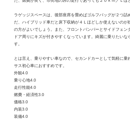
た、燃費が良く、市街地のみの走行であっても２０ｋｍ／Ｌほ
ラゲッジスペースは、後部座席を畳めばゴルフバッグが２つ詰
だ、ハイブリッド車だと床下収納が４Ｌほどしか使えないのが
の方がよいでしょう。また、フロントバンパーとサイドフェン
ドア周りにキズが付きやすくなっています。綺麗に乗りたいな
す。
とは言え、乗りやすい車なので、セカンドカーとして気軽に乗
サス初心車におすすめです。
外観
4.0
乗り心地
4.0
走行性能
4.0
燃費・経済性
3.0
価格
3.0
内装
3.0
装備
4.0