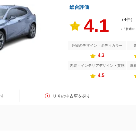
総合評価
4.1
（4件）
（「普通=3
外観のデザイン・ボディカラー
4.3
内装・インテリアデザイン・質感
燃
4.5
探す
ＵＸの中古車を探す