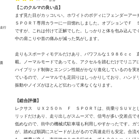
【このクルマの良い点】
まず見た目がカッコいい。ホワイトのボディにフェンダーア
ＳＰＯＲＴ専用カラーに一目惚れしました。オプションでＦ 
ですが、これは付けて正解でした。しっかりと体を包み込んで
中の肩こりや首の痛みが減った気がします。
走りもスポーティモデルだけあり、パワフルな１９８６ｃｃ 
載。ノーマルモードであっても、アクセルを踏むだけでリニア
価
ハイブリッド制御とエンジン性能がかなり進化しているのを実
ているので、ノーマルでも足回りはしっかりしており、ハンド
振動やノイズがほとんど伝わって来なくなります。
【総合評価】
レクサス ＵＸ２５０ｈ Ｆ ＳＰＯＲＴは、街乗りＳＵＶと
リッドだけあり、走り出しがスムーズで、信号が多い交差点で
低めなので、街中の機械式駐車場も利用しやすかったです。ガ
が、踏めば順調にスピードが上がるので高速走行も安定。合流