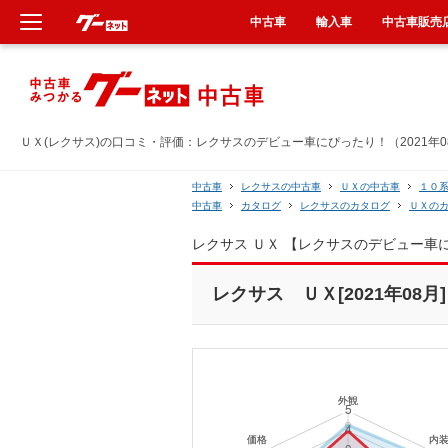
中古車
輸入車
中古車販売
新車
中古車
ＵＸ(レクサス)の口コミ・評価：レクサスのデビュー車にぴったり！（2021年0
輸入車
中古車
レクサスの中古車
ＵＸの中古車
１０
中古車
カタログ
レクサスのカタログ
ＵＸの
クルマ買取
レクサス ＵＸ 【レクサスのデビュー車
カーリース
レクサス ＵＸ[2021年08月]
タイヤ交換
整備工場
車検