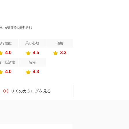
.0」が評価時の基準です）
走行性能
乗り心地
価格
4.0
4.5
3.3
費・経済性
装備
4.0
4.3
ＵＸのカタログを見る