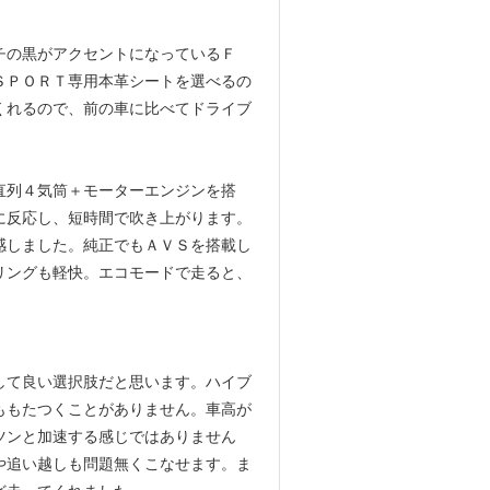
ーチの黒がアクセントになっているＦ
ＳＰＯＲＴ専用本革シートを選べるの
くれるので、前の車に比べてドライブ
直列４気筒＋モーターエンジンを搭
に反応し、短時間で吹き上がります。
感しました。純正でもＡＶＳを搭載し
リングも軽快。エコモードで走ると、
して良い選択肢だと思います。ハイブ
ももたつくことがありません。車高が
ツンと加速する感じではありません
や追い越しも問題無くこなせます。ま