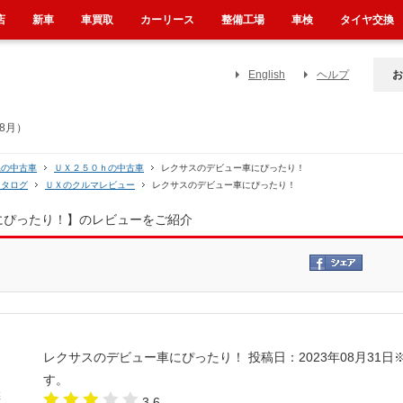
店
新車
車買取
カーリース
整備工場
車検
タイヤ交換
English
ヘルプ
お
8月）
系の中古車
ＵＸ２５０ｈの中古車
レクサスのデビュー車にぴったり！
カタログ
ＵＸのクルマレビュー
レクサスのデビュー車にぴったり！
にぴったり！】のレビューをご紹介
レクサスのデビュー車にぴったり！
投稿日：2023年08月31日
す。
3.6