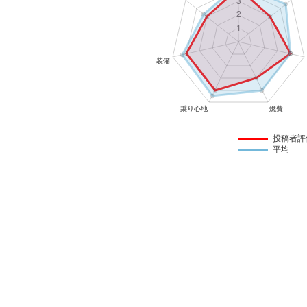
マガジン
車カタログ
自動車ローン
保険
投稿者評
平均
レビュー
価格相場
教習所
用語集