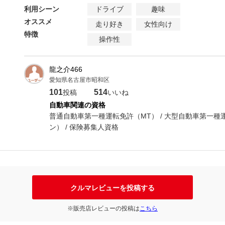
利用シーン
ドライブ
趣味
オススメ
走り好き
女性向け
特徴
操作性
龍之介466
愛知県名古屋市昭和区
101
514
投稿
いいね
自動車関連の資格
普通自動車第一種運転免許（MT） / 大型自動車第一種運
ン） / 保険募集人資格
クルマレビューを投稿する
※販売店レビューの投稿は
こちら