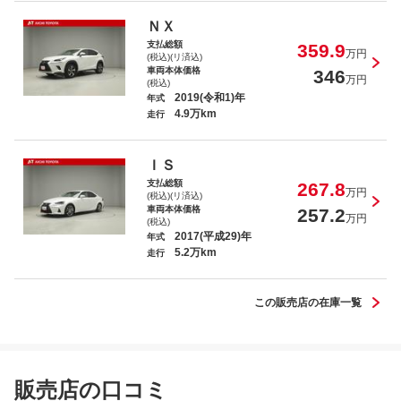
ＮＸ
支払総額
359.9
万円
(税込)(リ済込)
車両本体価格
346
万円
(税込)
2019(令和1)年
年式
4.9万km
走行
ＩＳ
支払総額
267.8
万円
(税込)(リ済込)
車両本体価格
257.2
万円
(税込)
2017(平成29)年
年式
5.2万km
走行
この販売店の在庫一覧
販売店の口コミ