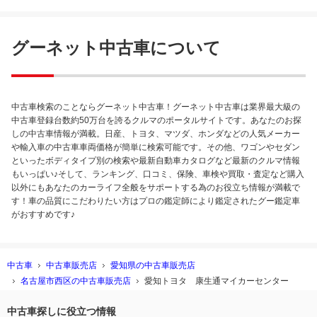
グーネット中古車について
中古車検索のことならグーネット中古車！グーネット中古車は業界最大級の
中古車登録台数約50万台を誇るクルマのポータルサイトです。あなたのお探
しの中古車情報が満載。日産、トヨタ、マツダ、ホンダなどの人気メーカー
や輸入車の中古車車両価格が簡単に検索可能です。その他、ワゴンやセダン
といったボディタイプ別の検索や最新自動車カタログなど最新のクルマ情報
もいっぱい♪そして、ランキング、口コミ、保険、車検や買取・査定など購入
以外にもあなたのカーライフ全般をサポートする為のお役立ち情報が満載で
す！車の品質にこだわりたい方はプロの鑑定師により鑑定されたグー鑑定車
がおすすめです♪
中古車
中古車販売店
愛知県の中古車販売店
名古屋市西区の中古車販売店
愛知トヨタ 康生通マイカーセンター
中古車探しに役立つ情報