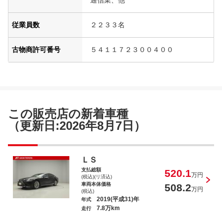
通信業、他
従業員数
２２３３名
古物商許可番号
５４１１７２３００４００
この販売店の新着車種
（更新日:2026年8月7日）
ＬＳ
支払総額
520.1
万円
(税込)(リ済込)
車両本体価格
508.2
万円
(税込)
2019(平成31)年
年式
7.8万km
走行