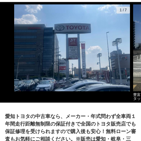
1
/
7
豊富
タッ
愛知トヨタの中古車なら、メーカー・年式問わず全車両１
年間走行距離無制限の保証付きで全国のトヨタ販売店でも
保証修理を受けられますので購入後も安心！無料ローン審
査もお気軽にご相談ください。※販売は愛知・岐阜・三