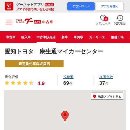
グーネットアプリ
RENEW
ダウンロード
アプリを開く
メアド不要で問い合わせ可能
0
お気に入り
閲覧履歴
中古車
輸入車
中古車販売店
新車
車買取
カーリース
整備工場
愛知トヨタ 康生通マイカーセンター
鑑定書付車両取扱店
総合評価
投稿数
在庫台数
69
37
4.9
件
台
地図アプリを見る