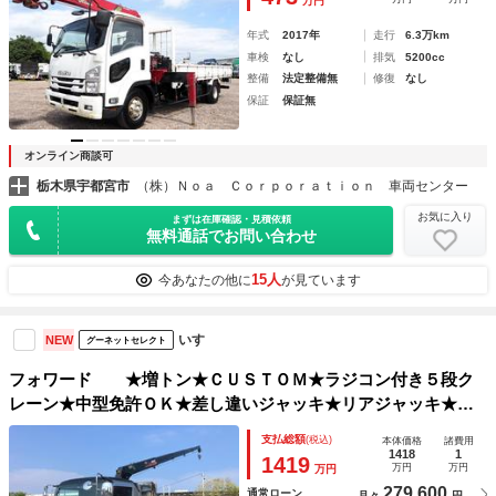
万円
年式
2017年
走行
6.3万km
車検
なし
排気
5200cc
整備
法定整備無
修復
なし
保証
保証無
オンライン商談可
栃木県宇都宮市
（株）Ｎｏａ Ｃｏｒｐｏｒａｔｉｏｎ 車両センター
お気に入り
まずは在庫確認・見積依頼
無料通話でお問い合わせ
15人
今あなたの他に
が見ています
いすゞ
NEW
グーネットセレクト
フォワード ★増トン★ＣＵＳＴＯＭ★ラジコン付き５段ク
レーン★中型免許ＯＫ★差し違いジャッキ★リアジャッキ★６
ｍボディ★５方開アルミあおり★■クレーンメーカー：古河ユニ
支払総額
(税込)
本体価格
諸費用
ック 型式：ＵＲＧ３７５■フックイン
1418
1
1419
万円
万円
万円
279,600
通常ローン
月々
円