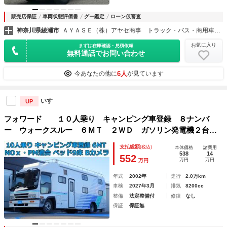
販売店保証
車両状態評価書
グー鑑定
ローン仮審査
神奈川県綾瀬市
ＡＹＡＳＥ（株）アヤセ商事 トラック・バス・商用車専門店
お気に入り
まずは在庫確認・見積依頼
無料通話でお問い合わせ
6人
今あなたの他に
が見ています
いすゞ
UP
フォワード １０人乗り キャンピング車登録 ８ナンバ
ー ウォークスルー ６ＭＴ ２ＷＤ ガソリン発電機２台搭
載 ４点アウトリガー ソファーベッド 車両総重量７１１０
支払総額
(税込)
本体価格
諸費用
ｋｇ ＮＯｘ・ＰＭ適合 実走行
538
14
552
万円
万円
万円
年式
2002年
走行
2.0万km
車検
2027年3月
排気
8200cc
整備
法定整備付
修復
なし
保証
保証無