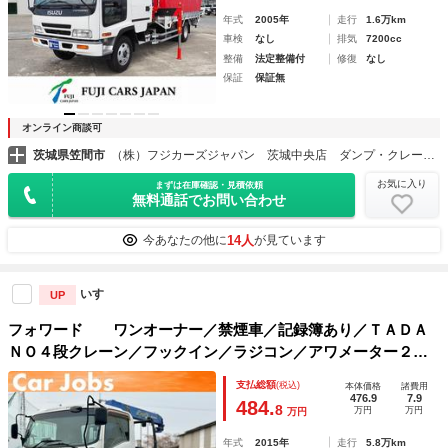
年式
2005年
走行
1.6万km
車検
なし
排気
7200cc
整備
法定整備付
修復
なし
保証
保証無
オンライン商談可
茨城県笠間市
（株）フジカーズジャパン 茨城中央店 ダンプ・クレーン・トラック
お気に入り
まずは在庫確認・見積依頼
無料通話でお問い合わせ
14人
今あなたの他に
が見ています
いすゞ
UP
フォワード ワンオーナー／禁煙車／記録簿あり／ＴＡＤＡ
ＮＯ４段クレーン／フックイン／ラジコン／アワメーター２８
７６．０ｈ／オートエアコン／フローティングナビ／Ｂｌｕｅ
支払総額
(税込)
本体価格
諸費用
ｔｏｏｔｈ／ＴＶ／ＥＴＣ／ドラレコ／リヤカメラ
476.9
7.9
484.
8
万円
万円
万円
年式
2015年
走行
5.8万km