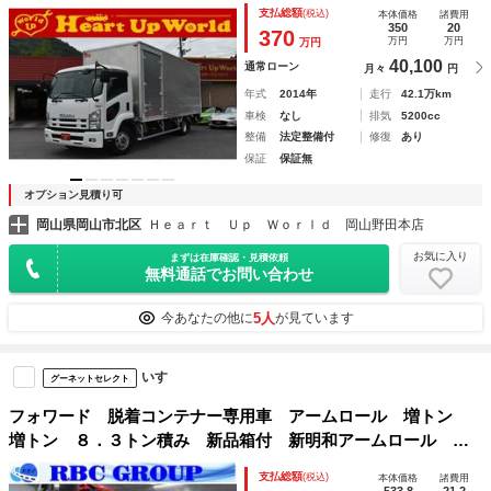
支払総額
(税込)
本体価格
諸費用
350
20
370
万円
万円
万円
40,100
通常ローン
月々
円
年式
2014年
走行
42.1万km
車検
なし
排気
5200cc
整備
法定整備付
修復
あり
保証
保証無
オプション見積り可
岡山県岡山市北区
Ｈｅａｒｔ Ｕｐ Ｗｏｒｌｄ 岡山野田本店
お気に入り
まずは在庫確認・見積依頼
無料通話でお問い合わせ
5人
今あなたの他に
が見ています
いすゞ
グーネットセレクト
フォワード 脱着コンテナー専用車 アームロール 増トン
増トン ８．３トン積み 新品箱付 新明和アームロール ツ
インホイスト ベッド付 ＭＴミッション スマートデジタル
支払総額
(税込)
本体価格
諸費用
バックミラー ＥＴＣ 電動ミラー
533.8
21.2