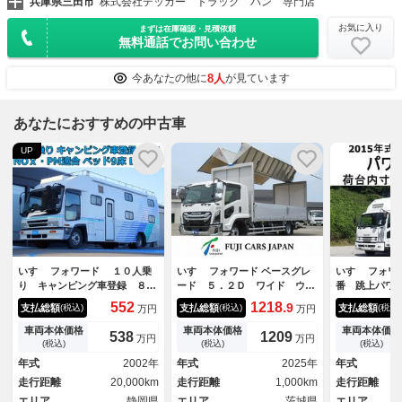
兵庫県三田市
株式会社デッカー トラック バン 専門店
お気に入り
まずは在庫確認・見積依頼
無料通話でお問い合わせ
8人
今あなたの他に
が見ています
あなたにおすすめの中古車
UP
いすゞ フォワード １０人乗
いすゞ フォワード ベースグレ
いすゞ フォ
り キャンピング車登録 ８ナ
ード ５．２Ｄ ワイド ウイ
番 跳上パワ
ンバー ウォークスルー ６Ｍ
ング積載２．４５ｔ 格納デー
載２．７ｔ 
552
1218.
9
支払総額
支払総額
支払総額
(税込)
(税込)
(税込)
万円
万円
Ｔ ２ＷＤ ガソリン発電機２
ト ワイドボディ６２００ 寝
イングアルミ
台搭載 ４点アウトリガー ソ
台付 ＡＣ ＰＳ ＰＷ ＡＢ
ス 左電動格
車両本体価格
車両本体価格
車両本体価格
538
1209
万円
万円
ファーベッド 車両総重量７１
Ｓ ＥＴＣ２．０ キーレス
カメラ 車検
(税込)
(税込)
(税込)
１０ｋｇ ＮＯｘ・ＰＭ適合
プリクラッシュブレーキ バッ
２４９高３５
年式
2002年
年式
2025年
年式
実走行
クアイモニター レーンキープ
５×２４１高２
走行距離
20,000km
走行距離
1,000km
走行距離
アシスト
エリア
静岡県
エリア
茨城県
エリア