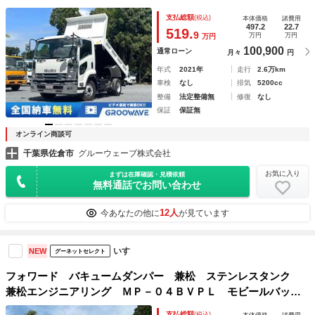
塗装済 メッキパーツ 新明和ダンプ 新明和強化ダンプ Ｍ
支払総額
(税込)
本体価格
諸費用
Ｔ Ｆ６ ６速 ＥＴＣ１．０ メッキバンパー 衝突被害軽
497.2
22.7
519.
9
万円
万円
万円
減ブレーキ 車線逸脱警報装置
100,900
通常ローン
月々
円
年式
2021年
走行
2.6万km
車検
なし
排気
5200cc
整備
法定整備無
修復
なし
保証
保証無
オンライン商談可
千葉県佐倉市
グルーウェーブ株式会社
お気に入り
まずは在庫確認・見積依頼
無料通話でお問い合わせ
12人
今あなたの他に
が見ています
いすゞ
NEW
グーネットセレクト
フォワード バキュームダンパー 兼松 ステンレスタンク
兼松エンジニアリング ＭＰ－０４ＢＶＰＬ モビールバッ
ク ＰＴＯ式 圧力９６ｋｐａ 風量２０立米 走行９，９
支払総額
(税込)