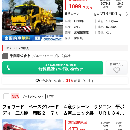
本体価格
諸費用
８８ｋｍ ６速マニュアル バキューム車 汚泥吸引車 ＥＴ
1079.1
20.8
1099.
9
万円
万円
万円
Ｃ２．０
213,900
通常ローン
月々
円
年式
2019年
走行
1.0万km
車検
なし
排気
5200cc
整備
法定整備無
修復
なし
保証
保証無
オンライン商談可
千葉県佐倉市
グルーウェーブ株式会社
お気に入り
まずは在庫確認・見積依頼
無料通話でお問い合わせ
34人
今あなたの他に
が見ています
いすゞ
NEW
グーネットセレクト
フォワード ベースグレード ４段クレーン ラジコン 平ボ
ディ 三方開 積載２．７ｔ 古河ユニック製 ＵＲＵ３４４
ＮＲＫ フックイン 差し違いアウトリガー ２．９３ｔ吊
支払総額
(税込)
本体価格
諸費用
ラジコン付 床面木板 ロープホール ターボ１９０馬力
462
11
473
万円
万円