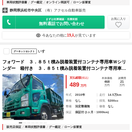
車両状態評価書
グー鑑定
オンライン商談可
ローン仮審査
静岡県浜松市中央区
（有）アクセル自動車販売
お気に入り
まずは在庫確認・見積依頼
無料通話でお問い合わせ
19人
今あなたの他に
が見ています
いすゞ
グーネットセレクト
フォワード ３．８５ｔ積み脱着装置付コンテナ専用車Ｗシリ
ンダー 箱付き ３．８５ｔ積み脱着装置付コンテナ専用車
５．１９Ｌディーゼルターボ ６速ＭＴ 上物フジマイティー
支払総額
(税込)
本体価格
諸費用
ＦＰＬ４Ａ ツインホイスト ミズホ製８立米コンテナ付 車
468
21
489
万円
万円
万円
両総重量７９７０キロ
年式
2010年
走行
14.5万km
車検
なし
排気
5200cc
整備
法定整備無
修復
なし
保証
保証付 (1ヶ月・1000km)
販売店保証
車両状態評価書
グー鑑定
ローン仮審査