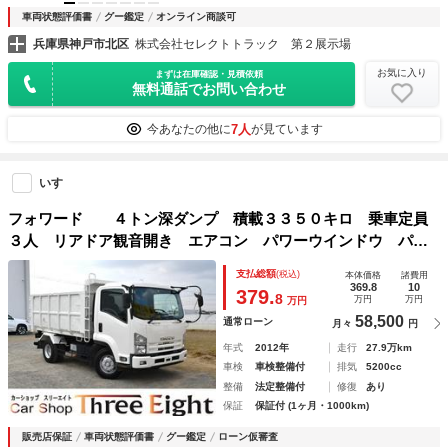
車両状態評価書
グー鑑定
オンライン商談可
兵庫県神戸市北区
株式会社セレクトトラック 第２展示場
お気に入り
まずは在庫確認・見積依頼
無料通話でお問い合わせ
7人
今あなたの他に
が見ています
いすゞ
フォワード ４トン深ダンプ 積載３３５０キロ 乗車定員
３人 リアドア観音開き エアコン パワーウインドウ パワ
ステアリング 土砂禁車両 サイドはしご 新明和製荷台 内
支払総額
(税込)
本体価格
諸費用
寸長さ３４０ 幅２０４ 高さ１２０ 電格ミラー
369.8
10
379.
8
万円
万円
万円
58,500
通常ローン
月々
円
年式
2012年
走行
27.9万km
車検
車検整備付
排気
5200cc
整備
法定整備付
修復
あり
保証
保証付 (1ヶ月・1000km)
販売店保証
車両状態評価書
グー鑑定
ローン仮審査