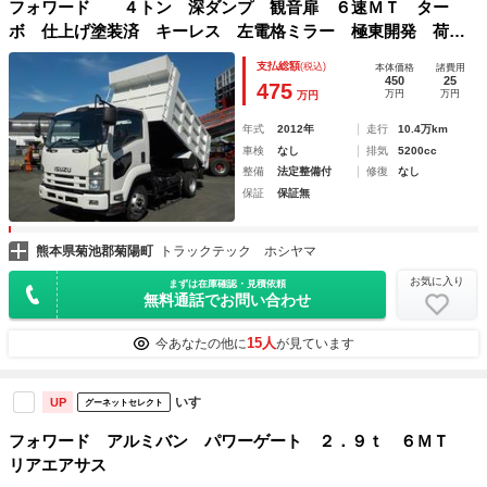
フォワード ４トン 深ダンプ 観音扉 ６速ＭＴ ター
ボ 仕上げ塗装済 キーレス 左電格ミラー 極東開発 荷台
シート台付 ＥＴＣ フロントフォグランプ 後輪ダブル
支払総額
(税込)
本体価格
諸費用
450
25
475
万円
万円
万円
年式
2012年
走行
10.4万km
車検
なし
排気
5200cc
整備
法定整備付
修復
なし
保証
保証無
熊本県菊池郡菊陽町
トラックテック ホシヤマ
お気に入り
まずは在庫確認・見積依頼
無料通話でお問い合わせ
15人
今あなたの他に
が見ています
いすゞ
UP
グーネットセレクト
フォワード アルミバン パワーゲート ２．９ｔ ６ＭＴ
リアエアサス