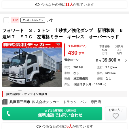
11人
今あなたの他に
が見ています
いすゞ
UP
グーネットセレクト
フォワード ３．２トン 土砂禁／強化ダンプ 新明和製 ６
速ＭＴ ＥＴＣ 左電格ミラー キーレス オーバーヘッドコ
ンソール レベライザ 取扱説明書 ロープフック スペア
支払総額
(税込)
本体価格
諸費用
タイヤ ＡＢＳ ４トン ダンプ 新明和ダンプ ミッショ
409
21
430
万円
万円
万円
ン マニュアル 暖気スイッチ
39,600
通常ローン
月々
円
年式
2017年
走行
9.1万km
車検
なし
排気
5200cc
整備
法定整備無
修復
なし
保証
保証付 (1ヶ月・1000km)
販売店保証
オンライン商談可
兵庫県三田市
株式会社デッカー トラック バン 専門店
お気に入り
まずは在庫確認・見積依頼
無料通話でお問い合わせ
6人
今あなたの他に
が見ています