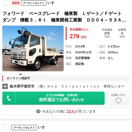
いすゞ
NEW
グーネットセレクト
フォワード ベースグレード 極東製 Ｌゲート／Ｆゲート
ダンプ 積載３．６ｔ 極東開発工業製 ＤＤ０４－５３Ａ
コボレーン付き ＥＴＣ スムーサー ターボ１９０馬力
支払総額
(税込)
本体価格
諸費用
275
4
279
万円
万円
万円
年式
2014年
走行
5.4万km
車検
2026年12月
排気
5200cc
整備
法定整備無
修復
なし
保証
保証無
オンライン商談可
栃木県宇都宮市
（株）Ｎｏａ Ｃｏｒｐｏｒａｔｉｏｎ 車両センター
お気に入り
まずは在庫確認・見積依頼
無料通話でお問い合わせ
12人
今あなたの他に
が見ています
いすゞ
グーネットセレクト