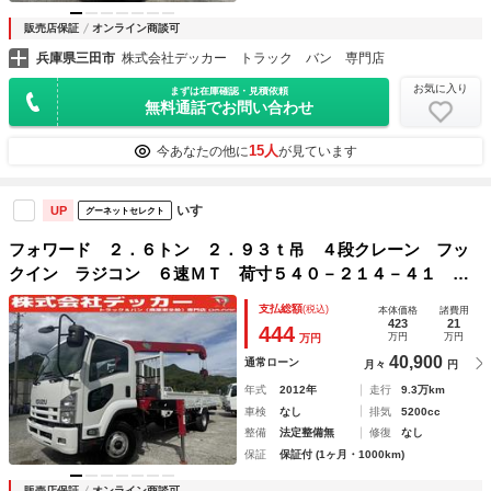
販売店保証
オンライン商談可
兵庫県三田市
株式会社デッカー トラック バン 専門店
お気に入り
まずは在庫確認・見積依頼
無料通話でお問い合わせ
15人
今あなたの他に
が見ています
いすゞ
UP
グーネットセレクト
フォワード ２．６トン ２．９３ｔ吊 ４段クレーン フッ
クイン ラジコン ６速ＭＴ 荷寸５４０－２１４－４１ 古
河ユニック製 ロープ穴４対 ＥＴＣ 左電格ミラー 坂道発
支払総額
(税込)
本体価格
諸費用
進補助装置 中型免許 ４トン クレーン ３ｔ ３Ｔ ★
423
21
444
万円
万円
万円
縦ネタ／横ネタ潰れなし！横ネタは鉄ネタ！
40,900
通常ローン
月々
円
年式
2012年
走行
9.3万km
車検
なし
排気
5200cc
整備
法定整備無
修復
なし
保証
保証付 (1ヶ月・1000km)
販売店保証
オンライン商談可