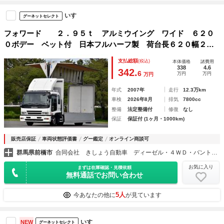
いすゞ
グーネットセレクト
フォワード ２．９５ｔ アルミウイング ワイド ６２０
０ボデー ベット付 日本フルハーフ製 荷台長６２０幅２４
１高さ２４１ エンジン出力２０５ＰＳ （１５１ｋＷ）
支払総額
(税込)
本体価格
諸費用
338
4.6
342.
6
万円
万円
万円
年式
2007年
走行
12.3万km
車検
2026年8月
排気
7800cc
整備
法定整備付
修復
なし
保証
保証付 (1ヶ月・1000km)
販売店保証
車両状態評価書
グー鑑定
オンライン商談可
群馬県前橋市
合同会社 きしょう自動車 ディーゼル・４ＷＤ・バントラック・ダンプ・福祉車両取扱店
お気に入り
まずは在庫確認・見積依頼
無料通話でお問い合わせ
5人
今あなたの他に
が見ています
いすゞ
NEW
グーネットセレクト