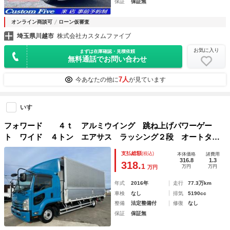
保証
保証無
オンライン商談可
ローン仮審査
埼玉県川越市
株式会社カスタムファイブ
お気に入り
まずは在庫確認・見積依頼
無料通話でお問い合わせ
7人
今あなたの他に
が見ています
いすゞ
フォワード ４ｔ アルミウイング 跳ね上げパワーゲー
ト ワイド ４トン エアサス ラッシング２段 オートター
ン 内フック バックモニター ミッション ベット 電動格
支払総額
(税込)
本体価格
諸費用
納ミラー 坂道補助装置 積載量２．５５０ｋｇ
316.8
1.3
318.
1
万円
万円
万円
年式
2016年
走行
77.3万km
車検
なし
排気
5190cc
整備
法定整備付
修復
なし
保証
保証無