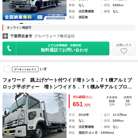
車検
なし
排気
5200cc
整備
法定整備無
修復
なし
保証
保証無
オンライン商談可
千葉県佐倉市
グルーウェーブ株式会社
お気に入り
まずは在庫確認・見積依頼
無料通話でお問い合わせ
いすゞ
グーネットセレクト
フォワード 跳上げゲート付ワイド増トン５．７ｔ積アルミブ
ロック平ボディー 増トンワイド５．７ｔ積み平アルミブロッ
ク ６速ＭＴ ＥＴＣ バックカメラ 社外ナビ付 荷台内寸
支払総額
(税込)
本体価格
諸費用
長５７０幅２３７高６０ｃｍ 新明和製跳ね上げパワーゲート
618
33
651
万円
万円
万円
付 車両総重量１０８９５キロ 中型免許対応
年式
2018年
走行
11.5万km
車検
なし
排気
5200cc
整備
法定整備無
修復
なし
保証
保証付 (1ヶ月・1000km)