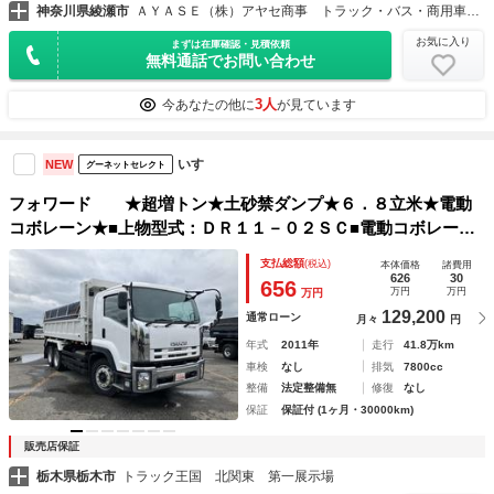
神奈川県綾瀬市
ＡＹＡＳＥ（株）アヤセ商事 トラック・バス・商用車専門店
お気に入り
まずは在庫確認・見積依頼
無料通話でお問い合わせ
3人
今あなたの他に
が見ています
いすゞ
NEW
グーネットセレクト
フォワード ★超増トン★土砂禁ダンプ★６．８立米★電動
コボレーン★■上物型式：ＤＲ１１－０２ＳＣ■電動コボレーン
付き■Ｈｉ／Ｌｏ８速マニュアル■３００馬力・ターボ■ベッドあ
支払総額
(税込)
本体価格
諸費用
り
626
30
656
万円
万円
万円
129,200
通常ローン
月々
円
年式
2011年
走行
41.8万km
車検
なし
排気
7800cc
整備
法定整備無
修復
なし
保証
保証付 (1ヶ月・30000km)
販売店保証
栃木県栃木市
トラック王国 北関東 第一展示場