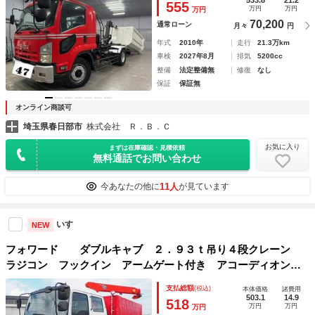
555
万円
万円
万円
70,200
通常ローン
月々
円
年式
2010年
走行
21.3万km
車検
2027年8月
排気
5200cc
整備
法定整備無
修復
なし
保証
保証無
オンライン商談可
埼玉県春日部市
株式会社 Ｒ．Ｂ．Ｃ
お気に入り
まずは在庫確認・見積依頼
無料通話でお問い合わせ
11人
今あなたの他に
が見ています
いすゞ
NEW
フォワード ダブルキャブ ２．９３ｔ吊り４段クレーン
ラジコン フックイン アームゲート付き アコーディオン
幌 積載５．１ｔ 荷台寸長さ４５３幅２１８高さ１４５ 荷
支払総額
(税込)
本体価格
諸費用
台床板張り 床フック４対 ラッシングレール
503.1
14.9
518
万円
万円
万円