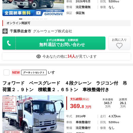
車検
2026年9月
排気
5200cc
整備
法定整備無
修復
なし
保証
保証無
オンライン商談可
千葉県佐倉市
グルーウェーブ株式会社
お気に入り
まずは在庫確認・見積依頼
無料通話でお問い合わせ
14人
今あなたの他に
が見ています
いすゞ
NEW
グーネットセレクト
フォワード ベースグレード ４段クレーン ラジコン付 吊
荷重２．９トン 積載量２．６５トン 車検整備付き
支払総額
(税込)
本体価格
諸費用
343.7
26.1
369.
8
万円
万円
万円
年式
2014年
走行
4.3万km
車検
車検整備付
排気
5200cc
整備
法定整備付
修復
なし