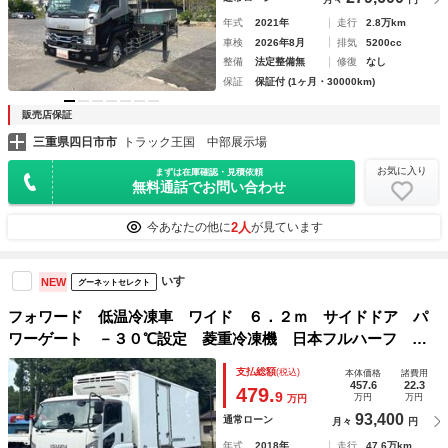
年式
2021年
走行
2.8万km
車検
2026年8月
排気
5200cc
整備
法定整備無
修復
なし
保証
保証付 (1ヶ月・30000km)
販売店保証
三重県四日市市
トラック王国 中部展示場
お気に入り
まずは在庫確認・見積依頼
無料通話でお問い合わせ
2人
今あなたの他に
が見ています
いすゞ
NEW
グーネットセレクト
フォワード 低温冷凍車 ワイド ６．２ｍ サイドドア パ
ワーゲート －３０℃設定 菱重冷凍機 日本フルハーフ 格
納ゲート１ｔ ラジコン リア観音扉 床縞アルミ ラッシン
支払総額
(税込)
本体価格
諸費用
グ２段 ６，３１０×２，３００×２，１９０ ６速マニュア
457.6
22.3
479.
9
万円
万円
万円
ル ベッド付 バックカメラ キセノン
93,400
通常ローン
月々
円
年式
2018年
走行
47.6万km