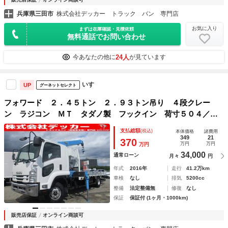
兵庫県三田市
株式会社デッカー トラック バン 専門店
お気に入り
まずは在庫確認・見積依頼
無料通話でお問い合わせ
24人
今あなたの他に
が見ています
いすゞ
UP
グーネットセレクト
フォワード ２．４５トン ２．９３トン吊り ４段クレー
ン ラジコン ＭＴ タダノ製 フックイン 荷寸５０４／２
１３／２１ エアサス ベッド ６速ＭＴ ＥＴＣ 床板アピ
支払総額
(税込)
本体価格
諸費用
トン 床フック５対 ロープ穴５対／後２箇所 坂道発進補助
349
21
370
万円
万円
万円
装置 ３トン ３ｔ ３Ｔ ４トン ４トンクレーン
34,000
通常ローン
月々
円
年式
2016年
走行
41.2万km
車検
なし
排気
5200cc
整備
法定整備無
修復
なし
保証
保証付 (1ヶ月・1000km)
販売店保証
オンライン商談可