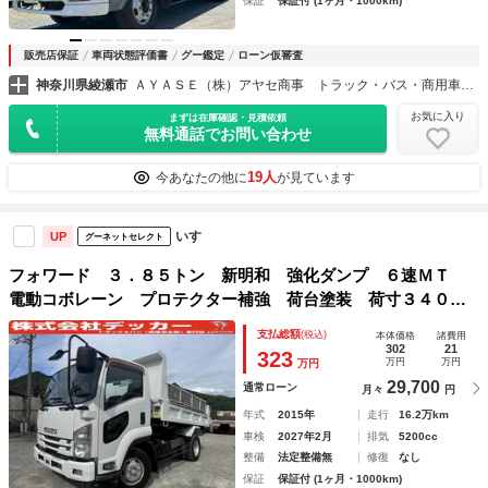
保証
保証付 (1ヶ月・1000km)
販売店保証
車両状態評価書
グー鑑定
ローン仮審査
神奈川県綾瀬市
ＡＹＡＳＥ（株）アヤセ商事 トラック・バス・商用車専門店
お気に入り
まずは在庫確認・見積依頼
無料通話でお問い合わせ
19人
今あなたの他に
が見ています
いすゞ
UP
グーネットセレクト
フォワード ３．８５トン 新明和 強化ダンプ ６速ＭＴ
電動コボレーン プロテクター補強 荷台塗装 荷寸３４０－
２０５－３４ ＥＴＣ 左電格ミラー １５０馬力 ＡＢＳ
支払総額
(税込)
本体価格
諸費用
坂道発進補助装置 ロープフック アイドリングストップ 一
302
21
323
万円
万円
万円
方開 ターボ １５０馬力 ４トン ４トンダンプ
29,700
通常ローン
月々
円
年式
2015年
走行
16.2万km
車検
2027年2月
排気
5200cc
整備
法定整備無
修復
なし
保証
保証付 (1ヶ月・1000km)