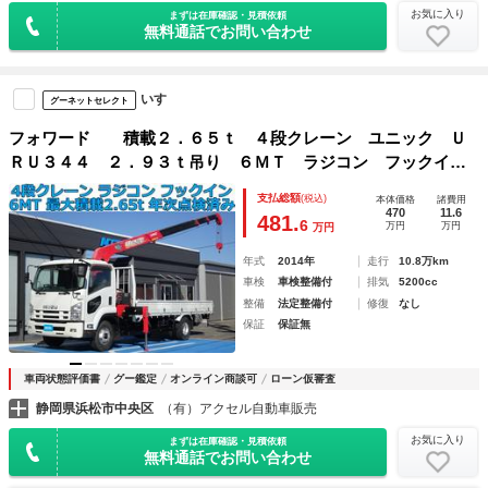
お気に入り
まずは在庫確認・見積依頼
無料通話でお問い合わせ
いすゞ
グーネットセレクト
フォワード 積載２．６５ｔ ４段クレーン ユニック Ｕ
ＲＵ３４４ ２．９３ｔ吊り ６ＭＴ ラジコン フックイ
ン 上物同年 クレーン年次点検実施済み 平ボディ 荷台寸
支払総額
(税込)
本体価格
諸費用
法 長５５５幅２１５ 古河 ＵＮＩＣ
470
11.6
481.
6
万円
万円
万円
年式
2014年
走行
10.8万km
車検
車検整備付
排気
5200cc
整備
法定整備付
修復
なし
保証
保証無
車両状態評価書
グー鑑定
オンライン商談可
ローン仮審査
静岡県浜松市中央区
（有）アクセル自動車販売
お気に入り
まずは在庫確認・見積依頼
無料通話でお問い合わせ