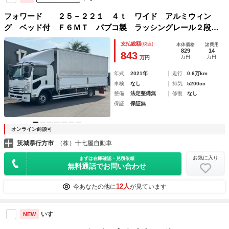
フォワード ２５－２２１ ４ｔ ワイド アルミウィン
グ ベッド付 Ｆ６ＭＴ パブコ製 ラッシングレール２段
床引出しフック５対 ＥＴＣ バックカメラ ２４０馬力 導
支払総額
(税込)
本体価格
諸費用
風板 抹消積載２８００ｋｇ ６２ワイド ６２０
829
14
843
万円
万円
万円
年式
2021年
走行
0.6万km
車検
なし
排気
5200cc
整備
法定整備無
修復
なし
保証
保証無
オンライン商談可
茨城県行方市
（株）十七屋自動車
お気に入り
まずは在庫確認・見積依頼
無料通話でお問い合わせ
12人
今あなたの他に
が見ています
いすゞ
NEW