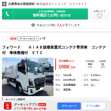
兵庫県加古郡稲美町
株式会社カーショップ スリーエイト
お気に入り
まずは在庫確認・見積依頼
無料通話でお問い合わせ
7人
今あなたの他に
が見ています
いすゞ
NEW
グーネットセレクト
フォワード ＨＩＡＢ脱着装置式コンテナ専用車 コンテナ
付 車検整備付 ＥＴＣ
支払総額
(税込)
本体価格
諸費用
990
10
1000
万円
万円
万円
年式
2024年
走行
0.8万km
車検
2028年8月
排気
5200cc
整備
法定整備無
修復
なし
保証
保証無
オンライン商談可
グーネットアプリ
RENEW
ダウンロード
アプリを開く
福岡県みやま市
株式会社ウルトラック みやま展示場
メアド不要で問い合わせ可能