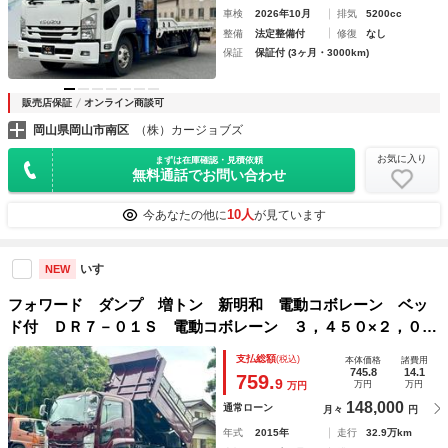
車検
2026年10月
排気
5200cc
整備
法定整備付
修復
なし
保証
保証付 (3ヶ月・3000km)
販売店保証
オンライン商談可
岡山県岡山市南区
（株）カージョブズ
お気に入り
まずは在庫確認・見積依頼
無料通話でお問い合わせ
10人
今あなたの他に
が見ています
いすゞ
NEW
フォワード ダンプ 増トン 新明和 電動コボレーン ベッ
ド付 ＤＲ７－０１Ｓ 電動コボレーン ３，４５０×２，０８
０ メッキパーツ 車検付 新明和ダンプ 新明和増トンダン
支払総額
(税込)
本体価格
諸費用
プ バックカメラ（カラー） ＥＴＣ１．０ Ｆ６ ＭＴ メ
745.8
14.1
759.
9
万円
万円
万円
ッキバンパー
148,000
通常ローン
月々
円
年式
2015年
走行
32.9万km