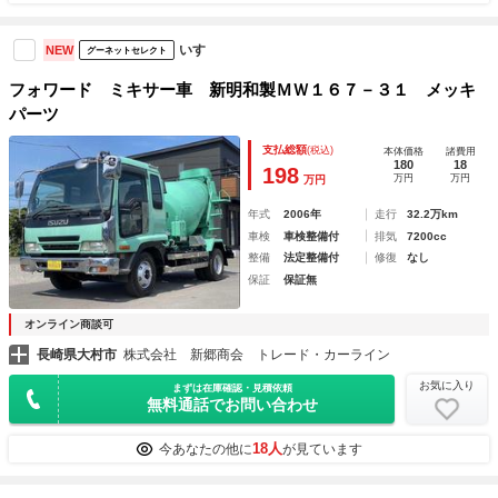
いすゞ
NEW
グーネットセレクト
フォワード ミキサー車 新明和製ＭＷ１６７－３１ メッキ
パーツ
支払総額
(税込)
本体価格
諸費用
180
18
198
万円
万円
万円
年式
2006年
走行
32.2万km
車検
車検整備付
排気
7200cc
整備
法定整備付
修復
なし
保証
保証無
オンライン商談可
長崎県大村市
株式会社 新郷商会 トレード・カーライン
お気に入り
まずは在庫確認・見積依頼
無料通話でお問い合わせ
18人
今あなたの他に
が見ています