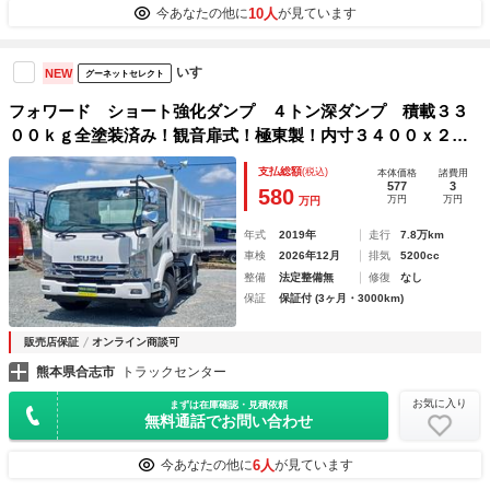
10人
今あなたの他に
が見ています
いすゞ
NEW
グーネットセレクト
フォワード ショート強化ダンプ ４トン深ダンプ 積載３３
００ｋｇ全塗装済み！観音扉式！極東製！内寸３４００ｘ２０
５０ｘ１３８０
支払総額
(税込)
本体価格
諸費用
577
3
580
万円
万円
万円
年式
2019年
走行
7.8万km
車検
2026年12月
排気
5200cc
整備
法定整備無
修復
なし
保証
保証付 (3ヶ月・3000km)
販売店保証
オンライン商談可
熊本県合志市
トラックセンター
お気に入り
まずは在庫確認・見積依頼
無料通話でお問い合わせ
6人
今あなたの他に
が見ています