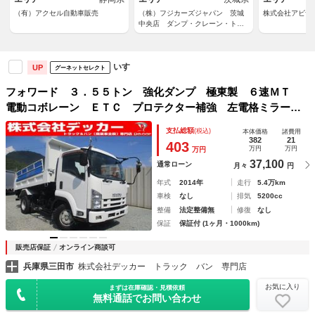
（有）アクセル自動車販売
（株）フジカーズジャパン 茨城
株式会社アビナ
中央店 ダンプ・クレーン・トラ
ック
いすゞ
UP
グーネットセレクト
フォワード ３．５５トン 強化ダンプ 極東製 ６速ＭＴ
電動コボレーン ＥＴＣ プロテクター補強 左電格ミラー
坂道発進補助装置 オーバーヘッドコンソール アイドリング
支払総額
(税込)
本体価格
諸費用
ストップ ダンプ 極東ダンプ ミッション マニュアル Ｍ
382
21
403
万円
万円
万円
Ｔ ４トン ダンプ ４トンダンプ 架装
37,100
通常ローン
月々
円
年式
2014年
走行
5.4万km
車検
なし
排気
5200cc
整備
法定整備無
修復
なし
保証
保証付 (1ヶ月・1000km)
販売店保証
オンライン商談可
兵庫県三田市
株式会社デッカー トラック バン 専門店
お気に入り
まずは在庫確認・見積依頼
無料通話でお問い合わせ