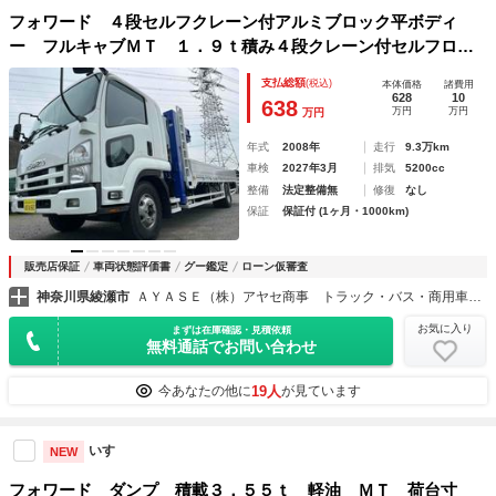
フォワード ４段セルフクレーン付アルミブロック平ボディ
ー フルキャブＭＴ １．９ｔ積み４段クレーン付セルフロー
ダー平アルミブロック ベッド付フルキャブ車 ６速ＭＴ 車
支払総額
(税込)
本体価格
諸費用
検Ｒ９年３月１１日 全塗装済 荷台内寸長５４０幅２１６高
628
10
638
万円
万円
万円
４０ｃｍ タダノ製４段ブーム ラジコン付 フックイン
年式
2008年
走行
9.3万km
車検
2027年3月
排気
5200cc
整備
法定整備無
修復
なし
保証
保証付 (1ヶ月・1000km)
販売店保証
車両状態評価書
グー鑑定
ローン仮審査
神奈川県綾瀬市
ＡＹＡＳＥ（株）アヤセ商事 トラック・バス・商用車専門店
お気に入り
まずは在庫確認・見積依頼
無料通話でお問い合わせ
19人
今あなたの他に
が見ています
いすゞ
NEW
フォワード ダンプ 積載３．５５ｔ 軽油 ＭＴ 荷台寸