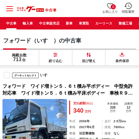
0
お気に入り
閲覧履歴
中古車
輸入車
中古車販売店
新車
車買取
カーリース
整備工場
フォワード（いすゞ）の中古車
掲載台数
713
台
絞り込む
並び替え
条件保存
いすゞ
グーネットセレクト
フォワード ワイド増トン５．６ｔ積み平ボディー 中型免許
対応車 ワイド増トン５．６ｔ積み平床ボディー 車検Ｒ９年
６月２１日 ７．７９Ｌディーゼルターボ ６速ＭＴ 荷台内
支払総額
(税込)
本体価格
諸費用
寸長６２０幅２３７高４０ｃｍ 荷台床面鉄板シマ板 中型免
328
12
340
万円
万円
万円
許対応車 タイヤ山９分
年式
2006年
走行
2.9万km
車検
2027年6月
排気
7800cc
整備
法定整備無
修復
なし