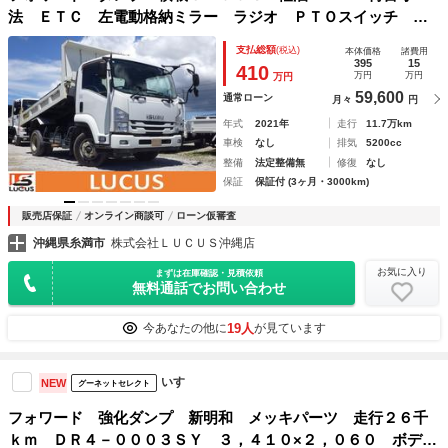
法 ＥＴＣ 左電動格納ミラー ラジオ ＰＴＯスイッチ エ
ンジン暖気スイッチ キーレス コボレーン
支払総額
(税込)
本体価格
諸費用
395
15
410
万円
万円
万円
59,600
通常ローン
月々
円
年式
2021年
走行
11.7万km
車検
なし
排気
5200cc
整備
法定整備無
修復
なし
保証
保証付 (3ヶ月・3000km)
販売店保証
オンライン商談可
ローン仮審査
沖縄県糸満市
株式会社ＬＵＣＵＳ沖縄店
お気に入り
まずは在庫確認・見積依頼
無料通話でお問い合わせ
19人
今あなたの他に
が見ています
いすゞ
NEW
グーネットセレクト
フォワード 強化ダンプ 新明和 メッキパーツ 走行２６千
ｋｍ ＤＲ４－０００３ＳＹ ３，４１０×２，０６０ ボディ