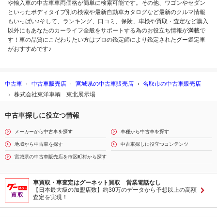
や輸入車の中古車車両価格が簡単に検索可能です。その他、ワゴンやセダン
といったボディタイプ別の検索や最新自動車カタログなど最新のクルマ情報
もいっぱい♪そして、ランキング、口コミ、保険、車検や買取・査定など購入
以外にもあなたのカーライフ全般をサポートする為のお役立ち情報が満載で
す！車の品質にこだわりたい方はプロの鑑定師により鑑定されたグー鑑定車
がおすすめです♪
中古車
中古車販売店
宮城県の中古車販売店
名取市の中古車販売店
株式会社東洋車輌 東北展示場
中古車探しに役立つ情報
メーカーから中古車を探す
車種から中古車を探す
地域から中古車を探す
中古車探しに役立つコンテンツ
宮城県の中古車販売店を市区町村から探す
車買取・車査定はグーネット買取 営業電話なし
【日本最大級の加盟店数】約30万のデータから予想以上の高額
査定を実現！