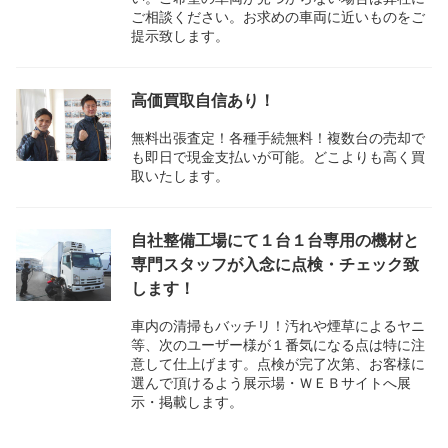
ご相談ください。お求めの車両に近いものをご
提示致します。
高価買取自信あり！
無料出張査定！各種手続無料！複数台の売却で
も即日で現金支払いが可能。どこよりも高く買
取いたします。
自社整備工場にて１台１台専用の機材と
専門スタッフが入念に点検・チェック致
します！
車内の清掃もバッチリ！汚れや煙草によるヤニ
等、次のユーザー様が１番気になる点は特に注
意して仕上げます。点検が完了次第、お客様に
選んで頂けるよう展示場・ＷＥＢサイトへ展
示・掲載します。