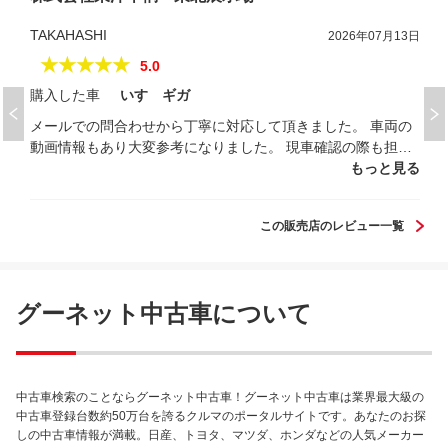
TAKAHASHI
2026年07月13日
★★★★★
5.0
購入した車
いすゞギガ
メールでの問合わせから丁寧に対応して頂きました。 車両の
動画情報もあり大変参考になりました。 現車確認の際も担当
の方から丁寧に対応して頂き、 展示場も広く整備された所
もっと見る
で、安心して試乗出来ました。
この販売店のレビュー一覧
グーネット中古車について
中古車検索のことならグーネット中古車！グーネット中古車は業界最大級の
中古車登録台数約50万台を誇るクルマのポータルサイトです。あなたのお探
しの中古車情報が満載。日産、トヨタ、マツダ、ホンダなどの人気メーカー