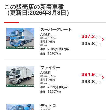
ヒノレンジャー
この販売店の新着車種
（更新日:2026年8月8日）
スーパーグレート
支払総額
307.2
ファイター
万円
(税込)(リ済込)
車両本体価格
305.8
万円
(税込)
2005(平成17)年
年式
66.0万km
走行
ファイター
エルフトラック
支払総額
394.9
万円
(税込)(リ済込)
車両本体価格
393.8
万円
(税込)
2019(令和1)年
年式
35.3万km
走行
エルフトラック
デュトロ