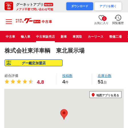
グーネットアプリ
RENEW
ダウンロード
アプリを開く
メアド不要で問い合わせ可能
0
お気に入り
閲覧履歴
中古車
輸入車
中古車販売店
新車
車買取
カーリース
整備工場
株式会社東洋車輌 東北展示場
グー鑑定加盟店
総合評価
投稿数
在庫台数
4
51
4.8
件
台
地図アプリを見る