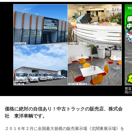
1
/
7
豊富
両の
価格に絶対の自信あり！中古トラックの販売店、株式会
社 東洋車輌です。
２０１６年２月に全国最大規模の販売展示場《北関東展示場》を