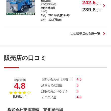
支払総額
242.5
万円
(税込)(リ済込)
車両本体価格
239.8
万円
(税込)
2007(平成19)年
年式
13.2万km
走行
ヒノレンジャー
この販売店の在庫一覧
販売店の口コミ
4.5
お問い合わせ（見積り）
総合評価
4.8
5
納車までの対応
5
説明の分かりやすさ
★★★★☆
投稿数：4
4.8
オススメ度
株式会社東洋車輌 東北展示場