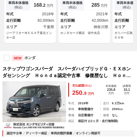
フルセグＴＶ バックカメラ
メラ ミュージックサーバー
ル 純正１０
車両本体価格
車両本体価格
車両本体価格
168.
285
2
万円
万円
両側電動スライドドア ブラッ
フルセグＴＶ ＥＴＣ トリプ
クカメラ 両
(税込)
(税込)
(税込)
クハーフレザーシート シート
ルゾーンエアコン 純正アル
ドア シート
年式
2018年
年式
2021年
年式
ヒーター レーダークルーズコ
ミ ドアバイザー 両側電動ス
インＥＴＣ２
走行距離
82,000km
走行距離
42,000km
走行距離
ントロール ＬＥＤヘッドライ
ライドドア シートヒーター
マット 社外
ト ＢＴ接続
エリア
千葉県
ワンオーナ車 両自動ドア
エリア
神奈川県
ホイール ス
エリア
ジーアフターＭＥＧＡ千葉北イン
ホンダカーズ横浜 栄中央店
ガリバー広島イ
ター店
ＤＯＭ
ホンダ
NEW
ステップワゴンスパーダ スパーダハイブリッドＧ・ＥＸホン
ダセンシング Ｈｏｎｄａ認定中古車 修復歴なし Ｈｏｎｄ
ａ販売店全国保証１年 ワンオーナー 禁煙車 ９インチナ
支払総額
(税込)
本体価格
諸費用
ビ 全周囲カメラ ＥＴＣ ドラレコ アダプティブクルーズ
235.8
15.1
250.
9
万円
万円
万円
コントロール 両側電動スライドドア 純正アルミ
年式
2018年
走行
6.3万km
車検
車検整備付
排気
2000cc
整備
法定整備付
修復
なし
保証
保証付 (12ヶ月・走行無制限)
認定中古車
ディーラー保証
車両状態評価書
オンライン商談可