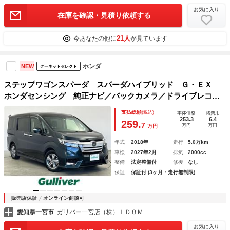
お気に入り
在庫を確認・見積り依頼する
21人
今あなたの他に
が見ています
ホンダ
NEW
グーネットセレクト
ステップワゴンスパーダ スパーダハイブリッド Ｇ・ＥＸ
ホンダセンシング 純正ナビ／バックカメラ／ドライブレコー
ダー／衝突軽減ブレーキ／ＥＴＣ／シートヒーター／両側パワ
支払総額
(税込)
本体価格
諸費用
ースライドドア／フロアマット／レーンキープアシスト／ＡＣ
253.3
6.4
259.
7
万円
万円
万円
１００Ｖ電源／レーダークルーズコントロール／ＵＳＢ
年式
2018年
走行
5.0万km
車検
2027年2月
排気
2000cc
整備
法定整備付
修復
なし
保証
保証付 (3ヶ月・走行無制限)
販売店保証
オンライン商談可
愛知県一宮市
ガリバー一宮店（株）ＩＤＯＭ
お気に入り