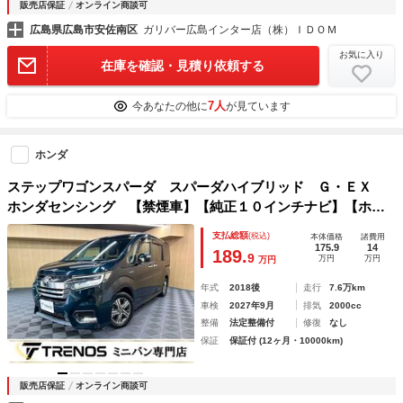
販売店保証
オンライン商談可
広島県広島市安佐南区
ガリバー広島インター店（株）ＩＤＯＭ
お気に入り
在庫を確認・見積り依頼する
7人
今あなたの他に
が見ています
ホンダ
ステップワゴンスパーダ スパーダハイブリッド Ｇ・ＥＸ
ホンダセンシング 【禁煙車】【純正１０インチナビ】【ホン
ダセンシング】【両側パワースライドドア】【ハーフレザーシ
支払総額
(税込)
本体価格
諸費用
ート】【シートヒーター】【ＬＥＤヘッドライト】【ビルトイ
175.9
14
189.
9
万円
万円
万円
ンＥＴＣ】【バックカメラ】【ＵＳＢ入力端子】
年式
2018後
走行
7.6万km
車検
2027年9月
排気
2000cc
整備
法定整備付
修復
なし
保証
保証付 (12ヶ月・10000km)
販売店保証
オンライン商談可