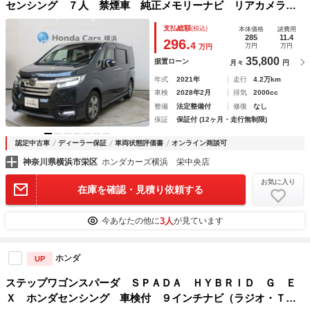
センシング ７人 禁煙車 純正メモリーナビ リアカメラ
ミュージックサーバー フルセグＴＶ ＥＴＣ トリプルゾー
支払総額
(税込)
本体価格
諸費用
ンエアコン 純正アルミ ドアバイザー 両側電動スライドド
285
11.4
296.
4
万円
万円
万円
ア シートヒーター ワンオーナ車 両自動ドア
35,800
据置ローン
月々
円
年式
2021年
走行
4.2万km
車検
2028年2月
排気
2000cc
整備
法定整備付
修復
なし
保証
保証付 (12ヶ月・走行無制限)
認定中古車
ディーラー保証
車両状態評価書
オンライン商談可
神奈川県横浜市栄区
ホンダカーズ横浜 栄中央店
お気に入り
在庫を確認・見積り依頼する
3人
今あなたの他に
が見ています
ホンダ
UP
ステップワゴンスパーダ ＳＰＡＤＡ ＨＹＢＲＩＤ Ｇ Ｅ
Ｘ ホンダセンシング 車検付 ９インチナビ（ラジオ・Ｔ