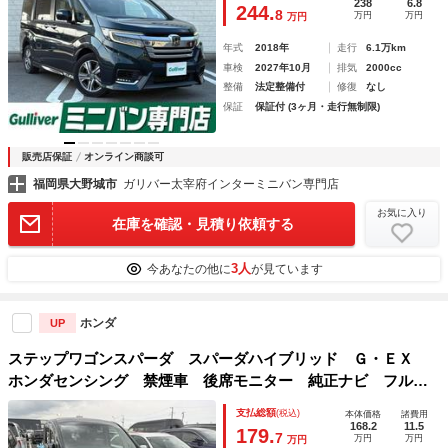
ＴＣ ドライブレコーダー ＵＳＢポート サンシェード ブ
238
6.8
244.
8
万円
万円
万円
レーキオートホールド わくわゲート
年式
2018年
走行
6.1万km
車検
2027年10月
排気
2000cc
整備
法定整備付
修復
なし
保証
保証付 (3ヶ月・走行無制限)
販売店保証
オンライン商談可
福岡県大野城市
ガリバー太宰府インターミニバン専門店
お気に入り
在庫を確認・見積り依頼する
3人
今あなたの他に
が見ています
ホンダ
UP
ステップワゴンスパーダ スパーダハイブリッド Ｇ・ＥＸ
ホンダセンシング 禁煙車 後席モニター 純正ナビ フルセ
グＴＶ バックカメラ 両側電動スライドドア ブラックハー
支払総額
(税込)
本体価格
諸費用
フレザーシート シートヒーター レーダークルーズコントロ
168.2
11.5
179.
7
万円
万円
万円
ール ＬＥＤヘッドライト ＢＴ接続