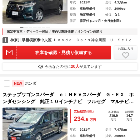
年式
2021年
走行
4.3万km
車検
車検整備付
排気
2000cc
整備
法定整備付
修復
なし
保証
保証付 (12ヶ月・走行無制限)
認定中古車
ディーラー保証
車両状態評価書
オンライン商談可
神奈川県相模原市中央区
Ｈｏｎｄａ Ｃａｒｓ神奈川西 Ｕ－Ｓｅｌｅｃｔ相模原中央
お気に入り
在庫を確認・見積り依頼する
20人
今あなたの他に
が見ています
ホンダ
NEW
ステップワゴンスパーダ ｅ：ＨＥＶスパーダ Ｇ・ＥＸ ホ
ンダセンシング 純正１０インチナビ フルセグ マルチビュ
ーカメラ 両側電動スライドドア ３６０度ドラレコ ＥＴＣ
支払総額
(税込)
本体価格
諸費用
２．０ クルーズコントロール ＣＤ ＤＶＤ ＵＳＢ Ｂｌ
219.9
14.7
234.
6
万円
万円
万円
ｕｅｔｏｏｔｈ
年式
2021年
走行
7.4万km
車検
車検整備付
排気
2000cc