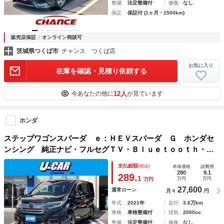
整備
法定整備付
修復
なし
保証
保証付 (1ヶ月・1500km)
販売店保証
オンライン商談可
茨城県つくば市
チャンス つくば店
お気に入り
在庫を確認・見積り依頼する
12人
今あなたの他に
が見ています
ホンダ
ステップワゴンスパーダ ｅ：ＨＥＶスパーダ Ｇ ホンダセ
ンシング 純正ナビ・フルセグＴＶ・Ｂｌｕｅｔｏｏｔｈ・ラ
ジオ・バックカメラ・ドライブレコーダー・ＥＴＣ２．０・両
支払総額
(税込)
本体価格
諸費用
側電動スライドドア・クルーズコントロール・衝突軽減システ
280
9.1
289.
1
万円
万円
万円
ム・横滑り防止・脱線防止・オートライト
27,600
通常ローン
月々
円
年式
2021年
走行
3.6万km
車検
車検整備付
排気
2000cc
整備
法定整備付
修復
なし