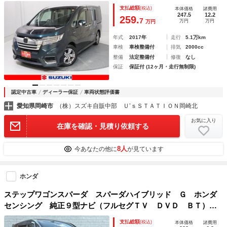
Ｖ・ＣＤ・ＤＶＤ・Ｂｌｕｅｔｏｏｔｈ・ＭＳＶ・ＳＤ・ＵＳ
支払総額
(税込)
本体価格
諸費用
Ｂ） ＥＴＣ バックカメラ 後席モニター 衝突被害軽減ブ
247.5
12.2
259.
7
万円
万円
万円
レーキ ＬＥＤオートヘッドライト 後席両側電動スライドド
ア 取説
年式
2017年
走行
5.1万km
車検
車検整備付
排気
2000cc
整備
法定整備付
修復
なし
保証
保証付 (12ヶ月・走行無制限)
認定中古車
ディーラー保証
車両状態評価書
愛知県岡崎市
（株）スズキ自販中部 Ｕ’ｓＳＴＡＴＩＯＮ岡崎北
お気に入り
在庫を確認・見積り依頼する
8人
今あなたの他に
が見ています
ホンダ
ステップワゴンスパーダ スパーダハイブリッド Ｇ ホンダ
センシング 純正９型ナビ（フルセグＴＶ ＤＶＤ ＢＴ）
レーダークルーズコントロール 両側パワースライドドア Ｅ
支払総額
(税込)
本体価格
諸費用