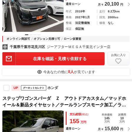
20,100
通常ローン
月々
円
年式
2018年
走行
8.2万km
車検
2027年1月
排気
2000cc
整備
法定整備無
修復
なし
保証
保証無
オンライン商談可
オプション見積り可
ローン仮審査
千葉県千葉市花見川区
ジーアフターＭＥＧＡ千葉北インター店
お気に入り
在庫を確認・見積り依頼する
8人
今あなたの他に
が見ています
ホンダ
UP
グーネットセレクト
ステップワゴンスパーダ Ｚ アウトドアカスタム／マッドホ
イール＆新品タイヤセット／テールランプスモーク加工／ラゲ
ッジフラット／ＥＴＣ／ドライブレコーダー／全塗装／インナ
支払総額
(税込)
本体価格
諸費用
ーブラックヘッドライト
145
10
155
万円
万円
万円
15,600
通常ローン
月々
円