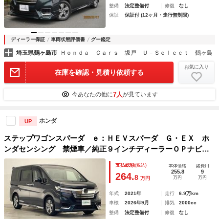
整備
法定整備付
修復
なし
保証
保証付 (12ヶ月・走行無制限)
ディーラー保証
車両状態評価書
グー鑑定
埼玉県鶴ヶ島市
Ｈｏｎｄａ Ｃａｒｓ 坂戸 Ｕ－Ｓｅｌｅｃｔ 鶴ヶ島
お気に入り
在庫を確認・見積り依頼する
7人
今あなたの他に
が見ています
ホンダ
UP
ステップワゴンスパーダ ｅ：ＨＥＶスパーダ Ｇ・ＥＸ ホ
ンダセンシング 禁煙車／純正９インチディーラーＯＰナビ／
純正１１．６インチフリップダウンモニター／バックカメラ／
支払総額
(税込)
本体価格
諸費用
ハーフレザーシート／両側パワースライドドア／ホンダセンシ
255.8
9
264.
8
万円
万円
万円
ング／ＬＥＤヘッドライト／シートヒーター
年式
2021年
走行
6.9万km
車検
2026年9月
排気
2000cc
整備
法定整備付
修復
なし