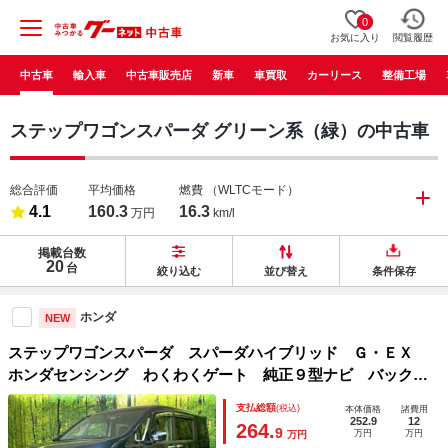
0
お気に入り
閲覧履歴
中古車
輸入車
中古車販売店
新車
車買取
カーリース
整備工場
ステップワゴンスパーダ グリーン系（緑）の中古車
総合評価
平均価格
燃費
（WLTCモード）
4.1
160.3
16.3
万円
km/l
掲載台数
20
台
絞り込む
並び替え
条件保存
ホンダ
NEW
ステップワゴンスパーダ スパーダハイブリッド Ｇ・ＥＸ
ホンダセンシング わくわくゲート 純正９型ナビ バックカ
メラ 衝突軽減 両側電動スライド シートヒーター ドラレ
支払総額
(税込)
本体価格
諸費用
コ Ｂｌｕｅｔｏｏｔｈ ＥＴＣ ＬＥＤヘッド＆フォグ オ
252.9
12
264.
9
万円
万円
万円
ートライト ダブルオートエアコン スマートキー