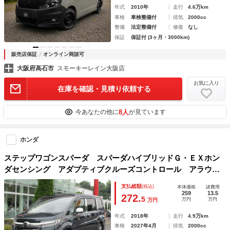
年式
2010年
走行
4.6万km
車検
車検整備付
排気
2000cc
整備
法定整備付
修復
なし
保証
保証付 (3ヶ月・3000km)
販売店保証
オンライン商談可
大阪府高石市
スモーキーレイン大阪店
お気に入り
在庫を確認・見積り依頼する
8人
今あなたの他に
が見ています
ホンダ
ステップワゴンスパーダ スパーダハイブリッドＧ・ＥＸホン
ダセンシング アダプティブクルーズコントロール アラウン
ドビューカメラ ＥＴＣ フルセグ ＨＤＭＩ入力 Ｂｌｕｅ
支払総額
(税込)
本体価格
諸費用
ｔｏｏｔｈ 両側電動スライドドア 前後ドライブレコーダ
259
13.5
272.
5
万円
万円
万円
ー リアモニター 全周囲モニター スマキー ＡＣ
年式
2018年
走行
4.9万km
車検
2027年4月
排気
2000cc