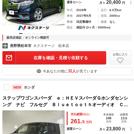
20,400
通常ローン
月々
円
年式
2018年
走行
6.0万km
車検
2027年9月
排気
2000cc
整備
法定整備付
修復
なし
保証
保証付 (3ヶ月・3000km)
販売店保証
オンライン商談可
長野県松本市
ネクステージ 松本店
お気に入り
在庫を確認・見積り依頼する
32人
今あなたの他に
が見ています
ホンダ
NEW
ステップワゴンスパーダ ｅ：ＨＥＶスパーダＧホンダセンシ
ング ナビ フルセグ Ｂｌｕｅｔｏｏｔｈオーディオ ＣＤ
録音 リアカメラ 両側パワースライドドア ＬＥＤヘッドラ
支払総額
(税込)
本体価格
諸費用
イト ＥＴＣ２．０ 前後ドライブレコーダー アルミホイー
248
13.5
261.
5
万円
万円
万円
ル ホンダセンシング スマートキー
23,800
据置ローン
月々
円