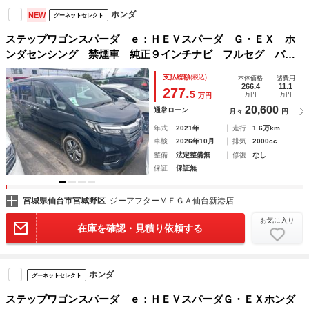
ホンダ
NEW
グーネットセレクト
ステップワゴンスパーダ ｅ：ＨＥＶスパーダ Ｇ・ＥＸ ホ
ンダセンシング 禁煙車 純正９インチナビ フルセグ バッ
クカメラ ホンダセンシング アダプティブクルーズコントロ
支払総額
(税込)
本体価格
諸費用
ール 両側電動スライドドア シートヒーター レーンアシス
266.4
11.1
277.
5
万円
万円
万円
ト オートマチックハイビーム ＨＤＭＩ ＥＴＣ
20,600
通常ローン
月々
円
年式
2021年
走行
1.6万km
車検
2026年10月
排気
2000cc
整備
法定整備無
修復
なし
保証
保証無
宮城県仙台市宮城野区
ジーアフターＭＥＧＡ仙台新港店
お気に入り
在庫を確認・見積り依頼する
ホンダ
グーネットセレクト
ステップワゴンスパーダ ｅ：ＨＥＶスパーダＧ・ＥＸホンダ