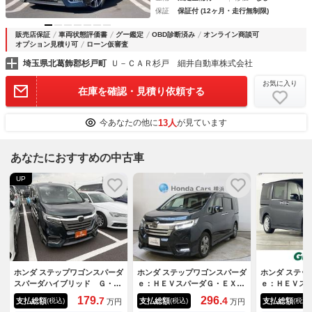
保証
保証付 (12ヶ月・走行無制限)
販売店保証
車両状態評価書
グー鑑定
OBD診断済み
オンライン商談可
オプション見積り可
ローン仮審査
埼玉県北葛飾郡杉戸町
Ｕ－ＣＡＲ杉戸 細井自動車株式会社
お気に入り
在庫を確認・見積り依頼する
13人
今あなたの他に
が見ています
あなたにおすすめの中古車
UP
ホンダ ステップワゴンスパーダ
ホンダ ステップワゴンスパーダ
ホンダ ステッ
スパーダハイブリッド Ｇ・Ｅ
ｅ：ＨＥＶスパーダＧ・ＥＸホ
ｅ：ＨＥＶス
Ｘ ホンダセンシング 禁煙
ンダセンシング ７人 禁煙
Ｘ ホンダセ
179.
296.
7
4
支払総額
支払総額
支払総額
(税込)
(税込)
(税込)
万円
万円
車 後席モニター 純正ナビ
車 純正メモリーナビ リアカ
レーダークル