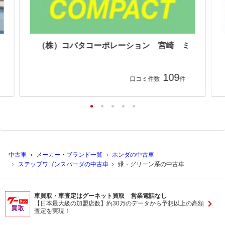
ホンダカーズ兵庫 Ｕ－Ｓｅｌｅｃｔ明石 （株）ホンダモビリティ近畿
109
口コミ件数
件
中古車
メーカー・ブランド一覧
ホンダの中古車
ステップワゴンスパーダの中古車
緑・グリーン系の中古車
車買取・車査定はグーネット買取 営業電話なし
【日本最大級の加盟店数】約30万のデータから予想以上の高額
査定を実現！