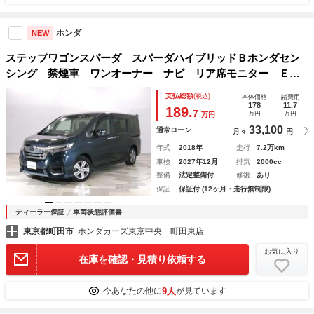
ホンダ
NEW
ステップワゴンスパーダ スパーダハイブリッドＢホンダセン
シング 禁煙車 ワンオーナー ナビ リア席モニター ＥＴ
Ｃ リアカメラ 両側パワースライドドア ＣＤ／ＤＶＤ再
支払総額
(税込)
本体価格
諸費用
生 フルセグＴＶ ＵＳＢ Ｂｌｕｅｔｏｏｔｈ Ａｐｐｌｅ
178
11.7
189.
7
万円
万円
万円
ＣａｒＰｌａｙ ドアバイザー ＬＥＤライト
33,100
通常ローン
月々
円
年式
2018年
走行
7.2万km
車検
2027年12月
排気
2000cc
整備
法定整備付
修復
あり
保証
保証付 (12ヶ月・走行無制限)
ディーラー保証
車両状態評価書
東京都町田市
ホンダカーズ東京中央 町田東店
お気に入り
在庫を確認・見積り依頼する
9人
今あなたの他に
が見ています