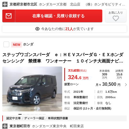
京都府京都市北区
ホンダカーズ京都 北山店 （株）ホンダモビリティ近畿
お気に入り
在庫を確認・見積り依頼する
21人
今あなたの他に
が見ています
ホンダ
NEW
ステップワゴンスパーダ ｅ：ＨＥＶスパーダＧ・ＥＸホンダ
センシング 禁煙車 ワンオーナー １０インチ大画面ナビ
後席モニター 本革シート リアカメラ ＥＴＣ２．０ 両側
支払総額
(税込)
本体価格
諸費用
パワースライドドア 後席エアコン ＣＤ／ＤＶＤ再生 Ｂｌ
309
15.6
324.
6
万円
万円
万円
ｕｅｔｏｏｔｈ ＡｐｐｌｅＣａｒＰｌａｙ
30,500
据置ローン
月々
円
年式
2021年
走行
1.8万km
車検
車検整備付
排気
2000cc
整備
法定整備付
修復
なし
保証
保証付 (12ヶ月・走行無制限)
認定中古車
ディーラー保証
車両状態評価書
東京都町田市
ホンダカーズ東京中央 町田東店