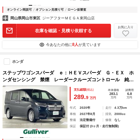
オンライン商談可
オプション見積り可
ローン仮審査
岡山県岡山市東区
ジーアフターＭＥＧＡ東岡山店
お気に入り
在庫を確認・見積り依頼する
8人
今あなたの他に
が見ています
ホンダ
ステップワゴンスパーダ ｅ：ＨＥＶスパーダ Ｇ・ＥＸ ホ
ンダセンシング 禁煙 レーダークルーズコントロール 純正
１０インチナビ バックカメラ 両側パワースライドドア シ
支払総額
(税込)
本体価格
諸費用
ートヒーター ビルトインＥＴＣ２．０ 純正フロアマット
283.1
6.8
289.
9
万円
万円
万円
社外１７インチアルミホイール スマートキー
年式
2020年
走行
4.3万km
車検
2027年8月
排気
2000cc
整備
法定整備付
修復
なし
保証
保証付 (3ヶ月・走行無制限)