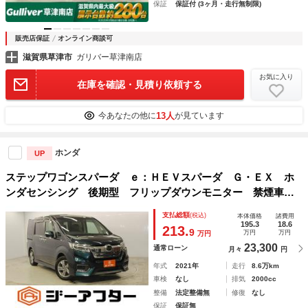
保証
保証付 (3ヶ月・走行無制限)
販売店保証
オンライン商談可
滋賀県草津市
ガリバー草津南店
お気に入り
在庫を確認・見積り依頼する
13人
今あなたの他に
が見ています
ホンダ
UP
ステップワゴンスパーダ ｅ：ＨＥＶスパーダ Ｇ・ＥＸ ホ
ンダセンシング 後期型 フリップダウンモニター 禁煙車
純正１０インチナビ フルセグ ホンダセイシング 両側電動
支払総額
(税込)
本体価格
諸費用
スライドドア アダプティブクルーズコントロール ハーフレ
195.3
18.6
213.
9
万円
万円
万円
ザーシート ＬＥＤヘッドライト ＥＴＣ２．０
23,300
通常ローン
月々
円
年式
2021年
走行
8.6万km
車検
なし
排気
2000cc
整備
法定整備無
修復
なし
保証
保証無