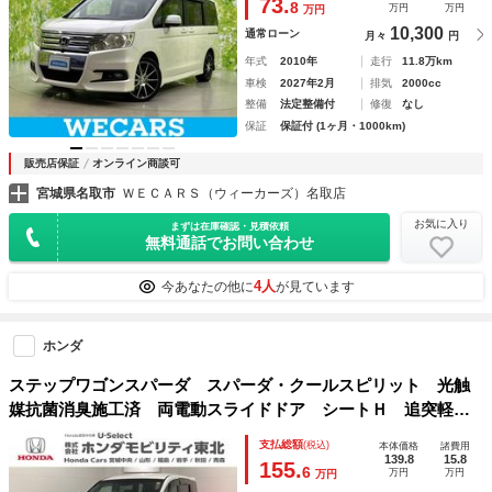
73.
8
万円
万円
万円
10,300
通常ローン
月々
円
年式
2010年
走行
11.8万km
車検
2027年2月
排気
2000cc
整備
法定整備付
修復
なし
保証
保証付 (1ヶ月・1000km)
販売店保証
オンライン商談可
宮城県名取市
ＷＥＣＡＲＳ（ウィーカーズ）名取店
お気に入り
まずは在庫確認・見積依頼
無料通話でお問い合わせ
4人
今あなたの他に
が見ています
ホンダ
ステップワゴンスパーダ スパーダ・クールスピリット 光触
媒抗菌消臭施工済 両電動スライドドア シートＨ 追突軽減
ブレーキ スマキー Ｂカメ Ｗエアコン フルセグテレビ
支払総額
(税込)
本体価格
諸費用
盗難防止システム サイドエアバック ナビＴＶ アクティブ
139.8
15.8
155.
6
万円
万円
万円
クルーズコントロール ＤＶＤ