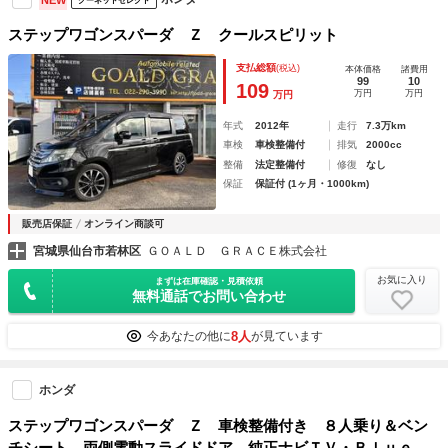
グーネットセレクト
ステップワゴンスパーダ Ｚ クールスピリット
支払総額
(税込)
本体価格
諸費用
99
10
109
万円
万円
万円
年式
2012年
走行
7.3万km
車検
車検整備付
排気
2000cc
整備
法定整備付
修復
なし
保証
保証付 (1ヶ月・1000km)
販売店保証
オンライン商談可
宮城県仙台市若林区
ＧＯＡＬＤ ＧＲＡＣＥ株式会社
お気に入り
まずは在庫確認・見積依頼
無料通話でお問い合わせ
8人
今あなたの他に
が見ています
ホンダ
ステップワゴンスパーダ Ｚ 車検整備付き ８人乗り＆ベン
チシート 両側電動スライドドア 純正ナビＴＶ・Ｂｌｕｅｔ