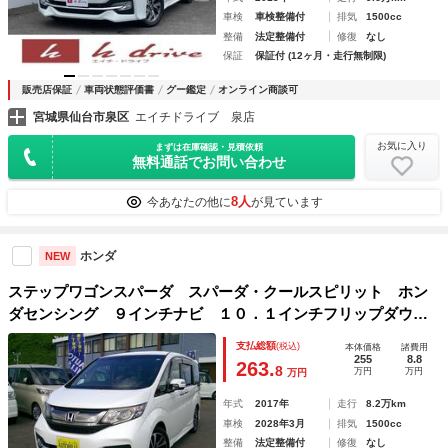
車検
車検整備付
排気
1500cc
整備
法定整備付
修復
なし
保証
保証付 (12ヶ月・走行無制限)
販売店保証
車両状態評価書
グー鑑定
オンライン商談可
宮城県仙台市泉区
エイチドライブ 泉店
お気に入り
まずは在庫確認・見積依頼
無料通話でお問い合わせ
8人
今あなたの他に
が見ています
ホンダ
NEW
ステップワゴンスパーダ スパーダ・クールスピリット ホン
ダセンシング ９インチナビ １０．１インチフリップダウン
モニター バックカメラ エンジンスターター シートカバ
支払総額
(税込)
本体価格
諸費用
ー ＥＴＣ ドライブレコーダー クルーズコントロール 両
255
8.8
263.
8
万円
万円
万円
側電動スライドドア ＬＥＤヘッドライト
年式
2017年
走行
8.2万km
車検
2028年3月
排気
1500cc
整備
法定整備付
修復
なし