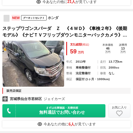
21人
今あなたの他に
が見ています
ホンダ
NEW
グーネットセレクト
ステップワゴンスパーダ Ｚ 《４ＷＤ》《車検２年》《後期
モデル》《ナビＴＶフリップダウンモニターバックカメラ》Ｈ
ＩＤオートライト／フォグ／両側パワースライドドア／クルコ
支払総額
(税込)
本体価格
諸費用
ン／ＥＴＣ／革巻きステアリング／パドルシフト
46
13
59
万円
万円
万円
年式
2013年
走行
13.7万km
車検
車検整備付
排気
2000cc
整備
法定整備付
修復
なし
保証
保証付 (1ヶ月・1000km)
販売店保証
宮城県仙台市若林区
ジェイカーズ
お気に入り
まずは在庫確認・見積依頼
無料通話でお問い合わせ
6人
今あなたの他に
が見ています