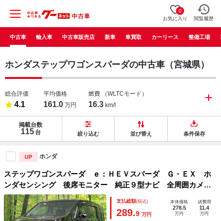
0
お気に入り
閲覧履歴
中古車
輸入車
中古車販売店
新車
車買取
カーリース
整備工場
ホンダステップワゴンスパーダの中古車（宮城県）
総合評価
平均価格
燃費
（WLTCモード）
4.1
161.0
16.3
万円
km/l
掲載台数
115
台
絞り込む
並び替え
条件保存
ホンダ
UP
ステップワゴンスパーダ ｅ：ＨＥＶスパーダ Ｇ・ＥＸ ホ
ンダセンシング 後席モニター 純正９型ナビ 全周囲カメ
ラ 両側電動ドア ＡｐｐｌｅＣａｒＰｌａｙ アダプティブ
支払総額
(税込)
本体価格
諸費用
クルーズ コーナーセンサー シートヒーター ＬＥＤヘッ
278.5
11.4
289.
9
万円
万円
万円
ド ドラレコ ＥＴＣ２．０ ダブルエアコン 禁煙車