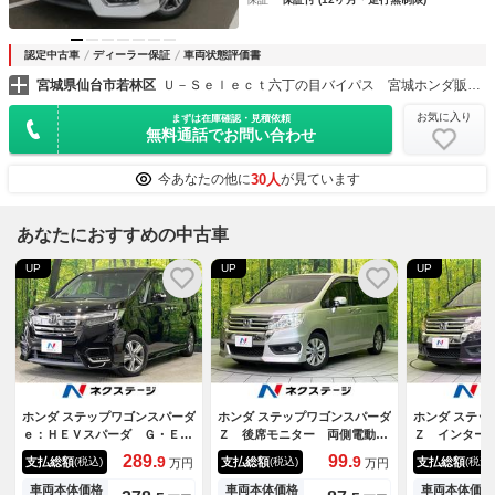
認定中古車
ディーラー保証
車両状態評価書
宮城県仙台市若林区
Ｕ－Ｓｅｌｅｃｔ六丁の目バイパス 宮城ホンダ販売（株）
お気に入り
まずは在庫確認・見積依頼
無料通話でお問い合わせ
30人
今あなたの他に
が見ています
あなたにおすすめの中古車
UP
UP
UP
ホンダ ステップワゴンスパーダ
ホンダ ステップワゴンスパーダ
ホンダ ステッ
ｅ：ＨＥＶスパーダ Ｇ・Ｅ
Ｚ 後席モニター 両側電動ド
Ｚ インター
Ｘ ホンダセンシング 後席モ
ア 純正９型ナビ バックカメ
ン 両側電動
289.
99.
9
9
支払総額
支払総額
支払総額
(税込)
(税込)
(税込)
万円
万円
ニター 純正９型ナビ 全周囲
ラ クルコン ＥＴＣ フルセ
後席モニター
カメラ 両側電動ドア Ａｐｐ
グ ＨＩＤヘッド オートライ
スマートキー
車両本体価格
車両本体価格
車両本体価格