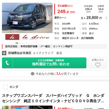
ンキープ ９インチナビＴＶＢカメラ フリップダウン 前後
支払総額
(税込)
本体価格
諸費用
ドラレコ ＬＥＤオートライト 両側ＰＷスライド シートヒ
235.4
14.4
249.
8
万円
万円
万円
ーター ＥＴＣ ＵＳＢ Ｂｌｕｅｔｏｏｔｈ
28,800
通常ローン
月々
円
年式
2018年
走行
6.8万km
車検
2027年12月
排気
2000cc
整備
法定整備付
修復
あり
保証
保証付 (12ヶ月・走行無制限)
販売店保証
車両状態評価書
グー鑑定
オンライン商談可
宮城県仙台市泉区
エイチドライブ 泉店
お気に入り
まずは在庫確認・見積依頼
無料通話でお問い合わせ
3人
今あなたの他に
が見ています
ホンダ
ステップワゴンスパーダ スパーダハイブリッド Ｇ ホンダ
センシング 純正１０インチインタ－ナビＣＤＤＶＤ再生ブル
－トゥースフルセグフリップダウンモニタ－アラウンドビュー
支払総額
(税込)