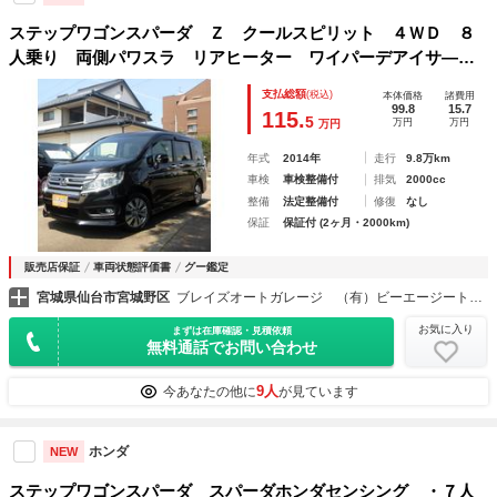
ステップワゴンスパーダ Ｚ クールスピリット ４ＷＤ ８
人乗り 両側パワスラ リアヒーター ワイパーデアイサ―
純正９インチナビ フルセグ バックカメラ アイドリングス
支払総額
(税込)
本体価格
諸費用
トップ スマートキー エンジンスターター ハーフレザーシ
99.8
15.7
115.
5
万円
万円
万円
ート ＥＴＣ キセノン
年式
2014年
走行
9.8万km
車検
車検整備付
排気
2000cc
整備
法定整備付
修復
なし
保証
保証付 (2ヶ月・2000km)
販売店保証
車両状態評価書
グー鑑定
宮城県仙台市宮城野区
ブレイズオートガレージ （有）ビーエージートレーディング
お気に入り
まずは在庫確認・見積依頼
無料通話でお問い合わせ
9人
今あなたの他に
が見ています
ホンダ
NEW
ステップワゴンスパーダ スパーダホンダセンシング ・７人