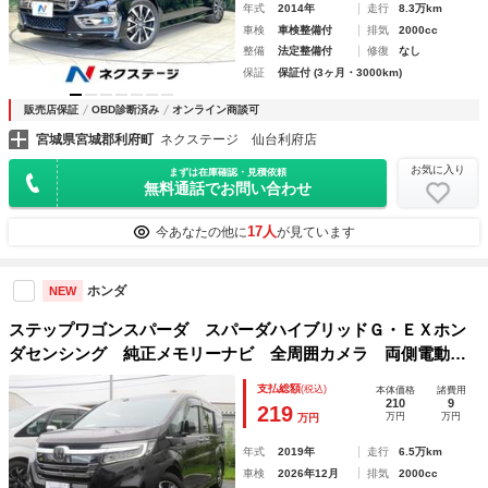
年式
2014年
走行
8.3万km
車検
車検整備付
排気
2000cc
整備
法定整備付
修復
なし
保証
保証付 (3ヶ月・3000km)
販売店保証
OBD診断済み
オンライン商談可
宮城県宮城郡利府町
ネクステージ 仙台利府店
お気に入り
まずは在庫確認・見積依頼
無料通話でお問い合わせ
17人
今あなたの他に
が見ています
ホンダ
NEW
ステップワゴンスパーダ スパーダハイブリッドＧ・ＥＸホン
ダセンシング 純正メモリーナビ 全周囲カメラ 両側電動ス
ライドドア わくわくゲート 純正１６インチアルミ（夏）
支払総額
(税込)
本体価格
諸費用
純正ドライブレコーダー（前） ＥＴＣ 前席シートヒータ
210
9
219
万円
万円
万円
ー ＬＥＤヘッドライト ＬＥＤフォグライト 禁煙
年式
2019年
走行
6.5万km
車検
2026年12月
排気
2000cc