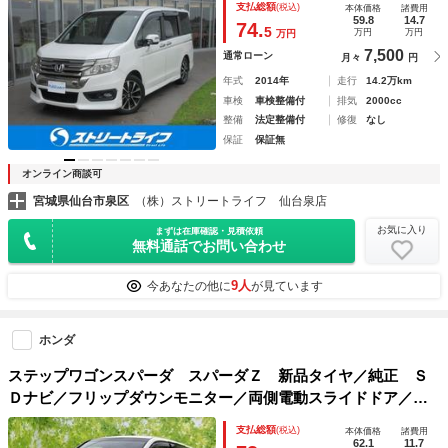
支払総額
(税込)
本体価格
諸費用
ト／フォグライト／Ｂｌｕｅｔｏｏｔｈ接続使用可／電動格納
59.8
14.7
74.
5
万円
万円
万円
ミラー
7,500
通常ローン
月々
円
年式
2014年
走行
14.2万km
車検
車検整備付
排気
2000cc
整備
法定整備付
修復
なし
保証
保証無
オンライン商談可
宮城県仙台市泉区
（株）ストリートライフ 仙台泉店
お気に入り
まずは在庫確認・見積依頼
無料通話でお問い合わせ
9人
今あなたの他に
が見ています
ホンダ
ステップワゴンスパーダ スパーダＺ 新品タイヤ／純正 Ｓ
Ｄナビ／フリップダウンモニター／両側電動スライドドア／ヘ
ッドランプ ＨＩＤ／ＥＴＣ／ＥＢＤ付ＡＢＳ／横滑り防止装
支払総額
(税込)
本体価格
諸費用
置／フルセグＴＶ／エアバッグ 運転席／エアバッグ 助手席
62.1
11.7