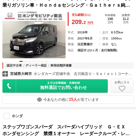
乗りガソリン車・Ｈｏｎｄａセンシング・Ｇａｔｈｅｒｓ純正
メモリーナビ・バックモニター・Ｂｌｕｅｔｏｏｔｈ接続・Ｌ
支払総額
(税込)
本体価格
諸費用
ＥＤヘッドライト・ＵＳＢ端子・両側電動スライドドア・ＥＴ
198
11.2
209.
2
万円
万円
万円
Ｃ・アルミホイール ３列
年式
2018年
走行
8.5万km
車検
2027年8月
排気
1500cc
整備
法定整備付
修復
なし
保証
保証付 (12ヶ月・走行無制限)
認定中古車
ディーラー保証
車両状態評価書
宮城県大崎市
ホンダカーズ宮城中央 古川南店Ｕ－Ｓｅｌｅｃｔコーナー （株）ホンダモビリティ東北
お気に入り
まずは在庫確認・見積依頼
無料通話でお問い合わせ
15人
今あなたの他に
が見ています
ホンダ
ステップワゴンスパーダ スパーダハイブリッド Ｇ・ＥＸ
ホンダセンシング 禁煙１オーナー レーダークルーズ・レー