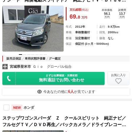
ｏｏｔｈ対応・Ｂカメラ 後席フリップダウンモニター ＨＩ
支払総額
(税込)
本体価格
諸費用
Ｄライト＆フォグ ＥＴＣ スマートキー 純正１６インチア
56.1
13.7
69.
8
万円
万円
万円
ルミ
年式
2012年
走行
9.9万km
車検
車検整備付
排気
2000cc
整備
法定整備付
修復
なし
保証
保証付 (3ヶ月・5000km)
販売店保証
車両状態評価書
グー鑑定
宮城県登米市
Ｇｉｏ グローバル仙台
お気に入り
まずは在庫確認・見積依頼
無料通話でお問い合わせ
6人
今あなたの他に
が見ています
ホンダ
NEW
ステップワゴンスパーダ Ｚ クールスピリット 純正ナビ／
フルセグＴＶ／ＤＶＤ再生／バックカメラ／ドライブレコーダ
ー／ＥＴＣ／スマートキー／ＨＩＤヘッドライト／オートライ