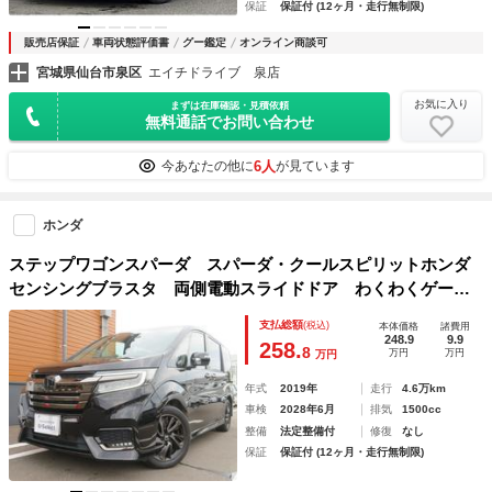
保証
保証付 (12ヶ月・走行無制限)
販売店保証
車両状態評価書
グー鑑定
オンライン商談可
宮城県仙台市泉区
エイチドライブ 泉店
お気に入り
まずは在庫確認・見積依頼
無料通話でお問い合わせ
6人
今あなたの他に
が見ています
ホンダ
ステップワゴンスパーダ スパーダ・クールスピリットホンダ
センシングブラスタ 両側電動スライドドア わくわくゲー
ト 純正メモリーナビ バックカメラ 純正１７インチアルミ
支払総額
(税込)
本体価格
諸費用
（夏） 純正エンジンスターター 前席シートヒーター ＥＴ
248.9
9.9
258.
8
万円
万円
万円
Ｃ 純正前後ドライブレコーダー ＬＥＤヘッドライト
年式
2019年
走行
4.6万km
車検
2028年6月
排気
1500cc
整備
法定整備付
修復
なし
保証
保証付 (12ヶ月・走行無制限)