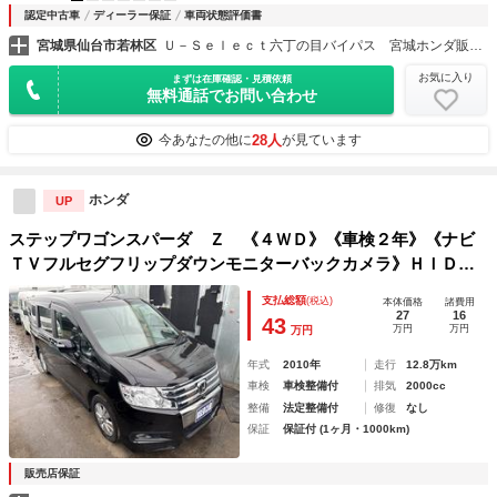
認定中古車
ディーラー保証
車両状態評価書
宮城県仙台市若林区
Ｕ－Ｓｅｌｅｃｔ六丁の目バイパス 宮城ホンダ販売（株）
お気に入り
まずは在庫確認・見積依頼
無料通話でお問い合わせ
28人
今あなたの他に
が見ています
ホンダ
UP
ステップワゴンスパーダ Ｚ 《４ＷＤ》《車検２年》《ナビ
ＴＶフルセグフリップダウンモニターバックカメラ》ＨＩＤオ
ートライト／フォグ／ＥＴＣ／両側パワースライドドア／革巻
支払総額
(税込)
本体価格
諸費用
きステアリング／パドルシフト／リアファン
27
16
43
万円
万円
万円
年式
2010年
走行
12.8万km
車検
車検整備付
排気
2000cc
整備
法定整備付
修復
なし
保証
保証付 (1ヶ月・1000km)
販売店保証