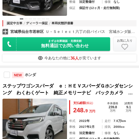
整備
法定整備付
修復
なし
保証
保証付 (12ヶ月・走行無制限)
認定中古車
ディーラー保証
車両状態評価書
宮城県仙台市若林区
Ｕ－Ｓｅｌｅｃｔ六丁の目バイパス 宮城ホンダ販売（株）
お気に入り
まずは在庫確認・見積依頼
無料通話でお問い合わせ
36人
今あなたの他に
が見ています
ホンダ
NEW
ステップワゴンスパーダ ｅ：ＨＥＶスパーダＧホンダセンシ
ング わくわくゲート 純正メモリーナビ バックカメラ 純
正後席モニター 両側電動スライドドア 純正前後ドライブレ
支払総額
(税込)
本体価格
諸費用
コーダー 純正１６インチアルミ（夏） ＥＴＣ２．０ ＬＥ
239.8
9.1
248.
9
万円
万円
万円
Ｄヘッドライト ＬＥＤフォグライト
年式
2022年
走行
7.0万km
車検
2027年2月
排気
2000cc
整備
法定整備付
修復
なし
保証
保証付 (12ヶ月・走行無制限)