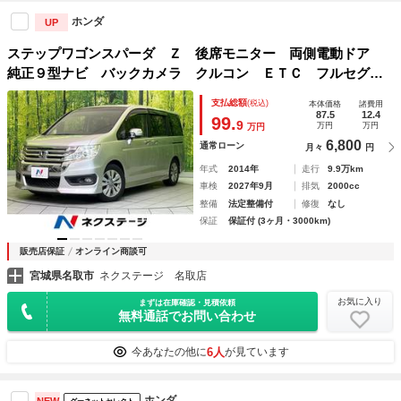
ホンダ
UP
ステップワゴンスパーダ Ｚ 後席モニター 両側電動ドア
純正９型ナビ バックカメラ クルコン ＥＴＣ フルセグ
ＨＩＤヘッド オートライト 純正１６インチアルミ オート
支払総額
(税込)
本体価格
諸費用
エアコン Ｂｌｕｅｔｏｏｔｈ ＣＤ／ＤＶＤ再生 パドルシ
87.5
12.4
99.
9
万円
万円
万円
フト
6,800
通常ローン
月々
円
年式
2014年
走行
9.9万km
車検
2027年9月
排気
2000cc
整備
法定整備付
修復
なし
保証
保証付 (3ヶ月・3000km)
販売店保証
オンライン商談可
宮城県名取市
ネクステージ 名取店
お気に入り
まずは在庫確認・見積依頼
無料通話でお問い合わせ
6人
今あなたの他に
が見ています
ホンダ
NEW