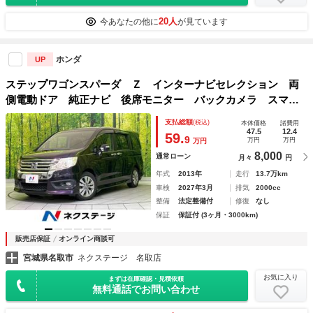
20人
今あなたの他に
が見ています
ホンダ
UP
ステップワゴンスパーダ Ｚ インターナビセレクション 両
側電動ドア 純正ナビ 後席モニター バックカメラ スマー
トキー ＨＩＤヘッド ＥＴＣ クルコン 純正１６インチア
支払総額
(税込)
本体価格
諸費用
ルミ オートエアコン ＣＤ ＤＶＤ再生 パドルシフト ア
47.5
12.4
59.
9
万円
万円
万円
イドリングストップ
8,000
通常ローン
月々
円
年式
2013年
走行
13.7万km
車検
2027年3月
排気
2000cc
整備
法定整備付
修復
なし
保証
保証付 (3ヶ月・3000km)
販売店保証
オンライン商談可
宮城県名取市
ネクステージ 名取店
お気に入り
まずは在庫確認・見積依頼
無料通話でお問い合わせ