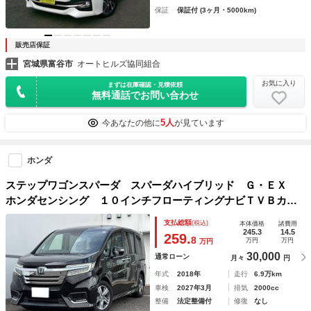
保証
保証付 (3ヶ月・5000km)
販売店保証
宮城県富谷市
オートヒルズ協同組合
お気に入り
まずは在庫確認・見積依頼
無料通話でお問い合わせ
5人
今あなたの他に
が見ています
ホンダ
ステップワゴンスパーダ スパーダハイブリッド Ｇ・ＥＸ
ホンダセンシング １０インチフローティングナビＴＶＢカメ
ラ 禁煙１オーナー クリアランスソナー レーダークルー
支払総額
(税込)
本体価格
諸費用
ズ・レーンキープ ＬＥＤオートライト シートヒーター 前
245.3
14.5
259.
8
万円
万円
万円
後ドラレコ ＥＴＣ ＵＳＢ Ｂｌｕｅｔｏｏｔｈ
30,000
通常ローン
月々
円
年式
2018年
走行
6.9万km
車検
2027年3月
排気
2000cc
整備
法定整備付
修復
なし