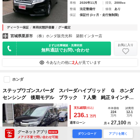
車検
2026年11月
排気
2000cc
整備
法定整備付
修復
あり
保証
保証付 (3ヶ月・走行無制限)
ディーラー保証
車両状態評価書
グー鑑定
宮城県栗原市
（株）ホンダ販売光和 築館インター店
お気に入り
まずは在庫確認・見積依頼
無料通話でお問い合わせ
2人
今あなたの他に
が見ています
ホンダ
ステップワゴンスパーダ スパーダハイブリッド Ｇ ホンダ
センシング 後期モデル ブラック ７人乗 純正９インチナ
ビ フルセグＴＶ ブルートゥース ＤＶＤ再生 ミュージッ
支払総額
(税込)
本体価格
諸費用
クラック バックカメラ ＥＴＣ 両側パワースライドドア
224
12.1
236.
1
万円
万円
万円
ドライブレコーダー クリソナ ＬＥＤライト 純正アルミ
27,100
通常ローン
月々
円
年式
2017年
走行
7.8万km
グーネットアプリ
RENEW
ダウンロード
アプリを開く
車検
車検整備付
排気
2000cc
メアド不要で問い合わせ可能