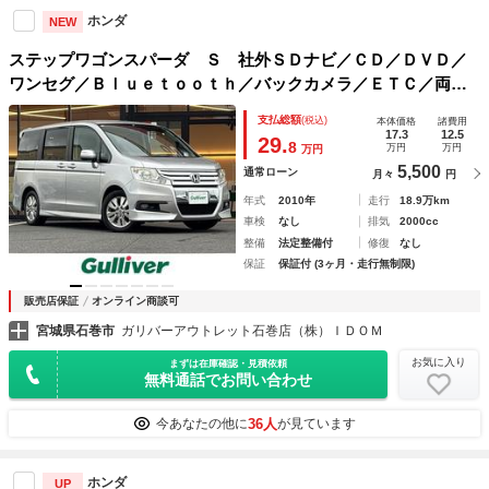
ホンダ
NEW
ステップワゴンスパーダ Ｓ 社外ＳＤナビ／ＣＤ／ＤＶＤ／
ワンセグ／Ｂｌｕｅｔｏｏｔｈ／バックカメラ／ＥＴＣ／両側
パワースライドドア／キセノンライト／フォグランプ／オート
支払総額
(税込)
本体価格
諸費用
ライト／リモコンキー／アイドリングストップ／アルミホイー
17.3
12.5
29.
8
万円
万円
万円
ル
5,500
通常ローン
月々
円
年式
2010年
走行
18.9万km
車検
なし
排気
2000cc
整備
法定整備付
修復
なし
保証
保証付 (3ヶ月・走行無制限)
販売店保証
オンライン商談可
宮城県石巻市
ガリバーアウトレット石巻店（株）ＩＤＯＭ
お気に入り
まずは在庫確認・見積依頼
無料通話でお問い合わせ
36人
今あなたの他に
が見ています
ホンダ
UP