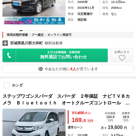
年式
2009年
走行
15.4万km
車検
2026年11月
排気
2000cc
整備
法定整備付
修復
なし
保証
保証無
車両状態評価書
グー鑑定
オンライン商談可
宮城県黒川郡大和町
鶴和自動車
お気に入り
まずは在庫確認・見積依頼
無料通話でお問い合わせ
4人
今あなたの他に
が見ています
ホンダ
ステップワゴンスパーダ スパーダ ２年保証 ナビＴＶＢカ
メラ Ｂｌｕｅｔｏｏｔｈ オートクルーズコントロール 両
側ＰＷスライド ＬＥＤオートライト ＥＴＣ ＣＤ ＤＶ
支払総額
(税込)
本体価格
諸費用
Ｄ サイドエアバック スマートキー 横滑り防止装置 禁煙
150.9
18.9
169.
8
万円
万円
万円
車
19,600
通常ローン
月々
円
年式
2015年
走行
9.6万km