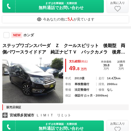
お気に入り
まずは在庫確認・見積依頼
無料通話でお問い合わせ
5人
今あなたの他に
が見ています
ホンダ
NEW
ステップワゴンスパーダ Ｚ クールスピリット 後期型 両
側パワースライドドア 純正ナビＴＶ バックカメラ 後席モ
ニター ビルトＥＴＣ ＨＩＤ スマートキー２個 クルーズ
支払総額
(税込)
本体価格
諸費用
コントロール フォグ アルミ ８人乗 オートライト
39.8
10
49.
8
万円
万円
万円
年式
2013後
走行
14.4万km
車検
車検整備付
排気
2000cc
整備
法定整備付
修復
なし
保証
保証付 (1ヶ月・2000km)
販売店保証
宮城県多賀城市
ＬＩＭＩＴ リミット
お気に入り
まずは在庫確認・見積依頼
無料通話でお問い合わせ