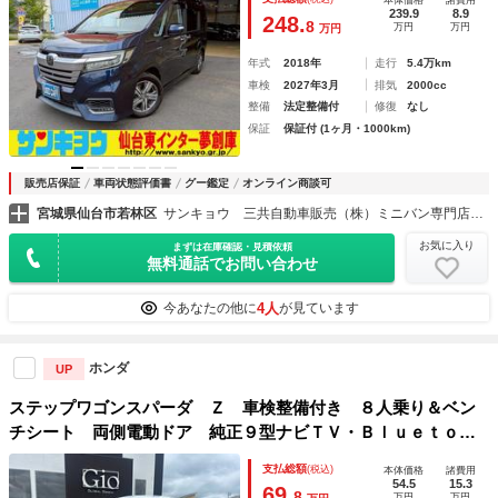
本体価格
諸費用
モニター衝突軽減ブレーキ 前後ドライブレコーダー クルコ
239.9
8.9
248.
8
万円
万円
万円
ン 両側パワースライドドアＬＥＤオートライト
年式
2018年
走行
5.4万km
車検
2027年3月
排気
2000cc
整備
法定整備付
修復
なし
保証
保証付 (1ヶ月・1000km)
販売店保証
車両状態評価書
グー鑑定
オンライン商談可
宮城県仙台市若林区
サンキョウ 三共自動車販売（株）ミニバン専門店 仙台東インター夢創庫
お気に入り
まずは在庫確認・見積依頼
無料通話でお問い合わせ
4人
今あなたの他に
が見ています
ホンダ
UP
ステップワゴンスパーダ Ｚ 車検整備付き ８人乗り＆ベン
チシート 両側電動ドア 純正９型ナビＴＶ・Ｂｌｕｅｔｏｏ
ｔｈ対応・Ｂカメラ 後席アルパインフリップモニター ＨＩ
支払総額
(税込)
本体価格
諸費用
Ｄライト＆フォグ ＥＴＣ スマートキー 純正１６インチア
54.5
15.3
69.
8
万円
万円