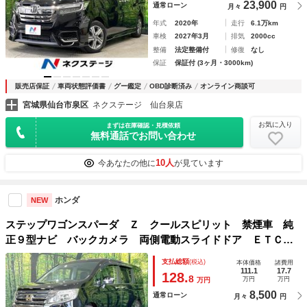
23,900
通常ローン
月々
円
年式
2020年
走行
6.1万km
車検
2027年3月
排気
2000cc
整備
法定整備付
修復
なし
保証
保証付 (3ヶ月・3000km)
販売店保証
車両状態評価書
グー鑑定
OBD診断済み
オンライン商談可
宮城県仙台市泉区
ネクステージ 仙台泉店
お気に入り
まずは在庫確認・見積依頼
無料通話でお問い合わせ
10人
今あなたの他に
が見ています
ホンダ
NEW
ステップワゴンスパーダ Ｚ クールスピリット 禁煙車 純
正９型ナビ バックカメラ 両側電動スライドドア ＥＴＣ
クルコン Ｂｌｕｅｔｏｏｔｈ ＣＤ／ＤＶＤ再生 フルセ
支払総額
(税込)
本体価格
諸費用
グ パドルシフト ハーフレザー ＨＩＤヘッド オートライ
111.1
17.7
128.
8
万円
万円
万円
ト オートエアコン
8,500
通常ローン
月々
円