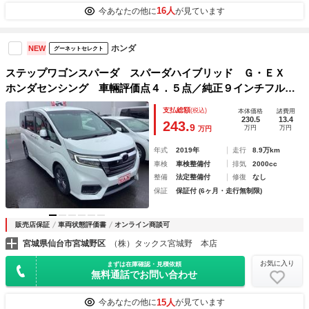
16人
今あなたの他に
が見ています
ホンダ
NEW
グーネットセレクト
ステップワゴンスパーダ スパーダハイブリッド Ｇ・ＥＸ
ホンダセンシング 車輛評価点４．５点／純正９インチフルセ
グナビ／ＨＤＭＩ／バックカメラ／ドラレコ前後／両側電動ス
支払総額
(税込)
本体価格
諸費用
ライドドア／シートヒーター左右／フリップダウンモニター／
230.5
13.4
243.
9
万円
万円
万円
ＥＴＣ／ＬＥＤヘッドライト／レーダークルコン
年式
2019年
走行
8.9万km
車検
車検整備付
排気
2000cc
整備
法定整備付
修復
なし
保証
保証付 (6ヶ月・走行無制限)
販売店保証
車両状態評価書
オンライン商談可
宮城県仙台市宮城野区
（株）タックス宮城野 本店
お気に入り
まずは在庫確認・見積依頼
無料通話でお問い合わせ
15人
今あなたの他に
が見ています