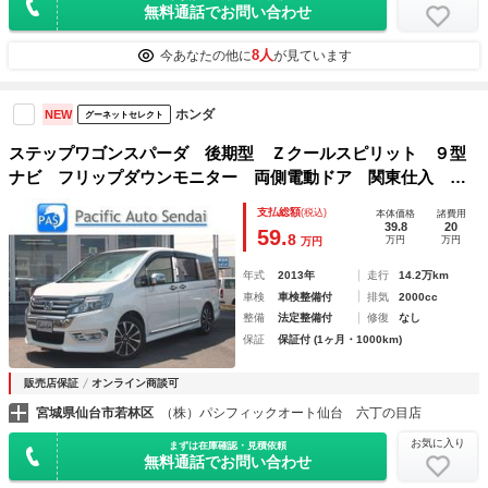
無料通話でお問い合わせ
8人
今あなたの他に
が見ています
ホンダ
NEW
グーネットセレクト
ステップワゴンスパーダ 後期型 Ｚクールスピリット ９型
ナビ フリップダウンモニター 両側電動ドア 関東仕入 ス
マートキー ８人乗り ＨＩＤライト 純正１７インチアル
支払総額
(税込)
本体価格
諸費用
ミ 純正メッキパネル ハーフレザーシート 革巻ハンドル
39.8
20
59.
8
万円
万円
万円
地デジＴＶ ＥＴＣ クルコン 横滑り防止 ｉ－ＳＴＯＰ
禁煙車
年式
2013年
走行
14.2万km
車検
車検整備付
排気
2000cc
整備
法定整備付
修復
なし
保証
保証付 (1ヶ月・1000km)
販売店保証
オンライン商談可
宮城県仙台市若林区
（株）パシフィックオート仙台 六丁の目店
お気に入り
まずは在庫確認・見積依頼
無料通話でお問い合わせ