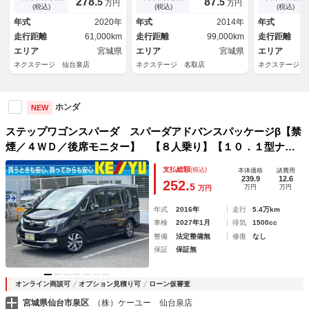
278.
87.
5
5
万円
万円
ｌｅＣａｒＰｌａｙ アダプテ
ト 純正１６インチアルミ オ
ＥＴＣ クル
(税込)
(税込)
(税込)
ィブクルーズ コーナーセンサ
ートエアコン Ｂｌｕｅｔｏｏ
ンチアルミ 
年式
2020年
年式
2014年
年式
ー シートヒーター ＬＥＤ
ｔｈ ＣＤ／ＤＶＤ再生 パド
ＣＤ ＤＶＤ
走行距離
61,000km
走行距離
99,000km
走行距離
ヘッド ドラレコ ＥＴＣ２．
ルシフト
ト アイドリ
０ ダブルエアコン 禁煙車
エリア
宮城県
エリア
宮城県
エリア
ネクステージ 仙台泉店
ネクステージ 名取店
ネクステージ 
ホンダ
NEW
ステップワゴンスパーダ スパーダアドバンスパッケージβ【禁
煙／４ＷＤ／後席モニター】 【８人乗り】【１０．１型ナビ
／前後ドラレコ／エンジンスターター】【ホンダセンシング／
支払総額
(税込)
本体価格
諸費用
車線逸脱警告／コーナーセンサー】【追従クルコン／フロント
239.9
12.6
252.
5
万円
万円
万円
熱線】【ＣＤ／ＤＶＤ／フルセグ／ＢＴ接続／バックカメラ】
年式
2016年
走行
5.4万km
車検
2027年1月
排気
1500cc
整備
法定整備無
修復
なし
保証
保証無
オンライン商談可
オプション見積り可
ローン仮審査
宮城県仙台市泉区
（株）ケーユー 仙台泉店