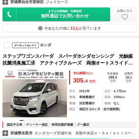
宮城県仙台市若林区
ジェイカーズ
お気に入り
まずは在庫確認・見積依頼
無料通話でお問い合わせ
13人
今あなたの他に
が見ています
ホンダ
グーネットセレクト
ステップワゴンスパーダ スパーダホンダセンシング 光触媒
抗菌消臭施工済 アクティブクルーズ 両側オートスライドド
ア アイドルストップ ＵＳＢ入力 パワーステアリング リ
支払総額
(税込)
本体価格
諸費用
アエアコン キーレス 後カメラ ＥＴＣ付 イモビ ＬＥＤ
289.3
16.1
305.
4
万円
万円
万円
ヘットライト ナビＴＶ
年式
2021年
走行
4.7万km
車検
車検整備付
排気
1500cc
整備
法定整備付
修復
なし
保証
保証付 (24ヶ月・走行無制限)
認定中古車
ディーラー保証
車両状態評価書
グー鑑定
宮城県名取市
ホンダカーズ宮城中央 名取中央店Ｕ－Ｓｅｌｅｃｔコーナー （株）ホンダモビリティ東北