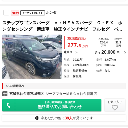
ホンダ
NEW
グーネットセレクト
ステップワゴンスパーダ ｅ：ＨＥＶスパーダ Ｇ・ＥＸ ホ
ンダセンシング 禁煙車 純正９インチナビ フルセグ バッ
クカメラ ホンダセンシング アダプティブクルーズコントロ
支払総額
(税込)
本体価格
諸費用
ール 両側電動スライドドア シートヒーター レーンアシス
266.4
11.1
277.
5
万円
万円
万円
ト オートマチックハイビーム ＨＤＭＩ ＥＴＣ
20,600
通常ローン
月々
円
年式
2021年
走行
1.6万km
車検
2026年10月
排気
2000cc
整備
法定整備無
修復
なし
保証
保証無
OBD診断済み
宮城県仙台市宮城野区
ジーアフターＭＥＧＡ仙台新港店
お気に入り
まずは在庫確認・見積依頼
無料通話でお問い合わせ
38人
今あなたの他に
が見ています