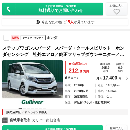
お気に入り
まずは在庫確認・見積依頼
無料通話でお問い合わせ
15人
今あなたの他に
が見ています
ホンダ
NEW
グーネットセレクト
ステップワゴンスパーダ スパーダ・クールスピリット ホン
ダセンシング 社外エアロ／純正フリップダウンモニター／純
正ナビ／バックカメラ／ＥＴＣ／両側パワースライドドア／わ
支払総額
(税込)
本体価格
諸費用
くわくゲート／ハーフレザーシート／ロッソモデロマフラー／
205.9
6.9
212.
8
万円
万円
万円
ホンダセンシング／レーダークルーズコントロール
17,400
通常ローン
月々
円
年式
2016年
走行
10.5万km
車検
2028年7月
排気
1500cc
整備
法定整備付
修復
なし
保証
保証付 (3ヶ月・走行無制限)
販売店保証
オンライン商談可
宮城県名取市
ガリバー南仙台店
お気に入り
まずは在庫確認・見積依頼