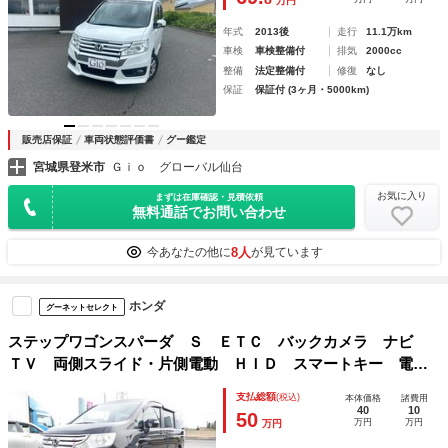
万円
ルミ
年式
2013後
走行
11.1万km
車検
車検整備付
排気
2000cc
整備
法定整備付
修復
なし
保証
保証付 (3ヶ月・5000km)
販売店保証
車両状態評価書
グー鑑定
宮城県登米市
Ｇｉｏ グローバル仙台
お気に入り
まずは在庫確認・見積依頼
無料通話でお問い合わせ
8人
今あなたの他に
が見ています
ホンダ
グーネットセレクト
ステップワゴンスパーダ Ｓ ＥＴＣ バックカメラ ナビ
ＴＶ 両側スライド・片側電動 ＨＩＤ スマートキー 電動
格納ミラー 後席モニター ３列シート ウォークスルー Ｃ
支払総額
(税込)
本体価格
諸費用
ＶＴ アルミホイール ＣＤ 盗難防止システム 衝突安全ボ
40
10
50
万円
万円
万円
ディ