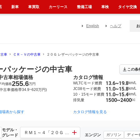
店
新車
車買取
カーリース
整備工場
車検
タイヤ交換
English
ヘルプ
お
中古車
ＣＲ－Ｖの中古車
２０Ｇ レザーパッケージの中古車
ザーパッケージの中古車
この条
中古車相場価格
カタログ情報
255.6
13.6~19.8
km/L
WLTCモード燃費
平均価格
万円
11.0~15.8
km/L
JC08モード燃費
(中古車価格帯34.9~620万円)
11.0~15.4
km/L
10・15モード燃費
1500~2400
cc
排気量
相場表から探す
2018年8月~2022年12月（201）
2011年12月~2016年8月（41）
カタログ情報を見る
2
モデル・
ＲＭ１～４「２０Ｇ レザーパッケージ」 その他「２０Ｇ
エンジン
ガソリン
ディー
グレード