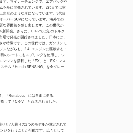
ます。マイナーチェンジで、エアバッグや
ームを基に開発されています。2代目では室
三角形のような形になっています。3代目
オーバーSUVになっています。海外での
質な雰囲気を醸し出します。この世代か
新開発。さらに、CR-Vでは初のトルク
米市場で発売が開始されました。日本には、
高さが特徴です。この世代では、ガソリンモ
ンながらも、2.4Lエンジンに匹敵するト
列目のシートにもスプリングを使用し、シ
Oエンジンを搭載した「EX」と「EX・マス
「Honda SENSING」を全グレー
は快適、「Runabout」には自由に走る、
指して「CR-V」と命名されました。
乗りと7人乗りの2つのモデルが設定されて
レンジを行うことが可能です。広々として