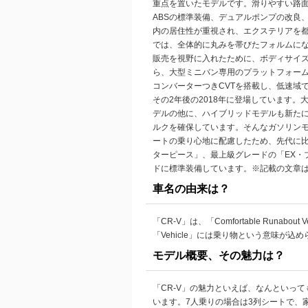
重点を置いたモデルです。滑りやすい路
ABSの標準装備、デュアルポンプの改良
内の居住性が重視され、エクステリアを
では、全体的に丸みを帯びたフォルムにな
販売を視野に入れたために、ボディサイ
ら、大型ミニバン専用のプラットフォーム
コンバーターつきCVTを搭載し、低速域
その2年後の2018年に登場しています
デルの他に、ハイブリッドモデルも新たに
ルクを確保しています。そんなガソリンモ
ートの乗り心地に配慮したため、先代に比べ
ターピース」、最上級グレードの「EX・ブ
ドに標準装備しています。※記載の文章は、
車名の由来は？
「CR-V」は、「Comfortable Runa
「Vehicle」には乗り物という意味が
モデル概要、その魅力は？
「CR-V」の魅力といえば、なんといっ
います。7人乗りの場合は3列シートで、