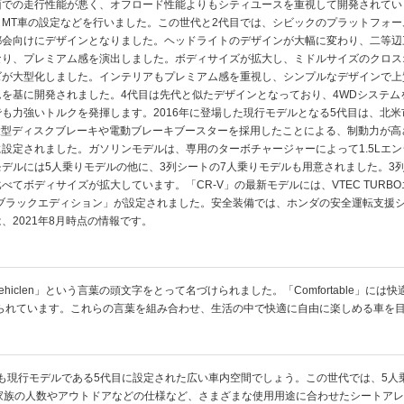
面での走行性能が悪く、オフロード性能よりもシティユースを重視して開発されてい
、MT車の設定などを行いました。この世代と2代目では、シビックのプラットフォ
都会向けにデザインとなりました。ヘッドライトのデザインが大幅に変わり、二等辺
り、プレミアム感を演出しました。ボディサイズが拡大し、ミドルサイズのクロス
ズが大型化しました。インテリアもプレミアム感を重視し、シンプルなデザインで上
を基に開発されました。4代目は先代と似たデザインとなっており、4WDシステムを
でも力強いトルクを発揮します。2016年に登場した現行モデルとなる5代目は、北
。大型ディスクブレーキや電動ブレーキブースターを採用したことによる、制動力が
設定されました。ガソリンモデルは、専用のターボチャージャーによって1.5Lエンジ
デルには5人乗りモデルの他に、3列シートの7人乗りモデルも用意されました。3
てボディサイズが拡大しています。「CR-V」の最新モデルには、VTEC TURB
ラックエディション」が設定されました。安全装備では、ホンダの安全運転支援システム
2021年8月時点の情報です。
bout Vehiclen」という言葉の頭文字をとって名づけられました。「Comfortable」に
込められています。これらの言葉を組み合わせ、生活の中で快適に自由に楽しめる車を目
ても現行モデルである5代目に設定された広い車内空間でしょう。この世代では、5人
家族の人数やアウトドアなどの仕様など、さまざまな使用用途に合わせたシートア