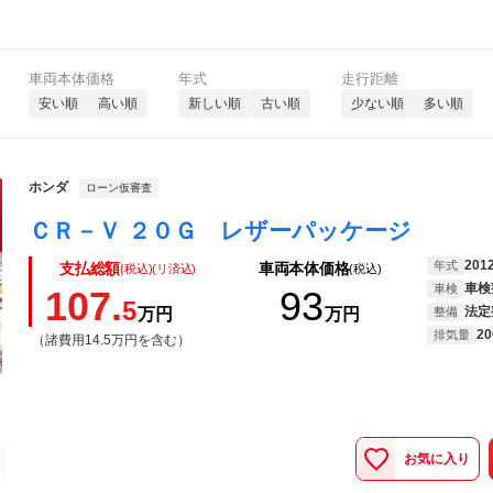
車両本体価格
年式
走行距離
安い順
高い順
新しい順
古い順
少ない順
多い順
ホンダ
ローン仮審査
ＣＲ－Ｖ ２０Ｇ レザーパッケージ
201
年式
支払総額
車両本体価格
(税込)(リ済込)
(税込)
車検
車検
107.
93
5
法定
万円
万円
整備
20
排気量
（諸費用14.5万円を含む）
お気に入り