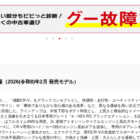
1
2
3
4
5
2026(令和8)年2月 発売モデル）
‐V」。「感動CR‐V」をグランドコンセプトとし、快適性・走行性・ユーティリテ
デザイン」や「爽快でありながら安心感のある視界」など、異なる価値を高い次元で
を目指した。ラインアップは、外装下部をボディ同色とし、上質さと都会的なイメー
さと洗練を引き立てる日本専用グレード「e：HEV RS ブラックエディション」を設
ション」はフルタイム4WDを用意。2L 直噴アトキンソンサイクルエンジンと高出力モ
ベースに、CR‐V専用のハイ／ロー2段のエンジン直結ギアを追加し、専用のギアレシ
ワートレーンへと進化させた。エクステリアは、歴代CR‐Vの先進的でスポーティ
の水平基調のシンプルな造形の中に、力強さと洗練・上質・大人らしさを凝縮して表