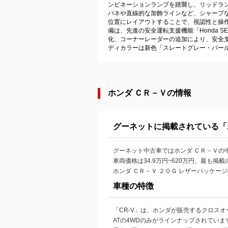
ンビネーションランプを踏襲し、リッドラ
パネや直線的な加飾ラインなど、シャープ
位置にレイアウトすることで、視認性と操
備は、先進の安全運転支援機能「Honda S
化、コーナーレーダーの追加により、安全支援の
ディカラーは新色「スレートグレー・パー
ホンダ ＣＲ－Ｖの情報
グーネットに掲載されている「
グーネット中古車ではホンダ ＣＲ－Ｖの
車両価格は34.9万円~620万円、最も
ホンダ ＣＲ－Ｖ ２０Ｇ レザーパッケージ
車種の特徴
「CR-V」は、ホンダが販売するクロスオ
ATの4WDのみがラインナップされてい