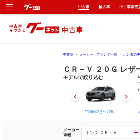
中古車
輸入車
中古車販売
新車
中古車
中古車
メーカー・ブランド一覧
ホンダの
輸入車
ＣＲ－Ｖ ２０Ｇ レ
クルマ買取
モデルで絞り込む
カーリース
タイヤ交換
1995年10月~2001年9月（3）
2026年2月~（28）
整備工場
メーカー
ホンダ ＣＲ－Ｖ
車種
車検