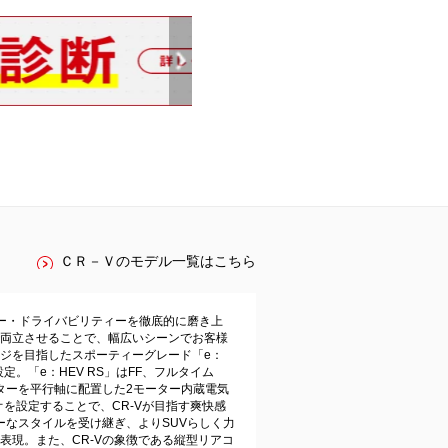
ＣＲ－Ｖのモデル一覧はこちら
ィー・ドライバビリティーを徹底的に磨き上
両立させることで、幅広いシーンでお客様
ジを目指したスポーティーグレード「e：
定。「e：HEV RS」はFF、フルタイム
ーターを平行軸に配置した2モーター内蔵電気
オを設定することで、CR‐Vが目指す爽快感
ーなスタイルを受け継ぎ、よりSUVらしく力
現。また、CR‐Vの象徴である縦型リアコ