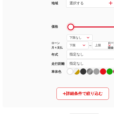
選択する
地域
マガジン
車カタログ
価格
自動車ローン
ローン
ロー
～
月々支払
頭金
保険
年式
レビュー
走行距離
車体色
価格相場
教習所
詳細条件で絞り込む
用語集