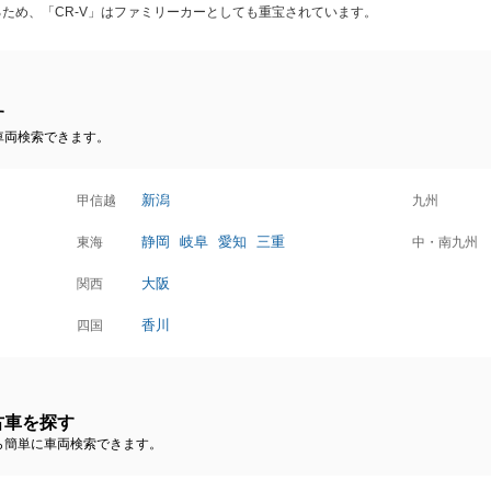
ため、「CR-V」はファミリーカーとしても重宝されています。
す
車両検索できます。
新潟
甲信越
九州
静岡
岐阜
愛知
三重
東海
中・南九州
大阪
関西
香川
四国
古車を探す
ら簡単に車両検索できます。