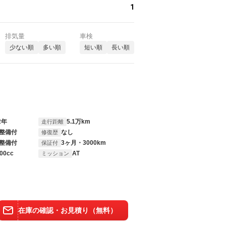
1
排気量
車検
少ない順
多い順
短い順
長い順
2年
5.1万km
走行距離
整備付
なし
修復歴
整備付
3ヶ月・3000km
保証付
00cc
AT
ミッション
在庫の確認・お見積り（無料）