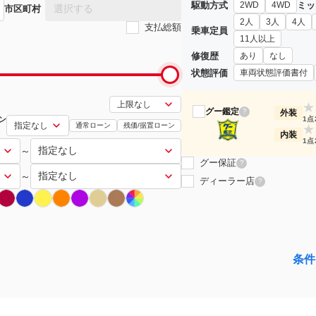
駆動方式
ミッ
2WD
4WD
選択する
市区町村
2人
3人
4人
支払総額
乗車定員
11人以上
修復歴
あり
なし
状態評価
車両状態評価書付
★
グー鑑定
?
外装
ン
1点
通常ローン
残価/据置ローン
★
内装
1点
～
グー保証
?
～
ディーラー店
?
条件