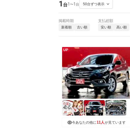
1
1
1
〜
台
台
掲載時期
支払総額
新着順
古い順
安い順
高い順
UP
11人
今あなたの他に
が見ています