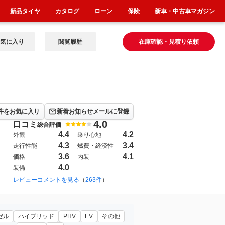
新品タイヤ
カタログ
ローン
保険
新車・中古車マガジン
気に入り
閲覧履歴
在庫確認・見積り依頼
件をお気に入り
新着お知らせメールに登録
4.0
口コミ
総合評価
4.4
4.2
外観
乗り心地
4.3
3.4
走行性能
燃費・経済性
3.6
4.1
価格
内装
4.0
装備
006年10月~2011年12月（18）
レビューコメントを見る
（
263件
）
2001年9月~2006年10月（15）
19
 レザーパッケージ」
ゼル
ハイブリッド
PHV
EV
その他