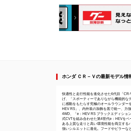
ホンダ ＣＲ－Ｖの最新モデル情報（
快適性と走行性能を進化させた6代目「CR
げ、「スポーティーでありながら機能的な
に感動をもたらす究極のオールラウンダー
HEV RS」、内外装の加飾を黒で統一、力強
4WD、「e：HEV RS ブラックエディ
式CVTを組み合わせた第4世代e：HEVを
ある上質な走りと高い環境性能を両立するパ
強いシルエットに進化。フードやピラーなど