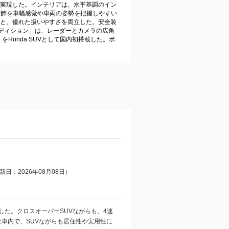
実現した。インテリアは、水平基調のイン
加飾を車幅感覚や車両の姿勢を把握しやすい
と、優れた扱いやすさを両立した。安全装
クエディション」は、レーダーとカメラの広角
をHonda SUVとして国内初搭載した。ボ
日：2026年08月08日）
ました。クロスオーバーSUVながらも、4速
車内で、SUVながらも居住性や実用性に