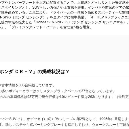
ンプやナンバープレートを上方に配置することで、上質感とどっしりとした安定感を
なスタイリングとし、SUVらしい力強さや上質感を表現。インパネや前席のドアの
作性を高めている。これにより、ドライバーとの一体感を高めるスポーティーな空間
ENSING（ホンダ センシング）」を全タイプに標準装備。「e：HEV RS ブラッ
領域を拡大した「Honda SENSING 360（ホンダ センシング サンロクマル）」
ル」、「ブレイジングレッド・パール」を含む全5色を用意。
ホンダ ＣＲ－Ｖ」の掲載状況は？
中古車情報を305台掲載しています。
掲載の多いボディーカラーはクリスタルブラックパールで37台となっています。
のみの車両価格は93万円で総合評価は4.0レビュー件数は263になります。（最終更新
ーバーSUVです。オデッセイに続くRVシリーズの第2弾として、1995年に登場し
ます。珍しいステッキ式パーキングブレーキを採用しており、ウォークスルーも可能な