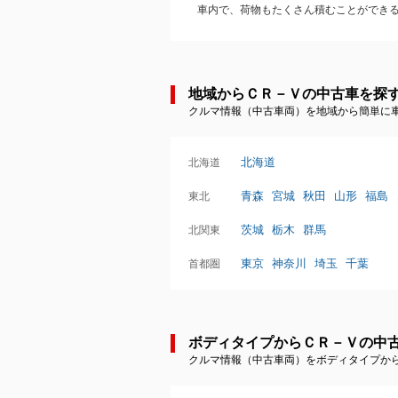
車内で、荷物もたくさん積むことができる
地域からＣＲ－Ｖの中古車を探
クルマ情報（中古車両）を地域から簡単に
北海道
北海道
青森
宮城
秋田
山形
福島
東北
茨城
栃木
群馬
北関東
東京
神奈川
埼玉
千葉
首都圏
ボディタイプからＣＲ－Ｖの中
クルマ情報（中古車両）をボディタイプか