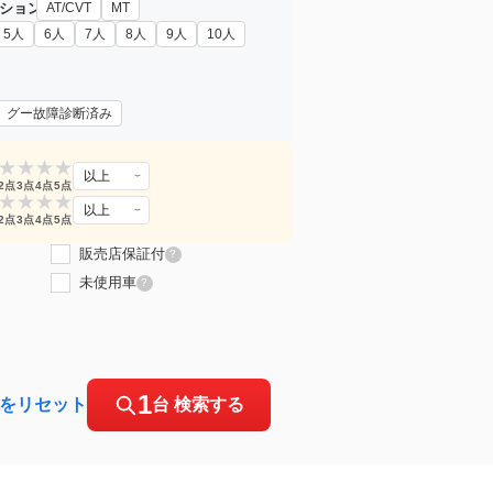
ション
AT/CVT
MT
5人
6人
7人
8人
9人
10人
グー故障診断済み
★
★
★
★
以上
2点
3点
4点
5点
★
★
★
★
以上
2点
3点
4点
5点
販売店保証付
?
未使用車
?
1
をリセット
台 検索する