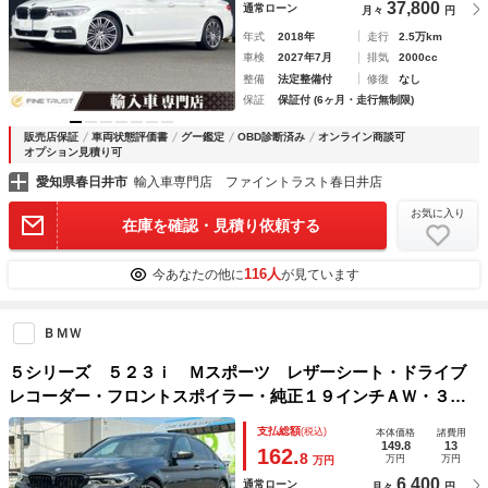
37,800
通常ローン
月々
円
年式
2018年
走行
2.5万km
車検
2027年7月
排気
2000cc
整備
法定整備付
修復
なし
保証
保証付 (6ヶ月・走行無制限)
販売店保証
車両状態評価書
グー鑑定
OBD診断済み
オンライン商談可
オプション見積り可
愛知県春日井市
輸入車専門店 ファイントラスト春日井店
お気に入り
在庫を確認・見積り依頼する
116人
今あなたの他に
が見ています
ＢＭＷ
５シリーズ ５２３ｉ Ｍスポーツ レザーシート・ドライブ
レコーダー・フロントスポイラー・純正１９インチＡＷ・３６
０°カメラ・地デジＴＶ・パドルシフト・アイドリングストッ
支払総額
(税込)
本体価格
諸費用
プ・パワートランク・ユーザー買取車・シートヒーター・ＥＴ
149.8
13
162.
8
万円
万円
万円
Ｃ
6,400
通常ローン
月々
円