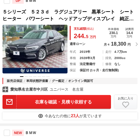
ＢＭＷ
UP
５シリーズ ５２３ｄ ラグジュアリー 黒革シート シート
ヒーター パワーシート ヘッドアップディスプレイ 純正ナ
ビ ３６０度カメラ レーダークルーズコントロール パーキ
支払総額
(税込)
本体価格
諸費用
ングアシストプラス ドライビングアシスト 電動リアゲー
230.1
14.4
244.
5
万円
万円
万円
ト 禁煙車
18,300
通常ローン
月々
円
年式
2019年
走行
4.7万km
車検
2028年3月
排気
2000cc
整備
法定整備付
修復
なし
保証
保証付 (1ヶ月・走行無制限)
販売店保証
車両状態評価書
グー鑑定
オンライン商談可
愛知県名古屋市中川区
ユニバース 名古屋
お気に入り
在庫を確認・見積り依頼する
23人
今あなたの他に
が見ています
ＢＭＷ
NEW