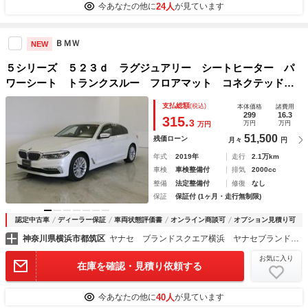
24人
今あなたの他に
が見ています
ＢＭＷ
NEW
５シリーズ ５２３ｄ ラグジュアリー シートヒーター パ
ワーシート トランクスルー フロアマット コネクテッド機
能 ナビ ＣＤ ミュージックサーバー 音楽プレーヤー接
支払総額
(税込)
本体価格
諸費用
続 Ｂｌｕｅｔｏｏｔｈ接続 ＴＶ ＤＶＤ再生 ＥＴＣ Ｌ
299
16.3
315.
3
万円
万円
万円
ＥＤヘッドライト
51,500
残価ローン
月々
円
年式
2019年
走行
2.1万km
車検
車検整備付
排気
2000cc
整備
法定整備付
修復
なし
保証
保証付 (1ヶ月・走行無制限)
認定中古車
ディーラー保証
車両状態評価書
オンライン商談可
オプション見積り可
神奈川県横浜市都筑区
ヤナセ ブランドスクエア横浜 ヤナセブランドスクエア（株）
お気に入り
在庫を確認・見積り依頼する
40人
今あなたの他に
が見ています