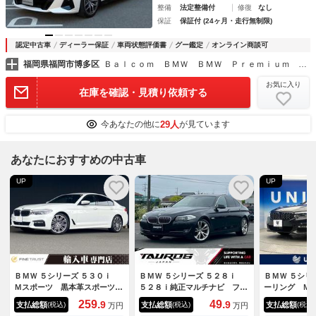
整備
法定整備付
修復
なし
保証
保証付 (24ヶ月・走行無制限)
認定中古車
ディーラー保証
車両状態評価書
グー鑑定
オンライン商談可
福岡県福岡市博多区
Ｂａｌｃｏｍ ＢＭＷ ＢＭＷ Ｐｒｅｍｉｕｍ Ｓｅｌｅｃｔｉｏｎ Ｂａｌｃｏｍ 博多
お気に入り
在庫を確認・見積り依頼する
29人
今あなたの他に
が見ています
あなたにおすすめの中古車
UP
UP
ＢＭＷ ５シリーズ ５３０ｉ
ＢＭＷ ５シリーズ ５２８ｉ
ＢＭＷ ５シリ
Ｍスポーツ 黒本革スポーツシ
５２８ｉ純正マルチナビ フル
ーリング Ｍ
ート Ｍスポーツキャリパー
セグＴＶ バックカメラ ＥＴ
インＰＫＧ 
259.
49.
9
9
支払総額
支払総額
支払総額
(税込)
(税込)
(税込)
万円
万円
６ヶ月走行距離無制限保証 純
Ｃ シートヒーター パワー
スプレイ 茶