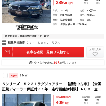
289.
9
万円
万円
万円
年式
2018年
走行
4.3万km
車検
2027年5月
排気
2000cc
整備
法定整備付
修復
なし
保証
保証付 (2ヶ月・2000km)
販売店保証
車両状態評価書
グー鑑定
福島県福島市
Ｃａｒ Ｌａｎｄ リアル
お気に入り
在庫を確認・見積り依頼する
10人
今あなたの他に
が見ています
ＢＭＷ
NEW
５シリーズ ５２３ｉラグジュアリー 【認定中古車】【全国
正規ディーラー保証付／１年・走行距離無制限】ＡＣＣ 全方
位カメラ 全周囲ＰＤＣ フルセグＴＶ 純正前後ドライブレ
支払総額
(税込)
本体価格
諸費用
コーダー 黒革電動シート ヘッドアップディスプレイ 禁煙
388
21
409
万円
万円
万円
車