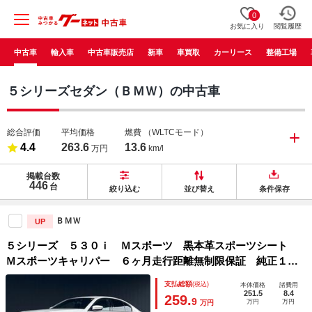
0
お気に入り
閲覧履歴
中古車
輸入車
中古車販売店
新車
車買取
カーリース
整備工場
５シリーズセダン（ＢＭＷ）の中古車
総合評価
平均価格
燃費
（WLTCモード）
4.4
263.6
13.6
万円
km/l
掲載台数
446
台
絞り込む
並び替え
条件保存
ＢＭＷ
UP
５シリーズ ５３０ｉ Ｍスポーツ 黒本革スポーツシート
Ｍスポーツキャリパー ６ヶ月走行距離無制限保証 純正１
０．２インチナビ アラウンドビューモニター 禁煙車 アダ
支払総額
(税込)
本体価格
諸費用
プティブクルーズコントロール パーキングアシスト シート
251.5
8.4
259.
9
万円
万円
万円
ヒーター