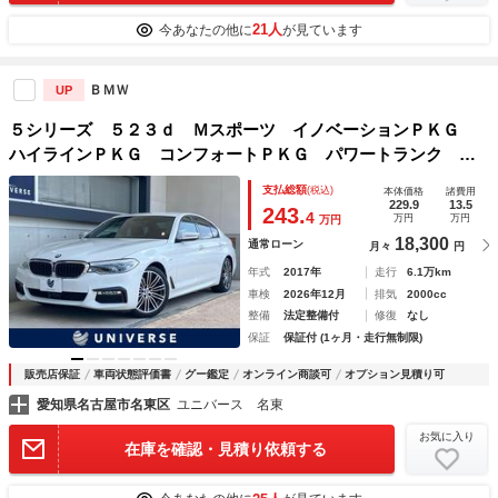
21人
今あなたの他に
が見ています
ＢＭＷ
UP
５シリーズ ５２３ｄ Ｍスポーツ イノベーションＰＫＧ
ハイラインＰＫＧ コンフォートＰＫＧ パワートランク コ
ンフォートアクセス パワーシート 純正１９インチＡＷ ド
支払総額
(税込)
本体価格
諸費用
ライビングアシストプラス パーキングアシストプラス 禁煙
229.9
13.5
243.
4
万円
万円
万円
車 ＥＴＣ
18,300
通常ローン
月々
円
年式
2017年
走行
6.1万km
車検
2026年12月
排気
2000cc
整備
法定整備付
修復
なし
保証
保証付 (1ヶ月・走行無制限)
販売店保証
車両状態評価書
グー鑑定
オンライン商談可
オプション見積り可
愛知県名古屋市名東区
ユニバース 名東
お気に入り
在庫を確認・見積り依頼する