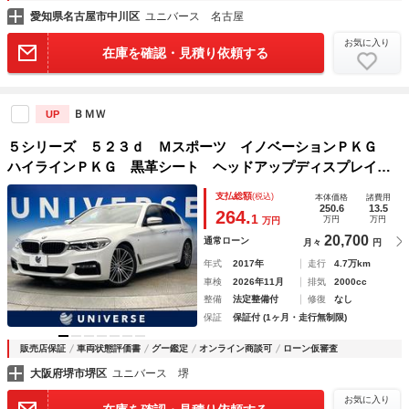
愛知県名古屋市中川区
ユニバース 名古屋
お気に入り
在庫を確認・見積り依頼する
ＢＭＷ
UP
５シリーズ ５２３ｄ Ｍスポーツ イノベーションＰＫＧ
ハイラインＰＫＧ 黒革シート ヘッドアップディスプレイ
レーダークルーズコントロール 前席パワーシート 全席シー
支払総額
(税込)
本体価格
諸費用
トヒーター オートハイビーム 全周囲カメラ 電動リアゲー
250.6
13.5
264.
1
万円
万円
万円
ト 禁煙車
20,700
通常ローン
月々
円
年式
2017年
走行
4.7万km
車検
2026年11月
排気
2000cc
整備
法定整備付
修復
なし
保証
保証付 (1ヶ月・走行無制限)
販売店保証
車両状態評価書
グー鑑定
オンライン商談可
ローン仮審査
大阪府堺市堺区
ユニバース 堺
お気に入り