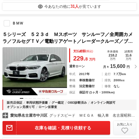
31人
今あなたの他に
が見ています
ＢＭＷ
５シリーズ ５２３ｄ Ｍスポーツ サンルーフ／全周囲カメ
ラ／フルセグＴＶ／電動リアゲート／レーダークルーズ／ブラ
インドスポット／ＥＴＣ／クリアランスソナー／アンビエント
支払総額
(税込)
本体価格
諸費用
ライト／ステアリングリモコン／パドルシフト／シートメモリ
218.2
11.6
229.
8
万円
万円
万円
／
15,600
通常ローン
月々
円
年式
2017年
走行
7.7万km
車検
車検整備付
排気
2000cc
整備
法定整備付
修復
なし
保証
保証付 (1ヶ月・1000km)
販売店保証
車両状態評価書
グー鑑定
OBD診断済み
オンライン商談可
オプション見積り可
ローン仮審査
愛知県名古屋市中川区
グッドスピード ＭＥＧＡ 輸入車 名古屋昭和橋店
お気に入り
在庫を確認・見積り依頼する