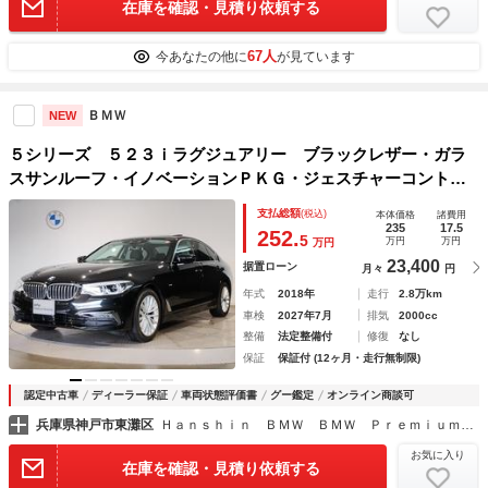
在庫を確認・見積り依頼する
67人
今あなたの他に
が見ています
ＢＭＷ
NEW
５シリーズ ５２３ｉラグジュアリー ブラックレザー・ガラ
スサンルーフ・イノベーションＰＫＧ・ジェスチャーコントロ
ール・ヘッドＵＰディスプレイ・ディスプレイキー・ワイヤレ
支払総額
(税込)
本体価格
諸費用
スチャージング・電動トランク・地デジ・ＡＣＣ・ＨＤＤ・全
235
17.5
252.
5
万円
万円
万円
周囲カメラ
23,400
据置ローン
月々
円
年式
2018年
走行
2.8万km
車検
2027年7月
排気
2000cc
整備
法定整備付
修復
なし
保証
保証付 (12ヶ月・走行無制限)
認定中古車
ディーラー保証
車両状態評価書
グー鑑定
オンライン商談可
兵庫県神戸市東灘区
Ｈａｎｓｈｉｎ ＢＭＷ ＢＭＷ ＰｒｅｍｉｕｍＳｅｌｅｃｔｉｏｎ 六甲アイランド
お気に入り
在庫を確認・見積り依頼する