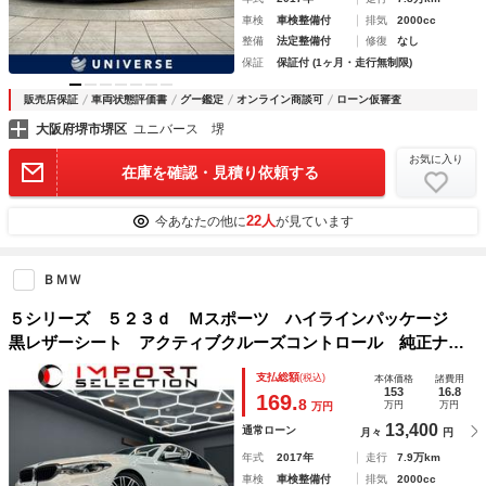
車検
車検整備付
排気
2000cc
整備
法定整備付
修復
なし
保証
保証付 (1ヶ月・走行無制限)
販売店保証
車両状態評価書
グー鑑定
オンライン商談可
ローン仮審査
大阪府堺市堺区
ユニバース 堺
お気に入り
在庫を確認・見積り依頼する
22人
今あなたの他に
が見ています
ＢＭＷ
５シリーズ ５２３ｄ Ｍスポーツ ハイラインパッケージ
黒レザーシート アクティブクルーズコントロール 純正ナ
ビ フルセグＴＶ トップビュー＋サイドビュー ソフトクロ
支払総額
(税込)
本体価格
諸費用
ーズドア パワートランク ヘッドアップディスプレイ ＬＥ
153
16.8
169.
8
万円
万円
万円
Ｄヘッドライト ミラー型ＥＴＣ
13,400
通常ローン
月々
円
年式
2017年
走行
7.9万km
車検
車検整備付
排気
2000cc