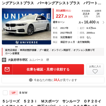
ングアシストプラス パーキングアシストプラス パワートラ
ンクフード 前席パワーシート 純正１９インチＡＷ Ｍスポ
支払総額
(税込)
本体価格
諸費用
ーツサスペンション パドルシフト 電動チルト 純正ナビ
213.9
14
227.
9
万円
万円
万円
禁煙車
16,400
通常ローン
月々
円
年式
2017年
走行
6.0万km
車検
2027年8月
排気
2000cc
整備
法定整備付
修復
なし
保証
保証付 (1ヶ月・走行無制限)
販売店保証
車両状態評価書
グー鑑定
オンライン商談可
オプション見積り可
ローン仮審査
大阪府堺市堺区
ユニバース 堺
お気に入り
在庫を確認・見積り依頼する
18人
今あなたの他に
が見ています
ＢＭＷ
UP
５シリーズ ５２３ｉ Ｍスポーツ サンルーフ ＯＰ２０イ