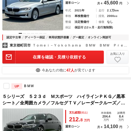
45,600
通常ローン
月々
円
年式
2021年
走行
2.1万km
車検
車検整備付
排気
2000cc
整備
法定整備付
修復
なし
保証
保証付 (12ヶ月・走行無制限)
認定中古車
ディーラー保証
車両状態評価書
グー鑑定
オンライン商談可
東京都町田市
Ｔｏｍｅｉ－Ｙｏｋｏｈａｍａ ＢＭＷ ＢＭＷ Ｐｒｅｍｉｕｍ Ｓｅｌｅｃｔｉｏｎ 東名横浜
お気に入り
在庫を確認・見積り依頼する
47人
今あなたの他に
が見ています
ＢＭＷ
UP
５シリーズ ５２３ｄ Ｍスポーツ ハイラインＰＫＧ／黒革
シート／全周囲カメラ／フルセグＴＶ／レーダークルーズ／ブ
ラインドスポット／電動リアゲート／ヘッドアップディスプレ
支払総額
(税込)
本体価格
諸費用
イ／クリアランスソナー／シートヒーター／
204.4
8.4
212.
8
万円
万円
万円
14,100
通常ローン
月々
円