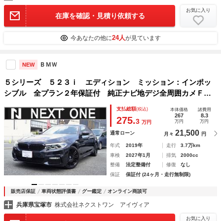
お気に入り
在庫を確認・見積り依頼する
24人
今あなたの他に
が見ています
ＢＭＷ
NEW
５シリーズ ５２３ｉ エディション ミッション：インポッ
シブル 全プラン２年保証付 純正ナビ地デジ全周囲カメＦ／
ＲＤレコ インテリジェントセーフティー ブラインドスポッ
支払総額
(税込)
本体価格
諸費用
トモニター アクティブクルーズコントロール アンビエント
267
8.3
275.
3
万円
万円
万円
ライト パワーバックドア パワーシート
21,500
通常ローン
月々
円
年式
2019年
走行
3.7万km
車検
2027年1月
排気
2000cc
整備
法定整備付
修復
なし
保証
保証付 (24ヶ月・走行無制限)
販売店保証
車両状態評価書
グー鑑定
オンライン商談可
兵庫県宝塚市
株式会社ネクストワン アイヴィア
お気に入り