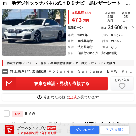
ｍ 地デジ付タッチパネル式ＨＤＤナビ 黒レザーシート １
９インチアルミ Ｍスポーツシート ＡＣＣ アダプティブＬ
支払総額
(税込)
本体価格
諸費用
ＥＤヘッドライト ヘッドアップディスプレイ
448
25
473
万円
万円
万円
34,600
残価ローン
月々
円
年式
2021年
走行
0.8万km
車検
車検整備付
排気
2000cc
整備
法定整備付
修復
なし
保証
保証付 (12ヶ月・走行無制限)
認定中古車
ディーラー保証
車両状態評価書
グー鑑定
オンライン商談可
埼玉県さいたま市緑区
Ｍｏｔｏｒｅｎ Ｓａｉｔａｍａ ＢＭＷ Ｐｒｅｍｉｕｍ Ｓｅｌｅｃｔｉｏｎ 浦和美園
お気に入り
在庫を確認・見積り依頼する
13人
今あなたの他に
が見ています
ＢＭＷ
UP
５シリーズ ５２３ｉラグジュアリー 純正ナビ 全方位カメ
グーネットアプリ
RENEW
ダウンロード
アプリを開く
ラ ＥＴＣ ＴＶ 本革内装 ヒーター付き電動シート イン
メアド不要で問い合わせ可能