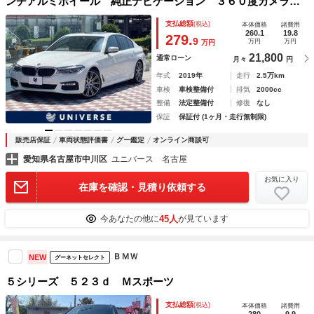
ンチアルミホイール 純正ナビゲーション ３６０度カメラシ
ステム アダプティブクルーズコントロール パワーシート
支払総額
(税込)
本体価格
諸費用
電動リアゲート ブラインドスポットアシスト オートハイビ
260.1
19.8
279.
9
万円
万円
万円
ーム 禁煙
21,800
通常ローン
月々
円
年式
2019年
走行
2.5万km
車検
車検整備付
排気
2000cc
整備
法定整備付
修復
なし
保証
保証付 (1ヶ月・走行無制限)
販売店保証
車両状態評価書
グー鑑定
オンライン商談可
愛知県名古屋市中川区
ユニバース 名古屋
お気に入り
在庫を確認・見積り依頼する
45人
今あなたの他に
が見ています
ＢＭＷ
NEW
グーネットセレクト
５シリーズ ５２３ｄ Ｍスポーツ
支払総額
(税込)
本体価格
諸費用
280
9.9