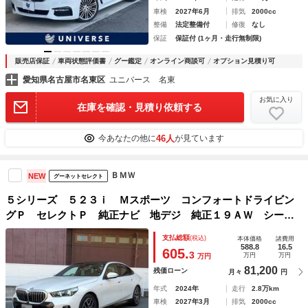
車検
2027年6月
排気
2000cc
整備
法定整備付
修復
なし
保証
保証付 (1ヶ月・走行無制限)
販売店保証
車両状態評価書
グー鑑定
オンライン商談可
オプション見積り可
愛知県名古屋市名東区
ユニバース 名東
お気に入り
在庫を確認・見積り依頼する
46人
今あなたの他に
が見ています
ＢＭＷ
NEW
グーネットセレクト
５シリーズ ５２３ｉ Ｍスポーツ コンフォートドライビン
グＰ セレクトＰ 純正ナビ 地デジ 純正１９ＡＷ シート
ヒーター アラウンドビューカメラ ｈａｒｍａｎ／ｋａｒｄ
支払総額
(税込)
本体価格
諸費用
ｏｎスピーカー ヘッドアップディスプレイ ＰＤＣ 禁煙車
588.8
16.5
605.
3
万円
万円
万円
81,200
残価ローン
月々
円
年式
2024年
走行
2.8万km
車検
2027年3月
排気
2000cc