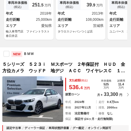
正１０．２インチナビ アラウ
シート 革シート スマートキ
ワーシート 
車両本体価格
車両本体価格
車両本体価格
251.
39.
5
9
万円
万円
ンドビューモニター 禁煙車
ー オートライト アルミ
ー ＬＥＤヘ
(税込)
(税込)
(税込)
アダプティブクルーズコントロ
トハイビーム
年式
2018年
年式
2013年
年式
ール パーキングアシスト シ
純正ＨＤＤナ
走行距離
25,000km
走行距離
108,000km
走行距離
ートヒーター
電動リアゲー
エリア
愛知県
エリア
茨城県
エリア
輸入車専門店 ファイントラスト
タウロスジャパンつくば店
ユニバース 堺
春日井店
ＢＭＷ
NEW
５シリーズ ５２３ｉ Ｍスポーツ ２年保証付 ＨＵＤ 全
方位カメラ ウッドＰ 地デジ ＡＣＣ ワイヤレスＣ １９
ＡＷ 電動シートＨ前後 電動トランク コンフォートＤＰＫ
支払総額
(税込)
本体価格
諸費用
Ｇ タッチナビ 弊社下取り車 禁煙車 認定中古車
525
11.4
536.
4
万円
万円
万円
33,300
据置ローン
月々
円
年式
2024年
走行
0.8万km
車検
2027年11月
排気
2000cc
整備
法定整備付
修復
なし
保証
保証付 (24ヶ月・走行無制限)
認定中古車
ディーラー保証
車両状態評価書
グー鑑定
オンライン商談可