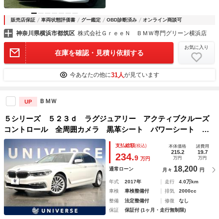
販売店保証
車両状態評価書
グー鑑定
OBD診断済み
オンライン商談可
神奈川県横浜市都筑区
株式会社ＧｒｅｅＮ ＢＭＷ専門グリーン横浜店
お気に入り
在庫を確認・見積り依頼する
31人
今あなたの他に
が見ています
ＢＭＷ
UP
５シリーズ ５２３ｄ ラグジュアリー アクティブクルーズ
コントロール 全周囲カメラ 黒革シート パワーシート シ
ートヒーター 電動リアゲート コンフォートアクセス ＬＥ
支払総額
(税込)
本体価格
諸費用
Ｄヘッドランプ 純正ナビ Ｂｌｕｅｔｏｏｔｈ 地デジＴＶ
215.2
19.7
234.
9
万円
万円
万円
18,200
通常ローン
月々
円
年式
2017年
走行
4.0万km
車検
車検整備付
排気
2000cc
整備
法定整備付
修復
なし
保証
保証付 (1ヶ月・走行無制限)