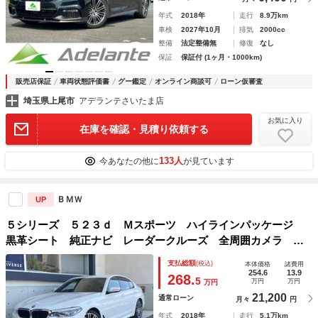
年式
2018年
走行
8.9万km
車検
2027年10月
排気
2000cc
整備
法定整備無
修復
なし
保証
保証付 (1ヶ月・1000km)
販売店保証
車両状態評価書
グー鑑定
オンライン商談可
ローン仮審査
埼玉県上尾市
アデランテさいたま店
お気に入り
在庫を確認・見積り依頼する
133人
今あなたの他に
が見ています
ＢＭＷ
UP
５シリーズ ５２３ｄ Ｍスポーツ ハイラインパッケージ
黒革シート 純正ナビ レーダークルーズ 全周囲カメラ 前
席シートヒーター 前席パワーシート コンフォートアクセ
支払総額
(税込)
本体価格
諸費用
ス パワーバックドア ＥＴＣ車載器 ＬＥＤヘッドライト
254.6
13.9
268.
5
万円
万円
万円
禁煙車
21,200
通常ローン
月々
円
年式
2018年
走行
5.1万km