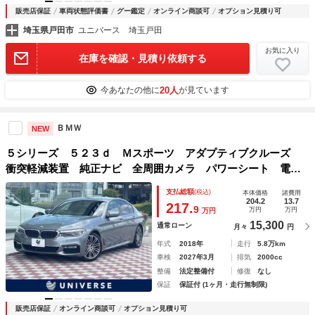
販売店保証
車両状態評価書
グー鑑定
オンライン商談可
オプション見積り可
埼玉県戸田市
ユニバース 埼玉戸田
お気に入り
在庫を確認・見積り依頼する
20人
今あなたの他に
が見ています
ＢＭＷ
NEW
５シリーズ ５２３ｄ Ｍスポーツ アダプティブクルーズ
衝突軽減装置 純正ナビ 全周囲カメラ パワーシート 電動
リアゲート ＬＥＤヘッドランプ Ｂｌｕｅｔｏｏｔｈ接続
支払総額
(税込)
本体価格
諸費用
純正１９インチＡＷ コンフォートアクセス ＥＴＣ車載器
204.2
13.7
217.
9
万円
万円
万円
禁煙車
15,300
通常ローン
月々
円
年式
2018年
走行
5.8万km
車検
2027年3月
排気
2000cc
整備
法定整備付
修復
なし
保証
保証付 (1ヶ月・走行無制限)
販売店保証
オンライン商談可
オプション見積り可