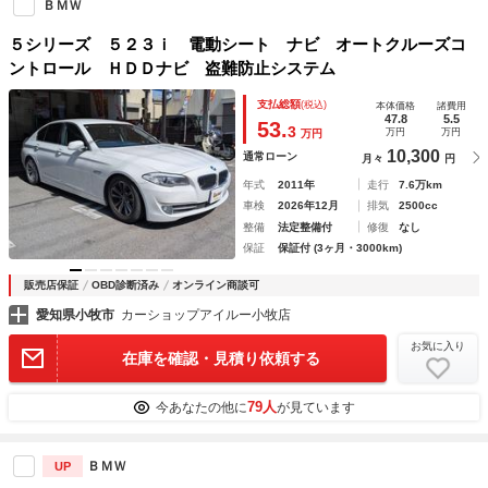
ＢＭＷ
５シリーズ ５２３ｉ 電動シート ナビ オートクルーズコ
ントロール ＨＤＤナビ 盗難防止システム
支払総額
(税込)
本体価格
諸費用
47.8
5.5
53.
3
万円
万円
万円
10,300
通常ローン
月々
円
年式
2011年
走行
7.6万km
車検
2026年12月
排気
2500cc
整備
法定整備付
修復
なし
保証
保証付 (3ヶ月・3000km)
販売店保証
OBD診断済み
オンライン商談可
愛知県小牧市
カーショップアイルー小牧店
お気に入り
在庫を確認・見積り依頼する
79人
今あなたの他に
が見ています
ＢＭＷ
UP