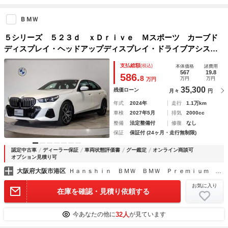
ＢＭＷ
５シリーズ ５２３ｄ ｘＤｒｉｖｅ Ｍスポーツ カーブド
ディスプレイ・ヘッドアップディスプレイ・ドライブアシスト
プロ・パーキングアシストプロ・アクティブクルーズコントロ
支払総額
(税込)
本体価格
諸費用
ール・全周囲カメラ・純正ナビＴＶ・電動トランク・純正１９
567
19.8
586.
8
万円
万円
万円
インチＡＷ
35,300
残価ローン
月々
円
年式
2024年
走行
1.1万km
車検
2027年5月
排気
2000cc
整備
法定整備付
修復
なし
保証
保証付 (24ヶ月・走行無制限)
認定中古車
ディーラー保証
車両状態評価書
グー鑑定
オンライン商談可
オプション見積り可
大阪府大阪市港区
Ｈａｎｓｈｉｎ ＢＭＷ ＢＭＷ Ｐｒｅｍｉｕｍ Ｓｅｌｅｃｔｉｏｎ Ｏｓａｋａ Ｂａｙ
お気に入り
在庫を確認・見積り依頼する
32人
今あなたの他に
が見ています