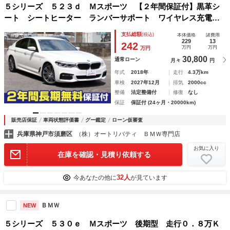
５シリーズ ５２３ｄ Ｍスポーツ 【２年間保証付】黒革シ
ート シートヒーター ランバーサポート ワイヤレス充電
ＨＵＤ アダプティブＬＥＤ ＡＣＣ 純正ＨＤＤナビ フル
支払総額
(税込)
本体価格
諸費用
セグＴＶ パワートランク ３６０度カメラ Ｈｉｆｉスピー
229
13
242
万円
万円
万円
カー
30,800
通常ローン
月々
円
年式
2018年
走行
4.3万km
車検
2027年12月
排気
2000cc
整備
法定整備付
修復
なし
保証
保証付 (24ヶ月・20000km)
販売店保証
車両状態評価書
グー鑑定
ローン仮審査
兵庫県神戸市須磨区
（株）オートリバティ ＢＭＷ専門店
お気に入り
在庫を確認・見積り依頼する
32人
今あなたの他に
が見ています
ＢＭＷ
NEW
５シリーズ ５３０ｅ Ｍスポーツ 後期型 走行０．８万Ｋ