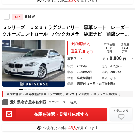
25人
今あなたの他に
が見ています
ＢＭＷ
UP
５シリーズ ５２３ｉラグジュアリー 黒革シート レーダー
クルーズコントロール バックカメラ 純正ナビ 前席シート
ヒーター 前席パワーシート 衝突軽減システム 車線逸脱警
支払総額
(税込)
本体価格
諸費用
告 ＥＴＣ車載器 コンフォートアクセス デュアルオートエ
113.5
14.4
127.
9
万円
万円
万円
アコン 禁煙
9,800
通常ローン
月々
円
年式
2015年
走行
4.7万km
車検
2028年2月
排気
2000cc
整備
法定整備付
修復
なし
保証
保証付 (1ヶ月・走行無制限)
販売店保証
車両状態評価書
グー鑑定
オンライン商談可
オプション見積り可
愛知県名古屋市名東区
ユニバース 名東
お気に入り
在庫を確認・見積り依頼する
45人
今あなたの他に
が見ています