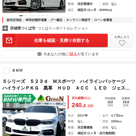
整備
法定整備付
修復
なし
保証
保証付 (3ヶ月・3000km)
販売店保証
車両状態評価書
グー鑑定
オンライン商談可
ローン仮審査
茨城県つくば市
つくばインポートセレクション
お気に入り
在庫を確認・見積り依頼する
32人
今あなたの他に
が見ています
ＢＭＷ
５シリーズ ５２３ｄ Ｍスポーツ ハイラインパッケージ
ハイラインＰＫＧ 黒革 ＨＵＤ ＡＣＣ ＬＥＤ ジェスチ
ャーコントロール 純正Ｍスポーツフルエアロ ＯＺ１９Ａ
支払総額
(税込)
本体価格
諸費用
Ｗ 純正ＨＤＤナビ地デジ 全方カメラ ＢＳＭ 前後ドラレ
222
18.8
240.
8
万円
万円
万円
コ アンビエント ランバーサポート
年式
2017年
走行
4.7万km
車検
なし
排気
2000cc
整備
法定整備無
修復
なし
保証
保証付 (1ヶ月・走行無制限)