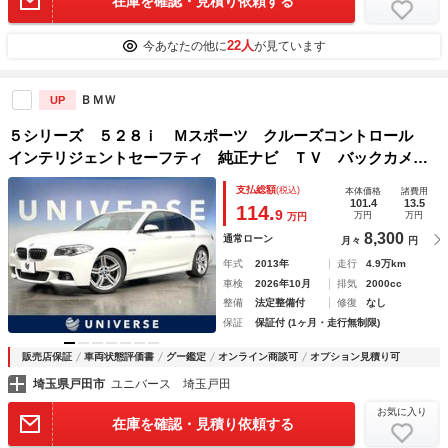
在庫を確認・見積り依頼する
22人
今あなたの他に
が見ています
ＢＭＷ
UP
５シリーズ ５２８ｉ Ｍスポーツ クルーズコントロール
インテリジェントセーフティ 純正ナビ ＴＶ バックカメ
ラ レザーシート パワーシート シートヒーター 純正１８
支払総額
(税込)
本体価格
諸費用
インチＡＷ Ｍスポサスペンション パドルシフト ＨＩＤヘ
101.4
13.5
114.
9
万円
万円
万円
ッドライト
8,300
通常ローン
月々
円
年式
2013年
走行
4.9万km
車検
2026年10月
排気
2000cc
整備
法定整備付
修復
なし
保証
保証付 (1ヶ月・走行無制限)
販売店保証
車両状態評価書
グー鑑定
オンライン商談可
オプション見積り可
埼玉県戸田市
ユニバース 埼玉戸田
お気に入り
在庫を確認・見積り依頼する