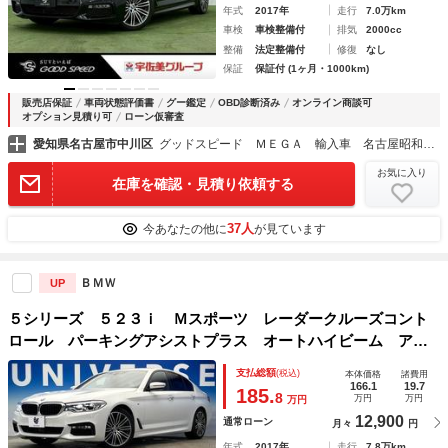
年式
2017年
走行
7.0万km
車検
車検整備付
排気
2000cc
整備
法定整備付
修復
なし
保証
保証付 (1ヶ月・1000km)
販売店保証
車両状態評価書
グー鑑定
OBD診断済み
オンライン商談可
オプション見積り可
ローン仮審査
愛知県名古屋市中川区
グッドスピード ＭＥＧＡ 輸入車 名古屋昭和橋店
お気に入り
在庫を確認・見積り依頼する
37人
今あなたの他に
が見ています
ＢＭＷ
UP
５シリーズ ５２３ｉ Ｍスポーツ レーダークルーズコント
ロール パーキングアシストプラス オートハイビーム アダ
プティブＬＥＤヘッドライト 前席パワーシート 前席シート
支払総額
(税込)
本体価格
諸費用
ヒーター 純正ナビ 全方位カメラ パワーバックドア 禁煙
166.1
19.7
185.
8
万円
万円
万円
車
12,900
通常ローン
月々
円
年式
2017年
走行
7.8万km