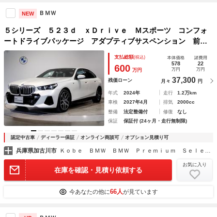
ＢＭＷ
NEW
５シリーズ ５２３ｄ ｘＤｒｉｖｅ Ｍスポーツ コンフォ
ートドライブパッケージ アダプティブサスペンション 前後
輪統合制御ステアリング・システム ４ゾーンエアコン アラ
支払総額
(税込)
本体価格
諸費用
ウンドビューモニター ヘッドアップディスプレイ シートヒ
578
22
600
万円
万円
万円
ーター 電動トランク
37,300
残価ローン
月々
円
年式
2024年
走行
1.2万km
車検
2027年4月
排気
2000cc
整備
法定整備付
修復
なし
保証
保証付 (24ヶ月・走行無制限)
認定中古車
ディーラー保証
オンライン商談可
オプション見積り可
兵庫県加古川市
Ｋｏｂｅ ＢＭＷ ＢＭＷ Ｐｒｅｍｉｕｍ Ｓｅｌｅｃｔｉｏｎ 加古川
お気に入り
在庫を確認・見積り依頼する
66人
今あなたの他に
が見ています