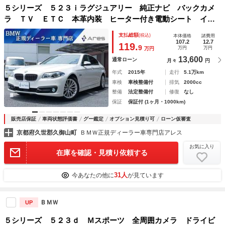
５シリーズ ５２３ｉラグジュアリー 純正ナビ バックカメ
ラ ＴＶ ＥＴＣ 本革内装 ヒーター付き電動シート イン
テリジェントセーフティー クルーズコントロール ＬＥＤヘ
支払総額
(税込)
本体価格
諸費用
ッドライト スマートキー スマートキー 純正１８インチア
107.2
12.7
119.
9
万円
万円
万円
ルミホイール
13,600
通常ローン
月々
円
年式
2015年
走行
5.1万km
車検
車検整備付
排気
2000cc
整備
法定整備付
修復
なし
保証
保証付 (1ヶ月・1000km)
販売店保証
車両状態評価書
グー鑑定
オプション見積り可
ローン仮審査
京都府久世郡久御山町
ＢＭＷ正規ディーラー車専門店アレス
お気に入り
在庫を確認・見積り依頼する
31人
今あなたの他に
が見ています
ＢＭＷ
UP
５シリーズ ５２３ｄ Ｍスポーツ 全周囲カメラ ドライビ