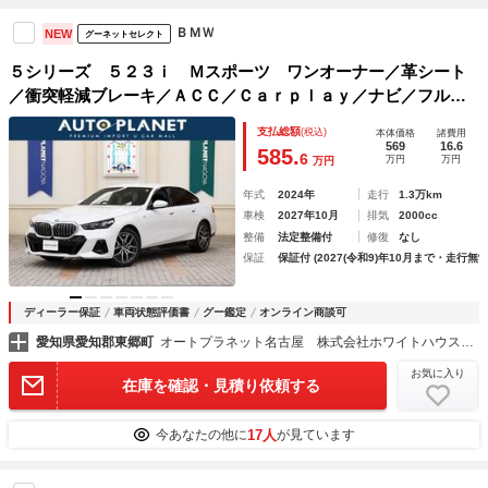
ＢＭＷ
NEW
グーネットセレクト
５シリーズ ５２３ｉ Ｍスポーツ ワンオーナー／革シート
／衝突軽減ブレーキ／ＡＣＣ／Ｃａｒｐｌａｙ／ナビ／フルセ
グＴＶ／ＡＲビュー／全周囲カメラ／パワーテールゲート／シ
支払総額
(税込)
本体価格
諸費用
ートヒーター／パワーシート／ヘッドアップディスプレイ／ア
569
16.6
585.
6
万円
万円
万円
ルミ／
年式
2024年
走行
1.3万km
車検
2027年10月
排気
2000cc
整備
法定整備付
修復
なし
保証
保証付 (2027(令和9)年10月まで・走行無制
ディーラー保証
車両状態評価書
グー鑑定
オンライン商談可
愛知県愛知郡東郷町
オートプラネット名古屋 株式会社ホワイトハウス正規ディーラーグループ
お気に入り
在庫を確認・見積り依頼する
17人
今あなたの他に
が見ています