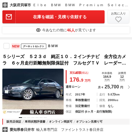
大阪府貝塚市
Ｅｌｂｅ ＢＭＷ ＢＭＷ Ｐｒｅｍｉｕｍ Ｓｅｌｅｃｔｉｏｎ貝塚
お気に入り
在庫を確認・見積り依頼する
46人
今あなたの他に
が見ています
ＢＭＷ
NEW
グーネットセレクト
５シリーズ ５２３ｄ 純正１０．２インチナビ 全方位カメ
ラ ６ヶ月走行距離無制限保証付 フルセグＴＶ レーダーク
ルーズコントロール 禁煙車 ドライビングアシストプラス
支払総額
(税込)
本体価格
諸費用
ＬＥＤヘッドライト ＥＴＣ パーキングアシスト
164.9
12
176.
9
万円
万円
万円
25,700
通常ローン
月々
円
年式
2017年
走行
5.0万km
車検
車検整備付
排気
2000cc
整備
法定整備付
修復
なし
保証
保証付 (6ヶ月・走行無制限)
販売店保証
車両状態評価書
オンライン商談可
オプション見積り可
愛知県春日井市
輸入車専門店 ファイントラスト春日井店