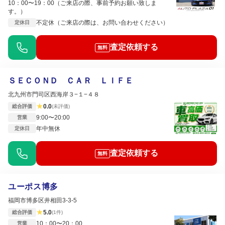
10：00〜19：00（ご来店の際、事前予約お願い致しま
す。）
不定休（ご来店の際は、お問い合わせください）
定休日
査定依頼する
無料
ＳＥＣＯＮＤ ＣＡＲ ＬＩＦＥ
北九州市門司区西海岸３−１−４８
★
0.0
総合評価
(未評価)
9:00〜20:00
営業
年中無休
定休日
査定依頼する
無料
ユーポス博多
福岡市博多区井相田3-3-5
★
5.0
総合評価
(1件)
10：00〜20：00
営業