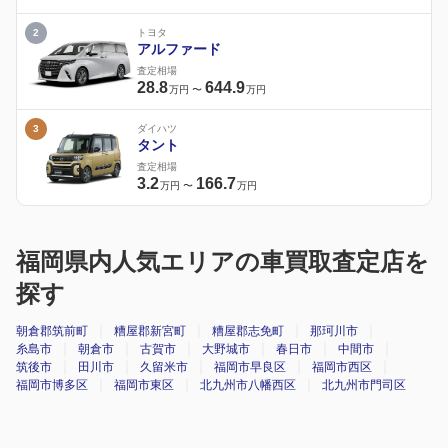
2
トヨタ
アルファード
査定相場
28.8
644.9
万円
〜
万円
3
ダイハツ
タント
査定相場
3.2
166.7
万円
〜
万円
福岡県内人気エリアの車買取査定店を
探す
朝倉郡筑前町
糟屋郡新宮町
糟屋郡志免町
那珂川市
糸島市
朝倉市
古賀市
大野城市
春日市
中間市
筑後市
田川市
久留米市
福岡市早良区
福岡市西区
福岡市博多区
福岡市東区
北九州市八幡西区
北九州市門司区