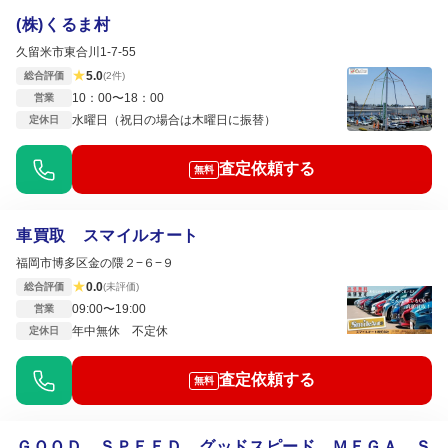
(株)くるま村
久留米市東合川1-7-55
★
5.0
総合評価
(2件)
10：00〜18：00
営業
水曜日（祝日の場合は木曜日に振替）
定休日
査定依頼する
無料
車買取 スマイルオート
福岡市博多区金の隈２−６−９
★
0.0
総合評価
(未評価)
09:00〜19:00
営業
年中無休 不定休
定休日
査定依頼する
無料
ＧＯＯＤ ＳＰＥＥＤ グッドスピード ＭＥＧＡ Ｓ