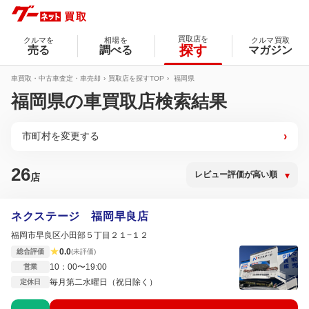
買取店を
クルマを
相場を
クルマ買取
探す
売る
調べる
マガジン
車買取・中古車査定・車売却
買取店を探すTOP
福岡県
福岡県の車買取店検索結果
市町村を変更する
›
26
店
ネクステージ 福岡早良店
福岡市早良区小田部５丁目２１−１２
★
0.0
総合評価
(未評価)
10：00〜19:00
営業
毎月第二水曜日（祝日除く）
定休日