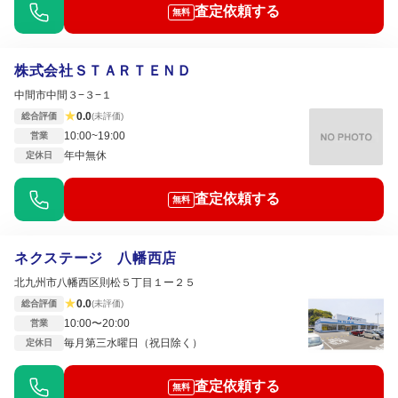
査定依頼する
無料
株式会社ＳＴＡＲＴＥＮＤ
中間市中間３−３−１
★
0.0
総合評価
(未評価)
10:00~19:00
営業
年中無休
定休日
査定依頼する
無料
ネクステージ 八幡西店
北九州市八幡西区則松５丁目１ー２５
★
0.0
総合評価
(未評価)
10:00〜20:00
営業
毎月第三水曜日（祝日除く）
定休日
査定依頼する
無料