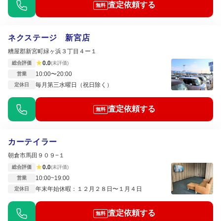
査定依頼する
無料
ネクステージ 新宮店
糟屋郡新宮町緑ヶ浜３丁目４ー１
★
0.0
総合評価
(未評価)
10:00〜20:00
営業
毎月第三水曜日（祝日除く）
定休日
査定依頼する
無料
カーテイラー
朝倉市馬田９０９−１
★
0.0
総合評価
(未評価)
10:00~19:00
営業
年末年始休暇：１２月２８日〜１月４日
定休日
査定依頼する
無料