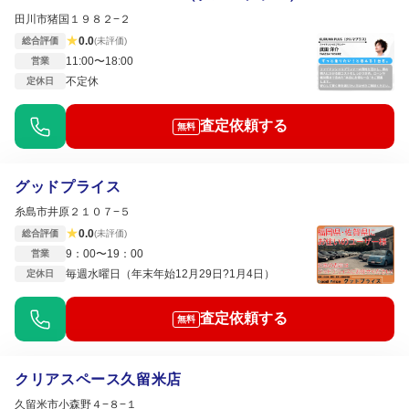
田川市猪国１９８２−２
★
0.0
総合評価
(未評価)
11:00〜18:00
営業
不定休
定休日
査定依頼する
無料
グッドプライス
糸島市井原２１０７−５
★
0.0
総合評価
(未評価)
9：00〜19：00
営業
毎週水曜日（年末年始12月29日?1月4日）
定休日
査定依頼する
無料
クリアスペース久留米店
久留米市小森野４−８−１