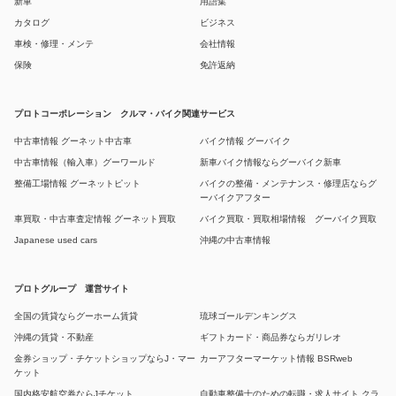
新車
用語集
カタログ
ビジネス
車検・修理・メンテ
会社情報
保険
免許返納
プロトコーポレーション クルマ・バイク関連サービス
中古車情報 グーネット中古車
バイク情報 グーバイク
中古車情報（輸入車）グーワールド
新車バイク情報ならグーバイク新車
整備工場情報 グーネットピット
バイクの整備・メンテナンス・修理店ならグ
ーバイクアフター
車買取・中古車査定情報 グーネット買取
バイク買取・買取相場情報 グーバイク買取
Japanese used cars
沖縄の中古車情報
プロトグループ 運営サイト
全国の賃貸ならグーホーム賃貸
琉球ゴールデンキングス
沖縄の賃貸・不動産
ギフトカード・商品券ならガリレオ
金券ショップ・チケットショップならJ・マー
カーアフターマーケット情報 BSRweb
ケット
国内格安航空券ならJチケット
自動車整備士のための転職・求人サイト クラ