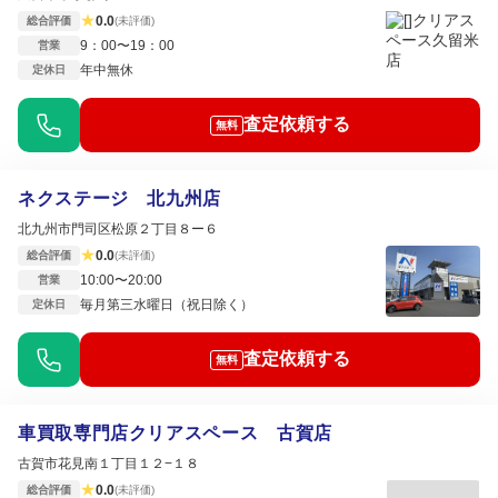
★
0.0
総合評価
(未評価)
9：00〜19：00
営業
年中無休
定休日
査定依頼する
無料
ネクステージ 北九州店
北九州市門司区松原２丁目８ー６
★
0.0
総合評価
(未評価)
10:00〜20:00
営業
毎月第三水曜日（祝日除く）
定休日
査定依頼する
無料
車買取専門店クリアスペース 古賀店
古賀市花見南１丁目１２−１８
★
0.0
総合評価
(未評価)