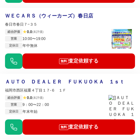
ＷＥＣＡＲＳ（ウィーカーズ）春日店
春日市春日７−３５
★
0.0
総合評価
(未評価)
10:00〜19:00
営業
年中無休
定休日
査定依頼する
無料
ＡＵＴＯ ＤＥＡＬＥＲ ＦＵＫＵＯＫＡ １ｓｔ
福岡市西区福重４丁目１７‐６ １Ｆ
★
0.0
総合評価
(未評価)
9：00〜22：00
営業
年末年始
定休日
査定依頼する
無料