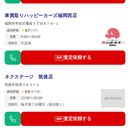
車買取りハッピーカーズ福岡西店
福岡市早良区重留５丁目８７６−１
★
4.7
総合評価
(10件)
9:00〜20:00
営業
不定休
定休日
査定依頼する
無料
ネクステージ 筑後店
筑後市前津３８３ー１
★
0.0
総合評価
(未評価)
10:00〜20:00
営業
毎月第三水曜日（祝日除く）
定休日
査定依頼する
無料