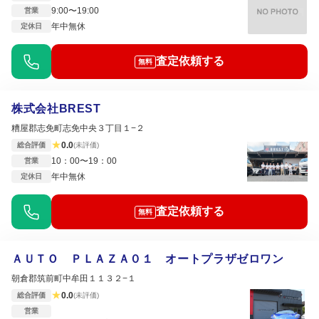
9:00〜19:00
営業
年中無休
定休日
査定依頼する
無料
株式会社BREST
糟屋郡志免町志免中央３丁目１−２
★
0.0
総合評価
(未評価)
10：00〜19：00
営業
年中無休
定休日
査定依頼する
無料
ＡＵＴＯ ＰＬＡＺＡ０１ オートプラザゼロワン
朝倉郡筑前町中牟田１１３２−１
★
0.0
総合評価
(未評価)
営業