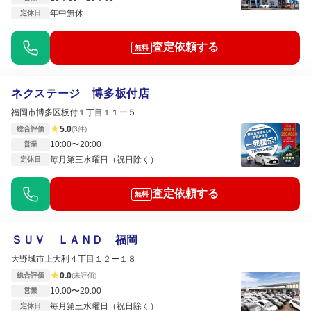
年中無休
定休日
査定依頼する
無料
ネクステージ 博多板付店
福岡市博多区板付１丁目１１ー５
★
5.0
総合評価
(3件)
10:00〜20:00
営業
毎月第三水曜日（祝日除く）
定休日
査定依頼する
無料
ＳＵＶ ＬＡＮＤ 福岡
大野城市上大利４丁目１２ー１８
★
0.0
総合評価
(未評価)
10:00〜20:00
営業
毎月第三水曜日（祝日除く）
定休日