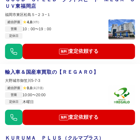
ＵＶ東福岡店
福岡市東区松島５−２３−１
★
4.8
総合評価
(3件)
10：00〜19：00
営業
定休日
査定依頼する
無料
輸入車＆国産車買取の【ＲＥＧＡＲＯ】
大野城市御笠川5-7-3
★
0.0
総合評価
(未評価)
10:00〜20:00
営業
木曜日
定休日
査定依頼する
無料
ＫＵＲＵＭＡ ＰＬＵＳ（クルマプラス）