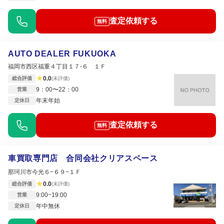
査定依頼する
無料
AUTO DEALER FUKUOKA
福岡市西区福重４丁目１７‐６ １Ｆ
★
0.0
総合評価
(未評価)
9：00〜22：00
営業
年末年始
定休日
査定依頼する
無料
車買取専門店 合同会社クリアスペース
那珂川市今光６−６９−１Ｆ
★
0.0
総合評価
(未評価)
9:00~19:00
営業
年中無休
定休日