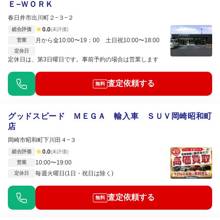
Ｅ−ＷＯＲＫ
春日井市出川町２−３−２
★
0.0
総合評価
(未評価)
月から金10:00〜19：00 土日祝10:00〜18:00
営業
定休日
定休日は、第3日曜日です。事前予約の場合は営業します
査定依頼する
無料
グッドスピード ＭＥＧＡ 輸入車 ＳＵＶ岡崎昭和町
店
岡崎市昭和町下川田４−３
★
0.0
総合評価
(未評価)
10:00〜19:00
営業
毎週火曜日(1日・祝日は除く)
定休日
査定依頼する
無料