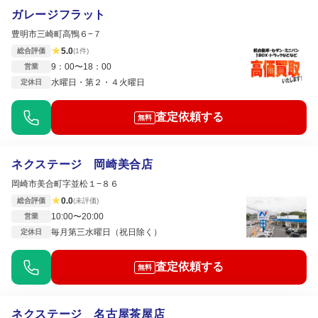
ガレージフラット
豊明市三崎町高鴨６−７
★
5.0
総合評価
(1件)
9：00〜18：00
営業
水曜日・第２・４火曜日
定休日
査定依頼する
無料
ネクステージ 岡崎美合店
岡崎市美合町字並松１−８６
★
0.0
総合評価
(未評価)
10:00〜20:00
営業
毎月第三水曜日（祝日除く）
定休日
査定依頼する
無料
ネクステージ 名古屋茶屋店