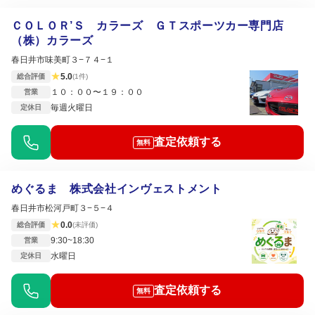
ＣＯＬＯＲ’Ｓ カラーズ ＧＴスポーツカー専門店
（株）カラーズ
春日井市味美町３−７４−１
★
5.0
総合評価
(1件)
１０：００〜１９：００
営業
毎週火曜日
定休日
査定依頼する
無料
めぐるま 株式会社インヴェストメント
春日井市松河戸町３−５−４
★
0.0
総合評価
(未評価)
9:30~18:30
営業
水曜日
定休日
査定依頼する
無料