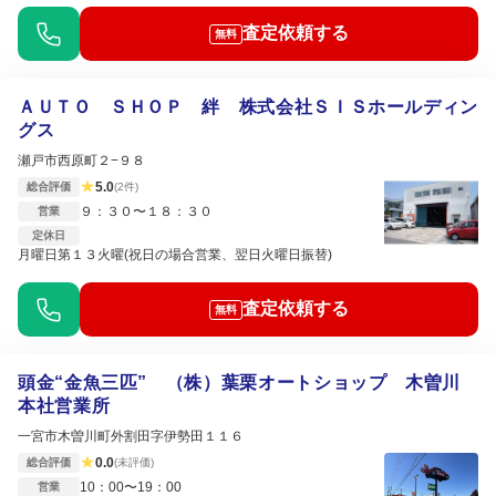
査定依頼する
無料
ＡＵＴＯ ＳＨＯＰ 絆 株式会社ＳＩＳホールディン
グス
瀬戸市西原町２−９８
★
5.0
総合評価
(2件)
９：３０〜１８：３０
営業
定休日
月曜日第１３火曜(祝日の場合営業、翌日火曜日振替)
査定依頼する
無料
頭金“金魚三匹” （株）葉栗オートショップ 木曽川
本社営業所
一宮市木曽川町外割田字伊勢田１１６
★
0.0
総合評価
(未評価)
10：00〜19：00
営業