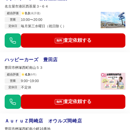
名古屋市港区西茶屋３−６４
★
0.0
総合評価
(未評価)
10:00〜20:00
営業
毎月第三水曜日（祝日除く）
定休日
査定依頼する
無料
ハッピーカーズ 豊田店
豊田市桝塚西町南山５３
★
4.9
総合評価
(6件)
9:00~19:00
営業
不定休
定休日
査定依頼する
無料
ＡｕｒｕＺ岡崎店 オウルズ岡崎店
豊田市桝塚西町南小畔16番地