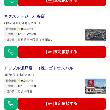
無料
ネクステージ 刈谷店
刈谷市今川町阿野前２０−１
★
0.0
総合評価
(未評価)
10:00〜20:00
営業
毎月第三水曜日（祝日除く）
定休日
査定依頼する
無料
アップル瀬戸店 （株）ゴトウスバル
瀬戸市美濃池町２９−１
★
0.0
総合評価
(未評価)
10:00〜19:00
営業
毎週木曜日
定休日
査定依頼する
無料