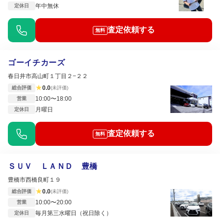
年中無休
定休日
査定依頼する
無料
ゴーイチカーズ
春日井市高山町１丁目２−２２
★
0.0
総合評価
(未評価)
10:00〜18:00
営業
月曜日
定休日
査定依頼する
無料
ＳＵＶ ＬＡＮＤ 豊橋
豊橋市西橋良町１９
★
0.0
総合評価
(未評価)
10:00〜20:00
営業
毎月第三水曜日（祝日除く）
定休日