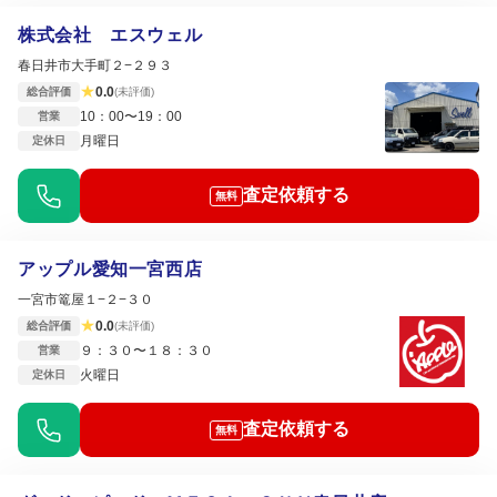
株式会社 エスウェル
春日井市大手町２−２９３
★
0.0
総合評価
(未評価)
10：00〜19：00
営業
月曜日
定休日
査定依頼する
無料
アップル愛知一宮西店
一宮市篭屋１−２−３０
★
0.0
総合評価
(未評価)
９：３０〜１８：３０
営業
火曜日
定休日
査定依頼する
無料