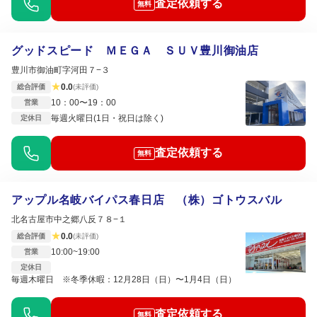
査定依頼する
無料
グッドスピード ＭＥＧＡ ＳＵＶ豊川御油店
豊川市御油町字河田７−３
★
0.0
総合評価
(未評価)
10：00〜19：00
営業
毎週火曜日(1日・祝日は除く)
定休日
査定依頼する
無料
アップル名岐バイパス春日店 （株）ゴトウスバル
北名古屋市中之郷八反７８−１
★
0.0
総合評価
(未評価)
10:00~19:00
営業
定休日
毎週木曜日 ※冬季休暇：12月28日（日）〜1月4日（日）
査定依頼する
無料