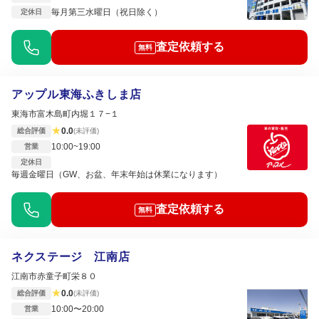
毎月第三水曜日（祝日除く）
定休日
査定依頼する
無料
アップル東海ふきしま店
東海市富木島町内堀１７−１
★
0.0
総合評価
(未評価)
10:00~19:00
営業
定休日
毎週金曜日（GW、お盆、年末年始は休業になります）
査定依頼する
無料
ネクステージ 江南店
江南市赤童子町栄８０
★
0.0
総合評価
(未評価)
10:00〜20:00
営業