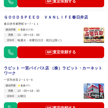
査定依頼する
無料
ＧＯＯＤＳＰＥＥＤ ＶＡＮＬＩＦＥ春日井店
春日井市東野町９−７−１１
★
0.0
総合評価
(未評価)
10：00〜19：00
営業
毎週火・水曜日(1日・祝日は除く)
定休日
査定依頼する
無料
ラビット 一宮バイパス店 （株）ラビット・カーネット
ワーク
一宮市赤見２−１０−６
★
4.4
総合評価
(4件)
10：00〜18：30
営業
火曜日
定休日
査定依頼する