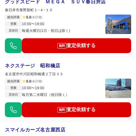
グッドスピード ＭＥＧＡ ＳＵＶ春日井店
春日井市東野新町１−４−１０
★
0.0
総合評価
(未評価)
10:00〜19:00
営業
毎週火曜日(1日・祝日は除く)
定休日
査定依頼する
無料
ネクステージ 昭和橋店
名古屋市中川区昭和橋通２丁目３３
★
0.0
総合評価
(未評価)
10:00〜19:00
営業
毎月第二水曜日（祝日除く）
定休日
査定依頼する
無料
スマイルカーズ名古屋西店