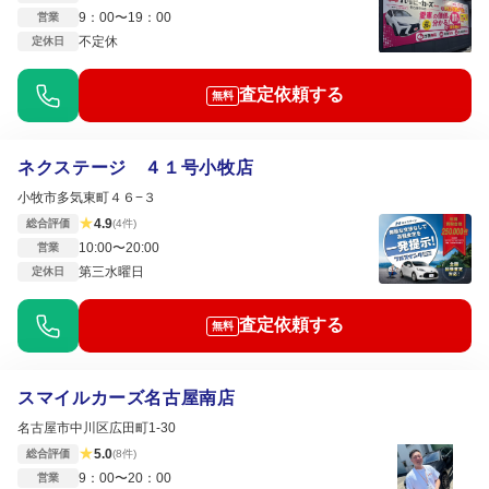
9：00〜19：00
営業
不定休
定休日
査定依頼する
無料
ネクステージ ４１号小牧店
小牧市多気東町４６−３
★
4.9
総合評価
(4件)
10:00〜20:00
営業
第三水曜日
定休日
査定依頼する
無料
スマイルカーズ名古屋南店
名古屋市中川区広田町1-30
★
5.0
総合評価
(8件)
9：00〜20：00
営業