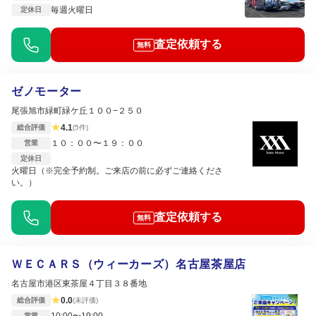
毎週火曜日
定休日
査定依頼する
無料
ゼノモーター
尾張旭市緑町緑ケ丘１００−２５０
★
4.1
総合評価
(5件)
１０：００〜１９：００
営業
定休日
火曜日（※完全予約制。ご来店の前に必ずご連絡くださ
い。）
査定依頼する
無料
ＷＥＣＡＲＳ（ウィーカーズ）名古屋茶屋店
名古屋市港区東茶屋４丁目３８番地
★
0.0
総合評価
(未評価)
10:00〜19:00
営業