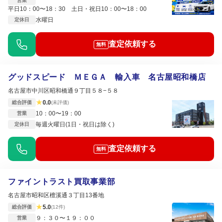
営業
平日10：00〜18：30 土日・祝日10：00〜18：00
水曜日
定休日
査定依頼する
無料
グッドスピード ＭＥＧＡ 輸入車 名古屋昭和橋店
名古屋市中川区昭和橋通９丁目５８−５８
★
0.0
総合評価
(未評価)
10：00〜19：00
営業
毎週火曜日(1日・祝日は除く)
定休日
査定依頼する
無料
ファイントラスト買取事業部
名古屋市昭和区檀溪通３丁目13番地
★
5.0
総合評価
(12件)
９：３０〜１９：００
営業