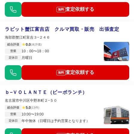
査定依頼する
無料
ラビット蟹江富吉店 クルマ買取・販売 出張査定
海部郡蟹江町富吉３−２４６
★
0.0
総合評価
(未評価)
10：00〜18：00
営業
月曜日
定休日
査定依頼する
無料
ｂ−ＶＯＬＡＮＴＥ（ビーボランチ）
名古屋市中川区中野本町２−５０
★
5.0
総合評価
(13件)
10:00〜19:00
営業
年中無休（日曜日は予約営業となります）
定休日