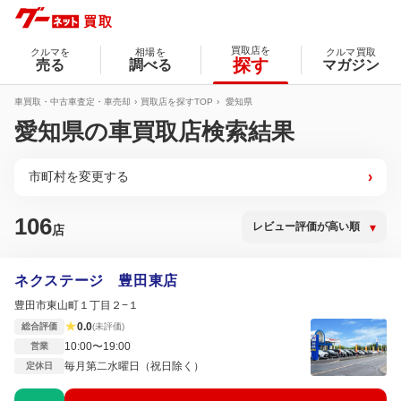
買取店を
クルマを
相場を
クルマ買取
探す
売る
調べる
マガジン
車買取・中古車査定・車売却
買取店を探すTOP
愛知県
愛知県の車買取店検索結果
市町村を変更する
›
106
店
ネクステージ 豊田東店
豊田市東山町１丁目２−１
★
0.0
総合評価
(未評価)
10:00〜19:00
営業
毎月第二水曜日（祝日除く）
定休日