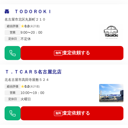
轟 ＴＯＤＯＲＯＫＩ
名古屋市北区丸新町２１０
★
0.0
総合評価
(未評価)
9:00〜20：00
営業
不定休
定休日
査定依頼する
無料
Ｔ．ＴＣＡＲＳ名古屋北店
北名古屋市高田寺屋敷５２４
★
0.0
総合評価
(未評価)
10:00〜19：00
営業
火曜日
定休日
査定依頼する
無料