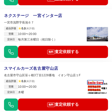
ネクステージ 一宮インター店
一宮市浅野字長池６７
★
0.0
総合評価
(未評価)
10:00〜20:00
営業
毎月第三水曜日（祝日除く）
定休日
査定依頼する
無料
スマイルカーズ名古屋守山店
名古屋市守山区笹ヶ根3丁目1228番地 イオン守山店１F
★
0.0
総合評価
(未評価)
10:00〜20:00
営業
木曜
定休日
査定依頼する
無料