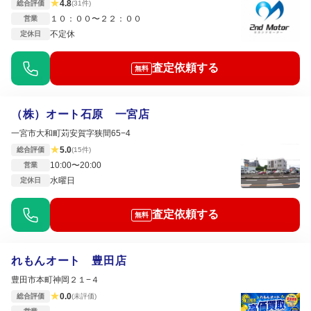
★
4.8
総合評価
(31件)
１０：００〜２２：００
営業
不定休
定休日
査定依頼する
無料
（株）オート石原 一宮店
一宮市大和町苅安賀字狭間65−4
★
5.0
総合評価
(15件)
10:00〜20:00
営業
水曜日
定休日
査定依頼する
無料
れもんオート 豊田店
豊田市本町神岡２１−４
★
0.0
総合評価
(未評価)