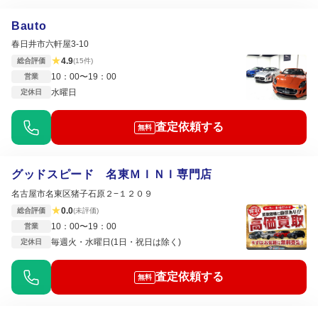
Bauto
春日井市六軒屋3-10
★
4.9
総合評価
(15件)
10：00〜19：00
営業
水曜日
定休日
査定依頼する
無料
グッドスピード 名東ＭＩＮＩ専門店
名古屋市名東区猪子石原２−１２０９
★
0.0
総合評価
(未評価)
10：00〜19：00
営業
毎週火・水曜日(1日・祝日は除く)
定休日
査定依頼する
無料