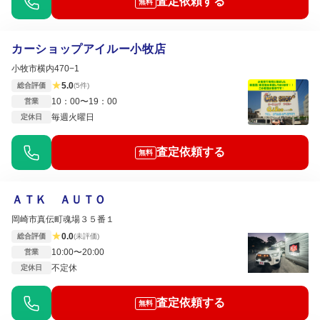
査定依頼する
無料
カーショップアイルー小牧店
小牧市横内470−1
★
5.0
総合評価
(5件)
10：00〜19：00
営業
毎週火曜日
定休日
査定依頼する
無料
ＡＴＫ ＡＵＴＯ
岡崎市真伝町魂場３５番１
★
0.0
総合評価
(未評価)
10:00〜20:00
営業
不定休
定休日
査定依頼する
無料