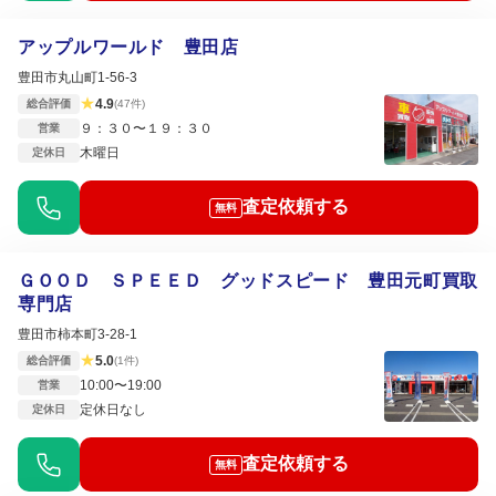
アップルワールド 豊田店
豊田市丸山町1-56-3
★
4.9
総合評価
(47件)
９：３０〜１９：３０
営業
木曜日
定休日
査定依頼する
無料
ＧＯＯＤ ＳＰＥＥＤ グッドスピード 豊田元町買取
専門店
豊田市柿本町3-28-1
★
5.0
総合評価
(1件)
10:00〜19:00
営業
定休日なし
定休日
査定依頼する
無料