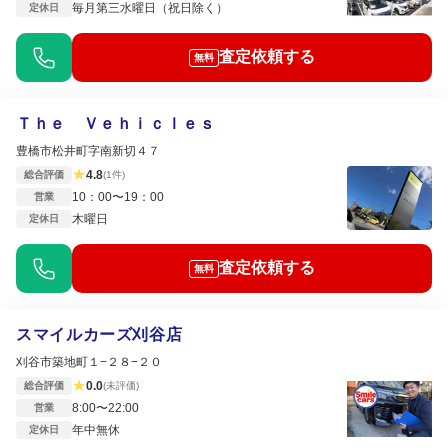
毎月第三水曜日（祝日除く）
定休日
査定依頼する
無料
Ｔｈｅ Ｖｅｈｉｃｌｅｓ
豊橋市松井町字南新切４７
★
4.8
総合評価
(1件)
10：00〜19：00
営業
木曜日
定休日
査定依頼する
無料
スマイルカーズ刈谷店
刈谷市築地町１−２８−２０
★
0.0
総合評価
(未評価)
8:00〜22:00
営業
年中無休
定休日