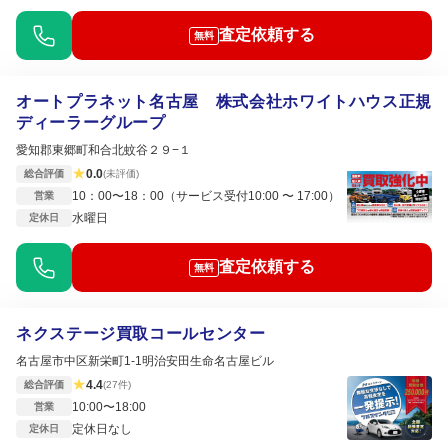
査定依頼する
無料
オートプラネット名古屋 株式会社ホワイトハウス正規
ディーラーグループ
愛知郡東郷町和合北蚊谷２９−１
★
0.0
総合評価
(未評価)
10：00〜18：00（サービス受付10:00 〜 17:00）
営業
水曜日
定休日
査定依頼する
無料
ネクステージ買取コールセンター
名古屋市中区新栄町1-1明治安田生命名古屋ビル
★
4.4
総合評価
(27件)
10:00〜18:00
営業
定休日なし
定休日