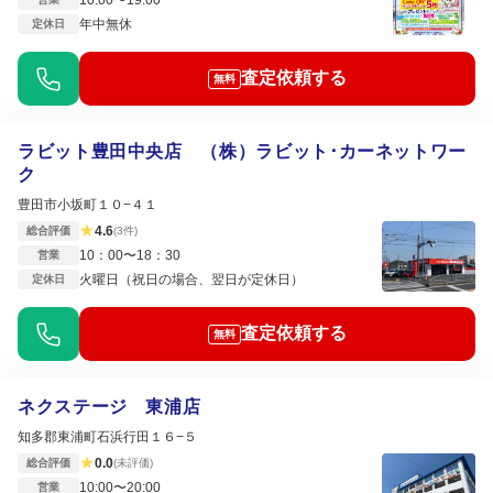
年中無休
定休日
査定依頼する
無料
ラビット豊田中央店 （株）ラビット･カーネットワー
ク
豊田市小坂町１０−４１
★
4.6
総合評価
(3件)
10：00〜18：30
営業
火曜日（祝日の場合、翌日が定休日）
定休日
査定依頼する
無料
ネクステージ 東浦店
知多郡東浦町石浜行田１６−５
★
0.0
総合評価
(未評価)
10:00〜20:00
営業