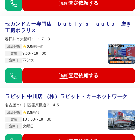
査定依頼する
無料
セカンドカー専門店 ｂｕｂｌｙ’ｓ ａｕｔｏ 磨き
工房ポラリス
春日井市大留町１−１７−３
★
0.0
総合評価
(未評価)
9:00〜18：00
営業
不定休
定休日
査定依頼する
無料
ラビット 中川店 （株）ラビット・カーネットワーク
名古屋市中川区篠原橋通２−４５
★
3.8
総合評価
(8件)
10：00〜18：30
営業
火曜日
定休日