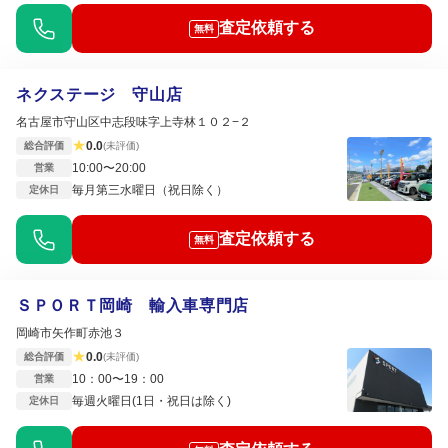
査定依頼する
無料
ネクステージ 守山店
名古屋市守山区中志段味字上寺林１０２−２
★
0.0
総合評価
(未評価)
10:00〜20:00
営業
毎月第三水曜日（祝日除く）
定休日
査定依頼する
無料
ＳＰＯＲＴ岡崎 輸入車専門店
岡崎市矢作町赤池３
★
0.0
総合評価
(未評価)
10：00〜19：00
営業
毎週火曜日(1日・祝日は除く)
定休日