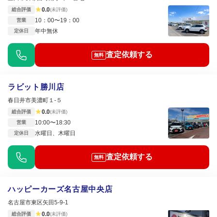
★
0.0
総合評価
(未評価)
10：00〜19：00
営業
年中無休
定休日
査定依頼する
無料
ラビット勝川店
春日井市美濃町１‐５
★
0.0
総合評価
(未評価)
10:00〜18:30
営業
水曜日、木曜日
定休日
査定依頼する
無料
ハッピーカーズ名古屋中央店
名古屋市東区矢田5-9-1
★
0.0
総合評価
(未評価)