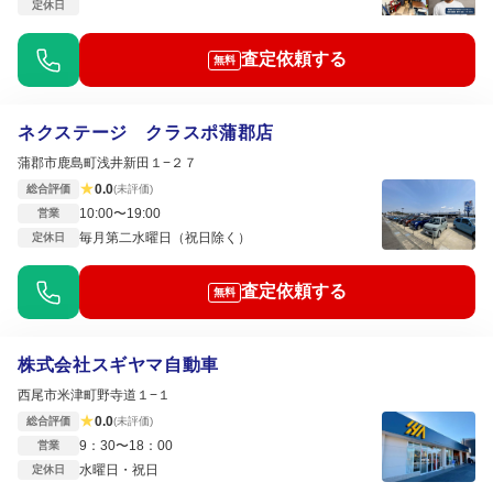
定休日
査定依頼する
無料
ネクステージ クラスポ蒲郡店
蒲郡市鹿島町浅井新田１−２７
★
0.0
総合評価
(未評価)
10:00〜19:00
営業
毎月第二水曜日（祝日除く）
定休日
査定依頼する
無料
株式会社スギヤマ自動車
西尾市米津町野寺道１−１
★
0.0
総合評価
(未評価)
9：30〜18：00
営業
水曜日・祝日
定休日