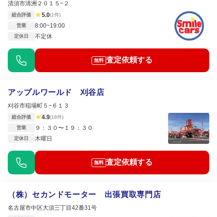
清須市清洲２０１５−２
★
5.0
総合評価
(1件)
8:00~19:00
営業
不定休
定休日
査定依頼する
無料
アップルワールド 刈谷店
刈谷市稲場町５−６１３
★
4.9
総合評価
(18件)
９：３０〜１９：３０
営業
木曜日
定休日
査定依頼する
無料
（株）セカンドモーター 出張買取専門店
名古屋市中区大須三丁目42番31号