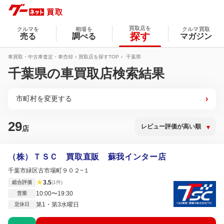
買取店を
クルマを
相場を
クルマ買取
探す
売る
調べる
マガジン
車買取・中古車査定・車売却
買取店を探すTOP
千葉県
千葉県の車買取店検索結果
市町村を変更する
›
29
店
（株）ＴＳＣ 買取直販 蘇我インター店
千葉市緑区古市場町９０２−１
★
3.5
総合評価
(1件)
10:00〜19:30
営業
第1・第3水曜日
定休日