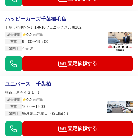
ハッピーカーズ千葉稲毛店
千葉市稲毛区穴川1-8-16フェニックス穴川202
★
0.0
総合評価
(未評価)
9：00〜19：00
営業
不定休
定休日
査定依頼する
無料
ユニバース 千葉柏
柏市正連寺４３１−１
★
0.0
総合評価
(未評価)
10:00〜19:00
営業
毎月第三水曜日（祝日除く）
定休日
査定依頼する
無料