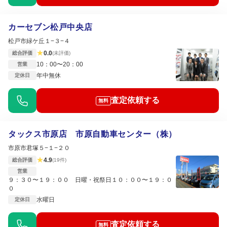
カーセブン松戸中央店
松戸市緑ケ丘１−３−４
★
0.0
総合評価
(未評価)
10：00〜20：00
営業
年中無休
定休日
査定依頼する
無料
タックス市原店 市原自動車センター（株）
市原市君塚５−１−２０
★
4.9
総合評価
(19件)
営業
９：３０〜１９：００ 日曜・祝祭日１０：００〜１９：０
０
水曜日
定休日
査定依頼する
無料