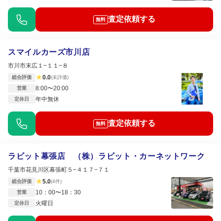
査定依頼する
無料
スマイルカーズ市川店
市川市末広１−１１−８
★
0.0
総合評価
(未評価)
8:00〜20:00
営業
年中無休
定休日
査定依頼する
無料
ラビット幕張店 （株）ラビット・カーネットワーク
千葉市花見川区幕張町５−４１７−７１
★
5.0
総合評価
(4件)
10：00〜18：30
営業
火曜日
定休日