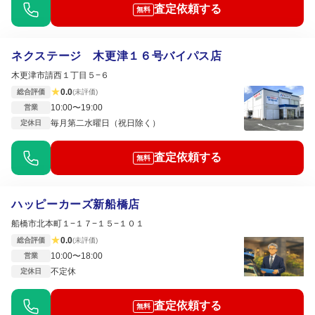
査定依頼する
無料
ネクステージ 木更津１６号バイパス店
木更津市請西１丁目５−６
★
0.0
総合評価
(未評価)
10:00〜19:00
営業
毎月第二水曜日（祝日除く）
定休日
査定依頼する
無料
ハッピーカーズ新船橋店
船橋市北本町１−１７−１５−１０１
★
0.0
総合評価
(未評価)
10:00〜18:00
営業
不定休
定休日
査定依頼する
無料