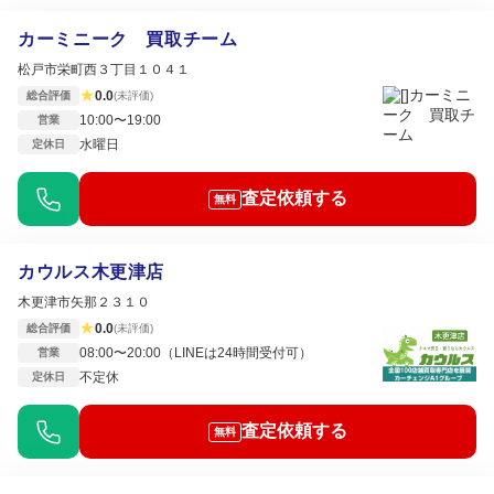
カーミニーク 買取チーム
松戸市栄町西３丁目１０４１
★
0.0
総合評価
(未評価)
10:00〜19:00
営業
水曜日
定休日
査定依頼する
無料
カウルス木更津店
木更津市矢那２３１０
★
0.0
総合評価
(未評価)
08:00〜20:00（LINEは24時間受付可）
営業
不定休
定休日
査定依頼する
無料