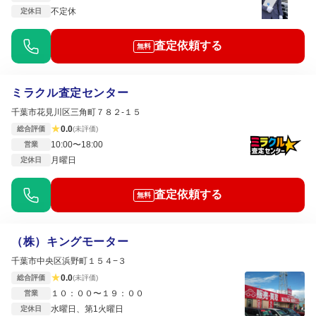
不定休
定休日
査定依頼する
無料
ミラクル査定センター
千葉市花見川区三角町７８２-１５
★
0.0
総合評価
(未評価)
10:00〜18:00
営業
月曜日
定休日
査定依頼する
無料
（株）キングモーター
千葉市中央区浜野町１５４−３
★
0.0
総合評価
(未評価)
１０：００〜１９：００
営業
水曜日、第1火曜日
定休日