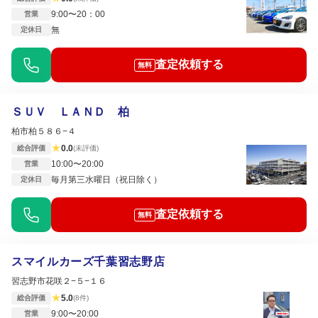
9:00〜20：00
営業
無
定休日
査定依頼する
無料
ＳＵＶ ＬＡＮＤ 柏
柏市柏５８６−４
★
0.0
総合評価
(未評価)
10:00〜20:00
営業
毎月第三水曜日（祝日除く）
定休日
査定依頼する
無料
スマイルカーズ千葉習志野店
習志野市花咲２−５−１６
★
5.0
総合評価
(8件)
9:00〜20:00
営業