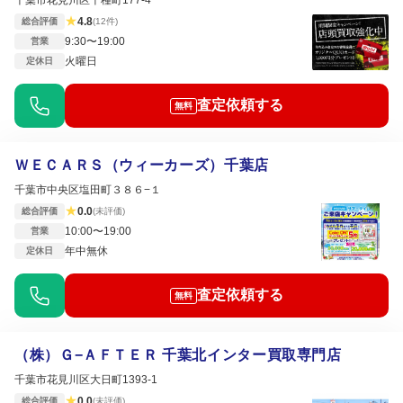
千葉市花見川区千種町177-4
★
4.8
総合評価
(12件)
9:30〜19:00
営業
火曜日
定休日
査定依頼する
無料
ＷＥＣＡＲＳ（ウィーカーズ）千葉店
千葉市中央区塩田町３８６−１
★
0.0
総合評価
(未評価)
10:00〜19:00
営業
年中無休
定休日
査定依頼する
無料
（株）Ｇ−ＡＦＴＥＲ 千葉北インター買取専門店
千葉市花見川区大日町1393-1
★
0.0
総合評価
(未評価)