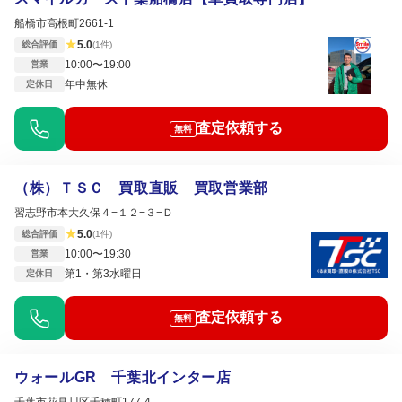
船橋市高根町2661-1
★
5.0
総合評価
(1件)
10:00〜19:00
営業
年中無休
定休日
査定依頼する
無料
（株）ＴＳＣ 買取直販 買取営業部
習志野市本大久保４−１２−３−Ｄ
★
5.0
総合評価
(1件)
10:00〜19:30
営業
第1・第3水曜日
定休日
査定依頼する
無料
ウォールGR 千葉北インター店