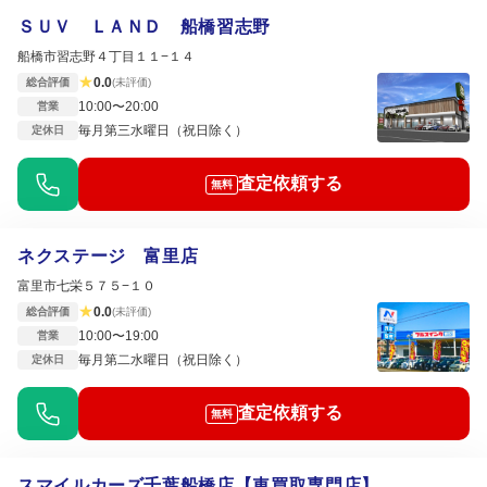
ＳＵＶ ＬＡＮＤ 船橋習志野
船橋市習志野４丁目１１−１４
★
0.0
総合評価
(未評価)
10:00〜20:00
営業
毎月第三水曜日（祝日除く）
定休日
査定依頼する
無料
ネクステージ 富里店
富里市七栄５７５−１０
★
0.0
総合評価
(未評価)
10:00〜19:00
営業
毎月第二水曜日（祝日除く）
定休日
査定依頼する
無料
スマイルカーズ千葉船橋店【車買取専門店】