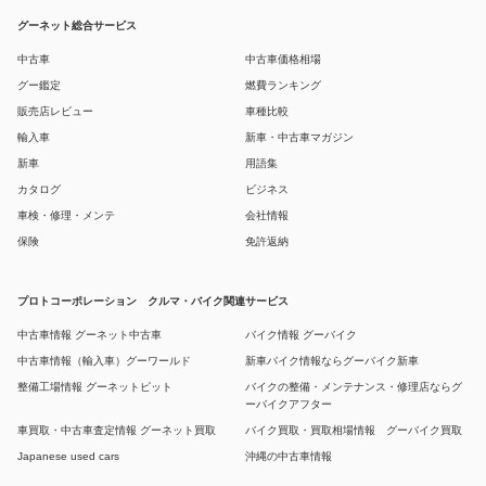
グーネット総合サービス
中古車
中古車価格相場
グー鑑定
燃費ランキング
販売店レビュー
車種比較
輸入車
新車・中古車マガジン
新車
用語集
カタログ
ビジネス
車検・修理・メンテ
会社情報
保険
免許返納
プロトコーポレーション クルマ・バイク関連サービス
中古車情報 グーネット中古車
バイク情報 グーバイク
中古車情報（輸入車）グーワールド
新車バイク情報ならグーバイク新車
整備工場情報 グーネットピット
バイクの整備・メンテナンス・修理店ならグ
ーバイクアフター
車買取・中古車査定情報 グーネット買取
バイク買取・買取相場情報 グーバイク買取
Japanese used cars
沖縄の中古車情報