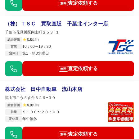
査定依頼する
無料
（株）ＴＳＣ 買取直販 千葉北インター店
千葉市花見川区内山町２５３−１
★
3.8
総合評価
(1件)
10：00〜19：30
営業
第1・第3水曜日
定休日
査定依頼する
無料
株式会社 田中自動車 流山本店
流山市こうのす台６２９−３０
★
4.0
総合評価
(1件)
９：００〜２０：００
営業
年中無休
定休日
査定依頼する
無料