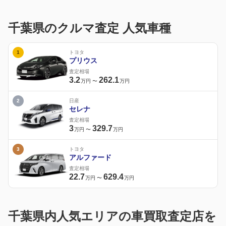
千葉県のクルマ査定 人気車種
1
トヨタ
プリウス
査定相場
3.2
262.1
万円
〜
万円
2
日産
セレナ
査定相場
3
329.7
万円
〜
万円
3
トヨタ
アルファード
査定相場
22.7
629.4
万円
〜
万円
千葉県内人気エリアの車買取査定店を