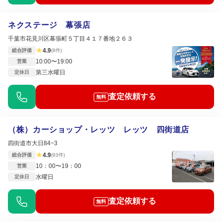
ネクステージ 幕張店
千葉市花見川区幕張町５丁目４１７番地２６３
★
4.9
総合評価
(8件)
10:00〜19:00
営業
第三水曜日
定休日
査定依頼する
無料
（株）カーショップ・レッツ レッツ 四街道店
四街道市大日84−3
★
4.9
総合評価
(93件)
10：00〜19：00
営業
水曜日
定休日
査定依頼する
無料