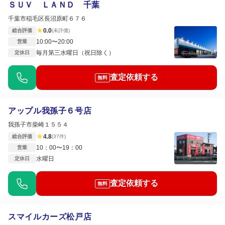
ＳＵＶ ＬＡＮＤ 千葉
千葉市稲毛区長沼原町６７６
★
0.0
総合評価
(未評価)
10:00〜20:00
営業
毎月第三水曜日（祝日除く）
定休日
査定依頼する
無料
アップル我孫子６号店
我孫子市柴崎１５５４
★
4.8
総合評価
(37件)
10：00〜19：00
営業
水曜日
定休日
査定依頼する
無料
スマイルカーズ松戸店