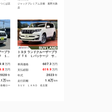
／ＥＴＣ
ター Ｒクルーズ ＬＤＡ
 つくば店
ジャックプレミアム京都 葛野大路
ルーフレール
店
ザープラ
トヨタ ランドクルーザープラ
ジ １年
ド ＴＸ Ｌパッケージ サン
ＴＲＤエ
ルーフ モデリスタエアロ
9.8
607.3
ベージュ
純正９型ディスプレイオーデ
万円
万円
車両価格
アルミホ
ィオ 全周囲カメラ 衝突被
9.8
619.9
万円
万円
支払総額
 ナビＴ
害軽減システム レーダーク
2020
2023
年
年
年式
カメラ
ルーズ 禁煙車 レザーシー
 Ｂｌｕ
ト 前席シートエアコン ド
.1万
1.6万
km
km
走行距離
ＨＤＭ
ラレコ コーナーセンサー
 各種ロー
ＳＵＶ ＬＡＮＤ 名古屋