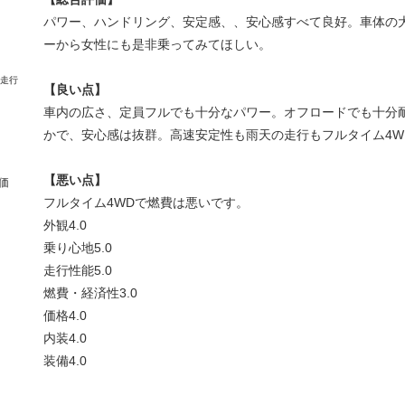
パワー、ハンドリング、安定感、、安心感すべて良好。車体の
ーから女性にも是非乗ってみてほしい。
【良い点】
車内の広さ、定員フルでも十分なパワー。オフロードでも十分
かで、安心感は抜群。高速安定性も雨天の走行もフルタイム4W
【悪い点】
価
フルタイム4WDで燃費は悪いです。
外観
4.0
乗り心地
5.0
走行性能
5.0
燃費・経済性
3.0
価格
4.0
内装
4.0
装備
4.0