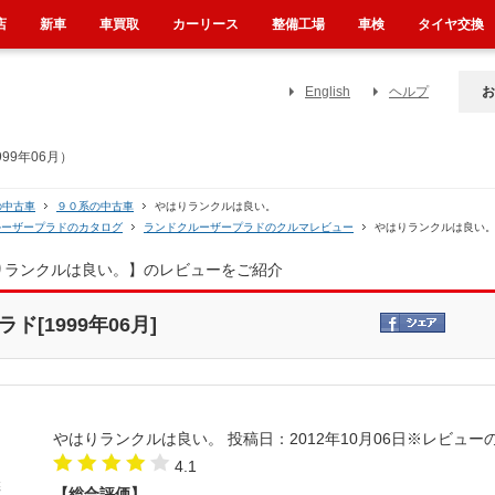
店
新車
車買取
カーリース
整備工場
車検
タイヤ交換
English
ヘルプ
お
99年06月）
の中古車
９０系の中古車
やはりランクルは良い。
ルーザープラドのカタログ
ランドクルーザープラドのクルマレビュー
やはりランクルは良い
りランクルは良い。】のレビューをご紹介
[1999年06月]
やはりランクルは良い。
投稿日：2012年10月06日
※レビュー
4.1
【総合評価】