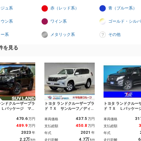
ージュ系
赤（レッド系）
青（ブルー系）
ラウン系
ワイン系
ゴールド・シルバ
レー系
メタリック系
その他
件を見る
ランドクルーザープラ
トヨタ ランドクルーザープラ
トヨタ ランドクルー
 Ｌパッケージ マッ
ド ＴＸ サンルーフ／ディス
ド ＴＸ Ｌパッケー
ックエディション ７
プレイオーディオ／バックカ
ルーフ／フロントモ
470.6
437.5
31
 メーカー９型ナビ
メラ／レーダークルコン／ダ
エアロ／メーカーオ
万円
万円
車両価格
車両価格
ーフ 全周囲カメラ
ウンヒルアシスト／レーンキ
ＳＤナビ／Ｗｅｄｓ
489.9
450.8
万円
万円
支払総額
支払総額
害軽減システム レー
ープアシスト／オートハイビ
ンチアルミ／ＬＥＤ
2023
2021
年
年
年式
年式
ルーズ 禁煙車 レザ
ーム／ＬＥＤヘッドライド／
イト／バックカメラ
ト 前席シートエアコ
ＥＴＣ／スマートキー／ディ
ート／パワーシート
2.2万
4.7万
6
km
km
走行距離
走行距離