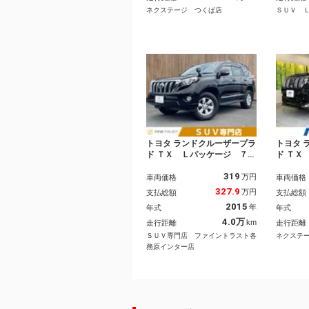
ＬＥＤヘッド ＥＴＣ 純正
ン パ
ネクステージ つくば店
ＳＵＶ 
１９インチＡＷ
コ Ｌ
ール
トヨタ ランドクルーザープラ
トヨタ 
ド ＴＸ Ｌパッケージ ７人
ド ＴＸ
乗り ６ヶ月走行距離無制限
ルーフ
319
保証付 バックカメラ ＬＥ
純正９
万円
車両価格
車両価格
Ｄヘッドライト 禁煙車 Ｅ
メラ 
327.9
万円
支払総額
支払総額
ＴＣ ＳＤナビ 地デジＴ
軽減シ
2015
年
年式
年式
Ｖ ４ＷＤ パワーシート
ーズ 
本革シート シートヒータ
ートエ
4.0万
km
走行距離
走行距離
ー クルーズコントロール
サー 
ＳＵＶ専門店 ファイントラスト各
ネクステ
スマートキー 電動格納ミラ
務原インター店
ー