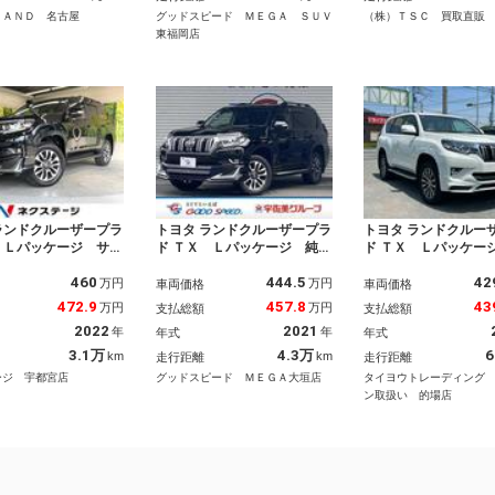
ワーシート ドラレ
ーゼル／
ヒーター／ドラレコ
ＬＡＮＤ 名古屋
グッドスピード ＭＥＧＡ ＳＵＶ
（株）ＴＳＣ 買取直販
ＥＤヘッド ルーフレ
／ＢＴ接続
東福岡店
ランドクルーザープラ
トヨタ ランドクルーザープラ
トヨタ ランドクルー
 Ｌパッケージ サン
ド ＴＸ Ｌパッケージ 純正
ド ＴＸ Ｌパッケー
 モデリスタエアロ
ナビ／サンルーフ／Ａｐｐｌ
保証付き 禁煙車 
460
444.5
42
型ＳＤナビ バックカ
ｅＣａｒＰｌａｙ／全周囲
アロ サンルーフ 
万円
万円
車両価格
車両価格
寒冷地仕様 衝突被害
レザーシート 純正
472.9
457.8
43
万円
万円
支払総額
支払総額
ステム レーダークル
イール 電動シート
2022
2021
年
年
年式
年式
禁煙車 黒革 前席シ
Ｖ ＥＴＣ バック
アコン コーナーセン
ドライブレコーダー
3.1万
4.3万
6
km
km
走行距離
走行距離
スマートキー
ｅｔｏｏｔｈ接続 
ージ 宇都宮店
グッドスピード ＭＥＧＡ大垣店
タイヨウトレーディング
Ｉ ルーフレール
ン取扱い 的場店