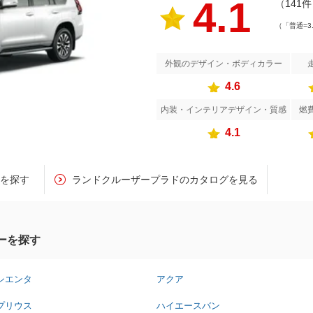
4.1
（141
（「普通=3
外観のデザイン・ボディカラー
4.6
内装・インテリアデザイン・質感
燃
4.1
車を探す
ランドクルーザープラドのカタログを見る
ーを探す
シエンタ
アクア
プリウス
ハイエースバン