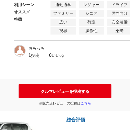
利用シーン
通勤通学
レジャー
ドライブ
オススメ
ファミリー
シニア
男性向け
特徴
広い
荷室
安全装備
視界
操作性
乗降
おもっち
1
0
投稿
いいね
クルマレビューを投稿する
※販売店レビューの投稿は
こちら
総合評価