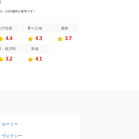
件）
.0」が評価時の基準です）
走行性能
乗り心地
価格
4.4
4.3
3.7
費・経済性
装備
3.2
4.1
ルーミー
ヴォクシー