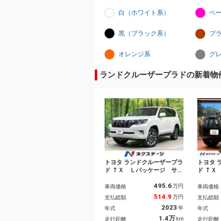
白（ホワイト系）
ベ
黒（ブラック系）
ブ
オレンジ系
グ
ランドクルーザープラドの新着物
トヨタ ランドクルーザープラ
トヨタ 
ド ＴＸ Ｌパッケージ サン
ド ＴＸ
ルーフ 純正９型ナビ 全周
トブラ
495.6
囲カメラ ７人乗り セーフ
人乗り
万円
車両価格
車両価格
ティセンス レーダークルー
サンル
514.9
万円
支払総額
支払総額
ズ 禁煙 ベージュ革シー
衝突被
2023
年
年式
年式
ト シートエアコン コーナ
ダーク
ーセンサー スマートキー
ーシー
1.4万
km
走行距離
走行距離