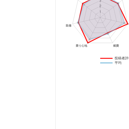
マガジン
車カタログ
自動車ローン
保険
投稿者評
平均
レビュー
価格相場
教習所
用語集