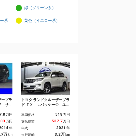
緑（グリーン系）
ー系
黄色（イエロー系）
ザープラ
トヨタ ランドクルーザープラ
ジ サン
ド ＴＸ Ｌパッケージ ユー
デリスタ
ザー様直接仕入れ １オナ
7.8
518
プション
５人 ＴＳＳ ガラスＳＲ
万円
万円
車両価格
製１７イ
ＴＲＤエアロ ＭＺスピード
333
537.7
万円
万円
支払総額
ヘッドラ
２２ＡＷ アルパイン９型ナ
2014
2021
年
年
年式
／本革シ
ビ フルセグ Ｂカメラ 黒
／シート
革シート エアシート＆ヒー
.7万
3.2万
km
km
走行距離