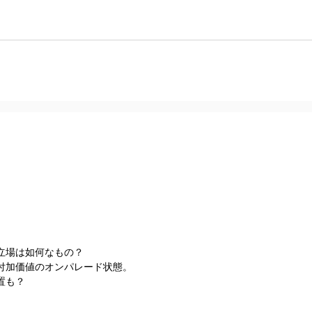
立場は如何なもの？
付加価値のオンパレード状態。
置も？