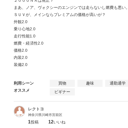
２０００ＮＡは廃止？
まあ、ノア、ヴォクシーのエンジンでは走らないし燃費も悪い
ＳＵＶが、メインならプレミアムの価格が高いが？
外観
2.0
乗り心地
2.0
走行性能
1.0
燃費・経済性
2.0
価格
2.0
内装
2.0
装備
2.0
利用シーン
買物
趣味
通勤通学
オススメ
ビギナー
レクトヨ
神奈川県川崎市宮前区
1
12
投稿
いいね