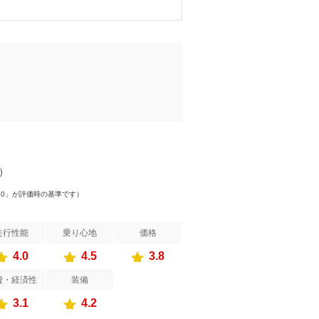
件）
.0」が評価時の基準です）
走行性能
乗り心地
価格
4.0
4.5
3.8
費・経済性
装備
3.1
4.2