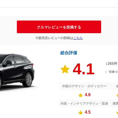
クルマレビューを投稿する
※販売店レビューの投稿は
こちら
総合評価
4.1
（265
（「普通=3
外観のデザイン・ボディカラー
4.6
内装・インテリアデザイン・質感
燃
4.5