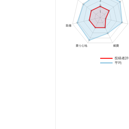
マガジン
車カタログ
自動車ローン
保険
投稿者評
平均
レビュー
価格相場
教習所
用語集