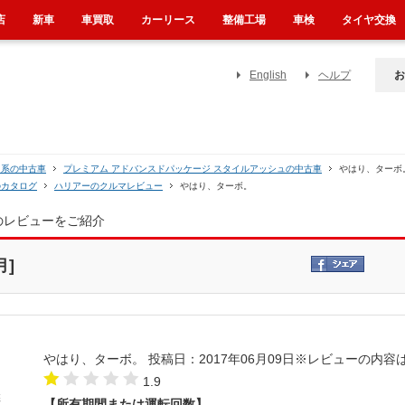
店
新車
車買取
カーリース
整備工場
車検
タイヤ交換
English
ヘルプ
お
０系の中古車
プレミアム アドバンスドパッケージ スタイルアッシュの中古車
やはり、ターボ
のカタログ
ハリアーのクルマレビュー
やはり、ターボ。
のレビューをご紹介
月]
やはり、ターボ。
投稿日：2017年06月09日
※レビューの内容
1.9
【所有期間または運転回数】