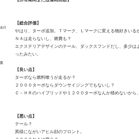
【総合評価】
やはり、ターボ追加。Ｔマーク、Ｌマークに変える物好きいる
ＮＡは走らないし、燃費も？
エクステリアデザインのテール、ダックスフンドだし、多少はよ
ったみたい。
価
【良い点】
ターボなら燃料喰うが走るか？
２０００ターボならダウンサイジングでもないし？
Ｃ－ＨＲのハイブリッドや１２００ターボなんか積めないから
【悪い点】
テール？
異様にながいアヒル顔のフロント。