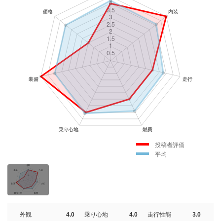
投稿者評価
平均
外観
4.0
乗り心地
4.0
走行性能
3.0