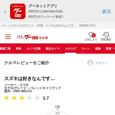
グーネットアプリ
表示
PROTO CORPORATION
800万ダウンロード達成！
パレット(スズキ)の口コミ・評価：スズキは好きなんです…（2008年12月）
0
お気に入り
閲覧履歴
整備工場
車検
タイヤ交換
新品タイヤ
カタログ
ローン
保険
新車・
クルマレビューをご紹介
ログイン
スズキは好きなんです…
メーカー：スズキ
モデル/グレード：パレット/Ｇリミテッド
型式：DBA-MK21S
3.7