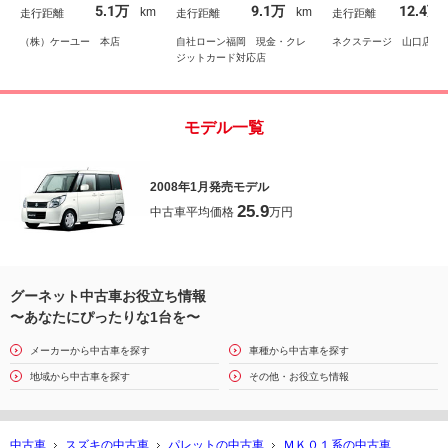
ウ ディスチャージラン
ションコントロール
5.1万
9.1万
12.4万
km
km
走行距離
走行距離
走行距離
プ スペアキー・記録簿
煙車 ワンオーナー
有
（株）ケーユー 本店
自社ローン福岡 現金・クレ
ネクステージ 山口店
ジットカード対応店
モデル一覧
2008年1月発売モデル
25.9
中古車平均価格
万円
グーネット中古車お役立ち情報
〜あなたにぴったりな1台を〜
メーカーから中古車を探す
車種から中古車を探す
地域から中古車を探す
その他・お役立ち情報
中古車
スズキの中古車
パレットの中古車
ＭＫ０１系の中古車