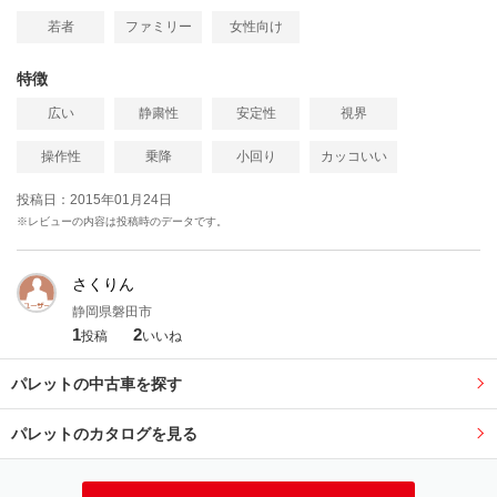
若者
ファミリー
女性向け
特徴
広い
静粛性
安定性
視界
操作性
乗降
小回り
カッコいい
投稿日：2015年01月24日
※レビューの内容は投稿時のデータです。
さくりん
静岡県磐田市
1
2
投稿
いいね
パレットの中古車を探す
パレットのカタログを見る