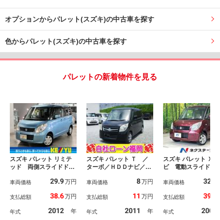
オプションからパレット(スズキ)の中古車を探す
色からパレット(スズキ)の中古車を探す
パレットの新着物件を見る
スズキ パレット リミテ
スズキ パレット Ｔ ／
スズキ パレット Ｘ 
ッド 両側スライドド
ターボ／ＨＤＤナビ／Ｄ
ビ 電動スライド
ア イクリプスナビ Ｃ
ＶＤ再生／片側電動スラ
スマートキー Ｅ
29.9
8
32.1
万円
万円
Ｄ再生 ＴＶ スマート
車両価格
イド・ドア／両側スライ
車両価格
オートエアコン プ
車両価格
キー 電動格納ドアミラ
ド・ドア／スマートキー
バシーガラス 電動
38.6
11
39.9
万円
万円
支払総額
支払総額
支払総額
ー マニュアルエアコ
／プッシュスタート／タ
ドアミラー ドアバ
ン シートアンダーボッ
イミングチェーン
ー ＣＤ／ＤＶＤ
2012
2011
2008
年
年
年式
年式
年式
クス パワーウィンド
衝突安全ボディ ト