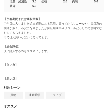
燃費・経済性
3.0
価格
2.0
内装
5.0
装備
5.0
【所有期間または運転回数】
７年目に入りました遠出通勤にふる活用。買ってからリコールや、電気系の
故障が多く、不安になりましたが保証期間中やリコールだったので無料でな
おしてもらえました。
今では元気いっぱいに走ってます。
【総合評価】
次に購入するのもスズキにします。
【良い点】
【悪い点】
利用シーン
買物
通勤通学
ドライブ
オススメ