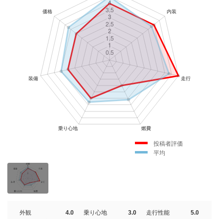
投稿者評価
平均
外観
4.0
乗り心地
3.0
走行性能
5.0