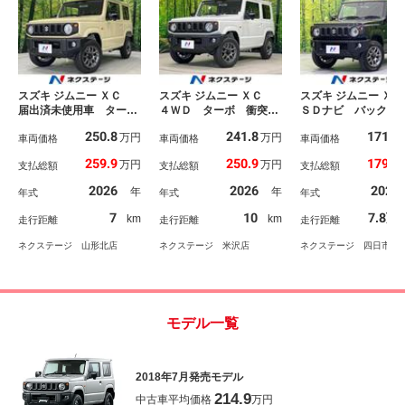
スズキ ジムニー ＸＣ
スズキ ジムニー ＸＣ
スズキ ジムニー Ｘ
届出済未使用車 ター
４ＷＤ ターボ 衝突被
ＳＤナビ バックカ
ボ 衝突軽減 レーダー
害軽減システム レーダ
ラ 衝突被害軽減シ
250.8
241.8
171.6
万円
万円
クルーズ シートヒータ
車両価格
ークルーズ 禁煙車 コ
車両価格
ム 禁煙車 スマー
車両価格
ー スマートキー ＬＥ
ーナーセンサー スマー
ー ＬＥＤヘッド 
259.9
250.9
179.9
万円
万円
支払総額
支払総額
支払総額
Ｄヘッド フォグラン
トキー ＬＥＤヘッド
コン 純正１６イン
プ オートエアコン オ
純正１６インチアルミ
ルミ 車線逸脱警報
2026
2026
2021
年
年
年式
年式
年式
ートライト 純正１６イ
車線逸脱警報 オートエ
ートライト オート
ンチＡＷ 電動格納ミラ
アコン オートライト
コン ＣＤ ＤＶＤ
7
10
7.8万
km
km
走行距離
走行距離
走行距離
ー
生 地デジ
ネクステージ 山形北店
ネクステージ 米沢店
ネクステージ 四日市店
モデル一覧
2018年7月発売モデル
214.9
中古車平均価格
万円