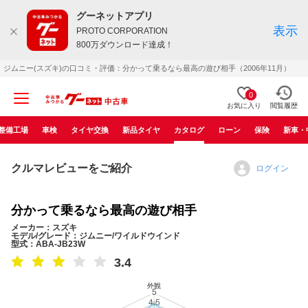
グーネットアプリ
表示
PROTO CORPORATION
800万ダウンロード達成！
ジムニー(スズキ)の口コミ・評価：分かって乗るなら最高の遊び相手（2006年11月）
0
お気に入り
閲覧履歴
整備工場
車検
タイヤ交換
新品タイヤ
カタログ
ローン
保険
新車・
クルマレビューをご紹介
ログイン
分かって乗るなら最高の遊び相手
メーカー：スズキ
モデル/グレード：ジムニー/ワイルドウインド
型式：ABA-JB23W
3.4