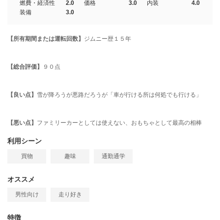
燃費・経済性
2.0
価格
3.0
内装
4.0
装備
3.0
【所有期間または運転回数】
ジムニー歴１５年
【総合評価】
９０点
【良い点】
雪が降ろうが悪路だろうが「車が行ける所は何処でも行ける」
【悪い点】
ファミリーカーとしては使えない、おもちゃとして最高の相棒
利用シーン
買物
趣味
通勤通学
オススメ
男性向け
走り好き
特徴