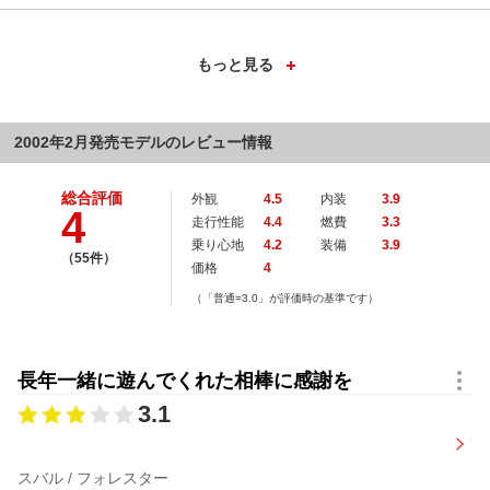
Ｘ（受注生産）
型式：
TA-SG5
ドア数：
5
排気量：
1994cc
定員：
5名
シフト：
５MT
燃費：
13.6km/l
2002年2月発売モデルのレビュー情報
駆動方式：
フルタイム４WD
価格：
1,785,000円
総合評価
外観
4.5
内装
3.9
4
走行性能
4.4
燃費
3.3
乗り心地
4.2
装備
3.9
（55件）
価格
4
（「普通=3.0」が評価時の基準です）
長年一緒に遊んでくれた相棒に感謝を
3.1
スバル / フォレスター