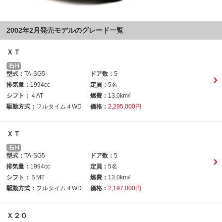
2002年2月発売モデルのグレード一覧
ＸＴ
型式：
TA-SG5
ドア数：
5
排気量：
1994cc
定員：
5名
シフト：
４AT
燃費：
13.0km/l
駆動方式：
フルタイム４WD
価格：
2,295,000円
ＸＴ
型式：
TA-SG5
ドア数：
5
排気量：
1994cc
定員：
5名
シフト：
５MT
燃費：
13.0km/l
駆動方式：
フルタイム４WD
価格：
2,197,000円
Ｘ２０