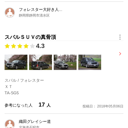
フォレスター大好き人...
静岡県静岡市清水区
スバルＳＵＶの真骨頂
4.3
スバル / フォレスター
ＸＴ
TA-SG5
17
参考になった人
人
投稿日： 2018年05月06日
織田グレイシー道
北海道石狩市