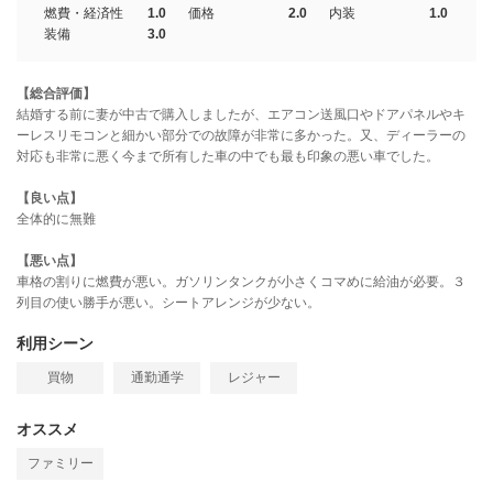
燃費・経済性
1.0
価格
2.0
内装
1.0
装備
3.0
【総合評価】
結婚する前に妻が中古で購入しましたが、エアコン送風口やドアパネルやキ
ーレスリモコンと細かい部分での故障が非常に多かった。又、ディーラーの
対応も非常に悪く今まで所有した車の中でも最も印象の悪い車でした。
【良い点】
全体的に無難
【悪い点】
車格の割りに燃費が悪い。ガソリンタンクが小さくコマめに給油が必要。３
列目の使い勝手が悪い。シートアレンジが少ない。
利用シーン
買物
通勤通学
レジャー
オススメ
ファミリー