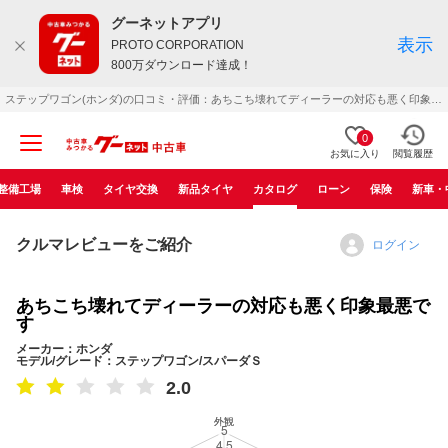
グーネットアプリ
表示
PROTO CORPORATION
800万ダウンロード達成！
ステップワゴン(ホンダ)の口コミ・評価：あちこち壊れてディーラーの対応も悪く印象最悪です（2004年06月）
0
お気に入り
閲覧履歴
整備工場
車検
タイヤ交換
新品タイヤ
カタログ
ローン
保険
新車・
クルマレビューをご紹介
ログイン
あちこち壊れてディーラーの対応も悪く印象最悪で
す
メーカー：ホンダ
モデル/グレード：ステップワゴン/スパーダＳ
2.0