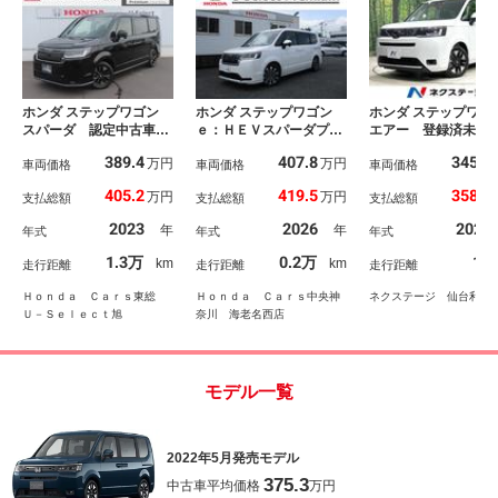
ホンダ ステップワゴン
ホンダ ステップワゴン
ホンダ ステップワゴ
スパーダ 認定中古車
ｅ：ＨＥＶスパーダプレ
エアー 登録済未使
電子制御パーキングブレ
ミアムライン 純正メモ
車 純正９型ナビ 
389.4
407.8
345.1
万円
万円
ーキ ブラインドスポッ
車両価格
リナビ マルチビューカ
車両価格
クカメラ ＢＳＭ 
車両価格
トモニター 両側電動ス
メラ ＥＴＣ ホンダセ
軽減装置 アダプテ
405.2
419.5
358.8
万円
万円
支払総額
支払総額
支払総額
ライドドア シートヒー
ンシング 当社デモカ
クルーズ 両側電動
ター 純正ナビ ＥＴ
ー 前後障害物センサ
ア ＬＥＤヘッド 
2023
2026
2026
年
年
年式
年式
年式
Ｃ バックカメラ 前後
ー ＢＴ接続 Ｓヒー
グ オートライト 
ドライブレコーダー ク
タ カーテンエアバッ
ートキー フルセグ
1.3万
0.2万
17
km
km
走行距離
走行距離
走行距離
ルーズコントロール イ
ク １オーナー ＵＳ
ｌｕｅｔｏｏｔｈ 
モビライザー
Ｂ Ｗエアコン サイド
ルサンシェード
Ｈｏｎｄａ Ｃａｒｓ東総
Ｈｏｎｄａ Ｃａｒｓ中央神
ネクステージ 仙台利府
カメラ ＬＥＤランプ
Ｕ－Ｓｅｌｅｃｔ旭
奈川 海老名西店
禁煙
モデル一覧
2022年5月発売モデル
375.3
中古車平均価格
万円