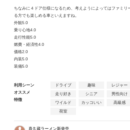
ちなみに４ドア仕様になるため、考えようによってはファミリ
る方でも楽しめる車といえますね。
外観
5.0
乗り心地
4.0
走行性能
5.0
燃費・経済性
4.0
価格
2.0
内装
5.0
装備
5.0
利用シーン
ドライブ
趣味
レジャー
オススメ
走り好き
シニア
男性向け
特徴
ワイルド
カッコいい
高級感
荷室
喜久蔵ラーメン新発売