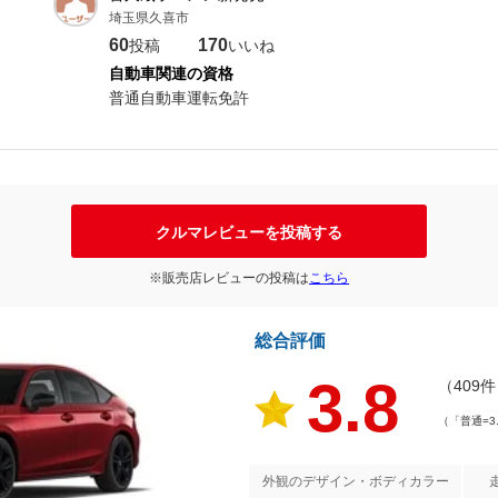
埼玉県久喜市
60
170
投稿
いいね
自動車関連の資格
普通自動車運転免許
クルマレビューを投稿する
※販売店レビューの投稿は
こちら
総合評価
3.8
（409
（「普通=3
外観のデザイン・ボディカラー