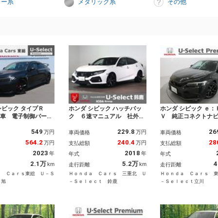
レー系
メタリック系
その他
シビック タイプＲ
ホンダ シビック ハッチバッ
ホンダ シビック ｅ：
古車 電子制御パーキ
ク ６速マニュアル 社外メ
Ｖ 純正コネクトナ
レーキ ブラインドス
モリーナビ フルセグＴＶ
ヤ新品交換 純正前
549
229.8
26
モニター ホンダコネ
ＣＤ＆ＤＶＤ再生 ブルート
ブレコーダー フロ
万円
万円
車両価格
車両価格
応ナビ ＥＴＣ クル
ゥース ＭＳＶ ＵＳＢ バ
電動シート＆ヒータ
564.2
240.4
28
万円
万円
支払総額
支払総額
ントロール ホンダセ
ックカメラ ＥＴＣ車載器
ＳＥサウンドシステ
2023
2018
年
年
年式
年式
グ 障害物センサー
Ｆ＆Ｒドラレコ シートヒー
ウイングスポイラー
グ ＵＳＢ接続 Ｂｌ
ター ＬＥＤオートライト
エアバッグ ワイヤ
2.1万
5.2万
4
km
km
走行距離
走行距離
ｏｏｔｈ対応
スマートキー 禁煙車
器 ＥＴＣ２．０禁
ａ Ｃａｒｓ東総 Ｕ－Ｓ
Ｈｏｎｄａ Ｃａｒｓ 三重北 Ｕ
Ｈｏｎｄａ Ｃａｒｓ 
ｔ旭
－Ｓｅｌｅｃｔ 鈴鹿
－Ｓｅｌｅｃｔ立川