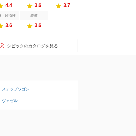
4.4
3.6
3.7
費・経済性
装備
3.6
3.6
シビックのカタログを見る
ステップワゴン
ヴェゼル