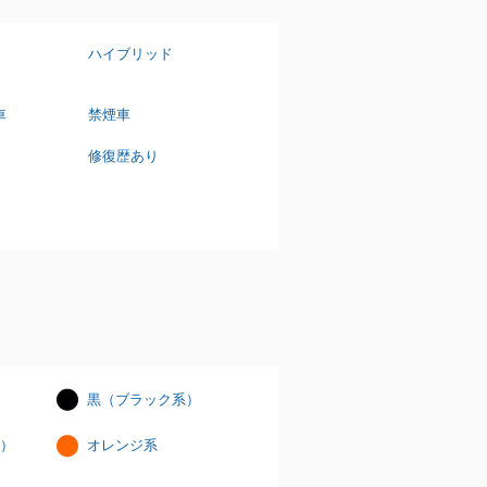
ハイブリッド
車
禁煙車
修復歴あり
黒（ブラック系）
）
オレンジ系