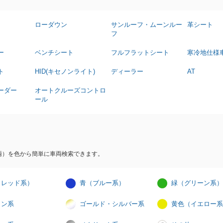
ローダウン
サンルーフ・ムーンルー
革シート
フ
ー
ベンチシート
フルフラットシート
寒冷地仕様
ト
HID(キセノンライト)
ディーラー
AT
ーダー
オートクルーズコントロ
ール
両）を色から簡単に車両検索できます。
（レッド系）
青（ブルー系）
緑（グリーン系）
イン系
ゴールド・シルバー系
黄色（イエロー系