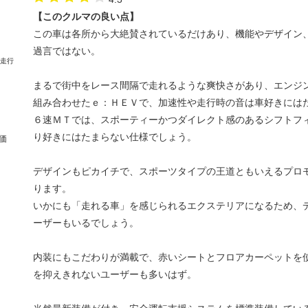
【このクルマの良い点】
この車は各所から大絶賛されているだけあり、機能やデザイン
過言ではない。
まるで街中をレース間隔で走れるような爽快さがあり、エンジ
組み合わせたｅ：ＨＥＶで、加速性や走行時の音は車好きには
６速ＭＴでは、スポーティーかつダイレクト感のあるシフトフ
り好きにはたまらない仕様でしょう。
価
デザインもピカイチで、スポーツタイプの王道ともいえるプロ
ります。
いかにも「走れる車」を感じられるエクステリアになるため、
ーザーもいるでしょう。
内装にもこだわりが満載で、赤いシートとフロアカーペットを
を抑えきれないユーザーも多いはず。