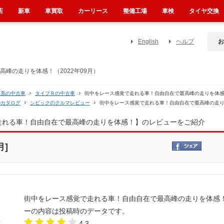
店
新車
車買取
カーリース
整備工場
車検
タイヤ交換
English
ヘルプ
お
峰の走りを体感！（2022年09月）
Ｌ系の中古車
タイプＲの中古車
街中をレース感覚で走れる車！自由自在で最高峰の走りを体
のカタログ
シビックのクルマレビュー
街中をレース感覚で走れる車！自由自在で最高峰の走
で走れる車！自由自在で最高峰の走りを体感！】のレビューをご紹介
月]
街中をレース感覚で走れる車！自由自在で最高峰の走りを体感
ーの内容は投稿時のデータです。
4.3