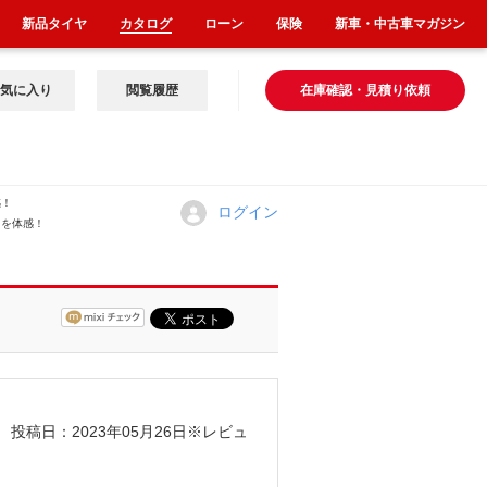
新品タイヤ
カタログ
ローン
保険
新車・中古車マガジン
気に入り
閲覧履歴
在庫確認・見積り依頼
感！
ログイン
りを体感！
！
投稿日：2023年05月26日
※レビュ