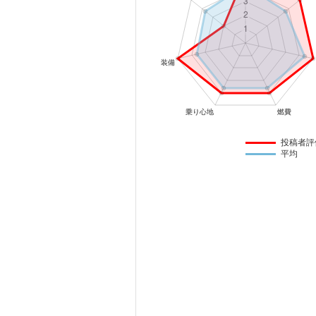
マガジン
車カタログ
自動車ローン
保険
投稿者評
平均
レビュー
価格相場
教習所
用語集