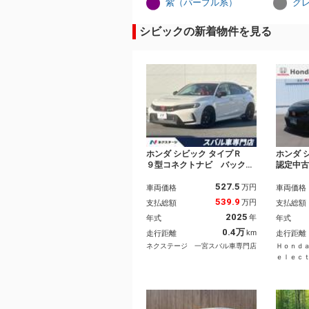
紫（パープル系）
グ
シビックの新着物件を見る
ホンダ シビック タイプＲ
ホンダ 
９型コネクトナビ バックカ
認定中
メラ ドライブレコーダー
ングブ
527.5
ＥＴＣ アルカンターラステ
ポット
万円
車両価格
車両価格
アリング 大型ウイング ブ
クト対
539.9
万円
支払総額
支払総額
レンボキャリパー トリプル
ーズコ
2025
年
年式
年式
センターマフラー 純正１９
ンシン
インチアルミホイール
フルセ
0.4万
km
走行距離
走行距離
ｕｅｔ
ネクステージ 一宮スバル車専門店
Ｈｏｎｄ
ｅｌｅｃ