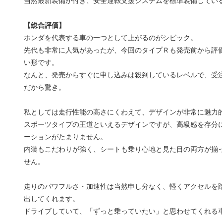
当然最新装備が付き、安全運転支援システムを標準装備してい
【総合評価】
ホンダを代表する車の一つとして上がるのがシビック。
先代も非常に人気があったが、今回のタイプＲも発売前から評
い形です。
なんと、発売からすぐに申し込みは殺到しているレベルで、受
だから驚き。
私としては走行性能の高さにくわえて、デザインが非常に魅力
スポーツタイプの王道といえるデザインですが、高級感を存分
ーションがたまりません。
内装もこだわりが強く、シートも乗り心地と見た目の両方が揃
せん。
走りのパワフルさ・加速性は当然申し分なく、軽くアクセルを
出してくれます。
ドライブしていて、「ずっと乗っていたい」と思わせてくれる