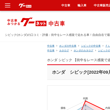
中古車
輸入車
中古車販売
新車
中古車
シビック(ホンダ)の口コミ・評価：街中をレース感覚で走れる車！自由自在で最高
輸入車
中古車
ホンダの中古車
シビックの中古車
Ｆ
中古車
カタログ
ホンダのカタログ
シビック
クルマ買取
ホンダ シビック 【街中をレース感覚
カーリース
ホンダ シビック[2022年09
タイヤ交換
整備工場
車検