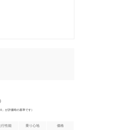
件）
.0」が評価時の基準です）
走行性能
乗り心地
価格