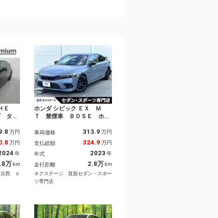
ＨＥ
ホンダ シビック ＥＸ Ｍ
ビ タイ
Ｔ 禁煙車 ＢＯＳＥ ホン
後ドライ
ダコネクトディスプレー バ
9.8
313.9
ント左右
ックカメラ ホンダセンシン
万円
万円
車両価格
ー ＢＯ
グ 純正１８インチＡＷ パ
0.8
324.9
万円
万円
支払総額
ム リヤ
ワーシート シートヒータ
2024
2023
年
年
年式
 サイド
ー ハーフレザー フルＬＥ
レス充電
Ｄヘッド 革巻きステアリン
.8万
2.8万
km
km
走行距離
煙車
グ スマートキー
東京西 Ｕ
ネクステージ 箕面セダン・スポー
ツ専門店