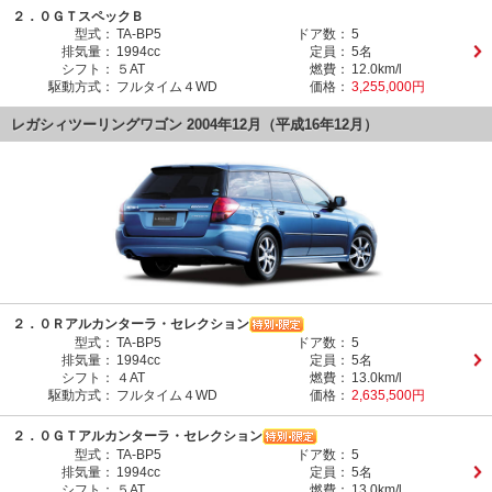
２．０ＧＴスペックＢ
型式：
TA-BP5
ドア数：
5
排気量：
1994cc
定員：
5名
シフト：
５AT
燃費：
12.0km/l
駆動方式：
フルタイム４WD
価格：
3,255,000円
レガシィツーリングワゴン 2004年12月（平成16年12月）
２．０Ｒアルカンターラ・セレクション
型式：
TA-BP5
ドア数：
5
排気量：
1994cc
定員：
5名
シフト：
４AT
燃費：
13.0km/l
駆動方式：
フルタイム４WD
価格：
2,635,500円
２．０ＧＴアルカンターラ・セレクション
型式：
TA-BP5
ドア数：
5
排気量：
1994cc
定員：
5名
シフト：
５AT
燃費：
13.0km/l