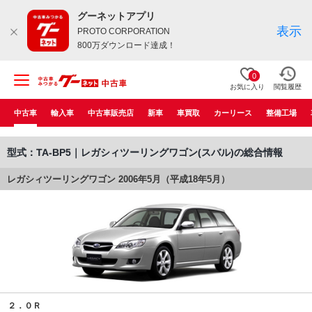
グーネットアプリ
表示
PROTO CORPORATION
800万ダウンロード達成！
0
お気に入り
閲覧履歴
中古車
輸入車
中古車販売店
新車
車買取
カーリース
整備工場
型式：TA-BP5｜レガシィツーリングワゴン(スバル)の総合情報
レガシィツーリングワゴン 2006年5月（平成18年5月）
２．０Ｒ