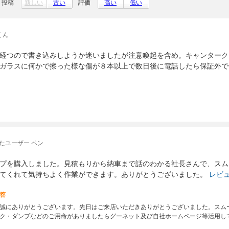
投稿
新しい
古い
評価
高い
低い
くん
経つので書き込みしようか迷いましたが注意喚起を含め。キャンターク
ガラスに何かで擦った様な傷が８本以上で数日後に電話したら保証外で
たユーザー ペン
プを購入しました。見積もりから納車まで話のわかる社長さんで、スム
てくれて気持ちよく作業ができます。ありがとうございました。
レビ
答
誠にありがとうございます。先日はご来店いただきありがとうございました。スム
ク・ダンプなどのご用命がありましたらグーネット及び自社ホームページ等活用し