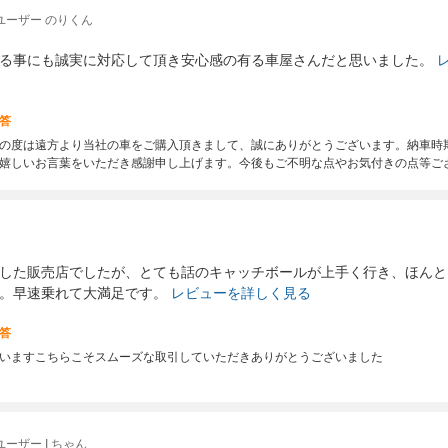
ユーザー のりくん
る事にも誠実に対応して頂き安心感の有る車屋さんだと思いました。
答
の度は遠方より当社の車をご購入頂きまして、誠にありがとうございます。納車時
嬉しいお言葉をいただき感謝申し上げます。今後もご不明な点やお気付きの点等ご
した販売店でしたが、とても話のキャッチボールが上手く行き、ほんと
。早速乗れて大満足です。
レビューを詳しく見る
答
いますこちらこそスムーズな取引していただきありがとうございました
ーザー I ちゃん