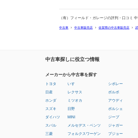
（有）フィールド・ガレージの評判・口コミ 
中古車
中古車販売店
佐賀県の中古車販売店
中古車探しに役立つ情報
メーカーから中古車を探す
トヨタ
いすゞ
シボレー
日産
レクサス
ボルボ
ホンダ
ミツオカ
アウディ
スズキ
日野
ポルシェ
ダイハツ
MINI
ジープ
スバル
メルセデス・ベンツ
ジャガー
三菱
フォルクスワーゲン
プジョー