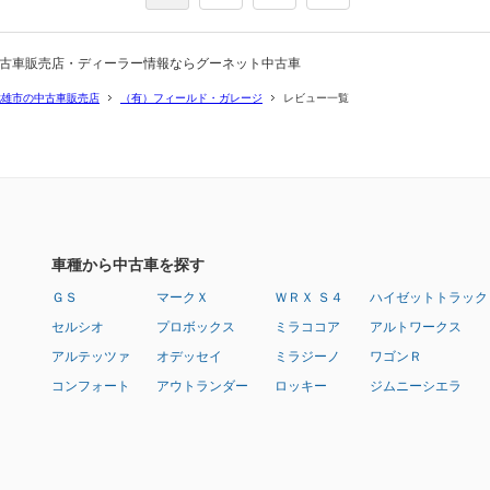
中古車販売店・ディーラー情報ならグーネット中古車
武雄市の中古車販売店
（有）フィールド・ガレージ
レビュー一覧
車種から中古車を探す
ＧＳ
マークＸ
ＷＲＸ Ｓ４
ハイゼットトラック
セルシオ
プロボックス
ミラココア
アルトワークス
アルテッツァ
オデッセイ
ミラジーノ
ワゴンＲ
コンフォート
アウトランダー
ロッキー
ジムニーシエラ