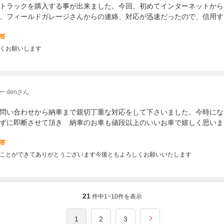
トラックを購入する事が出来ました。今回、初めてインターネットから
、フィールドガレージさんからの連絡、対応が迅速だったので、信用す
答
くお願いします
 denさん
問い合わせから納車まで親切丁重な対応をして下さいました。今時にな
ずに即断させて頂き 納車のお車も値段以上のいいお車で嬉しく思いま
答
ことができてありがとうございます今後ともよろしくお願いいたします
21
件中
1~10
件を表示
1
2
3