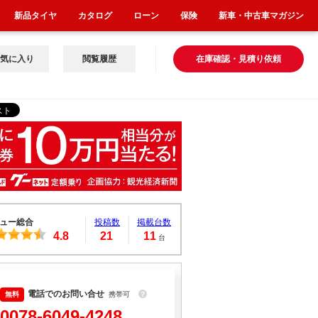
新品タイヤ
カタログ
ローン
保険
新車・中古車マガジン
気に入り
閲覧履歴
在庫確認・見積り依頼
ュー総合
投稿数
掲載台数
4.8
21
11
台
電話でのお問い合せ
携帯可
？
0078-6049-4248