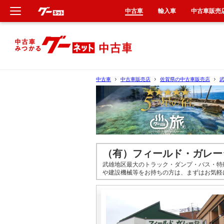
中古車
輸入車
中古車販売
新車
中古車
中古車
中古車販売店
佐賀県の中古車販売店
輸入車
クルマ買取
カーリース
（有）フィールド・ガレー
武雄地区最大のトラック・ダンプ・バス・特
タイヤ交換
や建設機械等をお持ちの方は、まずはお気軽
整備工場
車検