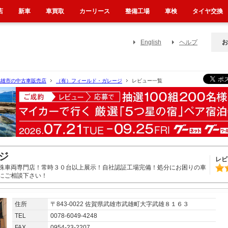
店
新車
車買取
カーリース
整備工場
車検
タイヤ交換
English
ヘルプ
お
武雄市の中古車販売店
（有）フィールド・ガレージ
レビュー一覧
ジ
レビ
殊車両専門店！常時３０台以上展示！自社認証工場完備！処分にお困りの車
にご相談下さい！
住所
〒843-0022 佐賀県武雄市武雄町大字武雄８１６３
TEL
0078-6049-4248
FAX
0954-23-2207