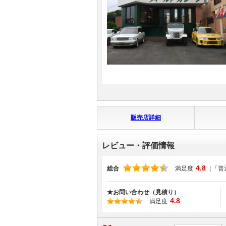
マガジン
車カタログ
自動車ローン
保険
販売店詳細
レビュー
レビュー・評価情報
価格相場
4.8
総合
満足度
（「普
教習所
★お問い合わせ（見積り）
用語集
4.8
満足度