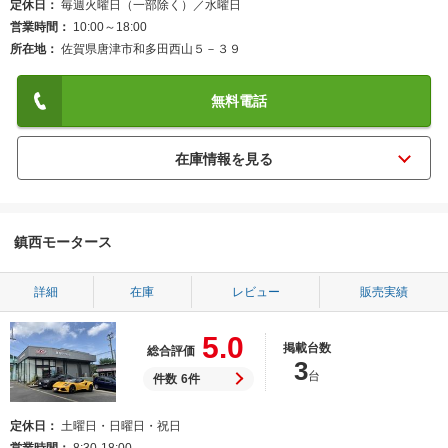
定休日
毎週火曜日（一部除く）／水曜日
営業時間
10:00～18:00
所在地
佐賀県唐津市和多田西山５－３９
無料電話
鎮西モータース
詳細
在庫
レビュー
販売実績
5.0
掲載台数
総合評価
3
台
件数
6件
定休日
土曜日・日曜日・祝日