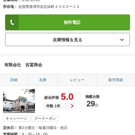
営業時間
8:30-18:00
所在地
佐賀県唐津市佐志浜町４３０２ー１５
無料電話
有限会社 吉冨商会
詳細
在庫
レビュー
販売実績
5.0
掲載台数
総合評価
29
台
件数
1件
キャンペーン
グークーポン
定休日
第2土曜日・毎週日曜日・祝日
営業時間
8：30～18：00