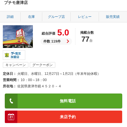
プチモ唐津店
詳細
在庫
グループ店
レビュー
販売実績
5.0
掲載台数
総合評価
77
台
件数
119件
キャンペーン
グークーポン
定休日
火曜日、水曜日、12月27日～1月2日（年末年始休暇）
営業時間
10：00～18：00
所在地
佐賀県唐津市鏡４５２０－４
無料電話
来店予約