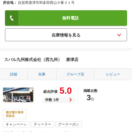
所在地
佐賀県唐津市和多田西山９番３１号
無料電話
スバル九州株式会社（西九州） 唐津店
詳細
在庫
グループ店
レビュー
5.0
掲載台数
総合評価
3
台
件数
1件
キャンペーン
ディーラー
グークーポン