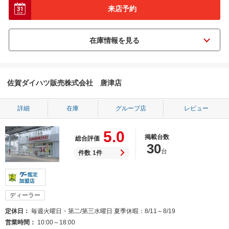
来店予約
佐賀ダイハツ販売株式会社 唐津店
詳細
在庫
グループ店
レビュー
5.0
掲載台数
総合評価
30
台
件数
1件
ディーラー
定休日
毎週火曜日・第二/第三水曜日 夏季休暇：8/11～8/19
営業時間
10:00～18:00