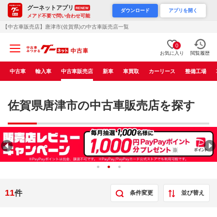
グーネットアプリ
RENEW
ダウンロード
アプリを開く
メアド不要で問い合わせ可能
【中古車販売店】唐津市(佐賀県)の中古車販売店一覧
0
お気に入り
閲覧履歴
中古車
輸入車
中古車販売店
新車
車買取
カーリース
整備工場
佐賀県唐津市の中古車販売店を探す
11
件
条件変更
並び替え