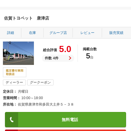
佐賀トヨペット 唐津店
詳細
在庫
グループ店
レビュー
販売実績
5.0
掲載台数
総合評価
5
台
件数
4件
ディーラー
グークーポン
定休日
月曜日
営業時間
10:00～18:00
所在地
佐賀県唐津市和多田大土井５－３８
無料電話