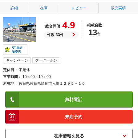
詳細
在庫
レビュー
販売実績
4.9
掲載台数
総合評価
13
台
件数
33件
キャンペーン
グークーポン
定休日
不定休
営業時間
10：00～19：00
所在地
佐賀県佐賀県鳥栖市元町１２９５－１０
無料電話
来店予約