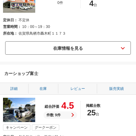
4
0件
台
定休日
不定休
営業時間
10：00～19：30
所在地
佐賀県鳥栖市轟木町１１７３
カーショップ富士
詳細
在庫
レビュー
販売実績
4.5
掲載台数
総合評価
25
台
件数
9件
キャンペーン
グークーポン