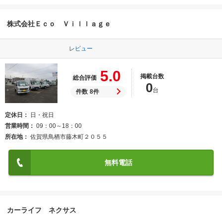
株式会社Ｅｃｏ Ｖｉｌｌａｇｅ
レビュー
5.0
掲載台数
総合評価
0
台
件数
8件
定休日
日・祝日
営業時間
09：00～18：00
所在地
佐賀県鳥栖市藤木町２０５５
無料電話
カーライフ ネクサス