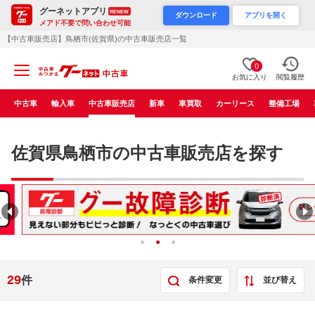
グーネットアプリ
RENEW
ダウンロード
アプリを開く
メアド不要で問い合わせ可能
【中古車販売店】鳥栖市(佐賀県)の中古車販売店一覧
0
お気に入り
閲覧履歴
中古車
輸入車
中古車販売店
新車
車買取
カーリース
整備工場
佐賀県鳥栖市の中古車販売店を探す
29
件
条件変更
並び替え