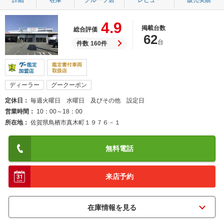
詳細
在庫
グループ店
レビュー
販売実績
4.9
掲載台数
総合評価
62
台
件数
160件
ディーラー
グークーポン
定休日
毎週火曜日 水曜日 及びその他 設定日
営業時間
10：00～18：00
所在地
佐賀県鳥栖市真木町１９７６－１
無料電話
来店予約