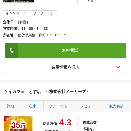
台
キャンペーン
グークーポン
定休日
日曜日
営業時間
11：00～19：00
所在地
佐賀県鳥栖市原町１３３５－２
無料電話
ケイカフェ とす店 ～株式会社メーカーズ～
詳細
在庫
グループ店
レビュー
販売実績
4.3
掲載台数
総合評価
95
台