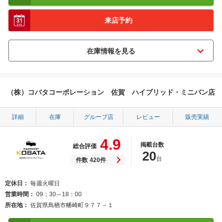
来店予約
（株）コバタコーポレーション 佐賀 ハイブリッド・ミニバン店
詳細
在庫
グループ店
レビュー
販売実績
4.9
掲載台数
総合評価
20
台
件数
420件
定休日
毎週火曜日
営業時間
09：30～18：00
所在地
佐賀県鳥栖市幡崎町９７７－１