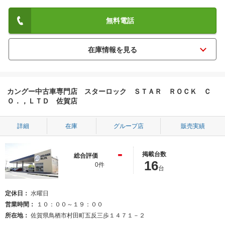
無料電話
カングー中古車専門店 スターロック ＳＴＡＲ ＲＯＣＫ Ｃ
Ｏ．，ＬＴＤ 佐賀店
詳細
在庫
グループ店
販売実績
-
掲載台数
総合評価
16
0件
台
定休日
水曜日
営業時間
１０：００～１９：００
所在地
佐賀県鳥栖市村田町五反三歩１４７１－２