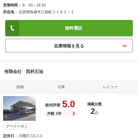
営業時間
9：00～18:30
所在地
佐賀県鳥栖市江島町３１８２－１
無料電話
有限会社 西村石油
詳細
在庫
レビュー
5.0
掲載台数
総合評価
2
台
件数
2件
グークーポン
定休日
日曜日 1/1.2.3