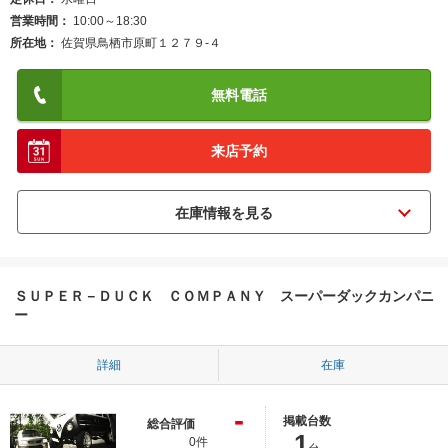
営業時間
10:00～18:30
所在地
佐賀県鳥栖市原町１２７９‐４
無料電話
来店予約
ＳＵＰＥＲ－ＤＵＣＫ ＣＯＭＰＡＮＹ スーパーダックカンパニ
ー
詳細
在庫
-
掲載台数
総合評価
1
0件