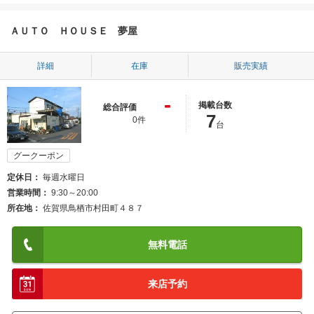
ＡＵＴＯ ＨＯＵＳＥ 夢屋
詳細
在庫
販売実績
-
掲載台数
総合評価
7
0件
台
グークーポン
定休日
毎週水曜日
営業時間
9:30～20:00
所在地
佐賀県鳥栖市村田町４８７
無料電話
来店予約