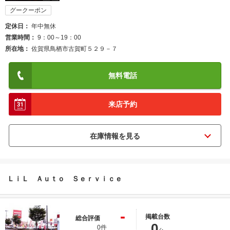
グークーポン
定休日
年中無休
営業時間
9：00～19：00
所在地
佐賀県鳥栖市古賀町５２９－７
無料電話
来店予約
ＬｉＬ Ａｕｔｏ Ｓｅｒｖｉｃｅ
-
掲載台数
総合評価
0
0件