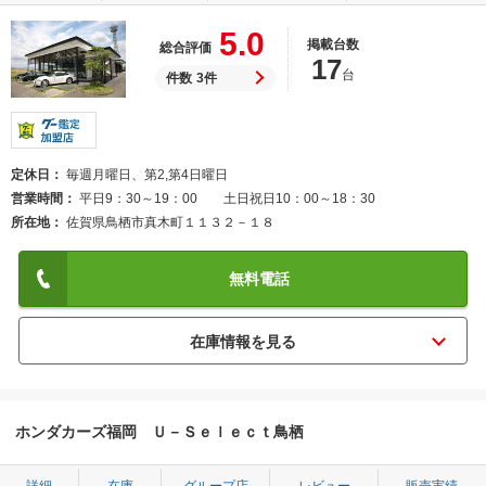
5.0
掲載台数
総合評価
17
台
件数
3件
定休日
毎週月曜日、第2,第4日曜日
営業時間
平日9：30～19：00 土日祝日10：00～18：30
所在地
佐賀県鳥栖市真木町１１３２－１８
無料電話
ホンダカーズ福岡 Ｕ－Ｓｅｌｅｃｔ鳥栖