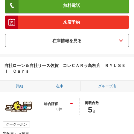
無料電話
来店予約
自社ローン＆自社リース佐賀 コレＣＡＲラ鳥栖店 ＲＹＵＳＥ
Ｉ Ｃａｒｓ
詳細
在庫
グループ店
-
掲載台数
総合評価
5
0件
台
グークーポン
定休日
水曜日