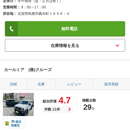
定休日
年中無休（盆・正月は除く）
営業時間
9：00～17：00
所在地
佐賀県鳥栖市轟木町１８９８－６
無料電話
カールミア (株)クルーズ
詳細
在庫
レビュー
販売実績
4.7
掲載台数
総合評価
29
台
件数
21件