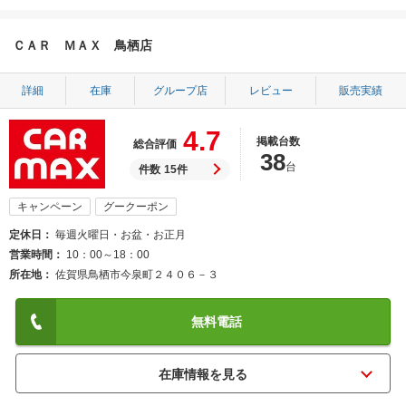
ＣＡＲ ＭＡＸ 鳥栖店
詳細
在庫
グループ店
レビュー
販売実績
4.7
掲載台数
総合評価
38
台
件数
15件
キャンペーン
グークーポン
定休日
毎週火曜日・お盆・お正月
営業時間
10：00～18：00
所在地
佐賀県鳥栖市今泉町２４０６－３
無料電話