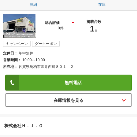
詳細
在庫
-
掲載台数
総合評価
1
0件
台
キャンペーン
グークーポン
定休日
年中無休
営業時間
10:00～19:00
所在地
佐賀県鳥栖市酒井西町８０１－２
無料電話
株式会社Ｈ．Ｊ．Ｇ