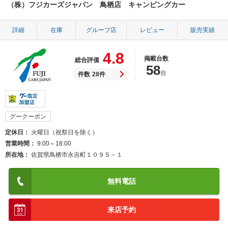
（株）フジカーズジャパン 鳥栖店 キャンピングカー
詳細
在庫
グループ店
レビュー
販売実績
4.8
掲載台数
総合評価
58
台
件数
28件
グークーポン
定休日
火曜日（祝祭日を除く）
営業時間
9:00～18:00
所在地
佐賀県鳥栖市永吉町１０９５－１
無料電話
来店予約