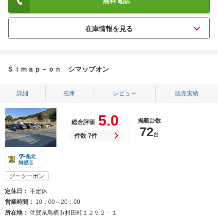
無料電話
Ｓｉｍａｐ－ｏｎ シマップオン
詳細
在庫
レビュー
販売実績
5.0
掲載台数
総合評価
72
台
件数
7件
グークーポン
定休日
不定休
営業時間
10：00～20：00
所在地
佐賀県鳥栖市村田町１２９２－１