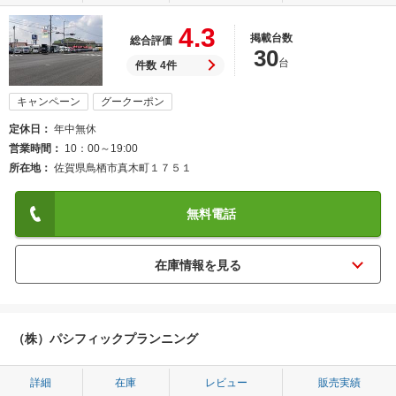
4.3
掲載台数
総合評価
30
台
件数
4件
キャンペーン
グークーポン
定休日
年中無休
営業時間
10：00～19:00
所在地
佐賀県鳥栖市真木町１７５１
無料電話
（株）パシフィックプランニング
詳細
在庫
レビュー
販売実績