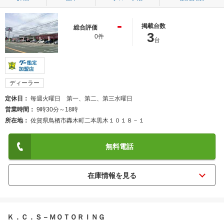
-
掲載台数
総合評価
3
0件
台
ディーラー
定休日
毎週火曜日 第一、第二、第三水曜日
営業時間
9時30分～18時
所在地
佐賀県鳥栖市轟木町二本黒木１０１８－１
無料電話
Ｋ．Ｃ．Ｓ－ＭＯＴＯＲＩＮＧ