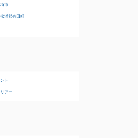
神埼市
西松浦郡有田町
タント
ハリアー