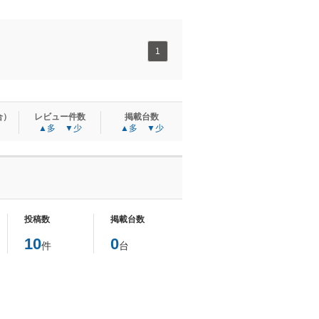
1
合）
レビュー件数
掲載台数
▲多
▼少
▲多
▼少
投稿数
掲載台数
10
0
件
台