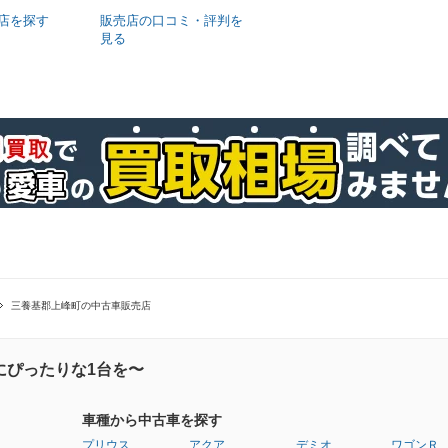
店を探す
販売店の口コミ・評判を
見る
三養基郡上峰町の中古車販売店
にぴったりな1台を〜
車種から中古車を探す
プリウス
アクア
デミオ
ワゴンＲ