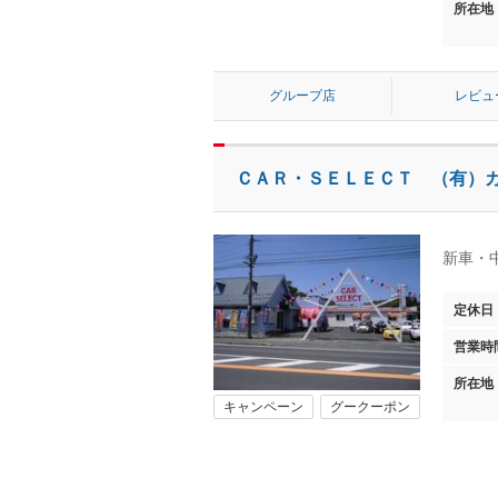
所在地
グループ店
レビュ
ＣＡＲ・ＳＥＬＥＣＴ （有）
新車・
定休日
営業時
所在地
キャンペーン
グークーポン