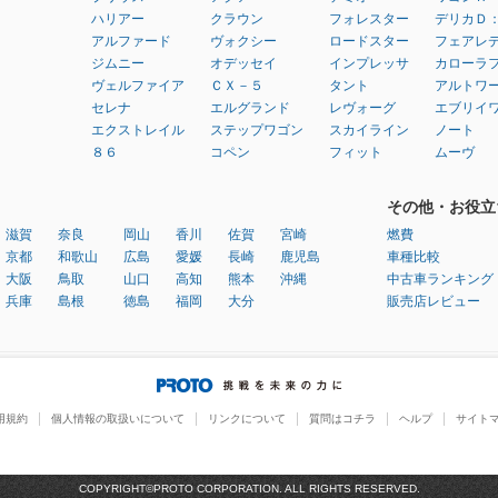
ハリアー
クラウン
フォレスター
デリカＤ
アルファード
ヴォクシー
ロードスター
フェアレ
ジムニー
オデッセイ
インプレッサ
カローラ
ヴェルファイア
ＣＸ－５
タント
アルトワ
セレナ
エルグランド
レヴォーグ
エブリイ
エクストレイル
ステップワゴン
スカイライン
ノート
８６
コペン
フィット
ムーヴ
その他・お役立
滋賀
奈良
岡山
香川
佐賀
宮崎
燃費
京都
和歌山
広島
愛媛
長崎
鹿児島
車種比較
大阪
鳥取
山口
高知
熊本
沖縄
中古車ランキング
兵庫
島根
徳島
福岡
大分
販売店レビュー
用規約
個人情報の取扱いについて
リンクについて
質問はコチラ
ヘルプ
サイト
COPYRIGHT©PROTO CORPORATION. ALL RIGHTS RESERVED.