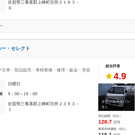
佐賀県三養基郡上峰町坊所２１８３－
６
ー
カー・セレクト
総合評価
中古車・部品販売・車検整備・修理・鈑金・塗装
4.9
日曜日
9：00～19：00
間
タウンエースバン
佐賀県三養基郡上峰町坊所２３９３－
ＧＬ
１
支払総額
（税込）
126.7
万円
車両本体価格
（税込）
115.1