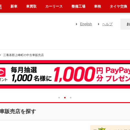
店
新車
車買取
カーリース
整備工場
車検
タイヤ交換
English
ヘルプ
お
三養基郡上峰町の中古車販売店
1
2
3
車販売店を探す