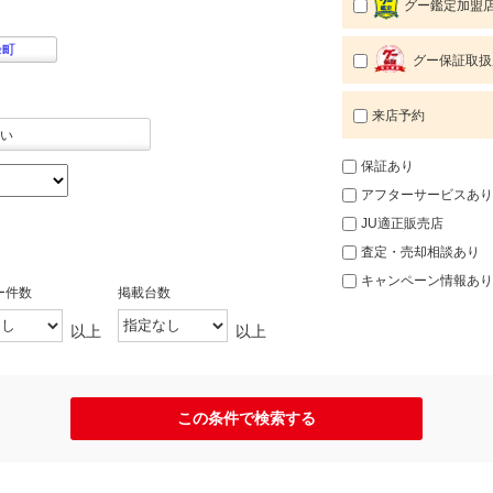
グー鑑定加盟
峰町
グー保証取扱
来店予約
い
保証あり
アフターサービスあり
JU適正販売店
査定・売却相談あり
キャンペーン情報あり
ー件数
掲載台数
以上
以上
この条件で検索する