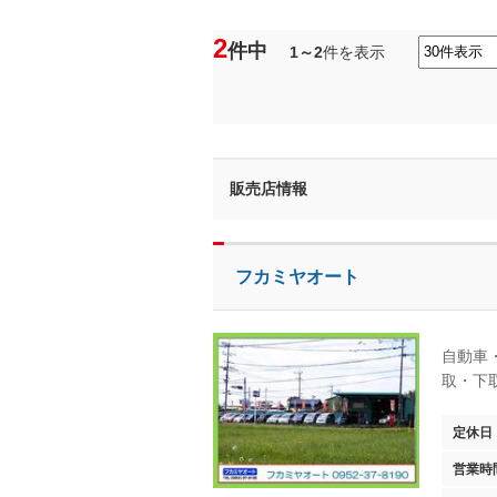
2
件中
1～2
件を表示
販売店情報
フカミヤオート
自動車
取・下
定休日
営業時