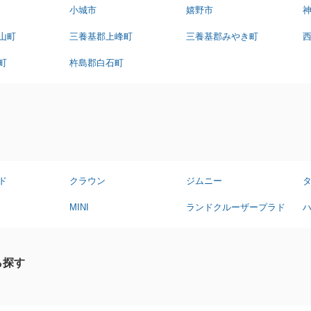
小城市
嬉野市
山町
三養基郡上峰町
三養基郡みやき町
町
杵島郡白石町
ド
クラウン
ジムニー
MINI
ランドクルーザープラド
ら探す