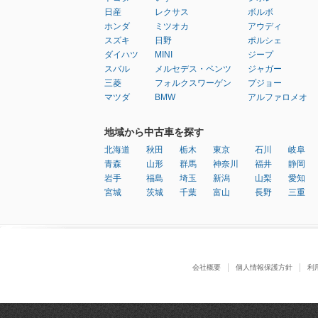
日産
レクサス
ボルボ
ホンダ
ミツオカ
アウディ
スズキ
日野
ポルシェ
ダイハツ
MINI
ジープ
スバル
メルセデス・ベンツ
ジャガー
三菱
フォルクスワーゲン
プジョー
マツダ
BMW
アルファロメオ
地域から中古車を探す
北海道
秋田
栃木
東京
石川
岐阜
青森
山形
群馬
神奈川
福井
静岡
岩手
福島
埼玉
新潟
山梨
愛知
宮城
茨城
千葉
富山
長野
三重
会社概要
個人情報保護方針
利