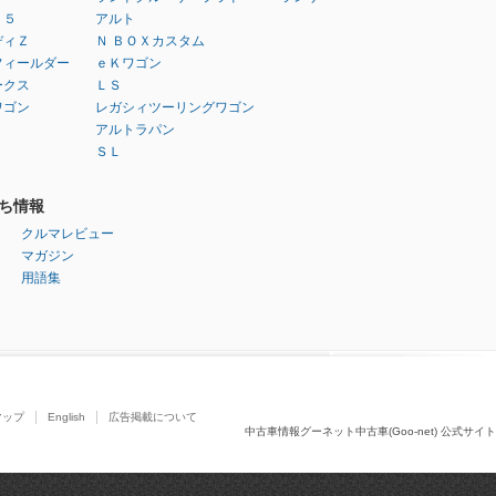
：５
アルト
ディＺ
Ｎ ＢＯＸカスタム
フィールダー
ｅＫワゴン
ークス
ＬＳ
ワゴン
レガシィツーリングワゴン
アルトラパン
ＳＬ
ち情報
クルマレビュー
マガジン
用語集
マップ
English
広告掲載について
中古車情報グーネット中古車(Goo-net) 公式サイト