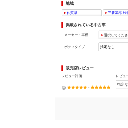
地域
マガジン
佐賀県
三養基郡上
掲載されている中古車
車カタログ
メーカー・車種
選択してくださ
自動車ローン
ボディタイプ
保険
販売店レビュー
レビュー
レビュー評価
レビュ
価格相場
～
教習所
用語集