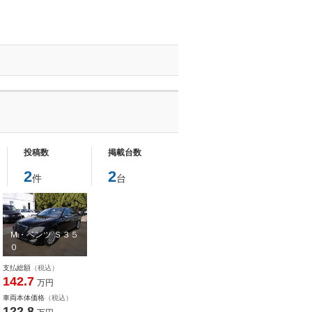
投稿数
掲載台数
2
2
件
台
Ｍ・ベンツ Ｓ３５
０
支払総額
（税込）
142.7
万円
車両本体価格
（税込）
122.8