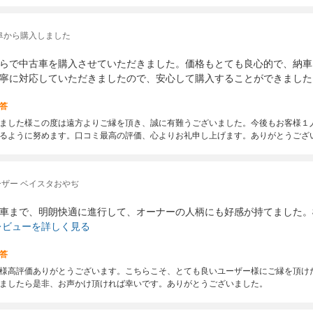
阜から購入しました
らで中古車を購入させていただきました。価格もとても良心的で、納車
寧に対応していただきましたので、安心して購入することができました
答
ました様この度は遠方よりご縁を頂き、誠に有難うございました。今後もお客様１
るように努めます。口コミ最高の評価、心よりお礼申し上げます。ありがとうござ
ザー ベイスタおやぢ
車まで、明朗快適に進行して、オーナーの人柄にも好感が持てました。
レビューを詳しく見る
答
様高評価ありがとうございます。こちらこそ、とても良いユーザー様にご縁を頂け
ましたら是非、お声かけ頂ければ幸いです。ありがとうございました。