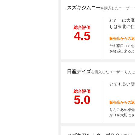
スズキジムニー
を購入したユーザー 
わたしは大魔
しは東北に住
総合評価
4.5
販売店からの返
ヤギ様口コミ心
を軽減出来るよ
日産デイズ
を購入したユーザー りん
とても良い所
総合評価
5.0
販売店からの返
りんごあめ様先
がりを大切にさ