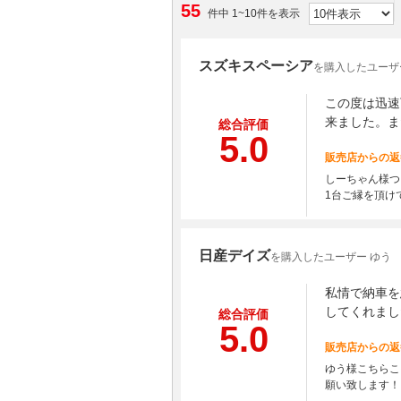
55
件中 1~10件を表示
スズキスペーシア
を購入したユーザ
この度は迅速
来ました。ま
総合評価
5.0
販売店からの返
しーちゃん様つ
1台ご縁を頂け
日産デイズ
を購入したユーザー ゆう
私情で納車を
してくれまし
総合評価
5.0
販売店からの返
ゆう様こちらこ
願い致します！