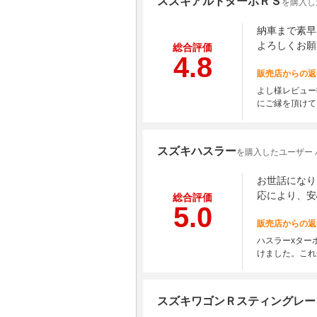
スズキアルトターボＲＳ
を購入し
納車まで素早
よろしくお願
総合評価
4.8
販売店からの返
よし様レビュー
にご縁を頂けて
スズキハスラー
を購入したユーザー 
お世話になり
応により、安
総合評価
5.0
販売店からの返
ハスラーxター
けました。これ
スズキワゴンＲスティングレー