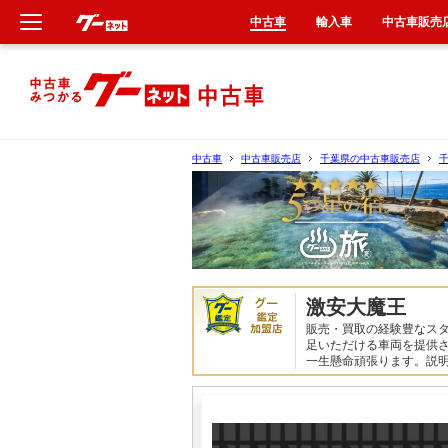
中古車
輸入車
中古車販売
新車
中古車
中古車
中古車販売店
千葉県の中古車販売店
輸入車
クルマ買取
カーリース
激安大魔王
販売・買取の経験豊なス
タイヤ交換
足いただける車両を提供
一生懸命頑張ります。説
整備工場
車検