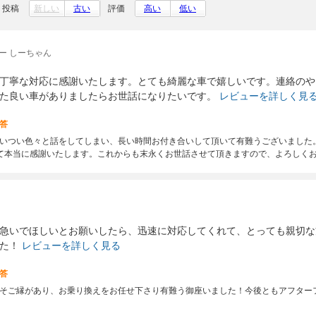
投稿
新しい
古い
評価
高い
低い
ー しーちゃん
丁寧な対応に感謝いたします。とても綺麗な車で嬉しいです。連絡のや
た良い車がありましたらお世話になりたいです。
レビューを詳しく見
答
いつい色々と話をしてしまい、長い時間お付き合いして頂いて有難うございました
て本当に感謝いたします。これからも末永くお世話させて頂きますので、よろしく
急いでほしいとお願いしたら、迅速に対応してくれて、とっても親切な
た！
レビューを詳しく見る
答
そご縁があり、お乗り換えをお任せ下さり有難う御座いました！今後ともアフター