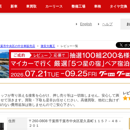
店
新車
車買取
カーリース
整備工場
車検
タイヤ交換
English
ヘルプ
お
千葉市中央区の中古車販売店
激安大魔王
レビュー一覧
レビ
タッフが寄り添える接客を心がけ、押し売り等は一切致しません。安心して満
させて頂きます。買取・下取も是非お任せください。高価買取、他社に負けず
明のない費用追加は致しませんのでご安心下さい。
住所
〒260-0808 千葉県千葉市中央区星久喜町１１５７－４８－
２０１