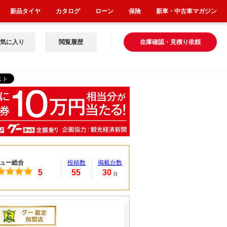
新品タイヤ
カタログ
ローン
保険
新車・中古車マガジン
気に入り
閲覧履歴
在庫確認・見積り依頼
ュー総合
投稿数
掲載台数
5
55
30
台