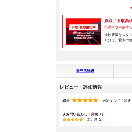
買取／下取高
不動車や事故車
経験豊富なスタッ
０分で、愛車の価
販売店詳細
レビュー・評価情報
5
総合
満足度
（「普通
★お問い合わせ（見積り）
5
満足度