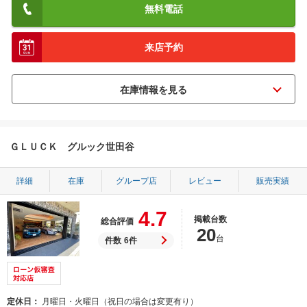
無料電話
来店予約
ＧＬＵＣＫ グルック世田谷
詳細
在庫
グループ店
レビュー
販売実績
4.7
掲載台数
総合評価
20
台
件数
6件
定休日
月曜日・火曜日（祝日の場合は変更有り）