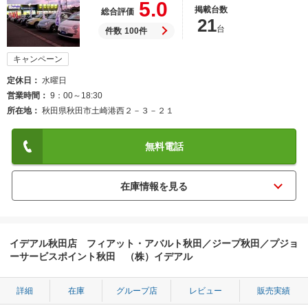
5.0
掲載台数
総合評価
21
台
件数
100件
キャンペーン
定休日
水曜日
営業時間
9：00～18:30
所在地
秋田県秋田市土崎港西２－３－２１
無料電話
イデアル秋田店 フィアット・アバルト秋田／ジープ秋田／プジョ
ーサービスポイント秋田 （株）イデアル
詳細
在庫
グループ店
レビュー
販売実績