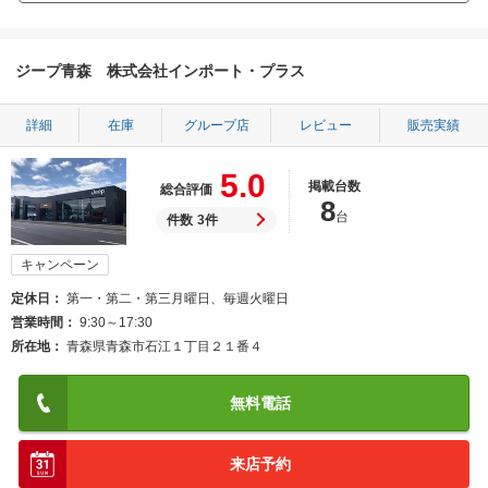
ジープ青森 株式会社インポート・プラス
詳細
在庫
グループ店
レビュー
販売実績
5.0
掲載台数
総合評価
8
台
件数
3件
キャンペーン
定休日
第一・第二・第三月曜日、毎週火曜日
営業時間
9:30～17:30
所在地
青森県青森市石江１丁目２１番４
無料電話
来店予約