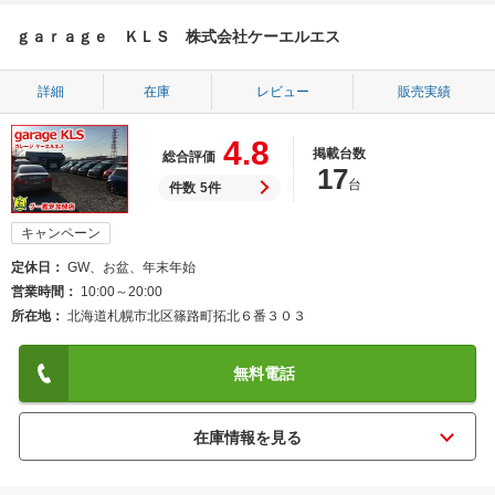
ｇａｒａｇｅ ＫＬＳ 株式会社ケーエルエス
詳細
在庫
レビュー
販売実績
4.8
掲載台数
総合評価
17
台
件数
5件
キャンペーン
定休日
GW、お盆、年末年始
営業時間
10:00～20:00
所在地
北海道札幌市北区篠路町拓北６番３０３
無料電話