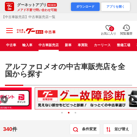
グーネットアプリ
RENEW
ダウンロード
アプリを開く
メアド不要で問い合わせ可能
【中古車販売店】中古車販売店一覧
0
お気に入り
閲覧履歴
中古車
輸入車
中古車販売店
新車
車買取
カーリース
整備工場
アルファロメオの中古車販売店を全
国から探す
340
件
条件変更
並び替え