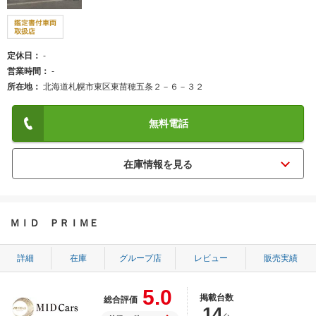
定休日
-
営業時間
-
所在地
北海道札幌市東区東苗穂五条２－６－３２
無料電話
ＭＩＤ ＰＲＩＭＥ
詳細
在庫
グループ店
レビュー
販売実績
5.0
掲載台数
総合評価
14