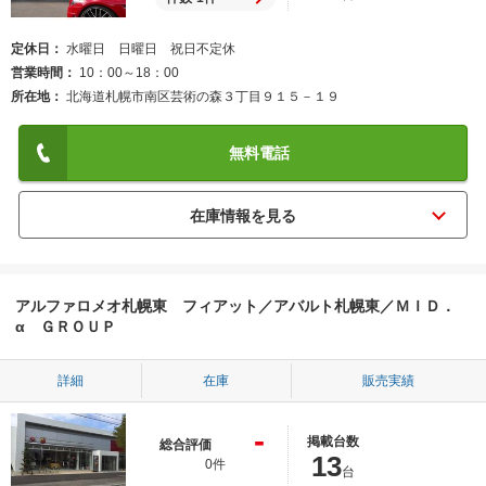
定休日
水曜日 日曜日 祝日不定休
営業時間
10：00～18：00
所在地
北海道札幌市南区芸術の森３丁目９１５－１９
無料電話
アルファロメオ札幌東 フィアット／アバルト札幌東／ＭＩＤ．
α ＧＲＯＵＰ
詳細
在庫
販売実績
-
掲載台数
総合評価
13
0件
台