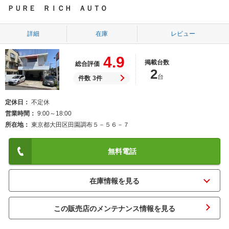
ＰＵＲＥ ＲＩＣＨ ＡＵＴＯ
詳細
在庫
レビュー
4.9
掲載台数
総合評価
2
台
件数
3件
定休日
不定休
営業時間
9:00～18:00
所在地
東京都大田区田園調布５－５６－７
無料電話
この販売店のメンテナンス情報を見る