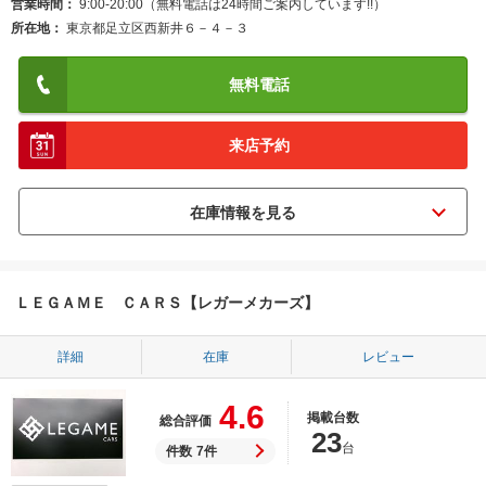
営業時間
9:00-20:00（無料電話は24時間ご案内しています!!）
所在地
東京都足立区西新井６－４－３
無料電話
来店予約
ＬＥＧＡＭＥ ＣＡＲＳ【レガーメカーズ】
詳細
在庫
レビュー
4.6
掲載台数
総合評価
23
台
件数
7件