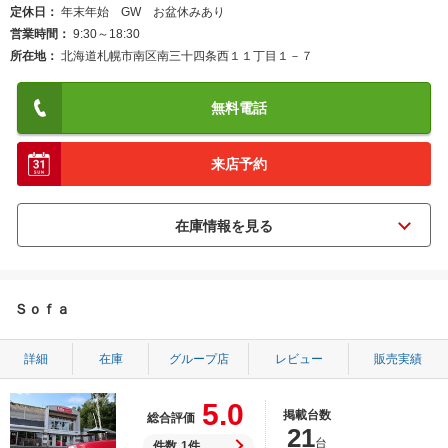
定休日
年末年始 GW お盆休みあり
営業時間
9:30～18:30
所在地
北海道札幌市南区南三十四条西１１丁目１－７
無料電話
来店予約
Ｓｏｆａ
詳細
在庫
グループ店
レビュー
販売実績
5.0
掲載台数
総合評価
21
台
件数
1件