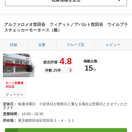
アルファロメオ世田谷 フィアット／アバルト世田谷 ウイルプラ
スチェッカーモータース（株）
詳細
在庫
グループ店
レビュー
4.8
掲載台数
総合評価
15
台
件数
25件
ディーラー
定休日
毎週水曜日 ※定休日が祝祭日と重なる場合は営業日とさせていただ
きます
営業時間
10:00～18:30
所在地
東京都世田谷区世田谷２－４－１１