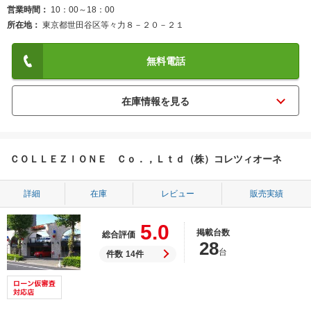
営業時間
10：00～18：00
所在地
東京都世田谷区等々力８－２０－２１
無料電話
ＣＯＬＬＥＺＩＯＮＥ Ｃｏ．，Ｌｔｄ（株）コレツィオーネ
詳細
在庫
レビュー
販売実績
5.0
掲載台数
総合評価
28
台
件数
14件