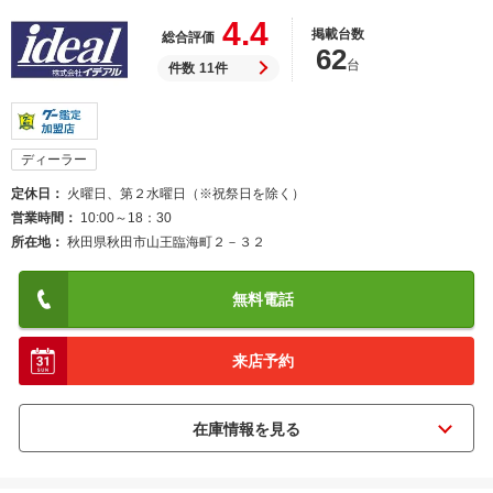
4.4
掲載台数
総合評価
62
台
件数
11件
ディーラー
定休日
火曜日、第２水曜日（※祝祭日を除く）
営業時間
10:00～18：30
所在地
秋田県秋田市山王臨海町２－３２
無料電話
来店予約