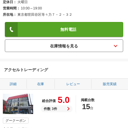
定休日
火曜日
営業時間
10:00～19:00
所在地
東京都世田谷区等々力７－２－３２
無料電話
アクセルトレーディング
詳細
在庫
レビュー
販売実績
5.0
掲載台数
総合評価
15
台
件数
3件
グークーポン