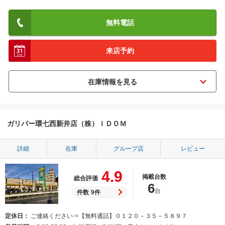
無料電話
来店予約
ガリバー環七西新井店（株）ＩＤＯＭ
詳細
在庫
グループ店
レビュー
4.9
掲載台数
総合評価
6
台
件数
9件
定休日
ご連絡ください⇒【無料通話】０１２０－３５－５８９７