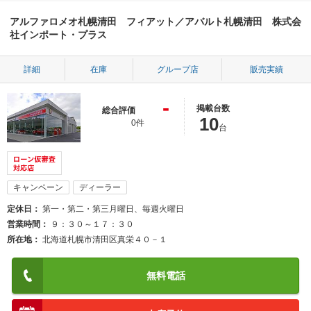
アルファロメオ札幌清田 フィアット／アバルト札幌清田 株式会
社インポート・プラス
詳細
在庫
グループ店
販売実績
-
掲載台数
総合評価
10
0件
台
キャンペーン
ディーラー
定休日
第一・第二・第三月曜日、毎週火曜日
営業時間
９：３０～１７：３０
所在地
北海道札幌市清田区真栄４０－１
無料電話