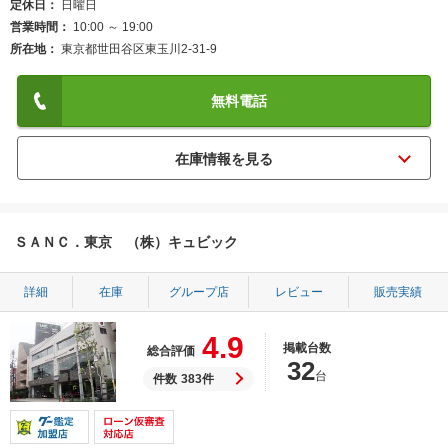
定休日
日曜日
営業時間
10:00 ～ 19:00
所在地
東京都世田谷区東玉川2-31-9
無料電話
ＳＡＮＣ．東京 （株）キュビック
詳細
在庫
グループ店
レビュー
販売実績
4.9
掲載台数
総合評価
32
台
件数
383件