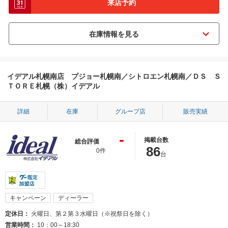
来店予約
イデアル札幌南店 プジョー札幌南／シトロエン札幌南／ＤＳ Ｓ
ＴＯＲＥ札幌（株）イデアル
詳細
在庫
グループ店
販売実績
-
掲載台数
総合評価
86
0件
台
キャンペーン
ディーラー
定休日
火曜日、第２第３水曜日（※祝祭日を除く）
営業時間
10：00～18:30