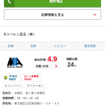
無料電話
モトーレン足立（有）
詳細
在庫
レビュー
販売実績
4.9
掲載台数
総合評価
24
台
件数
65件
キャンペーン
グークーポン
定休日
水曜日・第１第３木曜日
営業時間
09：00～18：00
所在地
東京都足立区南花畑５－２４－３３