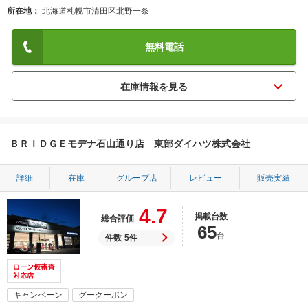
所在地
北海道札幌市清田区北野一条
無料電話
ＢＲＩＤＧＥモデナ石山通り店 東部ダイハツ株式会社
詳細
在庫
グループ店
レビュー
販売実績
4.7
掲載台数
総合評価
65
台
件数
5件
キャンペーン
グークーポン