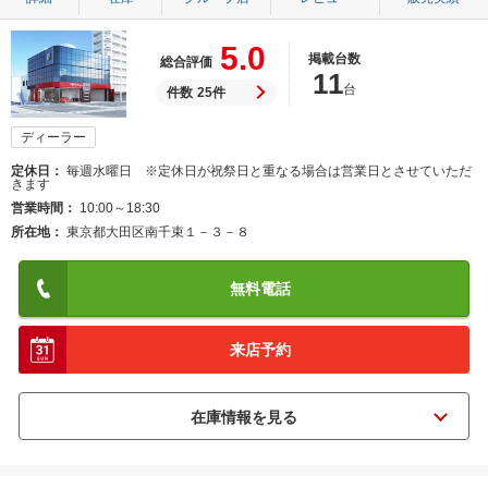
5.0
掲載台数
総合評価
11
台
件数
25件
ディーラー
定休日
毎週水曜日 ※定休日が祝祭日と重なる場合は営業日とさせていただ
きます
営業時間
10:00～18:30
所在地
東京都大田区南千束１－３－８
無料電話
来店予約