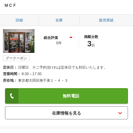
ＭＣＦ
詳細
在庫
販売実績
-
掲載台数
総合評価
3
0件
台
グークーポン
定休日
日曜日 ※ご予約頂ければ定休日でも対応いたします。
営業時間
8:30～17:30
所在地
東京都大田区南千束１－４－３
無料電話