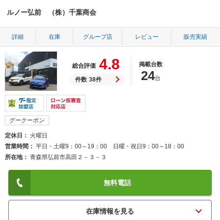
ルノー弘前 （株）千葉商会
詳細
在庫
グループ店
レビュー
販売実績
4.8
掲載台数
総合評価
24
台
件数
38件
グークーポン
定休日
火曜日
営業時間
平日・土曜9：00～19：00 日曜・祝日9：00～18：00
所在地
青森県弘前市高田２－３－３
無料電話