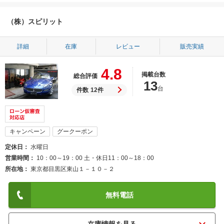
（株）スピリット
詳細
在庫
レビュー
販売実績
4.8
掲載台数
総合評価
13
台
件数
12件
キャンペーン
グークーポン
定休日
水曜日
営業時間
10：00～19：00 土・休日11：00～18：00
所在地
東京都目黒区東山１－１０－２
無料電話