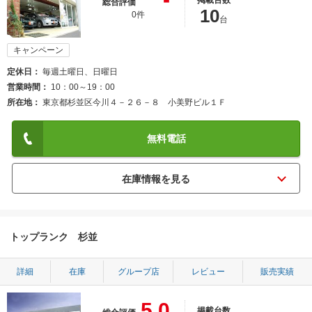
掲載台数
総合評価
10
0件
台
キャンペーン
定休日
毎週土曜日、日曜日
営業時間
10：00～19：00
所在地
東京都杉並区今川４－２６－８ 小美野ビル１Ｆ
無料電話
トップランク 杉並
詳細
在庫
グループ店
レビュー
販売実績
5.0
掲載台数