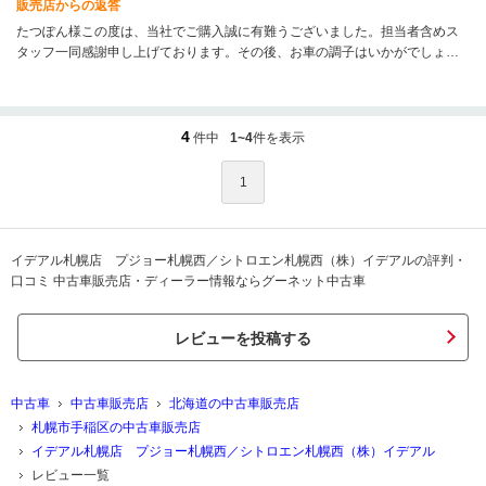
販売店からの返答
たつぽん様この度は、当社でご購入誠に有難うございました。担当者含めス
タッフ一同感謝申し上げております。その後、お車の調子はいかがでしょう
か？不具合等何かございましたら、お気軽にご連絡お願い致します。素敵な
カーライフをお過ごし下さい。
4
件中
1~4
件を表示
1
イデアル札幌店 プジョー札幌西／シトロエン札幌西（株）イデアルの評判・
口コミ 中古車販売店・ディーラー情報ならグーネット中古車
レビューを投稿する
中古車
中古車販売店
北海道の中古車販売店
札幌市手稲区の中古車販売店
イデアル札幌店 プジョー札幌西／シトロエン札幌西（株）イデアル
レビュー一覧