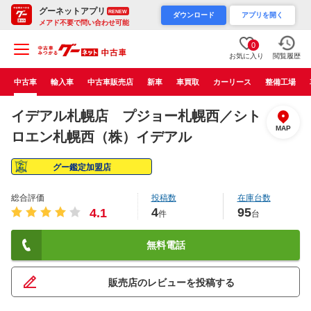
グーネットアプリ
RENEW
ダウンロード
アプリを開く
メアド不要で問い合わせ可能
0
お気に入り
閲覧履歴
中古車
輸入車
中古車販売店
新車
車買取
カーリース
整備工場
イデアル札幌店 プジョー札幌西／シト
MAP
ロエン札幌西（株）イデアル
グー鑑定加盟店
総合評価
投稿数
在庫台数
4
95
4.1
件
台
無料電話
販売店のレビューを投稿する