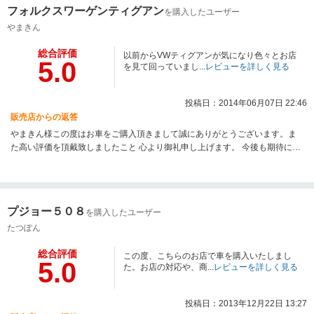
フォルクスワーゲンティグアン
を購入したユーザー
やまきん
総合評価
以前からVWティグアンが気になり色々とお店
5.0
を見て回っていまし...
レビューを詳しく見る
投稿日：2014年06月07日 22:46
販売店からの返答
やまきん様この度はお車をご購入頂きまして誠にありがとうございます。ま
た高い評価を頂戴致しましたこと 心より御礼申し上げます。 今後も期待に応
えられるよう、販売からメンテナンスはもちろん、 自動車保険や、その他お
車に関わる全てのサポートを、精一杯ご提供させて頂ければと存じます。 ど
んな小さなことでも是非、ご相談くださいませ！ 納車の日をスムーズに迎え
られるよう全力で取り組んでいきますので 今後とも末永いお付き合いを、ど
プジョー５０８
を購入したユーザー
うぞ宜しくお願い致します。
たつぽん
総合評価
この度、こちらのお店で車を購入いたしまし
5.0
た。お店の対応や、商...
レビューを詳しく見る
投稿日：2013年12月22日 13:27