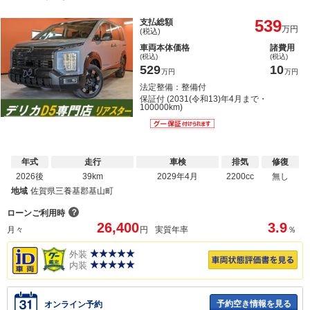
539
支払総額
万円
(税込)
車両本体価格
諸費用
(税込)
(税込)
529
10
万円
万円
法定整備：整備付
保証付 (2031(令和13)年4月まで・
100000km)
年式
走行
車検
排気
修復
2026後
39km
2029年4月
2200cc
無し
地域
佐賀県三養基郡基山町
？
ローンご利用時
26,400
3.9
月々
円
実質年率
％
外装
内装
予約空き情報を見る
オンライン予約