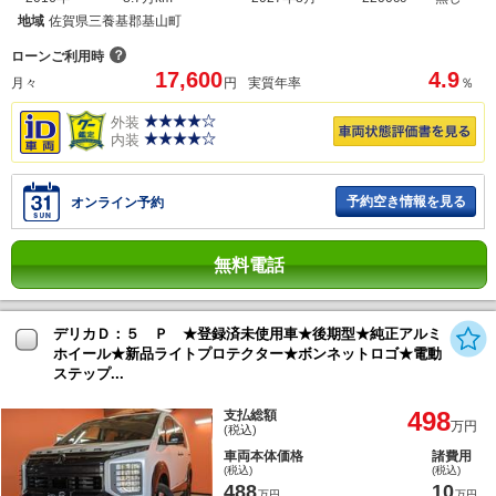
地域
佐賀県三養基郡基山町
？
ローンご利用時
17,600
4.9
月々
円
実質年率
％
外装
内装
予約空き情報を見る
オンライン予約
無料電話
デリカＤ：５ Ｐ ★登録済未使用車★後期型★純正アルミ
ホイール★新品ライトプロテクター★ボンネットロゴ★電動
ステップ...
498
支払総額
万円
(税込)
車両本体価格
諸費用
(税込)
(税込)
488
10
万円
万円