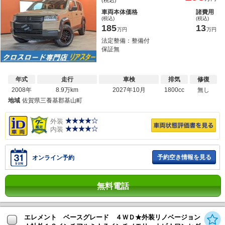
車両本体価格
諸費用
(税込)
(税込)
185
13
万円
万円
法定整備：整備付
保証無
年式
走行
車検
排気
修復
2008年
8.9万km
2027年10月
1800cc
無し
地域
佐賀県三養基郡基山町
外装
内装
予約空き情報を見る
オンライン予約
無料電話
エレメント ベースグレード ４ＷＤ★外装リノベージョン