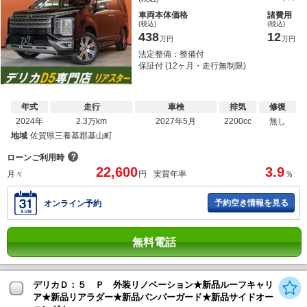
車両本体価格
諸費用
(税込)
(税込)
438
12
万円
万円
法定整備：整備付
保証付 (12ヶ月・走行無制限)
年式
走行
車検
排気
修復
2024年
2.3万km
2027年5月
2200cc
無し
地域
佐賀県三養基郡基山町
？
ローンご利用時
22,600
3.9
月々
円
実質年率
％
予約空き情報を見る
オンライン予約
無料電話
デリカＤ：５ Ｐ 外装リノベーション★新品ルーフキャリ
ア★新品リアラダー★新品バンパーガード★新品サイドオー