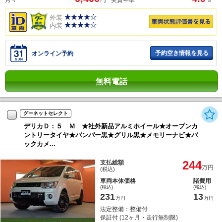
外装
内装
予約空き情報を見る
オンライン予約
無料電話
グーネットセレクト
デリカＤ：５ Ｍ ★社外新品アルミホイール★オープンカ
ントリータイヤ★バンパー黒★グリル黒★メモリーナビ★バ
ックカメ...
244
支払総額
万円
(税込)
車両本体価格
諸費用
(税込)
(税込)
231
13
万円
万円
法定整備：整備付
保証付 (12ヶ月・走行無制限)