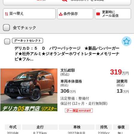
更新時に
条件保存
メール送信
全てチェック
グーネットセレクト
デリカＤ：５ Ｄ パワーパッケージ ★新品バンパーガー
ド★社外アルミ★ジオランダーホワイトレター★メモリーナ
ビ★フル...
319
支払総額
万円
(税込)
車両本体価格
諸費用
(税込)
(税込)
306
13
万円
万円
法定整備：整備付
保証付 (12ヶ月・走行無制限)
年式
走行
車検
排気
修復
2016年
8.7万km
2027年8月
2200cc
無し