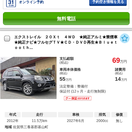
予約空き情報を見る
オンライン予約
無料電話
エクストレイル ２０Ｘｔ ４ＷＤ ★純正アルミ★禁煙車
★純正ナビ★フルセグＴＶ★ＣＤ・ＤＶＤ再生★Ｂｌｕｅｔ
ｏｏｔｈ...
69
支払総額
万円
(税込)
車両本体価格
諸費用
(税込)
(税込)
55
14
万円
万円
法定整備：整備付
保証付 (12ヶ月・走行無制限)
年式
走行
車検
排気
修復
2012年
11.5万km
2027年6月
2000cc
無し
地域
佐賀県三養基郡基山町