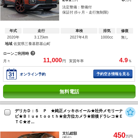
万円
万円
法定整備：整備付
保証付 (6ヶ月・走行無制限)
年式
走行
車検
排気
修復
2020年
3.1万km
2027年4月
1000cc
無し
地域
佐賀県三養基郡基山町
？
ローンご利用時
11,000
4.9
月々
円
実質年率
％
予約空き情報を見る
オンライン予約
無料電話
デリカＤ：５ Ｐ ★純正メッキホイール★社外メモリーナ
ビ★Ｂｌｕｅｔｏｏｔｈ★全方位カメラ★前後ドラレコ★Ｅ
ＴＣ★オ...
450
支払総額
万円
(税込)