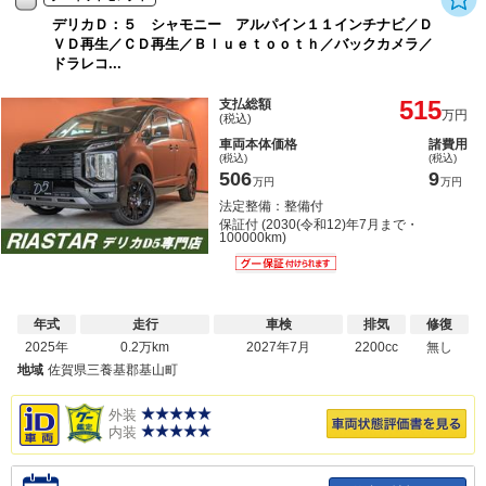
デリカＤ：５ シャモニー アルパイン１１インチナビ／Ｄ
ＶＤ再生／ＣＤ再生／Ｂｌｕｅｔｏｏｔｈ／バックカメラ／
ドラレコ...
515
支払総額
万円
(税込)
車両本体価格
諸費用
(税込)
(税込)
506
9
万円
万円
法定整備：整備付
保証付 (2030(令和12)年7月まで・
100000km)
年式
走行
車検
排気
修復
2025年
0.2万km
2027年7月
2200cc
無し
地域
佐賀県三養基郡基山町
外装
内装