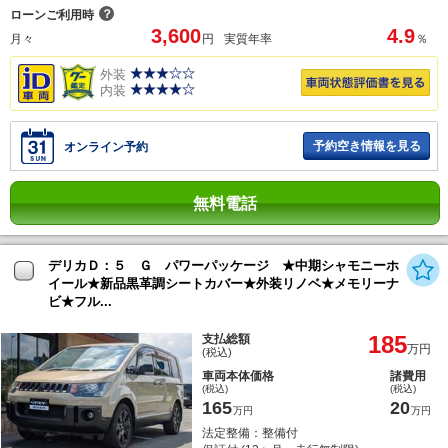
？
ローンご利用時
3,600
4.9
月々
円
実質年率
％
外装
内装
予約空き情報を見る
オンライン予約
無料電話
デリカＤ：５ Ｇ パワーパッケージ ★中期シャモニーホ
イール★新品黒革調シートカバー★外装リノベ★メモリーナ
ビ★フル...
185
支払総額
万円
(税込)
車両本体価格
諸費用
(税込)
(税込)
165
20
万円
万円
法定整備：整備付