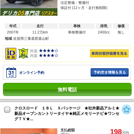
法定整備：整備付
保証付 (12ヶ月・走行無制限)
年式
走行
車検
排気
修復
2007年
11.2万km
車検整備付
2400cc
無し
地域
佐賀県三養基郡基山町
外装
内装
予約空き情報を見る
オンライン予約
無料電話
クロスロード １８Ｌ Ｘパッケージ ★社外新品アルミ★
新品オープンカントリータイヤ★純正メモリーナビ★ワンセ
グＴＶ★...
198
支払総額
万円
(税込)