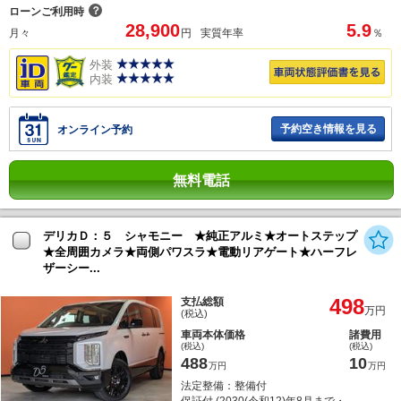
？
ローンご利用時
28,900
5.9
月々
円
実質年率
％
外装
内装
予約空き情報を見る
オンライン予約
無料電話
デリカＤ：５ シャモニー ★純正アルミ★オートステップ
★全周囲カメラ★両側パワスラ★電動リアゲート★ハーフレ
ザーシー...
498
支払総額
万円
(税込)
車両本体価格
諸費用
(税込)
(税込)
488
10
万円
万円
法定整備：整備付