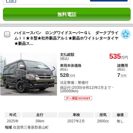
無料電話
ハイエースバン ロングワイドスーパーＧＬ ダークプライ
ムＩＩ★８型★社外新品アルミ★新品ホワイトレタータイヤ
★新品ス...
535
支払総額
万円
(税込)
車両本体価格
諸費用
(税込)
(税込)
528
7
万円
万円
法定整備：整備付
保証付 (2030(令和12)年2月まで・
100000km)
年式
走行
車検
排気
修復
2025年
39km
2027年2月
2800cc
無し
地域
佐賀県三養基郡基山町