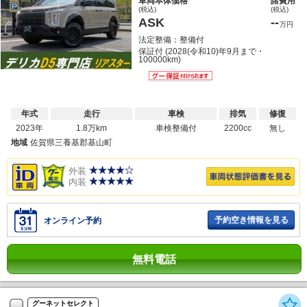
車両本体価格
諸費用
(税込)
(税込)
ASK
--
万円
法定整備：整備付
保証付 (2028(令和10)年9月まで・
100000km)
年式
走行
車検
排気
修復
2023年
1.8万km
車検整備付
2200cc
無し
地域
佐賀県三養基郡基山町
外装
内装
予約空き情報を見る
オンライン予約
無料電話
グーネットセレクト