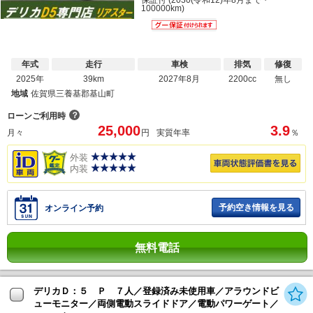
保証付 (2030(令和12)年8月まで・
100000km)
年式
走行
車検
排気
修復
2025年
39km
2027年8月
2200cc
無し
地域
佐賀県三養基郡基山町
？
ローンご利用時
25,000
3.9
月々
円
実質年率
％
外装
内装
予約空き情報を見る
オンライン予約
無料電話
デリカＤ：５ Ｐ ７人／登録済み未使用車／アラウンドビ
ューモニター／両側電動スライドドア／電動パワーゲート／