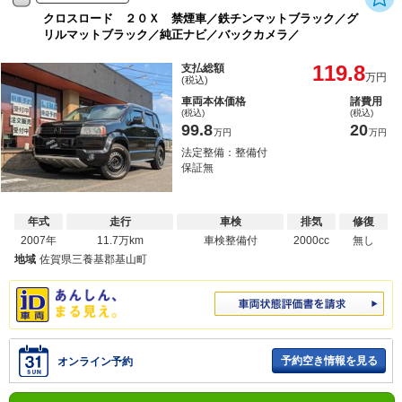
クロスロード ２０Ｘ 禁煙車／鉄チンマットブラック／グ
リルマットブラック／純正ナビ／バックカメラ／
119.8
支払総額
万円
(税込)
車両本体価格
諸費用
(税込)
(税込)
99.8
20
万円
万円
法定整備：整備付
保証無
年式
走行
車検
排気
修復
2007年
11.7万km
車検整備付
2000cc
無し
地域
佐賀県三養基郡基山町
予約空き情報を見る
オンライン予約