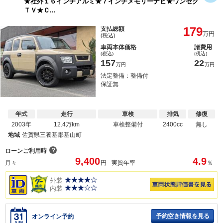
★社外１６インチアルミ★７インチメモリーナビ★ワンセグ
ＴＶ★Ｃ...
179
支払総額
万円
(税込)
車両本体価格
諸費用
(税込)
(税込)
157
22
万円
万円
法定整備：整備付
保証無
年式
走行
車検
排気
修復
2003年
12.4万km
車検整備付
2400cc
無し
地域
佐賀県三養基郡基山町
？
ローンご利用時
9,400
4.9
月々
円
実質年率
％
外装
内装
予約空き情報を見る
オンライン予約