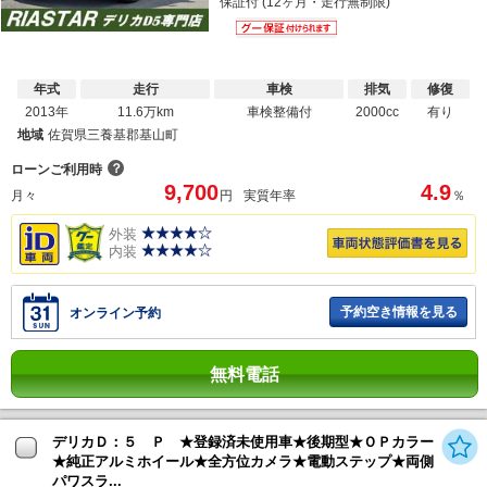
保証付 (12ヶ月・走行無制限)
年式
走行
車検
排気
修復
2013年
11.6万km
車検整備付
2000cc
有り
地域
佐賀県三養基郡基山町
？
ローンご利用時
9,700
4.9
月々
円
実質年率
％
外装
内装
予約空き情報を見る
オンライン予約
無料電話
デリカＤ：５ Ｐ ★登録済未使用車★後期型★ＯＰカラー
★純正アルミホイール★全方位カメラ★電動ステップ★両側
パワスラ...