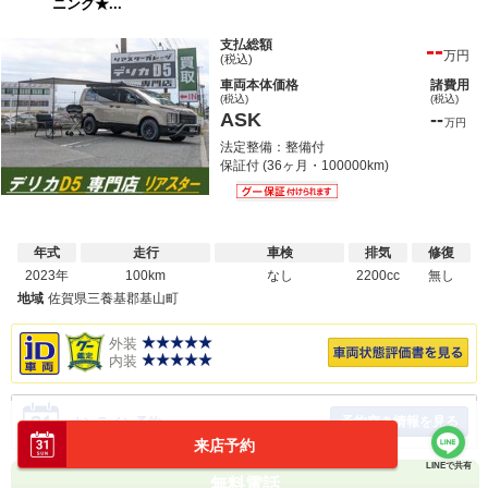
ニング★...
--
支払総額
万円
(税込)
車両本体価格
諸費用
(税込)
(税込)
ASK
--
万円
法定整備：整備付
保証付 (36ヶ月・100000km)
年式
走行
車検
排気
修復
2023年
100km
なし
2200cc
無し
地域
佐賀県三養基郡基山町
外装
内装
予約空き情報を見る
オンライン予約
来店予約
LINEで共有
無料電話