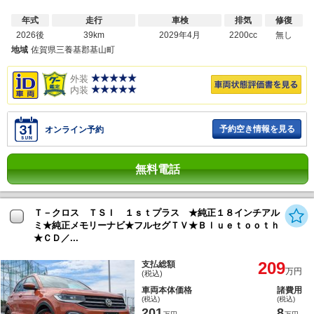
年式
走行
車検
排気
修復
2026後
39km
2029年4月
2200cc
無し
地域
佐賀県三養基郡基山町
外装
内装
予約空き情報を見る
オンライン予約
無料電話
Ｔ－クロス ＴＳＩ １ｓｔプラス ★純正１８インチアル
ミ★純正メモリーナビ★フルセグＴＶ★Ｂｌｕｅｔｏｏｔｈ
★ＣＤ／...
209
支払総額
万円
(税込)
車両本体価格
諸費用
(税込)
(税込)
201
8