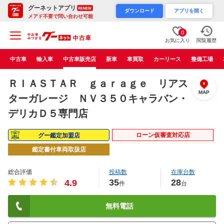
グーネットアプリ
RENEW
ダウンロード
アプリを開く
メアド不要で問い合わせ可能
0
お気に入り
閲覧履歴
中古車
輸入車
中古車販売店
新車
車買取
カーリース
整備工場
ＲＩＡＳＴＡＲ ｇａｒａｇｅ リアス
MAP
ターガレージ ＮＶ３５０キャラバン・
デリカＤ５専門店
ローン仮審査対応店
グー鑑定加盟店
鑑定書付車両取扱店
総合評価
投稿数
在庫台数
35
28
4.9
件
台
無料電話