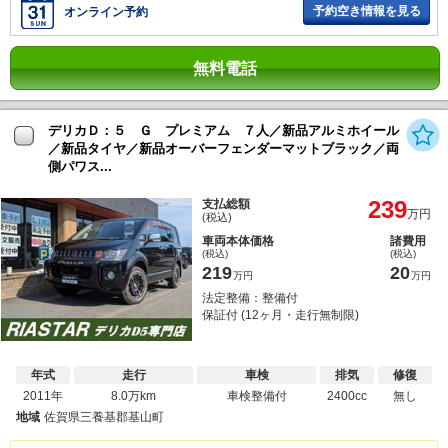
予約空き情報を見る
オンライン予約
無料電話
デリカＤ：５ Ｇ プレミアム ７人／新品アルミホイール
／新品タイヤ／新品オーバーフェンダーマットブラック／両
側パワス...
239
支払総額
万円
(税込)
車両本体価格
諸費用
(税込)
(税込)
219
20
万円
万円
法定整備：整備付
保証付 (12ヶ月・走行無制限)
年式
走行
車検
排気
修復
2011年
8.0万km
車検整備付
2400cc
無し
地域
佐賀県三養基郡基山町