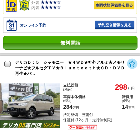
外装
内装
予約空き情報を見る
オンライン予約
無料電話
デリカＤ：５ シャモニー ★４ＷＤ★社外アルミ★メモリ
ーナビ★フルセグＴＶ★Ｂｌｕｅｔｏｏｔｈ★ＣＤ・ＤＶＤ
再生★バ...
298
支払総額
万円
(税込)
車両本体価格
諸費用
(税込)
(税込)
284
14
万円
万円
法定整備：整備付
保証付 (12ヶ月・走行無制限)