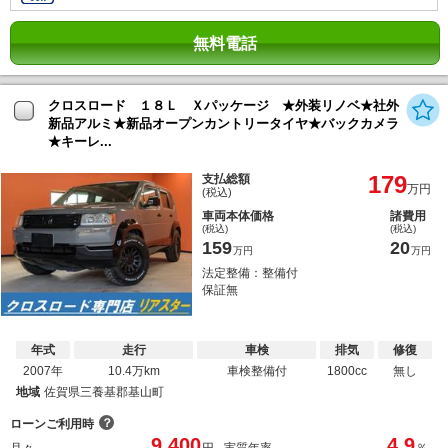
無料電話
クロスロード １８Ｌ Ｘパッケージ ★外装リノベ★社外
新品アルミ★新品オープンカントリータイヤ★バックカメラ
★キーレ...
179
支払総額
万円
(税込)
車両本体価格
諸費用
(税込)
(税込)
159
20
万円
万円
法定整備：整備付
保証無
年式
走行
車検
排気
修復
2007年
10.4万km
車検整備付
1800cc
無し
地域
佐賀県三養基郡基山町
？
ローンご利用時
9,400
4.9
月々
円
実質年率
％