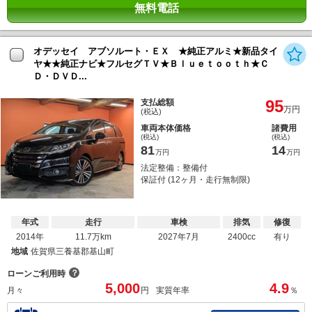
無料電話
オデッセイ アブソルート・ＥＸ ★純正アルミ★新品タイ
ヤ★★純正ナビ★フルセグＴＶ★Ｂｌｕｅｔｏｏｔｈ★Ｃ
Ｄ・ＤＶＤ...
95
支払総額
万円
(税込)
車両本体価格
諸費用
(税込)
(税込)
81
14
万円
万円
法定整備：整備付
保証付 (12ヶ月・走行無制限)
年式
走行
車検
排気
修復
2014年
11.7万km
2027年7月
2400cc
有り
地域
佐賀県三養基郡基山町
？
ローンご利用時
5,000
4.9
月々
円
実質年率
％