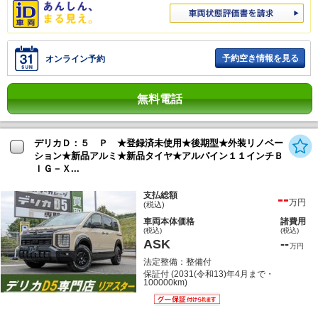
予約空き情報を見る
オンライン予約
無料電話
デリカＤ：５ Ｐ ★登録済未使用★後期型★外装リノベー
ション★新品アルミ★新品タイヤ★アルパイン１１インチＢ
ＩＧ－Ｘ...
--
支払総額
万円
(税込)
車両本体価格
諸費用
(税込)
(税込)
ASK
--
万円
法定整備：整備付
保証付 (2031(令和13)年4月まで・
100000km)