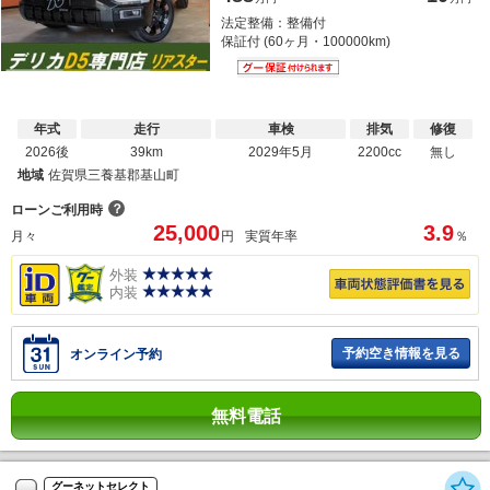
法定整備：整備付
保証付 (60ヶ月・100000km)
年式
走行
車検
排気
修復
2026後
39km
2029年5月
2200cc
無し
地域
佐賀県三養基郡基山町
？
ローンご利用時
25,000
3.9
月々
円
実質年率
％
外装
内装
予約空き情報を見る
オンライン予約
無料電話
グーネットセレクト