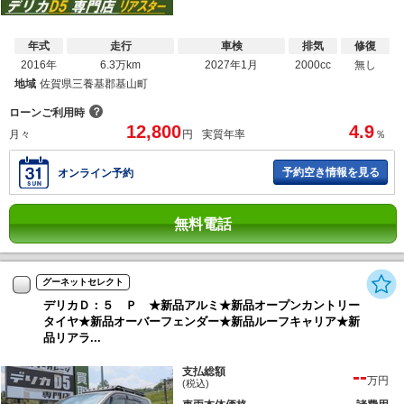
年式
走行
車検
排気
修復
2016年
6.3万km
2027年1月
2000cc
無し
地域
佐賀県三養基郡基山町
？
ローンご利用時
12,800
4.9
月々
円
実質年率
％
予約空き情報を見る
オンライン予約
無料電話
グーネットセレクト
デリカＤ：５ Ｐ ★新品アルミ★新品オープンカントリー
タイヤ★新品オーバーフェンダー★新品ルーフキャリア★新
品リアラ...
--
支払総額
万円
(税込)