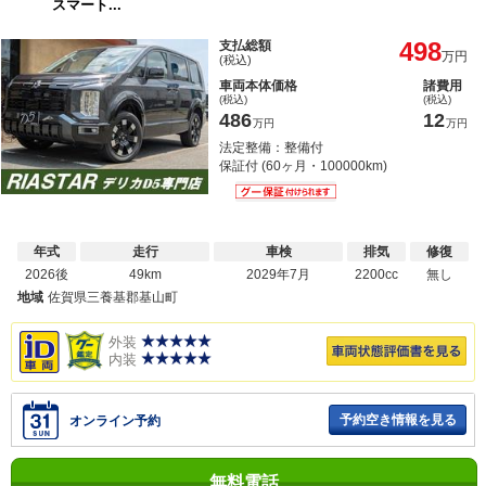
スマート...
498
支払総額
万円
(税込)
車両本体価格
諸費用
(税込)
(税込)
486
12
万円
万円
法定整備：整備付
保証付 (60ヶ月・100000km)
年式
走行
車検
排気
修復
2026後
49km
2029年7月
2200cc
無し
地域
佐賀県三養基郡基山町
外装
内装
予約空き情報を見る
オンライン予約
無料電話