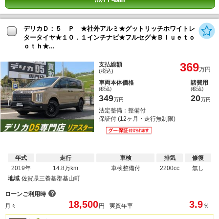
デリカＤ：５ Ｐ ★社外アルミ★グットリッチホワイトレ
タータイヤ★１０．１インチナビ★フルセグ★Ｂｌｕｅｔｏ
ｏｔｈ★...
369
支払総額
万円
(税込)
車両本体価格
諸費用
(税込)
(税込)
349
20
万円
万円
法定整備：整備付
保証付 (12ヶ月・走行無制限)
年式
走行
車検
排気
修復
2019年
14.8万km
車検整備付
2200cc
無し
地域
佐賀県三養基郡基山町
？
ローンご利用時
18,500
3.9
月々
円
実質年率
％