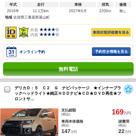
年式
走行
車検
排気
修復
2016年
11.1万km
2027年6月
2200cc
無し
地域
佐賀県三養基郡基山町
外装
内装
予約空き情報を見る
オンライン予約
無料電話
デリカＤ：５ Ｃ２ Ｇ ナビパッケージ ★インナーブラ
ックヘッドライト★純正ＨＤＤナビ★ＣＤ★ＤＶＤ再生★フ
ロントサ...
169
支払総額
万円
(税込)
車両本体価格
諸費用
(税込)
(税込)
147
22
万円
万円