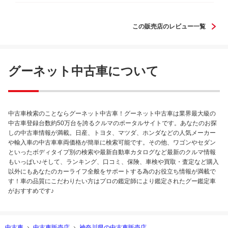
この販売店のレビュー一覧
グーネット中古車について
中古車検索のことならグーネット中古車！グーネット中古車は業界最大級の
中古車登録台数約50万台を誇るクルマのポータルサイトです。あなたのお探
しの中古車情報が満載。日産、トヨタ、マツダ、ホンダなどの人気メーカー
や輸入車の中古車車両価格が簡単に検索可能です。その他、ワゴンやセダン
といったボディタイプ別の検索や最新自動車カタログなど最新のクルマ情報
もいっぱい♪そして、ランキング、口コミ、保険、車検や買取・査定など購入
以外にもあなたのカーライフ全般をサポートする為のお役立ち情報が満載で
す！車の品質にこだわりたい方はプロの鑑定師により鑑定されたグー鑑定車
がおすすめです♪
中古車
中古車販売店
神奈川県の中古車販売店