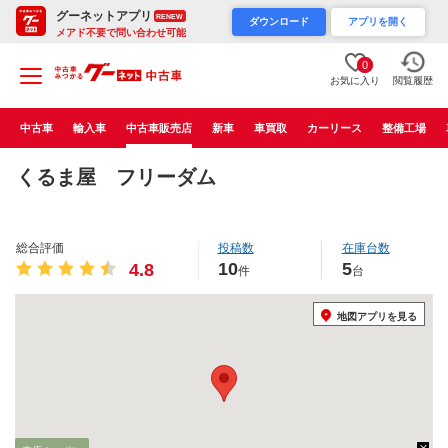
グーネットアプリ
RENEW
ダウンロード
アプリを開く
メアド不要で問い合わせ可能
0
お気に入り
閲覧履歴
中古車
輸入車
中古車販売店
新車
車買取
カーリース
整備工場
くるま屋 フリーダム
総合評価
投稿数
在庫台数
10
5
4.8
件
台
地図アプリを見る