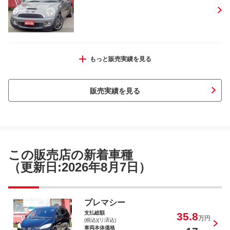
ワゴンＲ ＦＸリミテッド
もっと販売実績を見る
販売実績を見る
ＭＩＮＩ クーパーＳ クロスオーバー
この販売店の新着車種
（更新日:2026年8月7日）
タント カスタムＸ
プレマシー
支払総額
35.8
万円
(税込)(リ済込)
車両本体価格