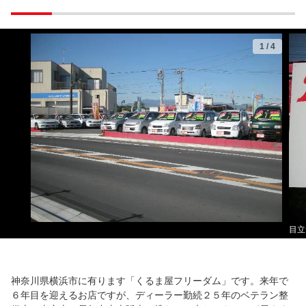
1
/
4
目立
神奈川県横浜市に有ります「くるま屋フリーダム」です。来年で
６年目を迎えるお店ですが、ディーラー勤続２５年のベテラン整