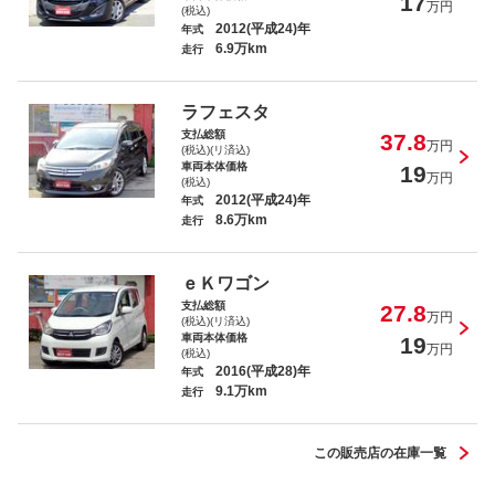
17
万円
(税込)
2012(平成24)年
年式
6.9万km
走行
ムーヴ Ｌ
ラフェスタ
支払総額
37.8
万円
(税込)(リ済込)
車両本体価格
19
万円
(税込)
2012(平成24)年
年式
8.6万km
走行
ラフェスタ ハイウェイスターＧ
ｅＫワゴン
支払総額
27.8
万円
(税込)(リ済込)
車両本体価格
19
万円
(税込)
2016(平成28)年
年式
9.1万km
ムーヴ カスタム Ｒリミテッド
走行
この販売店の在庫一覧