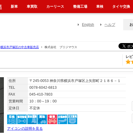
店
新車
車買取
カーリース
整備工場
車検
タイヤ交換
English
ヘルプ
お
横浜市戸塚区の中古車販売店
株式会社 ブリジマウス
レビ
住所
〒245-0053 神奈川県横浜市戸塚区上矢部町２１８６－１
TEL
0078-6042-6813
FAX
045-410-7803
営業時間
10：00～19：00
定休日
不定休
アイコンの説明を見る