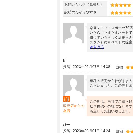
お問い合わせ（見積り）
説明のわかりやすさ
今回スイフトスポーツZC
いたら、たまたまネットで
掛けているらしく店長さん
スタム）にもベストな提案
きをみる
N
投稿 : 2023年05月07日 14:38
評価
車種の選定からわがままカ
ございました。この先もま
この度は、当社でご購入頂
販売店からの
ビス提供への糧になります
返信
も宜しくお願い致します。
ひー
投稿 : 2023年03月01日 14:24
評価