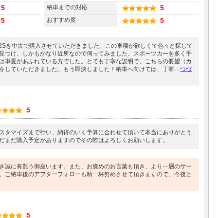
5
納車までの対応
5
5
おすすめ度
5
32Sを中古で購入させていただきました。この車種が欲しくて色々と探して
見つけ、しかもかなり近所なので伺ってみました。スポーツカーを多く手
は車愛があふれている方でした。とても丁寧な説明で、こちらの要望（カ
をしていただきました。もう即決しました！納車へ向けては、丁寧
…
つづ
5
スタマイズまで行い、納得のいく予算に合わせて頂いて本当にありがとう
だまだ購入予定がありますのでその際はよろしくお願いします。
き誠に有難う御座います。また、お褒めのお言葉も頂き、より一層のサー
。ご納車後のアフターフォローも精一杯努めさせて頂きますので、今後と
5