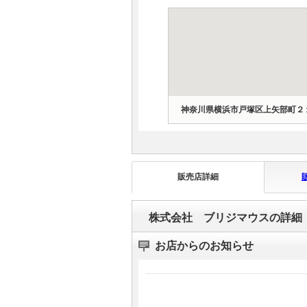
マガジン
車カタログ
自動車ローン
神奈川県横浜市戸塚区上矢部町２
保険
レビュー
販売店詳細
価格相場
株式会社 ブリジマウスの詳細
教習所
お店からのお知らせ
用語集