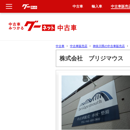
中古車
輸入車
中古車販売
新車
中古車
中古車
中古車販売店
神奈川県の中古車販売店
輸入車
株式会社 ブリジマウス
クルマ買取
カーリース
タイヤ交換
整備工場
車検