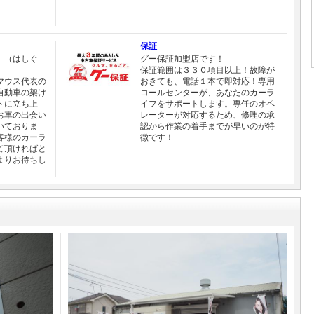
保証
 （はしぐ
グー保証加盟店です！
保証範囲は３３０項目以上！故障が
マウス代表の
おきても、電話１本で即対応！専用
自動車の架け
コールセンターが、あなたのカーラ
トに立ち上
イフをサポートします。専任のオペ
お車の出会い
レーターが対応するため、修理の承
いておりま
認から作業の着手までが早いのが特
客様のカーラ
徴です！
て頂ければと
よりお待ちし