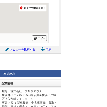
別タブで地図を開く
コピー
レビューを投稿する
印刷
facebook
企業情報
屋号：株式会社 ブリジマウス
所在地 ：〒
245-0053
神奈川県横浜市戸塚
区上矢部町２１８６－１
事業内容 ：新車販売・中古車販売・買取・
整備・車検・板金・コーティング・カスタ