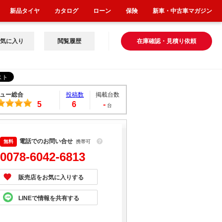
新品タイヤ
カタログ
ローン
保険
新車・中古車マガジン
気に入り
閲覧履歴
在庫確認・見積り依頼
ュー総合
投稿数
掲載台数
5
6
-
台
電話でのお問い合せ
携帯可
？
0078-6042-6813
販売店をお気に入りする
LINEで情報を共有する