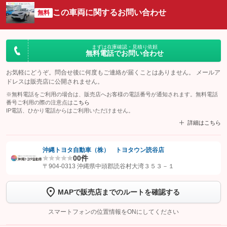
この車両に関するお問い合わせ
無料
まずは在庫確認・見積り依頼
無料電話でお問い合わせ
お気軽にどうぞ。問合せ後に何度もご連絡が届くことはありません。 メールア
ドレスは販売店に公開されません。
※無料電話をご利用の場合は、販売店へお客様の電話番号が通知されます。無料電話
番号ご利用の際の注意点は
こちら
IP電話、ひかり電話からはご利用いただけません。
詳細はこちら
沖縄トヨタ自動車（株） トヨタウン読谷店
0
0件
【STEP1】
認証画面でグーネットを友だち追加してから「許可する」ボタンを押
〒904-0313 沖縄県中頭郡読谷村大湾３５３－１
します
MAPで販売店までのルートを確認する
【STEP2】
トーク画面で
ボタンをタップして問い合わせを
完了してください。
スマートフォンの位置情報をONにしてください
こちら