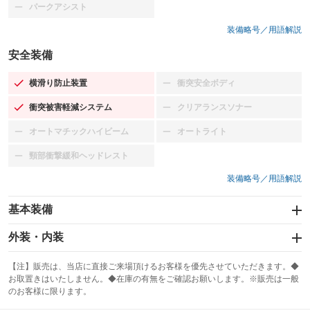
パークアシスト
：装備なし
装備略号／用語解説
安全装備
横滑り防止装置
衝突安全ボディ
：装備あり
：装備なし
衝突被害軽減システム
クリアランスソナー
：装備あり
：装備なし
オートマチックハイビーム
オートライト
：装備なし
：装備なし
頸部衝撃緩和ヘッドレスト
：装備なし
装備略号／用語解説
基本装備
エアバッグ：運転席/助手席/サイド
外装・内装
：装備あり
スライドドア
カーナビ：メモリーナビ他
：装備なし
：装備あり
【注】販売は、当店に直接ご来場頂けるお客様を優先させていただきます。◆
お取置きはいたしません。◆在庫の有無をご確認お願いします。※販売は一般
サンルーフ
ABS
TV
：装備なし
：装備あり
：装備なし
のお客様に限ります。
エアコン
Wエアコン