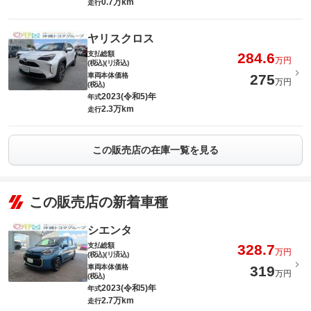
0.7万km
走行
ヤリスクロス
支払総額
284.6
万円
(税込)(リ済込)
車両本体価格
275
万円
(税込)
2023(令和5)年
年式
2.3万km
走行
この販売店の在庫一覧を見る
この販売店の新着車種
シエンタ
支払総額
328.7
万円
(税込)(リ済込)
車両本体価格
319
万円
(税込)
2023(令和5)年
年式
2.7万km
走行