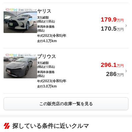
ヤリス
支払総額
179.9
万円
(税込)(リ済込)
車両本体価格
170.5
万円
(税込)
2023(令和5)年
年式
4.1万km
走行
プリウス
支払総額
296.1
万円
(税込)(リ済込)
車両本体価格
286
万円
(税込)
2023(令和5)年
年式
3.0万km
走行
この販売店の在庫一覧を見る
探している条件に近いクルマ