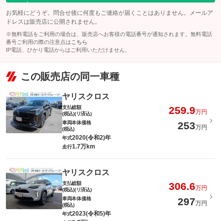
お気軽にどうぞ。問合せ後に何度もご連絡が届くことはありません。メールア
ドレスは販売店に公開されません。
※無料電話をご利用の場合は、販売店へお客様の電話番号が通知されます。無料電話
番号ご利用の際の注意点は
こちら
IP電話、ひかり電話からはご利用いただけません。
この販売店の同一車種
ヤリスクロス
支払総額
259.9
万円
(税込)(リ済込)
車両本体価格
253
万円
(税込)
2020(令和2)年
年式
1.7万km
走行
ヤリスクロス
支払総額
306.6
万円
(税込)(リ済込)
車両本体価格
297
万円
(税込)
2023(令和5)年
年式