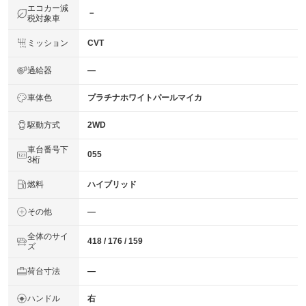
エコカー減
－
税対象車
ミッション
CVT
過給器
―
車体色
プラチナホワイトパールマイカ
駆動方式
2WD
車台番号下
055
3桁
燃料
ハイブリッド
その他
―
全体のサイ
418 / 176 / 159
ズ
荷台寸法
―
ハンドル
右