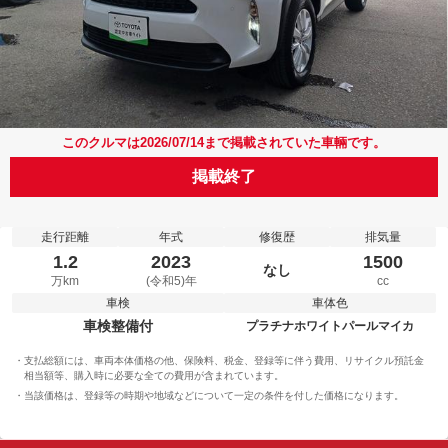
このクルマは2026/07/14まで掲載されていた車輛です。
掲載終了
走行距離
年式
修復歴
排気量
1.2
2023
1500
なし
万km
(令和5)年
cc
車検
車体色
車検整備付
プラチナホワイトパールマイカ
支払総額には、車両本体価格の他、保険料、税金、登録等に伴う費用、リサイクル預託金
相当額等、購入時に必要な全ての費用が含まれています。
当該価格は、登録等の時期や地域などについて一定の条件を付した価格になります。