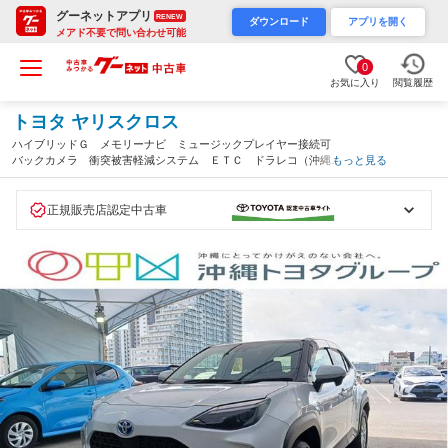
グーネットアプリ
RENEW
ダウンロード
アプリを開く
メアド不要で問い合わせ可能
0
お気に入り
閲覧履歴
トヨタ ヤリスクロス
ハイブリッドＧ メモリーナビ ミュージックプレイヤー接続可
バックカメラ 衝突被害軽減システム ＥＴＣ ドラレコ（沖縄
もっと見る
県）
正規販売店認定中古車