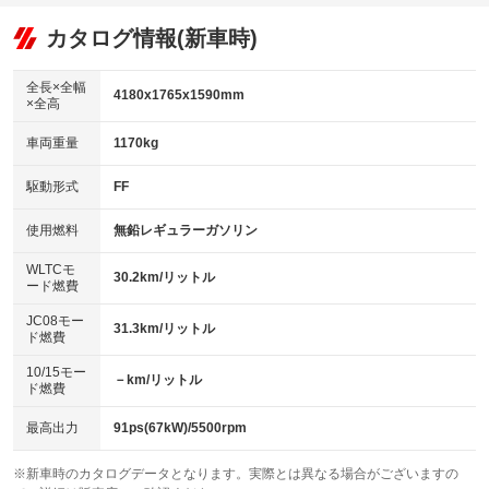
オーディオ：ミュージックプレイヤー接続可
：装備あり
：装備なし
：装備あり
リフトアップ
パワーステアリング
カタログ情報(新車時)
ビジュアル
：装備なし
：装備あり
：装備なし
ダウンヒルアシストコントロール
アルミホイール：アルミホイール
：装備なし
：装備あり
全長×全幅
4180x1765x1590mm
×全高
パワーウィンドウ
盗難防止システム
革シート
ハーフレザーシート
：装備あり
：装備あり
：装備なし
：装備なし
車両重量
1170kg
アイドリングストップ
ドライブレコーダー
キーレス
LEDヘッドランプ
：装備なし
：装備あり
：装備あり
：装備なし
USB入力端子
Bluetooth接続
駆動形式
FF
HID(キセノンライト)
ポータブルナビ
：装備なし
：装備なし
：装備なし
：装備なし
100V電源
クリーンディーゼル
バックカメラ
ETC
使用燃料
無鉛レギュラーガソリン
：装備あり
：装備なし
：装備あり
：装備あり
センターデフロック
エアロ
スマートキー
：装備なし
WLTCモ
：装備なし
：装備あり
30.2km/リットル
ード燃費
レンタカーアップ
展示・試乗車
ローダウン
ランフラットタイヤ
：装備なし
：装備なし
：装備なし
：装備なし
JC08モー
31.3km/リットル
ド燃費
電動格納ミラー
パワーシート
3列シート
：装備なし
：装備なし
：装備なし
10/15モー
装備略号／用語解説
－km/リットル
ベンチシート
フルフラットシート
ド燃費
：装備なし
：装備なし
チップアップシート
オットマン
：装備なし
：装備なし
最高出力
91ps(67kW)/5500rpm
電動格納サードシート
シートヒーター
：装備なし
：装備なし
※新車時のカタログデータとなります。実際とは異なる場合がございますの