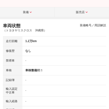
装備
販売店
車両状態
装備略号／用語解説
（トヨタヤリスクロス 沖縄県）
走行距離
1.2万km
修復歴
なし
禁煙車
-
車検
車検整備付
?
記録簿
-
輸入認定
-
中古車
輸入経路
-