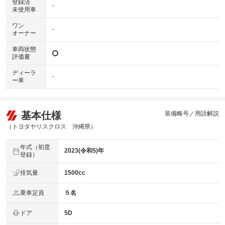
登録済
-
未使用車
ワン
-
オーナー
車両状態
評価書
ディーラ
-
ー車
基本仕様
装備略号／用語解説
（トヨタヤリスクロス 沖縄県）
年式（初度
2023(令和5)年
登録）
排気量
1500cc
乗車定員
５名
ドア
5D