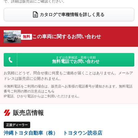
で、詳細は販売店にご確認ください。
ウォークスルー
後席モニター
：装備なし
：装備なし
電動リアゲート
フロントカメラ
カタログで車種情報を詳しく見る
：装備なし
：装備なし
シートエアコン
全周囲カメラ
：装備なし
：装備なし
サイドカメラ
ルーフレール
この車両に関するお問い合わせ
：装備なし
無料
：装備なし
エアサスペンション
ヘッドライトウォッシャー
：装備なし
：装備なし
装備略号／用語解説
まずは在庫確認・見積り依頼
無料電話でお問い合わせ
お気軽にどうぞ。問合せ後に何度もご連絡が届くことはありません。メールア
ドレスは販売店に公開されません。
※無料電話をご利用の場合は、販売店へお客様の電話番号が通知されます。無料電話
番号ご利用の際の注意点は
こちら
IP電話、ひかり電話からはご利用いただけません。
販売店情報
正規ディーラー
沖縄トヨタ自動車（株） トヨタウン読谷店