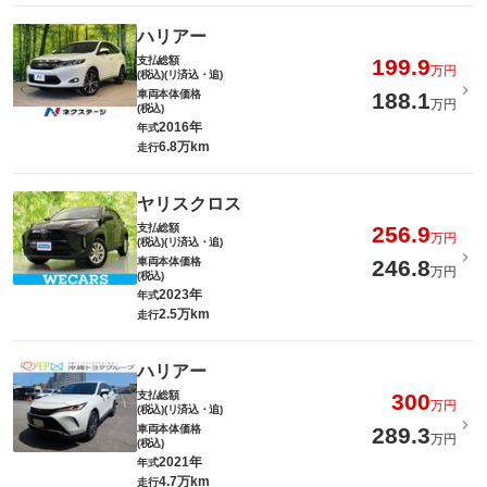
ハリアー
支払総額
199.9
万円
(税込)(リ済込・追)
車両本体価格
188.1
万円
(税込)
2016年
年式
6.8万km
走行
ヤリスクロス
支払総額
256.9
万円
(税込)(リ済込・追)
車両本体価格
246.8
万円
(税込)
2023年
年式
2.5万km
走行
ハリアー
支払総額
300
万円
(税込)(リ済込・追)
車両本体価格
289.3
万円
(税込)
2021年
年式
4.7万km
走行